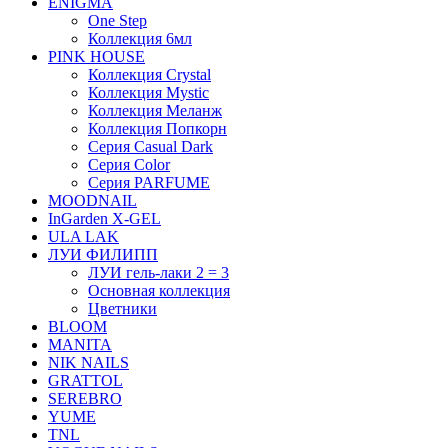
ENIGMA
One Step
Коллекция 6мл
PINK HOUSE
Коллекция Crystal
Коллекция Mystic
Коллекция Меланж
Коллекция Попкорн
Серия Casual Dark
Серия Color
Серия PARFUME
MOODNAIL
InGarden X-GEL
ULA LAK
ЛУИ ФИЛИПП
ЛУИ гель-лаки 2 = 3
Основная коллекция
Цветники
BLOOM
MANITA
NIK NAILS
GRATTOL
SEREBRO
YUME
TNL