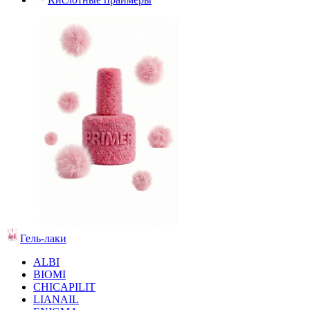
Гель-лаки
ALBI
BIOMI
CHICAPILIT
LIANAIL