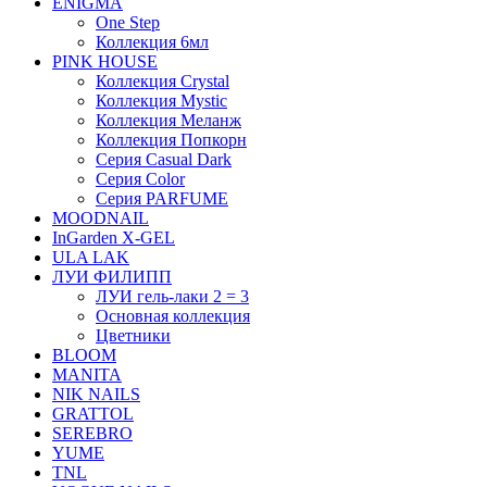
ENIGMA
One Step
Коллекция 6мл
PINK HOUSE
Коллекция Crystal
Коллекция Mystic
Коллекция Меланж
Коллекция Попкорн
Серия Casual Dark
Серия Color
Серия PARFUME
MOODNAIL
InGarden X-GEL
ULA LAK
ЛУИ ФИЛИПП
ЛУИ гель-лаки 2 = 3
Основная коллекция
Цветники
BLOOM
MANITA
NIK NAILS
GRATTOL
SEREBRO
YUME
TNL