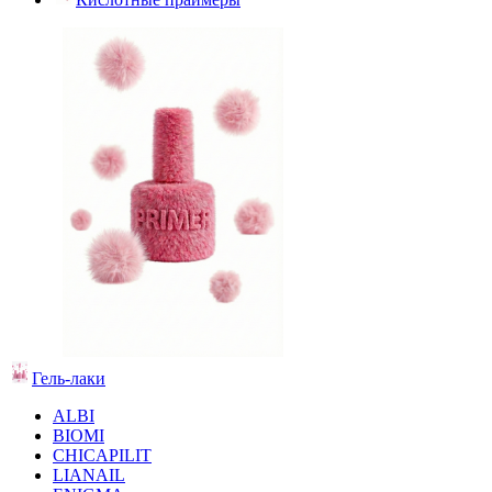
Гель-лаки
ALBI
BIOMI
CHICAPILIT
LIANAIL