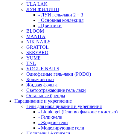
ULA LAK
ЛУИ ФИЛИПП
- ЛУИ гель-лаки 2 = 3
- Основная коллекция
- Цветники
BLOOM
MANITA
NIK NAILS
GRATTOL
SEREBRO
YUME
TNL
VOGUE NAILS
Однофазные гель-лаки (PODO)
Кошачий глаз
Жидкая фольга
Светоотражающие гель-лаки
Остальные бренды
Наращивание и укрепление
Гели для наращивания и укрепления
- Liquid gel (Гели во флаконе с кистью)
- Гели-желе
- Жидкие гели
- Моделирующие гели
Полигели | Акригели