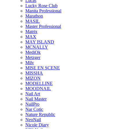
Lucas
Lucky Rose Club
Manita Professional
Marathon
MASIL
Master Professional
Matrix
MAX
MAY ISLAND
MCNALLY
MediOk
Metzger
Milv
MISE EN SCENE
MISSHA
MIZON
MODELLINE
MOODNAIL
Nail Art
Nail Master
NailPro
Nar Cotic
Nature Republic
NeoNail
Nicole Diary