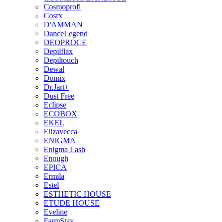
Cosmoprofi
Cosrx
D'AMMAN
DanceLegend
DEOPROCE
Depilflax
Depiltouch
Dewal
Domix
Dr.Jart+
Dust Free
Eclipse
ECOBOX
EKEL
Elizavecca
ENIGMA
Enigma Lash
Enough
EPICA
Ermila
Estel
ESTHETIC HOUSE
ETUDE HOUSE
Eveline
FarmStay