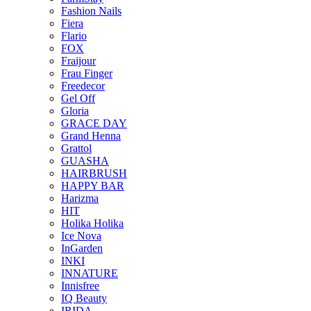
Fashion Nails
Fiera
Flario
FOX
Fraijour
Frau Finger
Freedecor
Gel Off
Gloria
GRACE DAY
Grand Henna
Grattol
GUASHA
HAIRBRUSH
HAPPY BAR
Harizma
HIT
Holika Holika
Ice Nova
InGarden
INKI
INNATURE
Innisfree
IQ Beauty
IRIDA