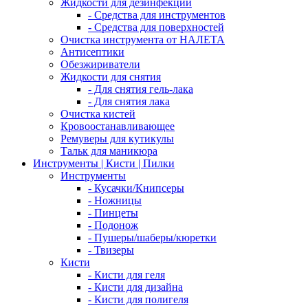
Жидкости для дезинфекции
- Средства для инструментов
- Средства для поверхностей
Очистка инструмента от НАЛЕТА
Антисептики
Обезжириватели
Жидкости для снятия
- Для снятия гель-лака
- Для снятия лака
Очистка кистей
Кровоостанавливающее
Ремуверы для кутикулы
Тальк для маникюра
Инструменты | Кисти | Пилки
Инструменты
- Кусачки/Книпсеры
- Ножницы
- Пинцеты
- Подонож
- Пушеры/шаберы/кюретки
- Твизеры
Кисти
- Кисти для геля
- Кисти для дизайна
- Кисти для полигеля