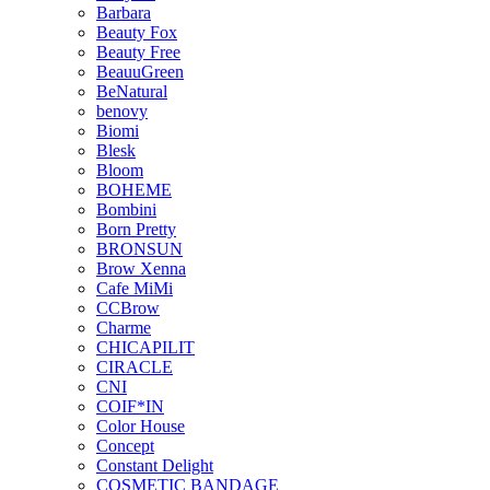
Barbara
Beauty Fox
Beauty Free
BeauuGreen
BeNatural
benovy
Biomi
Blesk
Bloom
BOHEME
Bombini
Born Pretty
BRONSUN
Brow Xenna
Cafe MiMi
CCBrow
Charme
CHICAPILIT
CIRACLE
CNI
COIF*IN
Color House
Concept
Constant Delight
COSMETIC BANDAGE