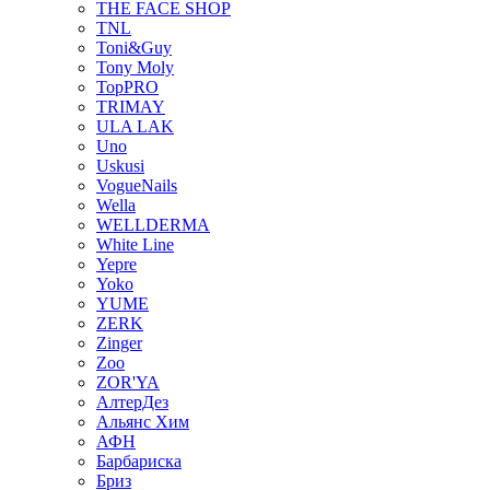
THE FACE SHOP
TNL
Toni&Guy
Tony Moly
TopPRO
TRIMAY
ULA LAK
Uno
Uskusi
VogueNails
Wella
WELLDERMA
White Line
Yepre
Yoko
YUME
ZERK
Zinger
Zoo
ZOR'YA
АлтерДез
Альянс Хим
АФН
Барбариска
Бриз