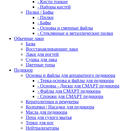
- Кисти тонкие
- Наборы кистей
Пилки / Бафы
- Пилки
- Бафы
- Основы и сменные файлы
- Стеклянные и металлические пилки
Обычные лаки
Базы
Восстанавливающие лаки
Лаки для ногтей
Сушка для лака
Цветные топы
Педикюр
Основы и файлы для аппаратного педикюра
- Терка-основа и файлы для педикюра
- Основы - Диски для СМАРТ педикюра
- Файлы для СМАРТ педикюра
- Спонжи для СМАРТ педикюра
Кератолитики и ремуверы
Колпачки | Насадки для педикюра
Масла для педикюра
Пена для сухого мытья
Терки для ног
Нейтрализаторы