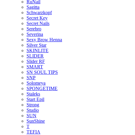
RuNail
Sagitta
Schwarzkopf
Secret Key
Secret Nails
Serebro
Severina
Sexy Brow Henna
Silver Star
SKINLITE
SLIDER
Slider RF
SMART
SN SOUL TIPS
SNP
Solomeya
SPONGETIME
Staleks
Start Epil
Strong
Studio
SUN
SunShine
T
TEFIA