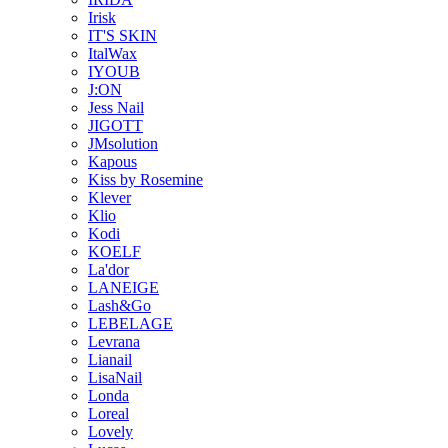
Irisk
IT'S SKIN
ItalWax
IYOUB
J:ON
Jess Nail
JIGOTT
JMsolution
Kapous
Kiss by Rosemine
Klever
Klio
Kodi
KOELF
La'dor
LANEIGE
Lash&Go
LEBELAGE
Levrana
Lianail
LisaNail
Londa
Loreal
Lovely