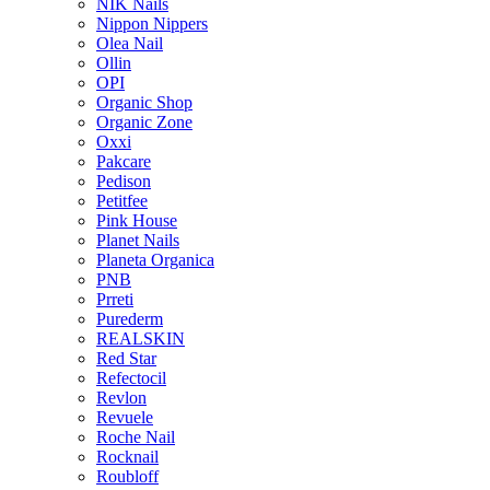
NIK Nails
Nippon Nippers
Olea Nail
Ollin
OPI
Organic Shop
Organic Zone
Oxxi
Pakcare
Pedison
Petitfee
Pink House
Planet Nails
Planeta Organica
PNB
Prreti
Purederm
REALSKIN
Red Star
Refectocil
Revlon
Revuele
Roche Nail
Rocknail
Roubloff