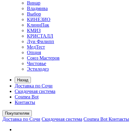
Винар
Владмива
Выбор
КИНЕЗИО
КлиниПак
КМИЗ
КРИСТАЛЛ
Луи Филипп
МедТест
Опция
Союз Мастеров
Чистовье
Эстилодез
Назад
Доставка по Сочи
Скидочная система
Cosmea Bot
Контакты
Покупателям
Доставка по Сочи
Скидочная система
Cosmea Bot
Контакты