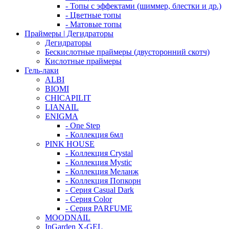
- Топы с эффектами (шиммер, блестки и др.)
- Цветные топы
- Матовые топы
Праймеры | Дегидраторы
Дегидраторы
Бескислотные праймеры (двусторонний скотч)
Кислотные праймеры
Гель-лаки
ALBI
BIOMI
CHICAPILIT
LIANAIL
ENIGMA
- One Step
- Коллекция 6мл
PINK HOUSE
- Коллекция Crystal
- Коллекция Mystic
- Коллекция Меланж
- Коллекция Попкорн
- Серия Casual Dark
- Серия Color
- Серия PARFUME
MOODNAIL
InGarden X-GEL