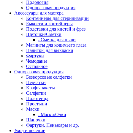
Подология
Одноразовая продукция
Аксессуары для мастера
Контейнеры для стерилизации
Емкости и контейнеры
Подставки для кистей и фрез
Щеточки/Сметки
- Сметка для пыли
Магниты для кошачьего глаза
Палитры для выкраски
Фартуки
Чемоданы
Остальное
Одноразовая продукция
Безворсовые салфетки
Перчатки
Крафт-пакеты
Салфетки
Полотенца
Простыни
Маски
- Маски/Очки
Шапочки
Фартуки, Пеньюары и др.
Уход и лечение