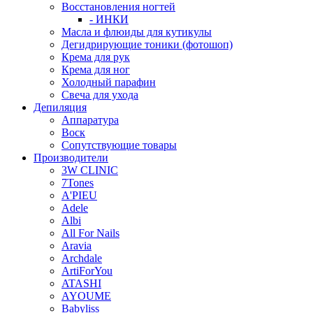
Восстановления ногтей
- ИНКИ
Масла и флюиды для кутикулы
Дегидрирующие тоники (фотошоп)
Крема для рук
Крема для ног
Холодный парафин
Свеча для ухода
Депиляция
Аппаратура
Воск
Сопутствующие товары
Производители
3W CLINIC
7Tones
A'PIEU
Adele
Albi
All For Nails
Aravia
Archdale
ArtiForYou
ATASHI
AYOUME
Babyliss