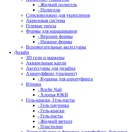
- Жидкий полигель
- Полигели
Стекловолокно для укрепления
Акриловая система
Гелевые типсы
Формы для наращивания
- Верхние формы
- Нижние формы
Вспомогательные аксессуары
Дизайн
3D гели и маркеры
Акварельные капли
Аксессуары для дизайна
Аэропуффинг (градиент)
- Кушоны для аэропуфинга
Втирки
- Roche Nail
- Хлопья ЮКИ
Гель-краски, Гель-пасты
- Гель паутинка
- Гель-краски
- Гель-пасты
- Жидкий металл
- Пластилин
Декор (объемные фигурки, камифубуки, бульонки