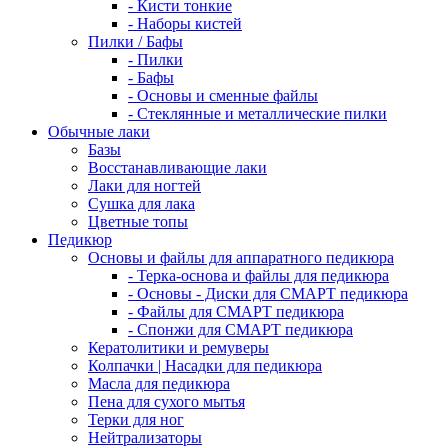
- Кисти тонкие
- Наборы кистей
Пилки / Бафы
- Пилки
- Бафы
- Основы и сменные файлы
- Стеклянные и металлические пилки
Обычные лаки
Базы
Восстанавливающие лаки
Лаки для ногтей
Сушка для лака
Цветные топы
Педикюр
Основы и файлы для аппаратного педикюра
- Терка-основа и файлы для педикюра
- Основы - Диски для СМАРТ педикюра
- Файлы для СМАРТ педикюра
- Спонжи для СМАРТ педикюра
Кератолитики и ремуверы
Колпачки | Насадки для педикюра
Масла для педикюра
Пена для сухого мытья
Терки для ног
Нейтрализаторы