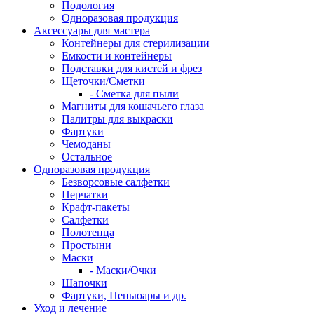
Подология
Одноразовая продукция
Аксессуары для мастера
Контейнеры для стерилизации
Емкости и контейнеры
Подставки для кистей и фрез
Щеточки/Сметки
- Сметка для пыли
Магниты для кошачьего глаза
Палитры для выкраски
Фартуки
Чемоданы
Остальное
Одноразовая продукция
Безворсовые салфетки
Перчатки
Крафт-пакеты
Салфетки
Полотенца
Простыни
Маски
- Маски/Очки
Шапочки
Фартуки, Пеньюары и др.
Уход и лечение