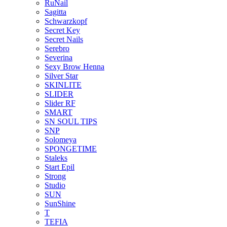
RuNail
Sagitta
Schwarzkopf
Secret Key
Secret Nails
Serebro
Severina
Sexy Brow Henna
Silver Star
SKINLITE
SLIDER
Slider RF
SMART
SN SOUL TIPS
SNP
Solomeya
SPONGETIME
Staleks
Start Epil
Strong
Studio
SUN
SunShine
T
TEFIA