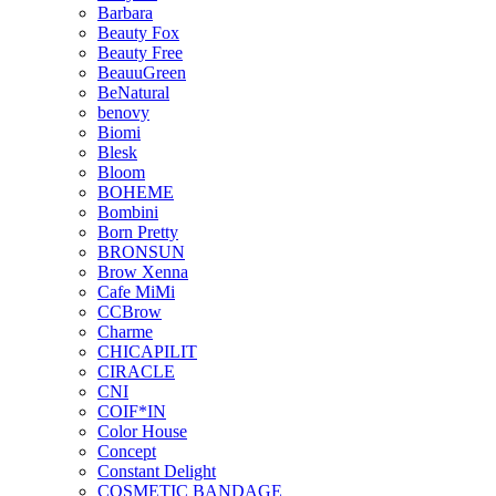
Barbara
Beauty Fox
Beauty Free
BeauuGreen
BeNatural
benovy
Biomi
Blesk
Bloom
BOHEME
Bombini
Born Pretty
BRONSUN
Brow Xenna
Cafe MiMi
CCBrow
Charme
CHICAPILIT
CIRACLE
CNI
COIF*IN
Color House
Concept
Constant Delight
COSMETIC BANDAGE