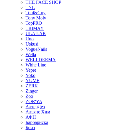
THE FACE SHOP
TNL
Toni&Guy
Tony Moly
TopPRO
TRIMAY
ULA LAK
Uno
Uskusi
VogueNails
Wella
WELLDERMA
White Line
Yepre
Yoko
YUME
ZERK
Zinger
Zoo
ZOR'YA
АлтерДез
Альянс Хим
АФН
Барбариска
Бриз