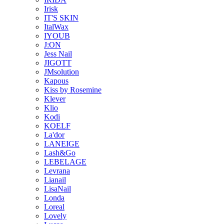
Irisk
IT'S SKIN
ItalWax
IYOUB
J:ON
Jess Nail
JIGOTT
JMsolution
Kapous
Kiss by Rosemine
Klever
Klio
Kodi
KOELF
La'dor
LANEIGE
Lash&Go
LEBELAGE
Levrana
Lianail
LisaNail
Londa
Loreal
Lovely