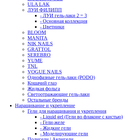
ULA LAK
ЛУИ ФИЛИПП
- ЛУИ гель-лаки 2 = 3
- Основная коллекция
- Цветники
BLOOM
MANITA
NIK NAILS
GRATTOL
SEREBRO
YUME
TNL
VOGUE NAILS
Однофазные гель-лаки (PODO)
Кошачий глаз
Жидкая фольга
Светоотражающие гель-лаки
Остальные бренды
Наращивание и укрепление
Гели для наращивания и укрепления
- Liquid gel (Гели во флаконе с кистью)
- Гели-желе
- Жидкие гели
- Моделирующие гели
Полигели | Акригели