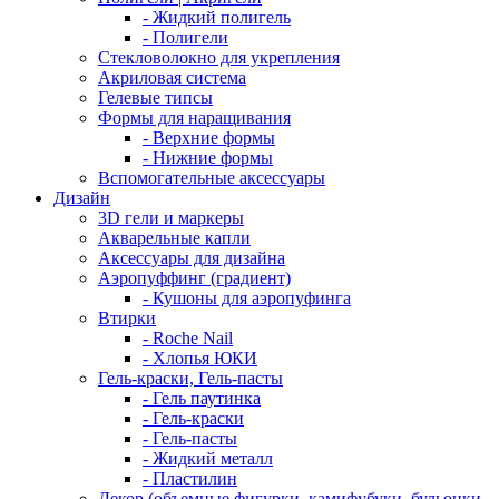
- Жидкий полигель
- Полигели
Стекловолокно для укрепления
Акриловая система
Гелевые типсы
Формы для наращивания
- Верхние формы
- Нижние формы
Вспомогательные аксессуары
Дизайн
3D гели и маркеры
Акварельные капли
Аксессуары для дизайна
Аэропуффинг (градиент)
- Кушоны для аэропуфинга
Втирки
- Roche Nail
- Хлопья ЮКИ
Гель-краски, Гель-пасты
- Гель паутинка
- Гель-краски
- Гель-пасты
- Жидкий металл
- Пластилин
Декор (объемные фигурки, камифубуки, бульонки