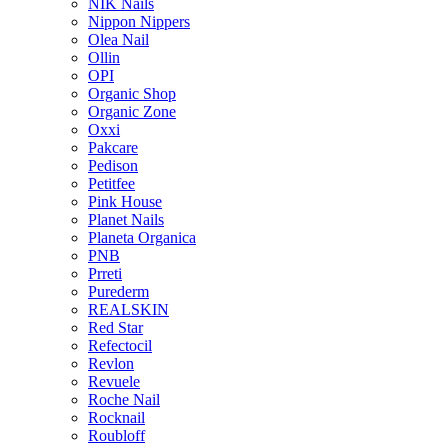
NIK Nails
Nippon Nippers
Olea Nail
Ollin
OPI
Organic Shop
Organic Zone
Oxxi
Pakcare
Pedison
Petitfee
Pink House
Planet Nails
Planeta Organica
PNB
Prreti
Purederm
REALSKIN
Red Star
Refectocil
Revlon
Revuele
Roche Nail
Rocknail
Roubloff