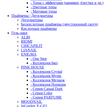
- Топы с эффектами (шиммер, блестки и др.)
- Цветные топы
- Матовые топы
Праймеры | Дегидраторы
Дегидраторы
Бескислотные праймеры (двусторонний скотч)
Кислотные праймеры
Гель-лаки
ALBI
BIOMI
CHICAPILIT
LIANAIL
ENIGMA
- One Step
- Коллекция 6мл
PINK HOUSE
- Коллекция Crystal
- Коллекция Mystic
- Коллекция Меланж
- Коллекция Попкорн
- Серия Casual Dark
- Серия Color
- Серия PARFUME
MOODNAIL
InGarden X-GEL