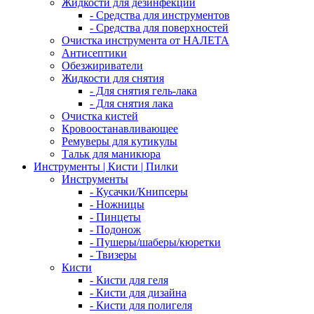
Жидкости для дезинфекции
- Средства для инструментов
- Средства для поверхностей
Очистка инструмента от НАЛЕТА
Антисептики
Обезжириватели
Жидкости для снятия
- Для снятия гель-лака
- Для снятия лака
Очистка кистей
Кровоостанавливающее
Ремуверы для кутикулы
Тальк для маникюра
Инструменты | Кисти | Пилки
Инструменты
- Кусачки/Книпсеры
- Ножницы
- Пинцеты
- Подонож
- Пушеры/шаберы/кюретки
- Твизеры
Кисти
- Кисти для геля
- Кисти для дизайна
- Кисти для полигеля