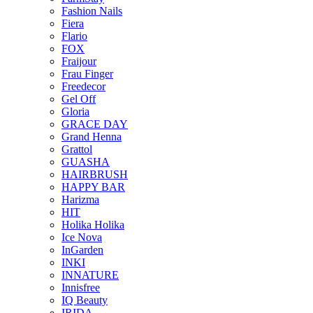
Fashion Nails
Fiera
Flario
FOX
Fraijour
Frau Finger
Freedecor
Gel Off
Gloria
GRACE DAY
Grand Henna
Grattol
GUASHA
HAIRBRUSH
HAPPY BAR
Harizma
HIT
Holika Holika
Ice Nova
InGarden
INKI
INNATURE
Innisfree
IQ Beauty
IRIDA