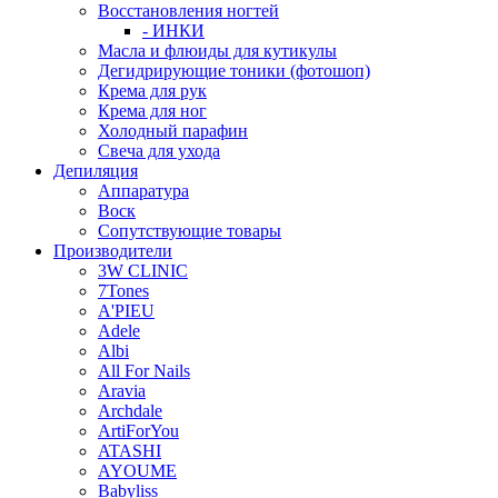
Восстановления ногтей
- ИНКИ
Масла и флюиды для кутикулы
Дегидрирующие тоники (фотошоп)
Крема для рук
Крема для ног
Холодный парафин
Свеча для ухода
Депиляция
Аппаратура
Воск
Сопутствующие товары
Производители
3W CLINIC
7Tones
A'PIEU
Adele
Albi
All For Nails
Aravia
Archdale
ArtiForYou
ATASHI
AYOUME
Babyliss