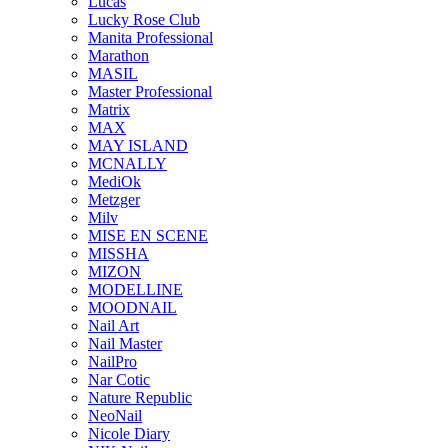
Lucas
Lucky Rose Club
Manita Professional
Marathon
MASIL
Master Professional
Matrix
MAX
MAY ISLAND
MCNALLY
MediOk
Metzger
Milv
MISE EN SCENE
MISSHA
MIZON
MODELLINE
MOODNAIL
Nail Art
Nail Master
NailPro
Nar Cotic
Nature Republic
NeoNail
Nicole Diary