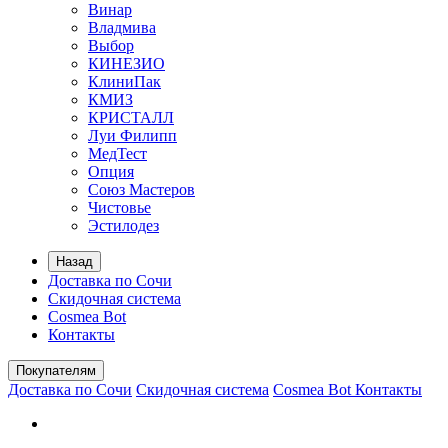
Винар
Владмива
Выбор
КИНЕЗИО
КлиниПак
КМИЗ
КРИСТАЛЛ
Луи Филипп
МедТест
Опция
Союз Мастеров
Чистовье
Эстилодез
Назад
Доставка по Сочи
Скидочная система
Cosmea Bot
Контакты
Покупателям
Доставка по Сочи
Скидочная система
Cosmea Bot
Контакты