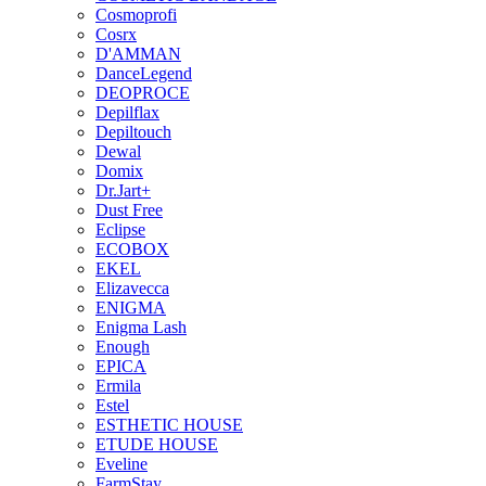
Cosmoprofi
Cosrx
D'AMMAN
DanceLegend
DEOPROCE
Depilflax
Depiltouch
Dewal
Domix
Dr.Jart+
Dust Free
Eclipse
ECOBOX
EKEL
Elizavecca
ENIGMA
Enigma Lash
Enough
EPICA
Ermila
Estel
ESTHETIC HOUSE
ETUDE HOUSE
Eveline
FarmStay