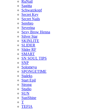
RuNail
Sagitta
Schwarzkopf
Secret Key
Secret Nails
Serebro
Severina
Sexy Brow Henna
Silver Star
SKINLITE
SLIDER
Slider RF
SMART
SN SOUL TIPS
SNP
Solomeya
SPONGETIME
Staleks
Start Epil
Strong
Studio
SUN
SunShine
T
TEFIA