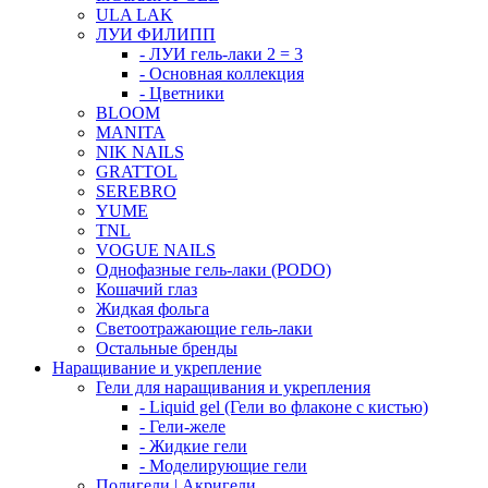
ULA LAK
ЛУИ ФИЛИПП
- ЛУИ гель-лаки 2 = 3
- Основная коллекция
- Цветники
BLOOM
MANITA
NIK NAILS
GRATTOL
SEREBRO
YUME
TNL
VOGUE NAILS
Однофазные гель-лаки (PODO)
Кошачий глаз
Жидкая фольга
Светоотражающие гель-лаки
Остальные бренды
Наращивание и укрепление
Гели для наращивания и укрепления
- Liquid gel (Гели во флаконе с кистью)
- Гели-желе
- Жидкие гели
- Моделирующие гели
Полигели | Акригели