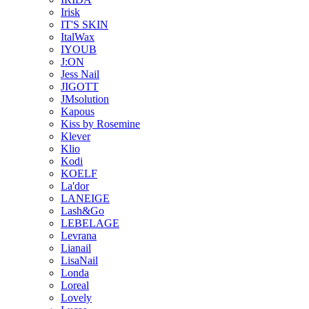
Irisk
IT'S SKIN
ItalWax
IYOUB
J:ON
Jess Nail
JIGOTT
JMsolution
Kapous
Kiss by Rosemine
Klever
Klio
Kodi
KOELF
La'dor
LANEIGE
Lash&Go
LEBELAGE
Levrana
Lianail
LisaNail
Londa
Loreal
Lovely