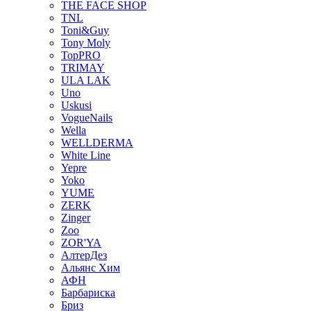
THE FACE SHOP
TNL
Toni&Guy
Tony Moly
TopPRO
TRIMAY
ULA LAK
Uno
Uskusi
VogueNails
Wella
WELLDERMA
White Line
Yepre
Yoko
YUME
ZERK
Zinger
Zoo
ZOR'YA
АлтерДез
Альянс Хим
АФН
Барбариска
Бриз