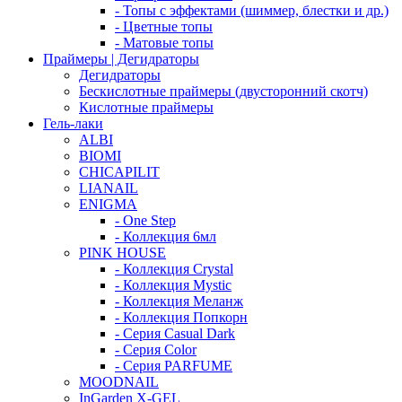
- Топы с эффектами (шиммер, блестки и др.)
- Цветные топы
- Матовые топы
Праймеры | Дегидраторы
Дегидраторы
Бескислотные праймеры (двусторонний скотч)
Кислотные праймеры
Гель-лаки
ALBI
BIOMI
CHICAPILIT
LIANAIL
ENIGMA
- One Step
- Коллекция 6мл
PINK HOUSE
- Коллекция Crystal
- Коллекция Mystic
- Коллекция Меланж
- Коллекция Попкорн
- Серия Casual Dark
- Серия Color
- Серия PARFUME
MOODNAIL
InGarden X-GEL