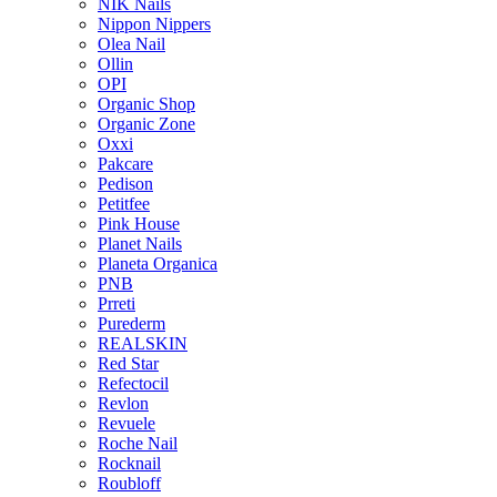
NIK Nails
Nippon Nippers
Olea Nail
Ollin
OPI
Organic Shop
Organic Zone
Oxxi
Pakcare
Pedison
Petitfee
Pink House
Planet Nails
Planeta Organica
PNB
Prreti
Purederm
REALSKIN
Red Star
Refectocil
Revlon
Revuele
Roche Nail
Rocknail
Roubloff