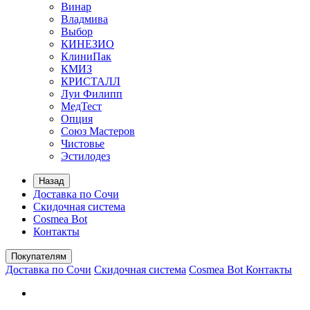
Винар
Владмива
Выбор
КИНЕЗИО
КлиниПак
КМИЗ
КРИСТАЛЛ
Луи Филипп
МедТест
Опция
Союз Мастеров
Чистовье
Эстилодез
Назад
Доставка по Сочи
Скидочная система
Cosmea Bot
Контакты
Покупателям
Доставка по Сочи
Скидочная система
Cosmea Bot
Контакты