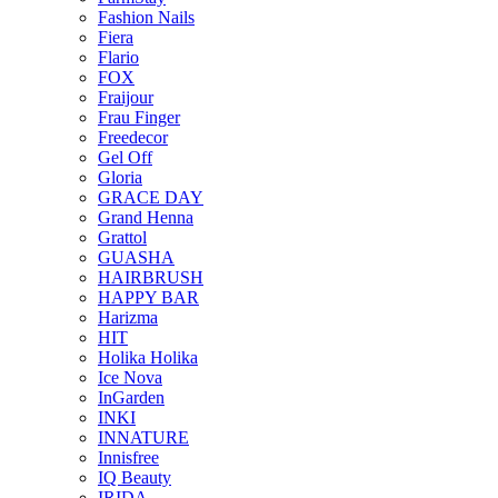
Fashion Nails
Fiera
Flario
FOX
Fraijour
Frau Finger
Freedecor
Gel Off
Gloria
GRACE DAY
Grand Henna
Grattol
GUASHA
HAIRBRUSH
HAPPY BAR
Harizma
HIT
Holika Holika
Ice Nova
InGarden
INKI
INNATURE
Innisfree
IQ Beauty
IRIDA