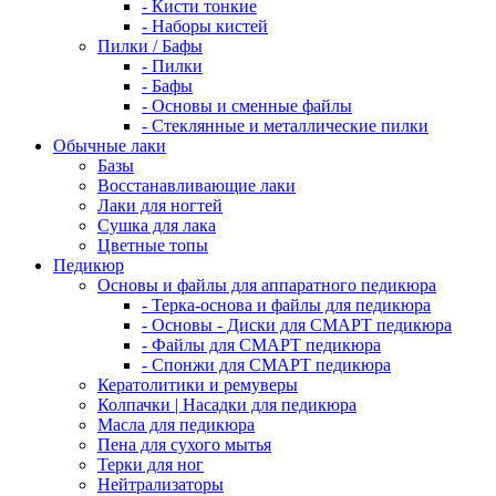
- Кисти тонкие
- Наборы кистей
Пилки / Бафы
- Пилки
- Бафы
- Основы и сменные файлы
- Стеклянные и металлические пилки
Обычные лаки
Базы
Восстанавливающие лаки
Лаки для ногтей
Сушка для лака
Цветные топы
Педикюр
Основы и файлы для аппаратного педикюра
- Терка-основа и файлы для педикюра
- Основы - Диски для СМАРТ педикюра
- Файлы для СМАРТ педикюра
- Спонжи для СМАРТ педикюра
Кератолитики и ремуверы
Колпачки | Насадки для педикюра
Масла для педикюра
Пена для сухого мытья
Терки для ног
Нейтрализаторы