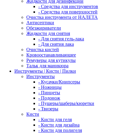
Жидкости для дезинфекции
- Средства для инструментов
- Средства для поверхностей
Очистка инструмента от НАЛЕТА
Антисептики
Обезжириватели
Жидкости для снятия
- Для снятия гель-лака
- Для снятия лака
Очистка кистей
Кровоостанавливающее
Ремуверы для кутикулы
Тальк для маникюра
Инструменты | Кисти | Пилки
Инструменты
- Кусачки/Книпсеры
- Ножницы
- Пинцеты
- Подонож
- Пушеры/шаберы/кюретки
- Твизеры
Кисти
- Кисти для геля
- Кисти для дизайна
- Кисти для полигеля