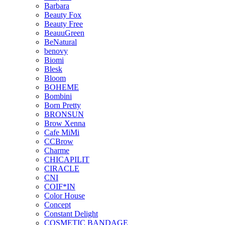
Barbara
Beauty Fox
Beauty Free
BeauuGreen
BeNatural
benovy
Biomi
Blesk
Bloom
BOHEME
Bombini
Born Pretty
BRONSUN
Brow Xenna
Cafe MiMi
CCBrow
Charme
CHICAPILIT
CIRACLE
CNI
COIF*IN
Color House
Concept
Constant Delight
COSMETIC BANDAGE