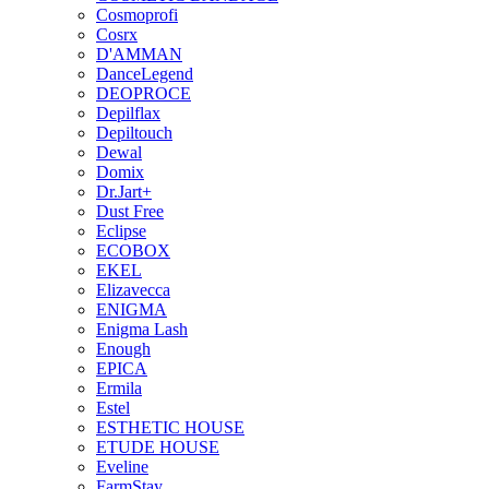
Cosmoprofi
Cosrx
D'AMMAN
DanceLegend
DEOPROCE
Depilflax
Depiltouch
Dewal
Domix
Dr.Jart+
Dust Free
Eclipse
ECOBOX
EKEL
Elizavecca
ENIGMA
Enigma Lash
Enough
EPICA
Ermila
Estel
ESTHETIC HOUSE
ETUDE HOUSE
Eveline
FarmStay