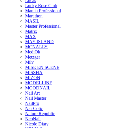
Lucas
Lucky Rose Club
Manita Professional
Marathon
MASIL
Master Professional
Matrix
MAX
MAY ISLAND
MCNALLY
MediOk
Metzger
Milv
MISE EN SCENE
MISSHA
MIZON
MODELLINE
MOODNAIL
Nail Art
Nail Master
NailPro
Nar Cotic
Nature Republic
NeoNail
Nicole Diary