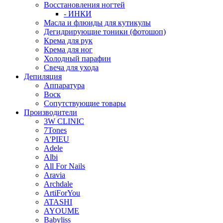
Восстановления ногтей
- ИНКИ
Масла и флюиды для кутикулы
Дегидрирующие тоники (фотошоп)
Крема для рук
Крема для ног
Холодный парафин
Свеча для ухода
Депиляция
Аппаратура
Воск
Сопутствующие товары
Производители
3W CLINIC
7Tones
A'PIEU
Adele
Albi
All For Nails
Aravia
Archdale
ArtiForYou
ATASHI
AYOUME
Babyliss