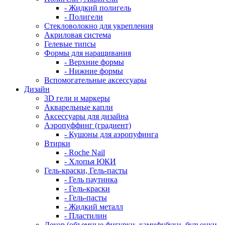
- Жидкий полигель
- Полигели
Стекловолокно для укрепления
Акриловая система
Гелевые типсы
Формы для наращивания
- Верхние формы
- Нижние формы
Вспомогательные аксессуары
Дизайн
3D гели и маркеры
Акварельные капли
Аксессуары для дизайна
Аэропуффинг (градиент)
- Кушоны для аэропуфинга
Втирки
- Roche Nail
- Хлопья ЮКИ
Гель-краски, Гель-пасты
- Гель паутинка
- Гель-краски
- Гель-пасты
- Жидкий металл
- Пластилин
Декор (объемные фигурки, камифубуки, бульонки