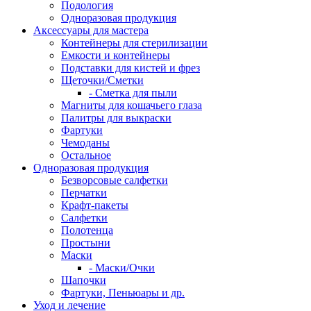
Подология
Одноразовая продукция
Аксессуары для мастера
Контейнеры для стерилизации
Емкости и контейнеры
Подставки для кистей и фрез
Щеточки/Сметки
- Сметка для пыли
Магниты для кошачьего глаза
Палитры для выкраски
Фартуки
Чемоданы
Остальное
Одноразовая продукция
Безворсовые салфетки
Перчатки
Крафт-пакеты
Салфетки
Полотенца
Простыни
Маски
- Маски/Очки
Шапочки
Фартуки, Пеньюары и др.
Уход и лечение