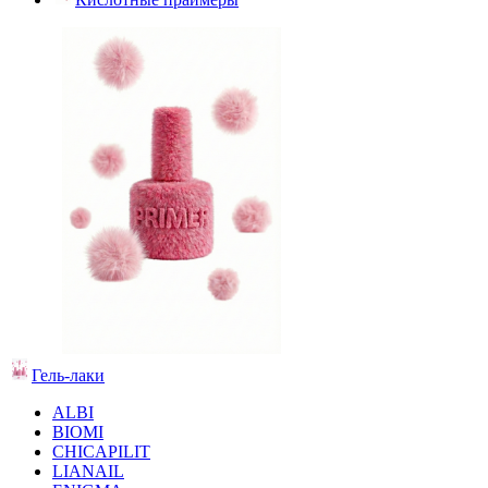
Гель-лаки
ALBI
BIOMI
CHICAPILIT
LIANAIL