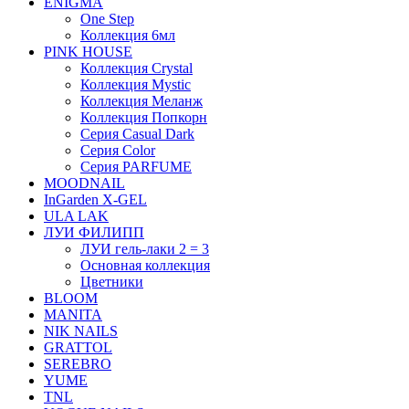
ENIGMA
One Step
Коллекция 6мл
PINK HOUSE
Коллекция Crystal
Коллекция Mystic
Коллекция Меланж
Коллекция Попкорн
Серия Casual Dark
Серия Color
Серия PARFUME
MOODNAIL
InGarden X-GEL
ULA LAK
ЛУИ ФИЛИПП
ЛУИ гель-лаки 2 = 3
Основная коллекция
Цветники
BLOOM
MANITA
NIK NAILS
GRATTOL
SEREBRO
YUME
TNL