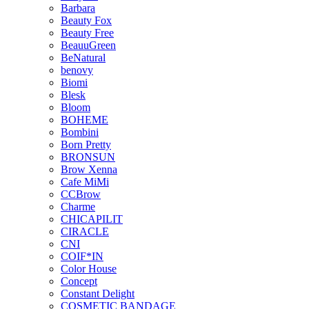
Barbara
Beauty Fox
Beauty Free
BeauuGreen
BeNatural
benovy
Biomi
Blesk
Bloom
BOHEME
Bombini
Born Pretty
BRONSUN
Brow Xenna
Cafe MiMi
CCBrow
Charme
CHICAPILIT
CIRACLE
CNI
COIF*IN
Color House
Concept
Constant Delight
COSMETIC BANDAGE