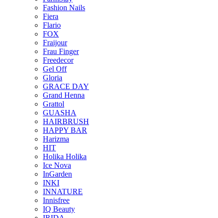
Fashion Nails
Fiera
Flario
FOX
Fraijour
Frau Finger
Freedecor
Gel Off
Gloria
GRACE DAY
Grand Henna
Grattol
GUASHA
HAIRBRUSH
HAPPY BAR
Harizma
HIT
Holika Holika
Ice Nova
InGarden
INKI
INNATURE
Innisfree
IQ Beauty
IRIDA