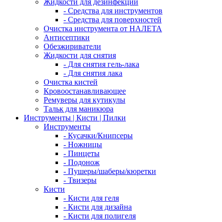
Жидкости для дезинфекции
- Средства для инструментов
- Средства для поверхностей
Очистка инструмента от НАЛЕТА
Антисептики
Обезжириватели
Жидкости для снятия
- Для снятия гель-лака
- Для снятия лака
Очистка кистей
Кровоостанавливающее
Ремуверы для кутикулы
Тальк для маникюра
Инструменты | Кисти | Пилки
Инструменты
- Кусачки/Книпсеры
- Ножницы
- Пинцеты
- Подонож
- Пушеры/шаберы/кюретки
- Твизеры
Кисти
- Кисти для геля
- Кисти для дизайна
- Кисти для полигеля