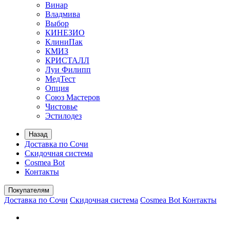
Винар
Владмива
Выбор
КИНЕЗИО
КлиниПак
КМИЗ
КРИСТАЛЛ
Луи Филипп
МедТест
Опция
Союз Мастеров
Чистовье
Эстилодез
Назад
Доставка по Сочи
Скидочная система
Cosmea Bot
Контакты
Покупателям
Доставка по Сочи
Скидочная система
Cosmea Bot
Контакты