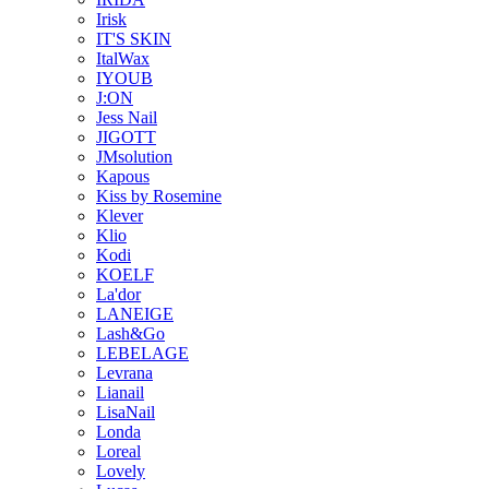
Irisk
IT'S SKIN
ItalWax
IYOUB
J:ON
Jess Nail
JIGOTT
JMsolution
Kapous
Kiss by Rosemine
Klever
Klio
Kodi
KOELF
La'dor
LANEIGE
Lash&Go
LEBELAGE
Levrana
Lianail
LisaNail
Londa
Loreal
Lovely