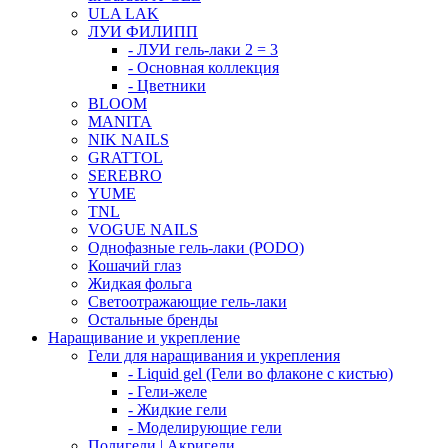
ULA LAK
ЛУИ ФИЛИПП
- ЛУИ гель-лаки 2 = 3
- Основная коллекция
- Цветники
BLOOM
MANITA
NIK NAILS
GRATTOL
SEREBRO
YUME
TNL
VOGUE NAILS
Однофазные гель-лаки (PODO)
Кошачий глаз
Жидкая фольга
Светоотражающие гель-лаки
Остальные бренды
Наращивание и укрепление
Гели для наращивания и укрепления
- Liquid gel (Гели во флаконе с кистью)
- Гели-желе
- Жидкие гели
- Моделирующие гели
Полигели | Акригели