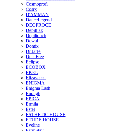
Cosmoprofi
Cosrx
D'AMMAN
DanceLegend
DEOPROCE
Depilflax
Depiltouch
Dewal
Domix
Dr.Jart+
Dust Free
Eclipse
ECOBOX
EKEL
Elizavecca
ENIGMA
Enigma Lash
Enough
EPICA
Ermila
Estel
ESTHETIC HOUSE
ETUDE HOUSE
Eveline
FarmStay