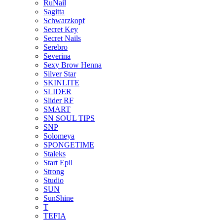
RuNail
Sagitta
Schwarzkopf
Secret Key
Secret Nails
Serebro
Severina
Sexy Brow Henna
Silver Star
SKINLITE
SLIDER
Slider RF
SMART
SN SOUL TIPS
SNP
Solomeya
SPONGETIME
Staleks
Start Epil
Strong
Studio
SUN
SunShine
T
TEFIA