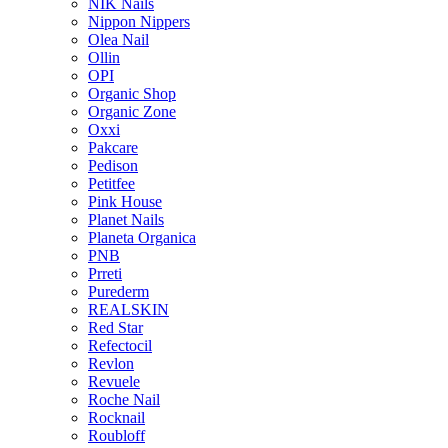
NIK Nails
Nippon Nippers
Olea Nail
Ollin
OPI
Organic Shop
Organic Zone
Oxxi
Pakcare
Pedison
Petitfee
Pink House
Planet Nails
Planeta Organica
PNB
Prreti
Purederm
REALSKIN
Red Star
Refectocil
Revlon
Revuele
Roche Nail
Rocknail
Roubloff