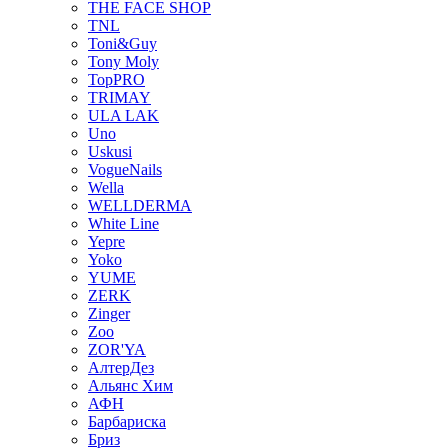
THE FACE SHOP
TNL
Toni&Guy
Tony Moly
TopPRO
TRIMAY
ULA LAK
Uno
Uskusi
VogueNails
Wella
WELLDERMA
White Line
Yepre
Yoko
YUME
ZERK
Zinger
Zoo
ZOR'YA
АлтерДез
Альянс Хим
АФН
Барбариска
Бриз