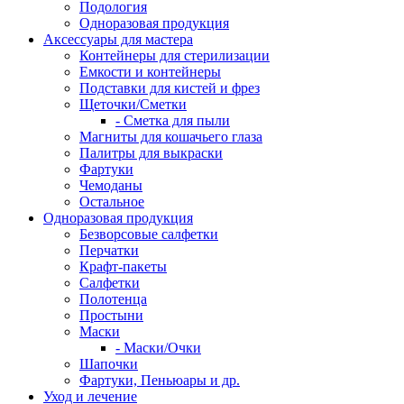
Подология
Одноразовая продукция
Аксессуары для мастера
Контейнеры для стерилизации
Емкости и контейнеры
Подставки для кистей и фрез
Щеточки/Сметки
- Сметка для пыли
Магниты для кошачьего глаза
Палитры для выкраски
Фартуки
Чемоданы
Остальное
Одноразовая продукция
Безворсовые салфетки
Перчатки
Крафт-пакеты
Салфетки
Полотенца
Простыни
Маски
- Маски/Очки
Шапочки
Фартуки, Пеньюары и др.
Уход и лечение