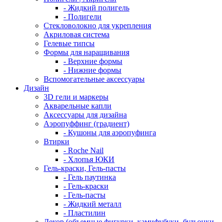
- Жидкий полигель
- Полигели
Стекловолокно для укрепления
Акриловая система
Гелевые типсы
Формы для наращивания
- Верхние формы
- Нижние формы
Вспомогательные аксессуары
Дизайн
3D гели и маркеры
Акварельные капли
Аксессуары для дизайна
Аэропуффинг (градиент)
- Кушоны для аэропуфинга
Втирки
- Roche Nail
- Хлопья ЮКИ
Гель-краски, Гель-пасты
- Гель паутинка
- Гель-краски
- Гель-пасты
- Жидкий металл
- Пластилин
Декор (объемные фигурки, камифубуки, бульонки