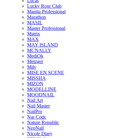
Lucas
Lucky Rose Club
Manita Professional
Marathon
MASIL
Master Professional
Matrix
MAX
MAY ISLAND
MCNALLY
MediOk
Metzger
Milv
MISE EN SCENE
MISSHA
MIZON
MODELLINE
MOODNAIL
Nail Art
Nail Master
NailPro
Nar Cotic
Nature Republic
NeoNail
Nicole Diary