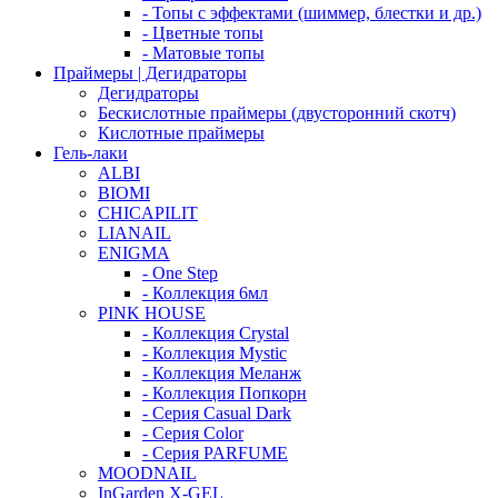
- Топы с эффектами (шиммер, блестки и др.)
- Цветные топы
- Матовые топы
Праймеры | Дегидраторы
Дегидраторы
Бескислотные праймеры (двусторонний скотч)
Кислотные праймеры
Гель-лаки
ALBI
BIOMI
CHICAPILIT
LIANAIL
ENIGMA
- One Step
- Коллекция 6мл
PINK HOUSE
- Коллекция Crystal
- Коллекция Mystic
- Коллекция Меланж
- Коллекция Попкорн
- Серия Casual Dark
- Серия Color
- Серия PARFUME
MOODNAIL
InGarden X-GEL