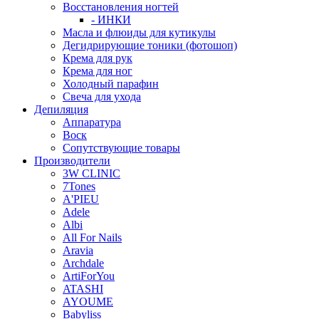
Восстановления ногтей
- ИНКИ
Масла и флюиды для кутикулы
Дегидрирующие тоники (фотошоп)
Крема для рук
Крема для ног
Холодный парафин
Свеча для ухода
Депиляция
Аппаратура
Воск
Сопутствующие товары
Производители
3W CLINIC
7Tones
A'PIEU
Adele
Albi
All For Nails
Aravia
Archdale
ArtiForYou
ATASHI
AYOUME
Babyliss