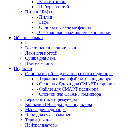
- Кисти тонкие
- Наборы кистей
Пилки / Бафы
- Пилки
- Бафы
- Основы и сменные файлы
- Стеклянные и металлические пилки
Обычные лаки
Базы
Восстанавливающие лаки
Лаки для ногтей
Сушка для лака
Цветные топы
Педикюр
Основы и файлы для аппаратного педикюра
- Терка-основа и файлы для педикюра
- Основы - Диски для СМАРТ педикюра
- Файлы для СМАРТ педикюра
- Спонжи для СМАРТ педикюра
Кератолитики и ремуверы
Колпачки | Насадки для педикюра
Масла для педикюра
Пена для сухого мытья
Терки для ног
Нейтрализаторы