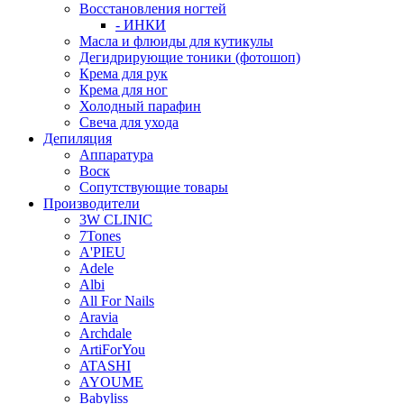
Восстановления ногтей
- ИНКИ
Масла и флюиды для кутикулы
Дегидрирующие тоники (фотошоп)
Крема для рук
Крема для ног
Холодный парафин
Свеча для ухода
Депиляция
Аппаратура
Воск
Сопутствующие товары
Производители
3W CLINIC
7Tones
A'PIEU
Adele
Albi
All For Nails
Aravia
Archdale
ArtiForYou
ATASHI
AYOUME
Babyliss