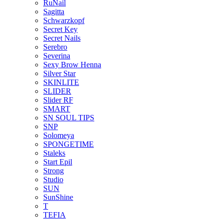
RuNail
Sagitta
Schwarzkopf
Secret Key
Secret Nails
Serebro
Severina
Sexy Brow Henna
Silver Star
SKINLITE
SLIDER
Slider RF
SMART
SN SOUL TIPS
SNP
Solomeya
SPONGETIME
Staleks
Start Epil
Strong
Studio
SUN
SunShine
T
TEFIA