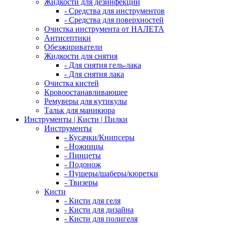
Жидкости для дезинфекции
- Средства для инструментов
- Средства для поверхностей
Очистка инструмента от НАЛЕТА
Антисептики
Обезжириватели
Жидкости для снятия
- Для снятия гель-лака
- Для снятия лака
Очистка кистей
Кровоостанавливающее
Ремуверы для кутикулы
Тальк для маникюра
Инструменты | Кисти | Пилки
Инструменты
- Кусачки/Книпсеры
- Ножницы
- Пинцеты
- Подонож
- Пушеры/шаберы/кюретки
- Твизеры
Кисти
- Кисти для геля
- Кисти для дизайна
- Кисти для полигеля