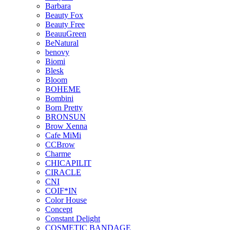
Barbara
Beauty Fox
Beauty Free
BeauuGreen
BeNatural
benovy
Biomi
Blesk
Bloom
BOHEME
Bombini
Born Pretty
BRONSUN
Brow Xenna
Cafe MiMi
CCBrow
Charme
CHICAPILIT
CIRACLE
CNI
COIF*IN
Color House
Concept
Constant Delight
COSMETIC BANDAGE