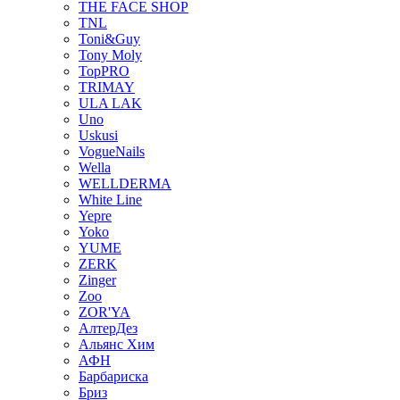
THE FACE SHOP
TNL
Toni&Guy
Tony Moly
TopPRO
TRIMAY
ULA LAK
Uno
Uskusi
VogueNails
Wella
WELLDERMA
White Line
Yepre
Yoko
YUME
ZERK
Zinger
Zoo
ZOR'YA
АлтерДез
Альянс Хим
АФН
Барбариска
Бриз