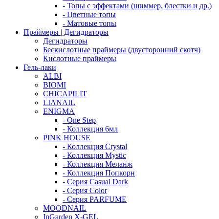
- Топы с эффектами (шиммер, блестки и др.)
- Цветные топы
- Матовые топы
Праймеры | Дегидраторы
Дегидраторы
Бескислотные праймеры (двусторонний скотч)
Кислотные праймеры
Гель-лаки
ALBI
BIOMI
CHICAPILIT
LIANAIL
ENIGMA
- One Step
- Коллекция 6мл
PINK HOUSE
- Коллекция Crystal
- Коллекция Mystic
- Коллекция Меланж
- Коллекция Попкорн
- Серия Casual Dark
- Серия Color
- Серия PARFUME
MOODNAIL
InGarden X-GEL