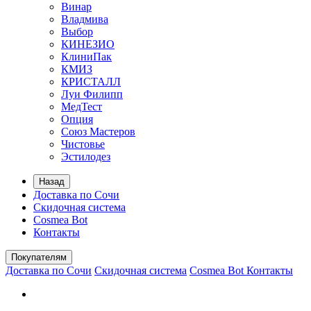
Винар
Владмива
Выбор
КИНЕЗИО
КлиниПак
КМИЗ
КРИСТАЛЛ
Луи Филипп
МедТест
Опция
Союз Мастеров
Чистовье
Эстилодез
Назад
Доставка по Сочи
Скидочная система
Cosmea Bot
Контакты
Покупателям
Доставка по Сочи
Скидочная система
Cosmea Bot
Контакты