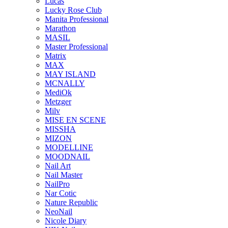
Lucas
Lucky Rose Club
Manita Professional
Marathon
MASIL
Master Professional
Matrix
MAX
MAY ISLAND
MCNALLY
MediOk
Metzger
Milv
MISE EN SCENE
MISSHA
MIZON
MODELLINE
MOODNAIL
Nail Art
Nail Master
NailPro
Nar Cotic
Nature Republic
NeoNail
Nicole Diary