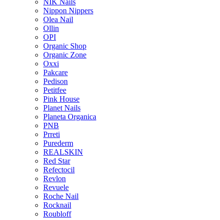
NIK Nails
Nippon Nippers
Olea Nail
Ollin
OPI
Organic Shop
Organic Zone
Oxxi
Pakcare
Pedison
Petitfee
Pink House
Planet Nails
Planeta Organica
PNB
Prreti
Purederm
REALSKIN
Red Star
Refectocil
Revlon
Revuele
Roche Nail
Rocknail
Roubloff