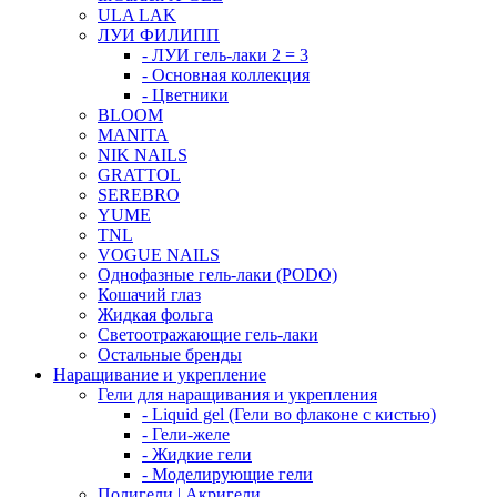
ULA LAK
ЛУИ ФИЛИПП
- ЛУИ гель-лаки 2 = 3
- Основная коллекция
- Цветники
BLOOM
MANITA
NIK NAILS
GRATTOL
SEREBRO
YUME
TNL
VOGUE NAILS
Однофазные гель-лаки (PODO)
Кошачий глаз
Жидкая фольга
Светоотражающие гель-лаки
Остальные бренды
Наращивание и укрепление
Гели для наращивания и укрепления
- Liquid gel (Гели во флаконе с кистью)
- Гели-желе
- Жидкие гели
- Моделирующие гели
Полигели | Акригели