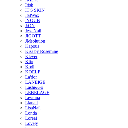
Irisk
IT'S SKIN
ItalWax
IYOUB
J:ON
Jess Nail
JIGOTT
JMsolution
Kapous
Kiss by Rosemine
Klever
Klio
Kodi
KOELF
La'dor
LANEIGE
Lash&Go
LEBELAGE
Levrana
Lianail
LisaNail
Londa
Loreal
Lovely