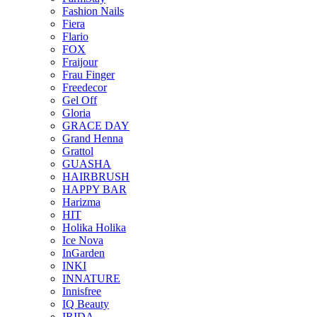
Fashion Nails
Fiera
Flario
FOX
Fraijour
Frau Finger
Freedecor
Gel Off
Gloria
GRACE DAY
Grand Henna
Grattol
GUASHA
HAIRBRUSH
HAPPY BAR
Harizma
HIT
Holika Holika
Ice Nova
InGarden
INKI
INNATURE
Innisfree
IQ Beauty
IRIDA