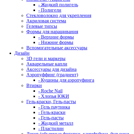
- Жидкий полигель
- Полигели
Стекловолокно для укрепления
Акриловая система
Гелевые типсы
Формы для наращивания
- Верхние формы
- Нижние формы
Вспомогательные аксессуары
Дизайн
3D гели и маркеры
Акварельные капли
Аксессуары для дизайна
Аэропуффинг (градиент)
- Кушоны для аэропуфинга
Втирки
- Roche Nail
- Хлопья ЮКИ
Гель-краски, Гель-пасты
- Гель паутинка
- Гель-краски
- Гель-пасты
- Жидкий металл
- Пластилин
Декор (объемные фигурки, камифубуки, бульонки