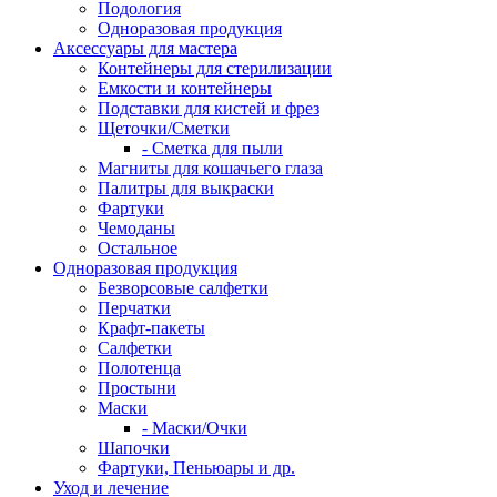
Подология
Одноразовая продукция
Аксессуары для мастера
Контейнеры для стерилизации
Емкости и контейнеры
Подставки для кистей и фрез
Щеточки/Сметки
- Сметка для пыли
Магниты для кошачьего глаза
Палитры для выкраски
Фартуки
Чемоданы
Остальное
Одноразовая продукция
Безворсовые салфетки
Перчатки
Крафт-пакеты
Салфетки
Полотенца
Простыни
Маски
- Маски/Очки
Шапочки
Фартуки, Пеньюары и др.
Уход и лечение