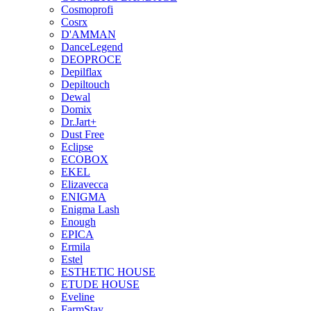
Cosmoprofi
Cosrx
D'AMMAN
DanceLegend
DEOPROCE
Depilflax
Depiltouch
Dewal
Domix
Dr.Jart+
Dust Free
Eclipse
ECOBOX
EKEL
Elizavecca
ENIGMA
Enigma Lash
Enough
EPICA
Ermila
Estel
ESTHETIC HOUSE
ETUDE HOUSE
Eveline
FarmStay