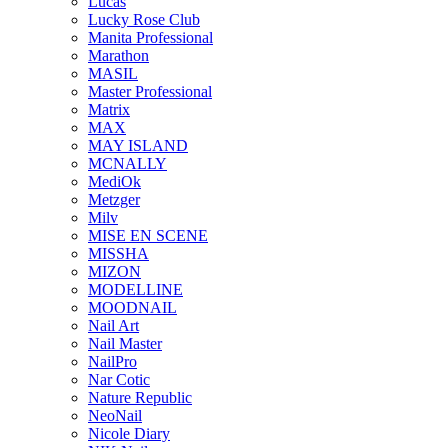
Lucas
Lucky Rose Club
Manita Professional
Marathon
MASIL
Master Professional
Matrix
MAX
MAY ISLAND
MCNALLY
MediOk
Metzger
Milv
MISE EN SCENE
MISSHA
MIZON
MODELLINE
MOODNAIL
Nail Art
Nail Master
NailPro
Nar Cotic
Nature Republic
NeoNail
Nicole Diary