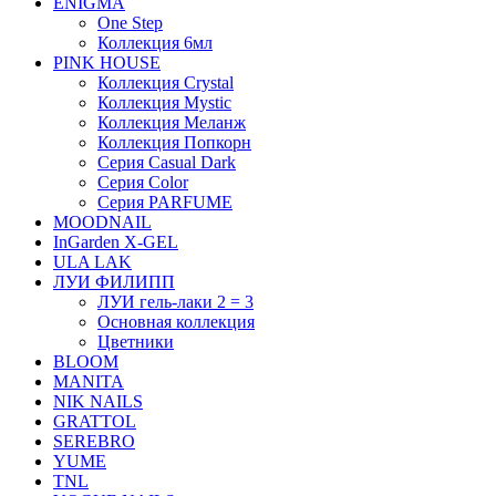
ENIGMA
One Step
Коллекция 6мл
PINK HOUSE
Коллекция Crystal
Коллекция Mystic
Коллекция Меланж
Коллекция Попкорн
Серия Casual Dark
Серия Color
Серия PARFUME
MOODNAIL
InGarden X-GEL
ULA LAK
ЛУИ ФИЛИПП
ЛУИ гель-лаки 2 = 3
Основная коллекция
Цветники
BLOOM
MANITA
NIK NAILS
GRATTOL
SEREBRO
YUME
TNL