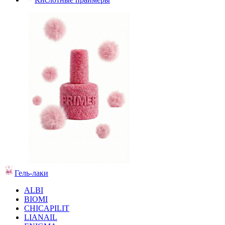
Гель-лаки
ALBI
BIOMI
CHICAPILIT
LIANAIL