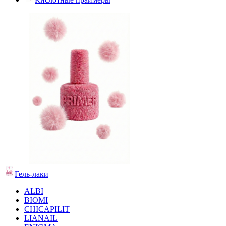
Гель-лаки
ALBI
BIOMI
CHICAPILIT
LIANAIL