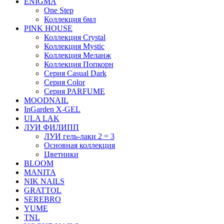
ENIGMA
One Step
Коллекция 6мл
PINK HOUSE
Коллекция Crystal
Коллекция Mystic
Коллекция Меланж
Коллекция Попкорн
Серия Casual Dark
Серия Color
Серия PARFUME
MOODNAIL
InGarden X-GEL
ULA LAK
ЛУИ ФИЛИПП
ЛУИ гель-лаки 2 = 3
Основная коллекция
Цветники
BLOOM
MANITA
NIK NAILS
GRATTOL
SEREBRO
YUME
TNL