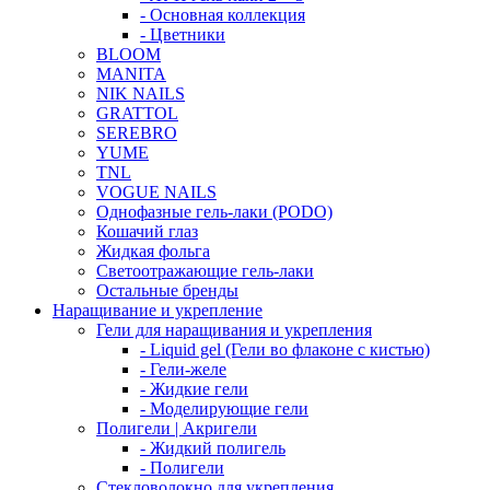
- Основная коллекция
- Цветники
BLOOM
MANITA
NIK NAILS
GRATTOL
SEREBRO
YUME
TNL
VOGUE NAILS
Однофазные гель-лаки (PODO)
Кошачий глаз
Жидкая фольга
Светоотражающие гель-лаки
Остальные бренды
Наращивание и укрепление
Гели для наращивания и укрепления
- Liquid gel (Гели во флаконе с кистью)
- Гели-желе
- Жидкие гели
- Моделирующие гели
Полигели | Акригели
- Жидкий полигель
- Полигели
Стекловолокно для укрепления