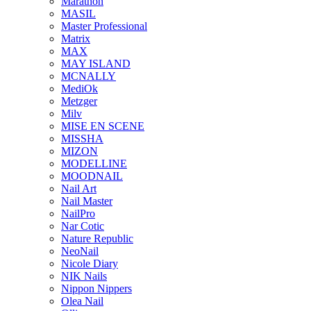
Marathon
MASIL
Master Professional
Matrix
MAX
MAY ISLAND
MCNALLY
MediOk
Metzger
Milv
MISE EN SCENE
MISSHA
MIZON
MODELLINE
MOODNAIL
Nail Art
Nail Master
NailPro
Nar Cotic
Nature Republic
NeoNail
Nicole Diary
NIK Nails
Nippon Nippers
Olea Nail