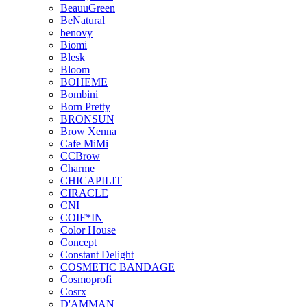
BeauuGreen
BeNatural
benovy
Biomi
Blesk
Bloom
BOHEME
Bombini
Born Pretty
BRONSUN
Brow Xenna
Cafe MiMi
CCBrow
Charme
CHICAPILIT
CIRACLE
CNI
COIF*IN
Color House
Concept
Constant Delight
COSMETIC BANDAGE
Cosmoprofi
Cosrx
D'AMMAN