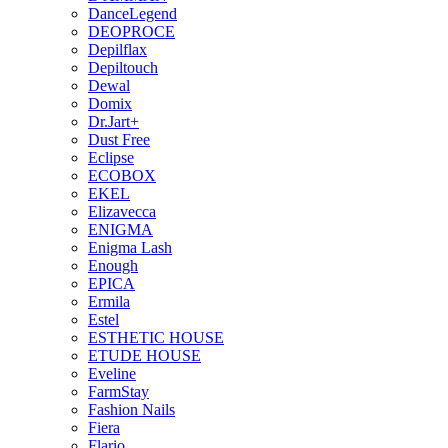
DanceLegend
DEOPROCE
Depilflax
Depiltouch
Dewal
Domix
Dr.Jart+
Dust Free
Eclipse
ECOBOX
EKEL
Elizavecca
ENIGMA
Enigma Lash
Enough
EPICA
Ermila
Estel
ESTHETIC HOUSE
ETUDE HOUSE
Eveline
FarmStay
Fashion Nails
Fiera
Flario