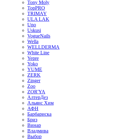
Tony Moly
TopPRO
TRIMAY
ULA LAK
Uno
Uskusi
VogueNails
Wella
WELLDERMA
White Line
Yepre
Yoko
YUME
ZERK
Zinger
Zoo
ZOR'YA
АлтерДез
Альянс Хим
АФН
Барбариска
Бриз
Винар
Владмива
Выбор