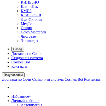
КИНЕЗИО
КлиниПак
КМИЗ
КРИСТАЛЛ
Луи Филипп
МедТест
Опция
Союз Мастеров
Чистовье
Эстилодез
Назад
Доставка по Сочи
Скидочная система
Cosmea Bot
Контакты
Покупателям
Доставка по Сочи
Скидочная система
Cosmea Bot
Контакты
0
Избранное
Личный кабинет
Авторизация