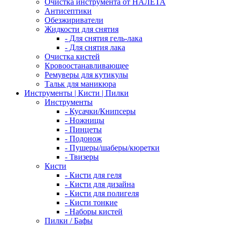
Очистка инструмента от НАЛЕТА
Антисептики
Обезжириватели
Жидкости для снятия
- Для снятия гель-лака
- Для снятия лака
Очистка кистей
Кровоостанавливающее
Ремуверы для кутикулы
Тальк для маникюра
Инструменты | Кисти | Пилки
Инструменты
- Кусачки/Книпсеры
- Ножницы
- Пинцеты
- Подонож
- Пушеры/шаберы/кюретки
- Твизеры
Кисти
- Кисти для геля
- Кисти для дизайна
- Кисти для полигеля
- Кисти тонкие
- Наборы кистей
Пилки / Бафы