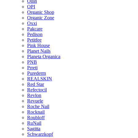
Ollin
OPI
Organic Shop
Organic Zone
Oxxi
Pakcare
Pedison
Petitfee
Pink House
Planet Nails
Planeta Organica
PNB
Prreti
Purederm
REALSKIN
Red Star
Refectocil
Revlon
Revuele
Roche Nail
Rocknail
Roubloff
RuNail
Sagitta
Schwarzkopf