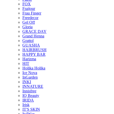
FOX
Fraijour
Frau Finger
Freedecor
Gel Off
Gloria
GRACE DAY
Grand Henna
Grattol
GUASHA
HAIRBRUSH
HAPPY BAR
Harizma
HIT
Holika Holika
Ice Nova
InGarden
INKI
INNATURE
Innisfree
IQ Beauty
IRIDA
Irisk
IT'S SKIN
ItalWax