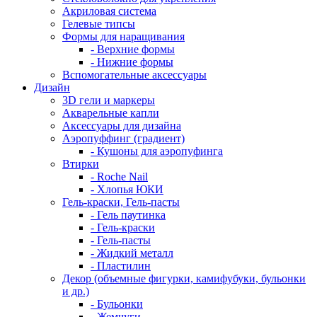
Акриловая система
Гелевые типсы
Формы для наращивания
- Верхние формы
- Нижние формы
Вспомогательные аксессуары
Дизайн
3D гели и маркеры
Акварельные капли
Аксессуары для дизайна
Аэропуффинг (градиент)
- Кушоны для аэропуфинга
Втирки
- Roche Nail
- Хлопья ЮКИ
Гель-краски, Гель-пасты
- Гель паутинка
- Гель-краски
- Гель-пасты
- Жидкий металл
- Пластилин
Декор (объемные фигурки, камифубуки, бульонки
и др.)
- Бульонки
- Жемчуги