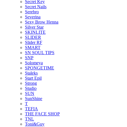
Secret Key
Secret Nails
Serebro
Severina
Sexy Brow Henna
Silver Star
SKINLITE
SLIDER
Slider RF
SMART
SN SOUL TIPS
SNP
Solomeya
SPONGETIME
Staleks
Start Epil
Strong
Studio
SUN
SunShine
T
TEFIA
THE FACE SHOP
TNL
Toni&Guy