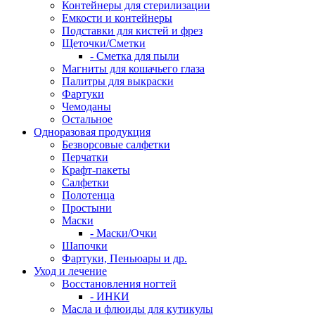
Контейнеры для стерилизации
Емкости и контейнеры
Подставки для кистей и фрез
Щеточки/Сметки
- Сметка для пыли
Магниты для кошачьего глаза
Палитры для выкраски
Фартуки
Чемоданы
Остальное
Одноразовая продукция
Безворсовые салфетки
Перчатки
Крафт-пакеты
Салфетки
Полотенца
Простыни
Маски
- Маски/Очки
Шапочки
Фартуки, Пеньюары и др.
Уход и лечение
Восстановления ногтей
- ИНКИ
Масла и флюиды для кутикулы