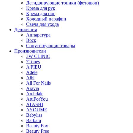
Дегидрирующие тоники (фотошоп)
Крема для рук
Крема для ног
Холодный парафин
Свеча для ухода
Депиляция
Аппаратура
Воск
Сопутствующие товары
Производители
3W CLINIC
7Tones
A'PIEU
Adele
Albi
All For Nails
Aravia
Archdale
ArtiForYou
ATASHI
AYOUME
Babyliss
Barbara
Beauty Fox
Beauty Free