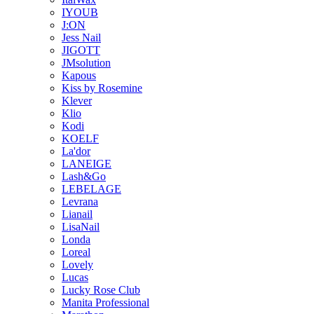
IYOUB
J:ON
Jess Nail
JIGOTT
JMsolution
Kapous
Kiss by Rosemine
Klever
Klio
Kodi
KOELF
La'dor
LANEIGE
Lash&Go
LEBELAGE
Levrana
Lianail
LisaNail
Londa
Loreal
Lovely
Lucas
Lucky Rose Club
Manita Professional