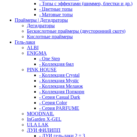
- Топы с эффектами (шиммер, блестки и др.)
- Цветные топы
- Матовые топы
Праймеры | Дегидраторы
Дегидраторы
Бескислотные праймеры (двусторонний скотч)
Кислотные праймеры
Гель-лаки
ALBI
ENIGMA
- One Step
- Коллекция 6мл
PINK HOUSE
- Коллекция Crystal
- Коллекция Mystic
- Коллекция Меланж
- Коллекция Попкорн
- Серия Casual Dark
- Серия Color
- Серия PARFUME
MOODNAIL
InGarden X-GEL
ULA LAK
ЛУИ ФИЛИПП
- ЛУИ гель-лаки 2 = 3