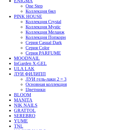
ENIGMA
One Step
Коллекция 6мл
PINK HOUSE
Коллекция Crystal
Коллекция Mystic
Коллекция Меланж
Коллекция Попкорн
Серия Casual Dark
Серия Color
Серия PARFUME
MOODNAIL
InGarden X-GEL
ULA LAK
ЛУИ ФИЛИПП
ЛУИ гель-лаки 2 = 3
Основная коллекция
Цветники
BLOOM
MANITA
NIK NAILS
GRATTOL
SEREBRO
YUME
TNL