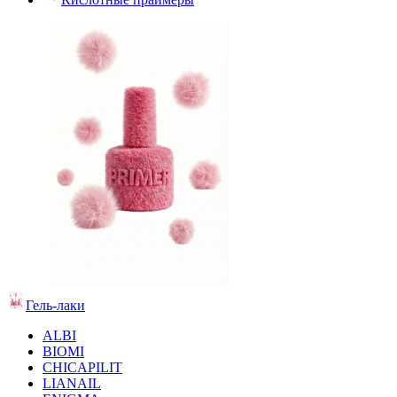
Гель-лаки
ALBI
BIOMI
CHICAPILIT
LIANAIL