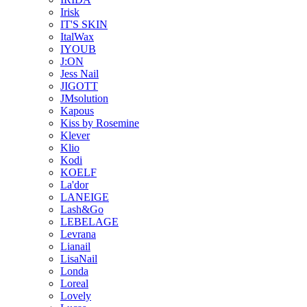
Irisk
IT'S SKIN
ItalWax
IYOUB
J:ON
Jess Nail
JIGOTT
JMsolution
Kapous
Kiss by Rosemine
Klever
Klio
Kodi
KOELF
La'dor
LANEIGE
Lash&Go
LEBELAGE
Levrana
Lianail
LisaNail
Londa
Loreal
Lovely