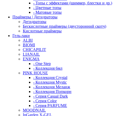
- Топы с эффектами (шиммер, блестки и др.)
- Цветные топы
- Матовые топы
Праймеры | Дегидраторы
Дегидраторы
Бескислотные праймеры (двусторонний скотч)
Кислотные праймеры
Гель-лаки
ALBI
BIOMI
CHICAPILIT
LIANAIL
ENIGMA
- One Step
- Коллекция 6мл
PINK HOUSE
- Коллекция Crystal
- Коллекция Mystic
- Коллекция Меланж
- Коллекция Попкорн
- Серия Casual Dark
- Серия Color
- Серия PARFUME
MOODNAIL
InGarden X-GEL