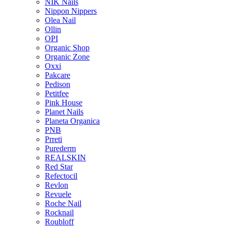
NIK Nails
Nippon Nippers
Olea Nail
Ollin
OPI
Organic Shop
Organic Zone
Oxxi
Pakcare
Pedison
Petitfee
Pink House
Planet Nails
Planeta Organica
PNB
Prreti
Purederm
REALSKIN
Red Star
Refectocil
Revlon
Revuele
Roche Nail
Rocknail
Roubloff