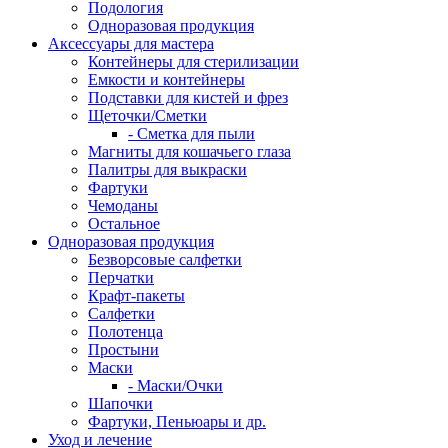
Подология
Одноразовая продукция
Аксессуары для мастера
Контейнеры для стерилизации
Емкости и контейнеры
Подставки для кистей и фрез
Щеточки/Сметки
- Сметка для пыли
Магниты для кошачьего глаза
Палитры для выкраски
Фартуки
Чемоданы
Остальное
Одноразовая продукция
Безворсовые салфетки
Перчатки
Крафт-пакеты
Салфетки
Полотенца
Простыни
Маски
- Маски/Очки
Шапочки
Фартуки, Пеньюары и др.
Уход и лечение