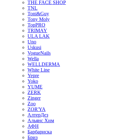
THE FACE SHOP
TNL
Toni&Guy
Tony Moly
TopPRO
TRIMAY
ULA LAK
Uno
Uskusi
VogueNails
Wella
WELLDERMA
White Line
Yepre
Yoko
YUME
ZERK
Zinger
Zoo
ZOR'YA
АлтерДез
Альянс Хим
АФН
Барбариска
Бриз