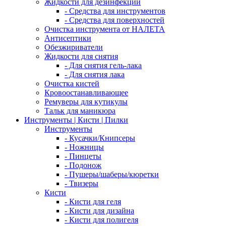
Жидкости для дезинфекции
- Средства для инструментов
- Средства для поверхностей
Очистка инструмента от НАЛЕТА
Антисептики
Обезжириватели
Жидкости для снятия
- Для снятия гель-лака
- Для снятия лака
Очистка кистей
Кровоостанавливающее
Ремуверы для кутикулы
Тальк для маникюра
Инструменты | Кисти | Пилки
Инструменты
- Кусачки/Книпсеры
- Ножницы
- Пинцеты
- Подонож
- Пушеры/шаберы/кюретки
- Твизеры
Кисти
- Кисти для геля
- Кисти для дизайна
- Кисти для полигеля