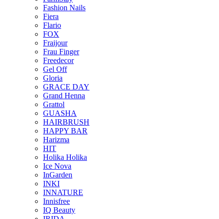
Fashion Nails
Fiera
Flario
FOX
Fraijour
Frau Finger
Freedecor
Gel Off
Gloria
GRACE DAY
Grand Henna
Grattol
GUASHA
HAIRBRUSH
HAPPY BAR
Harizma
HIT
Holika Holika
Ice Nova
InGarden
INKI
INNATURE
Innisfree
IQ Beauty
IRIDA