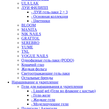
ULA LAK
ЛУИ ФИЛИПП
- ЛУИ гель-лаки 2 = 3
- Основная коллекция
- Цветники
BLOOM
MANITA
NIK NAILS
GRATTOL
SEREBRO
YUME
TNL
VOGUE NAILS
Однофазные гель-лаки (PODO)
Кошачий глаз
Жидкая фольга
Светоотражающие гель-лаки
Остальные бренды
Наращивание и укрепление
Гели для наращивания и укрепления
- Liquid gel (Гели во флаконе с кистью)
- Гели-желе
- Жидкие гели
- Моделирующие гели
Полигели | Акригели