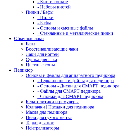
- Кисти тонкие
- Наборы кистей
Пилки / Бафы
- Пилки
- Бафы
- Основы и сменные файлы
- Стеклянные и металлические пилки
Обычные лаки
Базы
Восстанавливающие лаки
Лаки для ногтей
Сушка для лака
Цветные топы
Педикюр
Основы и файлы для аппаратного педикюра
- Терка-основа и файлы для педикюра
- Основы - Диски для СМАРТ педикюра
- Файлы для СМАРТ педикюра
- Спонжи для СМАРТ педикюра
Кератолитики и ремуверы
Колпачки | Насадки для педикюра
Масла для педикюра
Пена для сухого мытья
Терки для ног
Нейтрализаторы