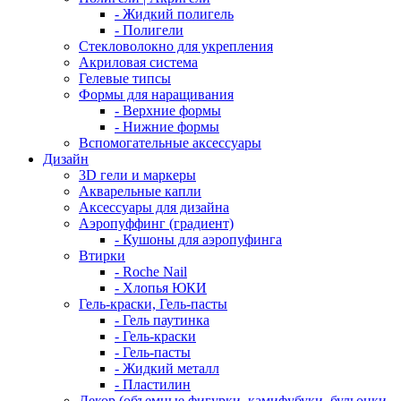
- Жидкий полигель
- Полигели
Стекловолокно для укрепления
Акриловая система
Гелевые типсы
Формы для наращивания
- Верхние формы
- Нижние формы
Вспомогательные аксессуары
Дизайн
3D гели и маркеры
Акварельные капли
Аксессуары для дизайна
Аэропуффинг (градиент)
- Кушоны для аэропуфинга
Втирки
- Roche Nail
- Хлопья ЮКИ
Гель-краски, Гель-пасты
- Гель паутинка
- Гель-краски
- Гель-пасты
- Жидкий металл
- Пластилин
Декор (объемные фигурки, камифубуки, бульонки