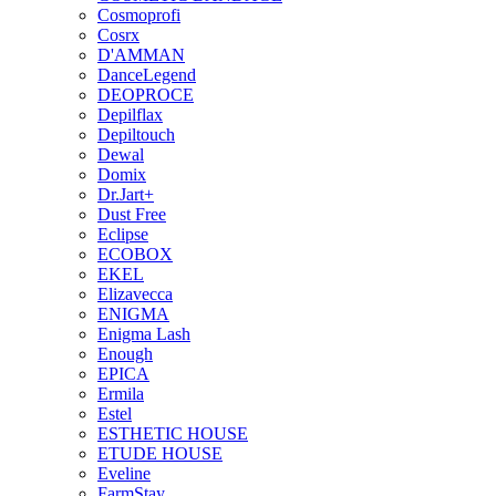
Cosmoprofi
Cosrx
D'AMMAN
DanceLegend
DEOPROCE
Depilflax
Depiltouch
Dewal
Domix
Dr.Jart+
Dust Free
Eclipse
ECOBOX
EKEL
Elizavecca
ENIGMA
Enigma Lash
Enough
EPICA
Ermila
Estel
ESTHETIC HOUSE
ETUDE HOUSE
Eveline
FarmStay