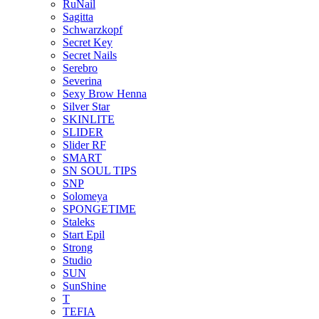
RuNail
Sagitta
Schwarzkopf
Secret Key
Secret Nails
Serebro
Severina
Sexy Brow Henna
Silver Star
SKINLITE
SLIDER
Slider RF
SMART
SN SOUL TIPS
SNP
Solomeya
SPONGETIME
Staleks
Start Epil
Strong
Studio
SUN
SunShine
T
TEFIA