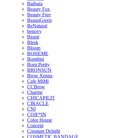
Barbara
Beauty Fox
Beauty Free
BeauuGreen
BeNatural
benovy
Biomi
Blesk
Bloom
BOHEME
Bombini
Born Pretty
BRONSUN
Brow Xenna
Cafe MiMi
CCBrow
Charme
CHICAPILIT
CIRACLE
CNI
COIF*IN
Color House
Concept
Constant Delight
COSMETIC BANDAGE