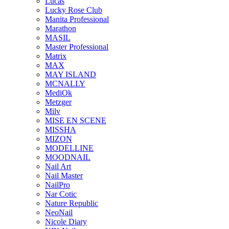
Lucas
Lucky Rose Club
Manita Professional
Marathon
MASIL
Master Professional
Matrix
MAX
MAY ISLAND
MCNALLY
MediOk
Metzger
Milv
MISE EN SCENE
MISSHA
MIZON
MODELLINE
MOODNAIL
Nail Art
Nail Master
NailPro
Nar Cotic
Nature Republic
NeoNail
Nicole Diary