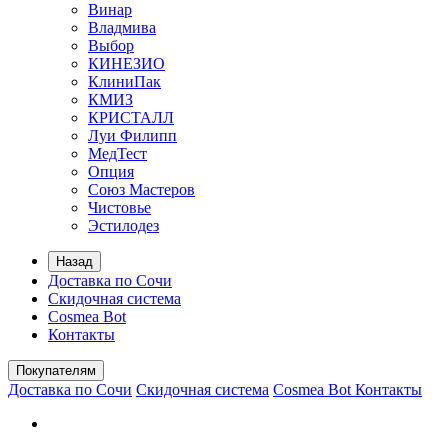
Винар
Владмива
Выбор
КИНЕЗИО
КлиниПак
КМИЗ
КРИСТАЛЛ
Луи Филипп
МедТест
Опция
Союз Мастеров
Чистовье
Эстилодез
Назад
Доставка по Сочи
Скидочная система
Cosmea Bot
Контакты
Покупателям
Доставка по Сочи
Скидочная система
Cosmea Bot
Контакты