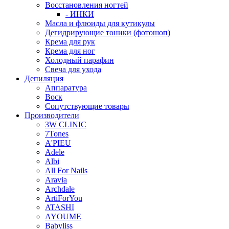
Восстановления ногтей
- ИНКИ
Масла и флюиды для кутикулы
Дегидрирующие тоники (фотошоп)
Крема для рук
Крема для ног
Холодный парафин
Свеча для ухода
Депиляция
Аппаратура
Воск
Сопутствующие товары
Производители
3W CLINIC
7Tones
A'PIEU
Adele
Albi
All For Nails
Aravia
Archdale
ArtiForYou
ATASHI
AYOUME
Babyliss