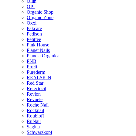
Ollin
OPI
Organic Shop
Organic Zone
Oxxi
Pakcare
Pedison
Petitfee
Pink House
Planet Nails
Planeta Organica
PNB
Prreti
Purederm
REALSKIN
Red Star
Refectocil
Revlon
Revuele
Roche Nail
Rocknail
Roubloff
RuNail
Sagitta
Schwarzkopf