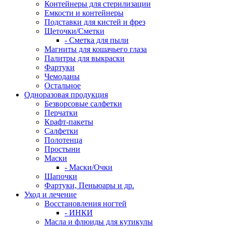
Контейнеры для стерилизации
Емкости и контейнеры
Подставки для кистей и фрез
Щеточки/Сметки
- Сметка для пыли
Магниты для кошачьего глаза
Палитры для выкраски
Фартуки
Чемоданы
Остальное
Одноразовая продукция
Безворсовые салфетки
Перчатки
Крафт-пакеты
Салфетки
Полотенца
Простыни
Маски
- Маски/Очки
Шапочки
Фартуки, Пеньюары и др.
Уход и лечение
Восстановления ногтей
- ИНКИ
Масла и флюиды для кутикулы