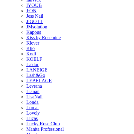
IYOUB
J:ON
Jess Nail
JIGOTT
JMsolution
Kapous
Kiss by Rosemine
Klever
Klio
Kodi
KOELF
La'dor
LANEIGE
Lash&Go
LEBELAGE
Levrana
Lianail
LisaNail
Londa
Loreal
Lovely
Lucas
Lucky Rose Club
Manita Professional