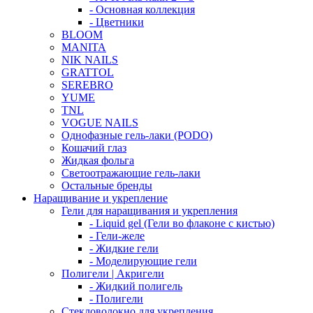
- Основная коллекция
- Цветники
BLOOM
MANITA
NIK NAILS
GRATTOL
SEREBRO
YUME
TNL
VOGUE NAILS
Однофазные гель-лаки (PODO)
Кошачий глаз
Жидкая фольга
Светоотражающие гель-лаки
Остальные бренды
Наращивание и укрепление
Гели для наращивания и укрепления
- Liquid gel (Гели во флаконе с кистью)
- Гели-желе
- Жидкие гели
- Моделирующие гели
Полигели | Акригели
- Жидкий полигель
- Полигели
Стекловолокно для укрепления