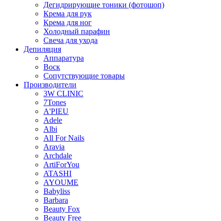
Дегидрирующие тоники (фотошоп)
Крема для рук
Крема для ног
Холодный парафин
Свеча для ухода
Депиляция
Аппаратура
Воск
Сопутствующие товары
Производители
3W CLINIC
7Tones
A'PIEU
Adele
Albi
All For Nails
Aravia
Archdale
ArtiForYou
ATASHI
AYOUME
Babyliss
Barbara
Beauty Fox
Beauty Free