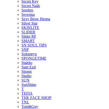
Secret Key
Secret Nails
Serebro
Severina
Sexy Brow Henna
Silver Star
SKINLITE
SLIDER
Slider RF
SMART
SN SOUL TIPS
SNP
Solomeya
SPONGETIME
Staleks
Start Epil
Strong
Studio
SUN
SunShine
T
TEFIA
THE FACE SHOP
TNL
Toni&Guy