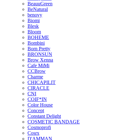
BeauuGreen
BeNatural
benovy
Biomi
Blesk
Bloom
BOHEME
Bombini
Born Pretty
BRONSUN
Brow Xenna
Cafe MiMi
CCBrow
Charme
CHICAPILIT
CIRACLE
CNI
COIF*IN
Color House
Concept
Constant Delight
COSMETIC BANDAGE
Cosmoprofi
Cosrx
D'AMMAN