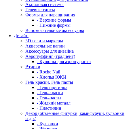
Акриловая система
Гелевые типсы
Формы для наращивания
- Верхние формы
- Нижние формы
Вспомогательные аксессуары
Дизайн
3D гели и маркеры
Акварельные капли
Аксессуары для дизайна
Аэропуффинг (градиент)
- Кушоны для аэропуфинга
Втирки
- Roche Nail
- Хлопья ЮКИ
Гель-краски, Гель-пасты
- Гель паутинка
- Гель-краски
- Гель-пасты
- Жидкий металл
- Пластилин
Декор (объемные фигурки, камифубуки, бульонки
и др.)
- Бульонки
- Жемчуги