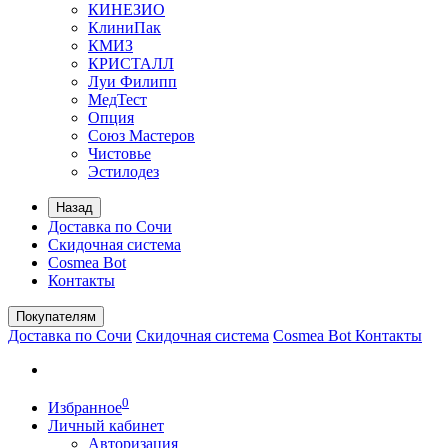
КИНЕЗИО
КлиниПак
КМИЗ
КРИСТАЛЛ
Луи Филипп
МедТест
Опция
Союз Мастеров
Чистовье
Эстилодез
Назад
Доставка по Сочи
Скидочная система
Cosmea Bot
Контакты
Покупателям
Доставка по Сочи
Скидочная система
Cosmea Bot
Контакты
0
Избранное
Личный кабинет
Авторизация