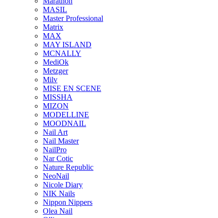
Marathon
MASIL
Master Professional
Matrix
MAX
MAY ISLAND
MCNALLY
MediOk
Metzger
Milv
MISE EN SCENE
MISSHA
MIZON
MODELLINE
MOODNAIL
Nail Art
Nail Master
NailPro
Nar Cotic
Nature Republic
NeoNail
Nicole Diary
NIK Nails
Nippon Nippers
Olea Nail