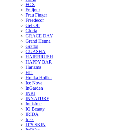
FOX
Fraijour
Frau Finger
Freedecor
Gel Off
Gloria
GRACE DAY
Grand Henna
Grattol
GUASHA
HAIRBRUSH
HAPPY BAR
Harizma
HIT
Holika Holika
Ice Nova
InGarden
INKI
INNATURE
Innisfree
IQ Beauty
IRIDA
Irisk
IT'S SKIN
ItalWax