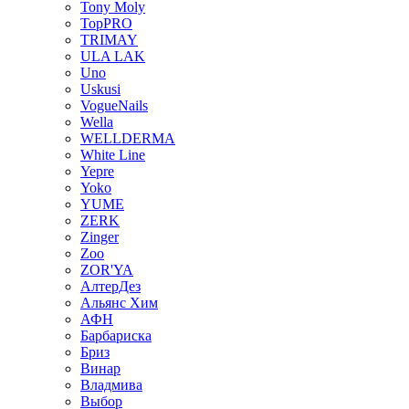
Tony Moly
TopPRO
TRIMAY
ULA LAK
Uno
Uskusi
VogueNails
Wella
WELLDERMA
White Line
Yepre
Yoko
YUME
ZERK
Zinger
Zoo
ZOR'YA
АлтерДез
Альянс Хим
АФН
Барбариска
Бриз
Винар
Владмива
Выбор