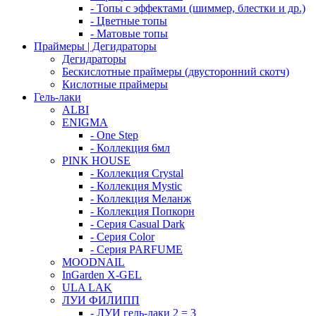
- Топы с эффектами (шиммер, блестки и др.)
- Цветные топы
- Матовые топы
Праймеры | Дегидраторы
Дегидраторы
Бескислотные праймеры (двусторонний скотч)
Кислотные праймеры
Гель-лаки
ALBI
ENIGMA
- One Step
- Коллекция 6мл
PINK HOUSE
- Коллекция Crystal
- Коллекция Mystic
- Коллекция Меланж
- Коллекция Попкорн
- Серия Casual Dark
- Серия Color
- Серия PARFUME
MOODNAIL
InGarden X-GEL
ULA LAK
ЛУИ ФИЛИПП
- ЛУИ гель-лаки 2 = 3