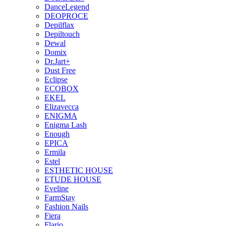
DanceLegend
DEOPROCE
Depilflax
Depiltouch
Dewal
Domix
Dr.Jart+
Dust Free
Eclipse
ECOBOX
EKEL
Elizavecca
ENIGMA
Enigma Lash
Enough
EPICA
Ermila
Estel
ESTHETIC HOUSE
ETUDE HOUSE
Eveline
FarmStay
Fashion Nails
Fiera
Flario