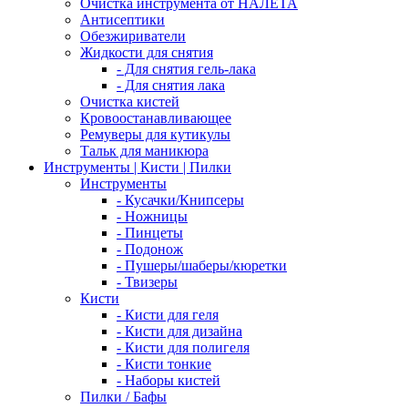
Очистка инструмента от НАЛЕТА
Антисептики
Обезжириватели
Жидкости для снятия
- Для снятия гель-лака
- Для снятия лака
Очистка кистей
Кровоостанавливающее
Ремуверы для кутикулы
Тальк для маникюра
Инструменты | Кисти | Пилки
Инструменты
- Кусачки/Книпсеры
- Ножницы
- Пинцеты
- Подонож
- Пушеры/шаберы/кюретки
- Твизеры
Кисти
- Кисти для геля
- Кисти для дизайна
- Кисти для полигеля
- Кисти тонкие
- Наборы кистей
Пилки / Бафы