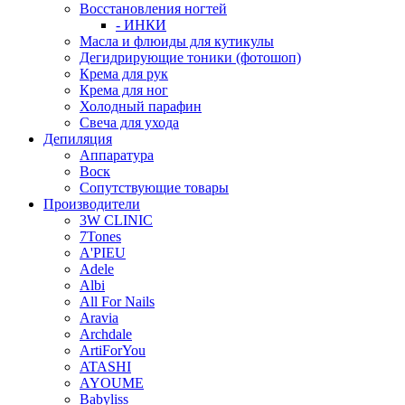
Восстановления ногтей
- ИНКИ
Масла и флюиды для кутикулы
Дегидрирующие тоники (фотошоп)
Крема для рук
Крема для ног
Холодный парафин
Свеча для ухода
Депиляция
Аппаратура
Воск
Сопутствующие товары
Производители
3W CLINIC
7Tones
A'PIEU
Adele
Albi
All For Nails
Aravia
Archdale
ArtiForYou
ATASHI
AYOUME
Babyliss