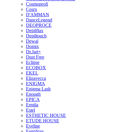
Cosmoprofi
Cosrx
D'AMMAN
DanceLegend
DEOPROCE
Depilflax
Depiltouch
Dewal
Domix
Dr.Jart+
Dust Free
Eclipse
ECOBOX
EKEL
Elizavecca
ENIGMA
Enigma Lash
Enough
EPICA
Ermila
Estel
ESTHETIC HOUSE
ETUDE HOUSE
Eveline
FarmStay