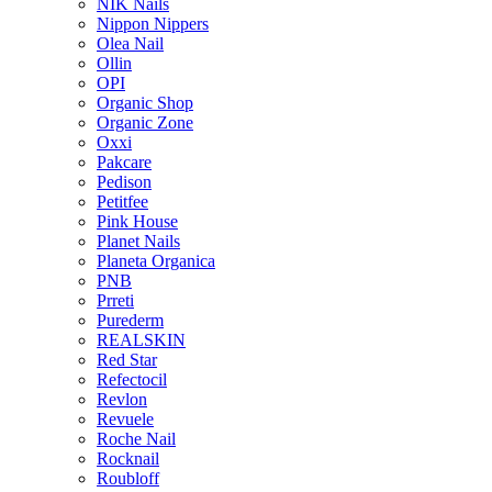
NIK Nails
Nippon Nippers
Olea Nail
Ollin
OPI
Organic Shop
Organic Zone
Oxxi
Pakcare
Pedison
Petitfee
Pink House
Planet Nails
Planeta Organica
PNB
Prreti
Purederm
REALSKIN
Red Star
Refectocil
Revlon
Revuele
Roche Nail
Rocknail
Roubloff