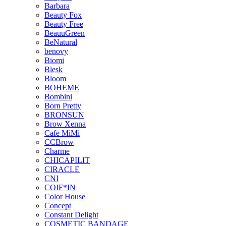
Barbara
Beauty Fox
Beauty Free
BeauuGreen
BeNatural
benovy
Biomi
Blesk
Bloom
BOHEME
Bombini
Born Pretty
BRONSUN
Brow Xenna
Cafe MiMi
CCBrow
Charme
CHICAPILIT
CIRACLE
CNI
COIF*IN
Color House
Concept
Constant Delight
COSMETIC BANDAGE