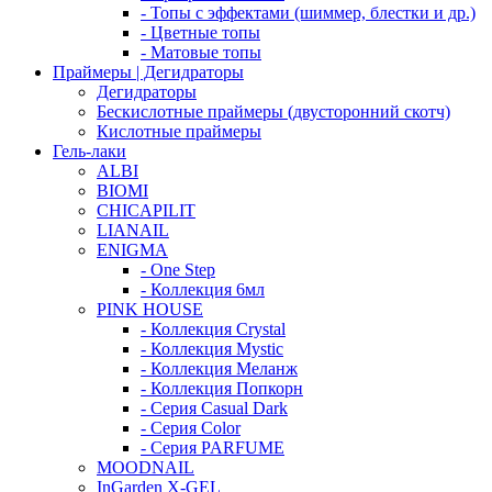
- Топы с эффектами (шиммер, блестки и др.)
- Цветные топы
- Матовые топы
Праймеры | Дегидраторы
Дегидраторы
Бескислотные праймеры (двусторонний скотч)
Кислотные праймеры
Гель-лаки
ALBI
BIOMI
CHICAPILIT
LIANAIL
ENIGMA
- One Step
- Коллекция 6мл
PINK HOUSE
- Коллекция Crystal
- Коллекция Mystic
- Коллекция Меланж
- Коллекция Попкорн
- Серия Casual Dark
- Серия Color
- Серия PARFUME
MOODNAIL
InGarden X-GEL