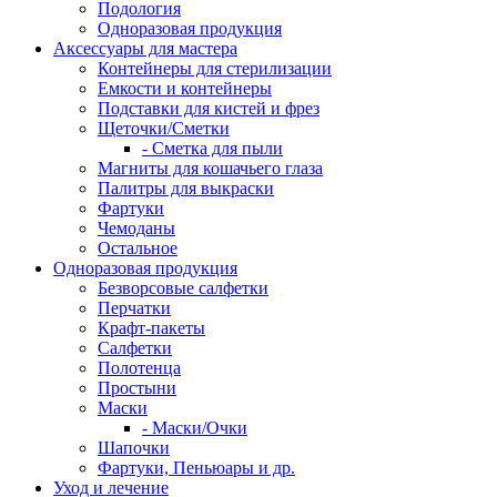
Подология
Одноразовая продукция
Аксессуары для мастера
Контейнеры для стерилизации
Емкости и контейнеры
Подставки для кистей и фрез
Щеточки/Сметки
- Сметка для пыли
Магниты для кошачьего глаза
Палитры для выкраски
Фартуки
Чемоданы
Остальное
Одноразовая продукция
Безворсовые салфетки
Перчатки
Крафт-пакеты
Салфетки
Полотенца
Простыни
Маски
- Маски/Очки
Шапочки
Фартуки, Пеньюары и др.
Уход и лечение