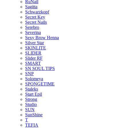
RuNail
Sagitta
Schwarzkopf
Secret Key
Secret Nails
Serebro
Severina
Sexy Brow Henna
Silver Star
SKINLITE
SLIDER
Slider RF
SMART
SN SOUL TIPS
SNP
Solomeya
SPONGETIME
Staleks
Start Epil
Strong
Studio
SUN
SunShine
T
TEFIA