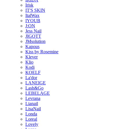
Irisk
IT'S SKIN
ItalWax
IYOUB
J:ON
Jess Nail
JIGOTT
JMsolution
Kapous
Kiss by Rosemine
Klever
Klio
Kodi
KOELF
La'dor
LANEIGE
Lash&Go
LEBELAGE
Levrana
Lianail
LisaNail
Londa
Loreal
Lovely