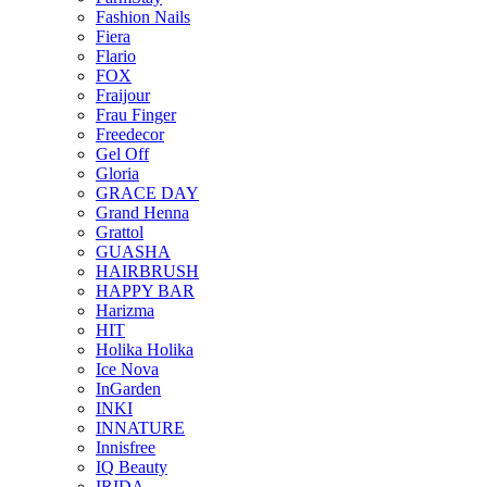
Fashion Nails
Fiera
Flario
FOX
Fraijour
Frau Finger
Freedecor
Gel Off
Gloria
GRACE DAY
Grand Henna
Grattol
GUASHA
HAIRBRUSH
HAPPY BAR
Harizma
HIT
Holika Holika
Ice Nova
InGarden
INKI
INNATURE
Innisfree
IQ Beauty
IRIDA