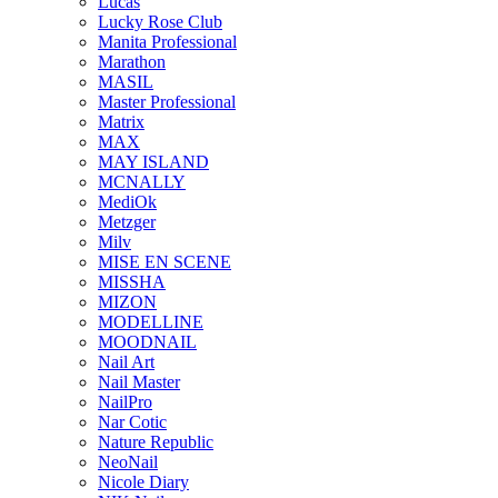
Lucas
Lucky Rose Club
Manita Professional
Marathon
MASIL
Master Professional
Matrix
MAX
MAY ISLAND
MCNALLY
MediOk
Metzger
Milv
MISE EN SCENE
MISSHA
MIZON
MODELLINE
MOODNAIL
Nail Art
Nail Master
NailPro
Nar Cotic
Nature Republic
NeoNail
Nicole Diary