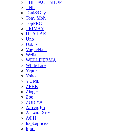
THE FACE SHOP
TNL
Toni&Guy
Tony Moly
TopPRO
TRIMAY
ULA LAK
Uno
Uskusi
VogueNails
Wella
WELLDERMA
White Line
Yepre
Yoko
YUME
ZERK
Zinger
Zoo
ZOR'YA
АлтерДез
Альянс Хим
АФН
Барбариска
Бриз