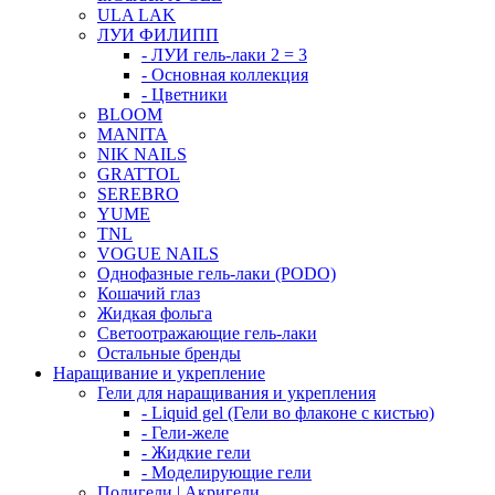
ULA LAK
ЛУИ ФИЛИПП
- ЛУИ гель-лаки 2 = 3
- Основная коллекция
- Цветники
BLOOM
MANITA
NIK NAILS
GRATTOL
SEREBRO
YUME
TNL
VOGUE NAILS
Однофазные гель-лаки (PODO)
Кошачий глаз
Жидкая фольга
Светоотражающие гель-лаки
Остальные бренды
Наращивание и укрепление
Гели для наращивания и укрепления
- Liquid gel (Гели во флаконе с кистью)
- Гели-желе
- Жидкие гели
- Моделирующие гели
Полигели | Акригели