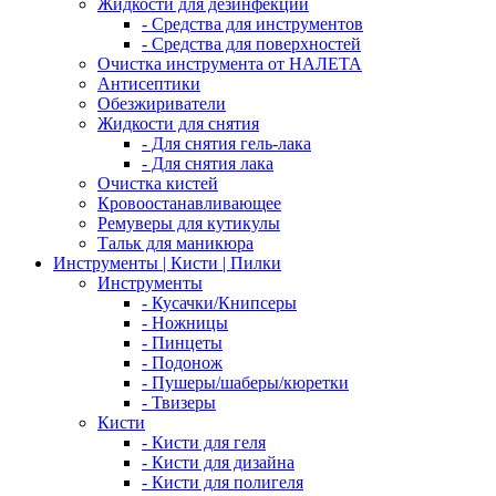
Жидкости для дезинфекции
- Средства для инструментов
- Средства для поверхностей
Очистка инструмента от НАЛЕТА
Антисептики
Обезжириватели
Жидкости для снятия
- Для снятия гель-лака
- Для снятия лака
Очистка кистей
Кровоостанавливающее
Ремуверы для кутикулы
Тальк для маникюра
Инструменты | Кисти | Пилки
Инструменты
- Кусачки/Книпсеры
- Ножницы
- Пинцеты
- Подонож
- Пушеры/шаберы/кюретки
- Твизеры
Кисти
- Кисти для геля
- Кисти для дизайна
- Кисти для полигеля