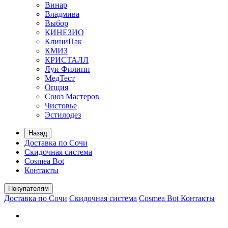
Винар
Владмива
Выбор
КИНЕЗИО
КлиниПак
КМИЗ
КРИСТАЛЛ
Луи Филипп
МедТест
Опция
Союз Мастеров
Чистовье
Эстилодез
Назад
Доставка по Сочи
Скидочная система
Cosmea Bot
Контакты
Покупателям
Доставка по Сочи
Скидочная система
Cosmea Bot
Контакты