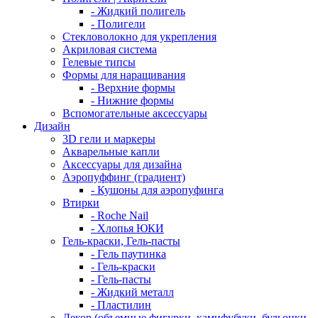
- Жидкий полигель
- Полигели
Стекловолокно для укрепления
Акриловая система
Гелевые типсы
Формы для наращивания
- Верхние формы
- Нижние формы
Вспомогательные аксессуары
Дизайн
3D гели и маркеры
Акварельные капли
Аксессуары для дизайна
Аэропуффинг (градиент)
- Кушоны для аэропуфинга
Втирки
- Roche Nail
- Хлопья ЮКИ
Гель-краски, Гель-пасты
- Гель паутинка
- Гель-краски
- Гель-пасты
- Жидкий металл
- Пластилин
Декор (объемные фигурки, камифубуки, бульонки