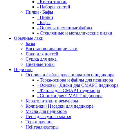
- Кисти тонкие
- Наборы кистей
Пилки / Бафы
- Пилки
- Бафы
- Основы и сменные файлы
- Стеклянные и металлические пилки
Обычные лаки
Базы
Восстанавливающие лаки
Лаки для ногтей
Сушка для лака
Цветные топы
Педикюр
Основы и файлы для аппаратного педикюра
- Терка-основа и файлы для педикюра
- Основы - Диски для СМАРТ педикюра
- Файлы для СМАРТ педикюра
- Спонжи для СМАРТ педикюра
Кератолитики и ремуверы
Колпачки | Насадки для педикюра
Масла для педикюра
Пена для сухого мытья
Терки для ног
Нейтрализаторы