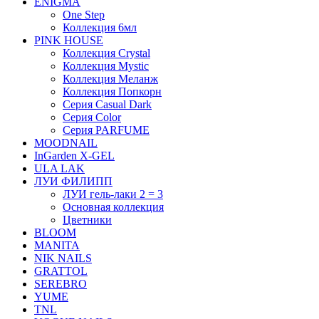
ENIGMA
One Step
Коллекция 6мл
PINK HOUSE
Коллекция Crystal
Коллекция Mystic
Коллекция Меланж
Коллекция Попкорн
Серия Casual Dark
Серия Color
Серия PARFUME
MOODNAIL
InGarden X-GEL
ULA LAK
ЛУИ ФИЛИПП
ЛУИ гель-лаки 2 = 3
Основная коллекция
Цветники
BLOOM
MANITA
NIK NAILS
GRATTOL
SEREBRO
YUME
TNL