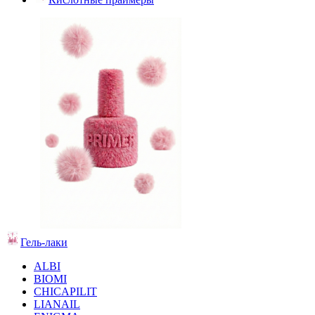
Гель-лаки
ALBI
BIOMI
CHICAPILIT
LIANAIL