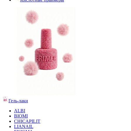
Гель-лаки
ALBI
BIOMI
CHICAPILIT
LIANAIL