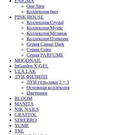
ENIGMA
One Step
Коллекция 6мл
PINK HOUSE
Коллекция Crystal
Коллекция Mystic
Коллекция Меланж
Коллекция Попкорн
Серия Casual Dark
Серия Color
Серия PARFUME
MOODNAIL
InGarden X-GEL
ULA LAK
ЛУИ ФИЛИПП
ЛУИ гель-лаки 2 = 3
Основная коллекция
Цветники
BLOOM
MANITA
NIK NAILS
GRATTOL
SEREBRO
YUME
TNL