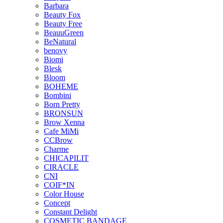
Barbara
Beauty Fox
Beauty Free
BeauuGreen
BeNatural
benovy
Biomi
Blesk
Bloom
BOHEME
Bombini
Born Pretty
BRONSUN
Brow Xenna
Cafe MiMi
CCBrow
Charme
CHICAPILIT
CIRACLE
CNI
COIF*IN
Color House
Concept
Constant Delight
COSMETIC BANDAGE