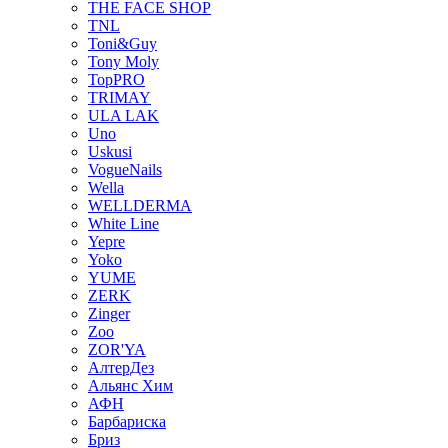
THE FACE SHOP
TNL
Toni&Guy
Tony Moly
TopPRO
TRIMAY
ULA LAK
Uno
Uskusi
VogueNails
Wella
WELLDERMA
White Line
Yepre
Yoko
YUME
ZERK
Zinger
Zoo
ZOR'YA
АлтерДез
Альянс Хим
АФН
Барбариска
Бриз