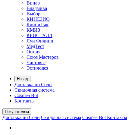
Винар
Владмива
Выбор
КИНЕЗИО
КлиниПак
КМИЗ
КРИСТАЛЛ
Луи Филипп
МедТест
Опция
Союз Мастеров
Чистовье
Эстилодез
Назад
Доставка по Сочи
Скидочная система
Cosmea Bot
Контакты
Покупателям
Доставка по Сочи
Скидочная система
Cosmea Bot
Контакты