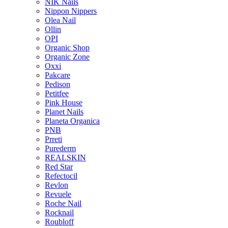
NIK Nails
Nippon Nippers
Olea Nail
Ollin
OPI
Organic Shop
Organic Zone
Oxxi
Pakcare
Pedison
Petitfee
Pink House
Planet Nails
Planeta Organica
PNB
Prreti
Purederm
REALSKIN
Red Star
Refectocil
Revlon
Revuele
Roche Nail
Rocknail
Roubloff