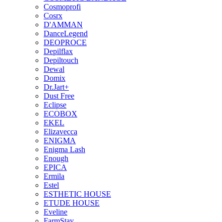
Cosmoprofi
Cosrx
D'AMMAN
DanceLegend
DEOPROCE
Depilflax
Depiltouch
Dewal
Domix
Dr.Jart+
Dust Free
Eclipse
ECOBOX
EKEL
Elizavecca
ENIGMA
Enigma Lash
Enough
EPICA
Ermila
Estel
ESTHETIC HOUSE
ETUDE HOUSE
Eveline
FarmStay