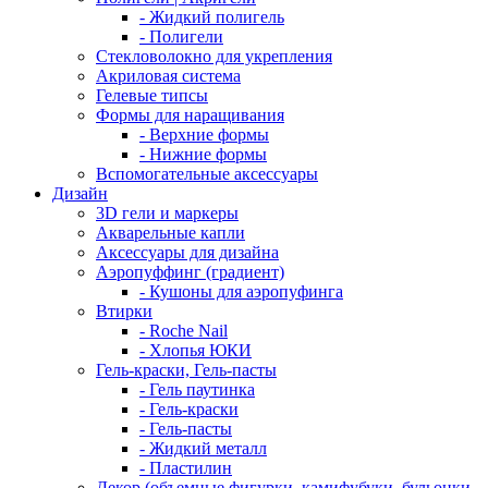
- Жидкий полигель
- Полигели
Стекловолокно для укрепления
Акриловая система
Гелевые типсы
Формы для наращивания
- Верхние формы
- Нижние формы
Вспомогательные аксессуары
Дизайн
3D гели и маркеры
Акварельные капли
Аксессуары для дизайна
Аэропуффинг (градиент)
- Кушоны для аэропуфинга
Втирки
- Roche Nail
- Хлопья ЮКИ
Гель-краски, Гель-пасты
- Гель паутинка
- Гель-краски
- Гель-пасты
- Жидкий металл
- Пластилин
Декор (объемные фигурки, камифубуки, бульонки