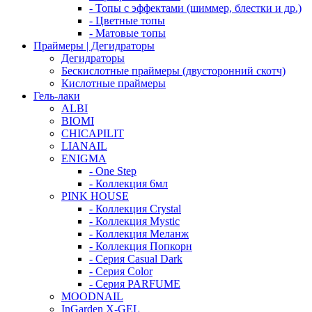
- Топы с эффектами (шиммер, блестки и др.)
- Цветные топы
- Матовые топы
Праймеры | Дегидраторы
Дегидраторы
Бескислотные праймеры (двусторонний скотч)
Кислотные праймеры
Гель-лаки
ALBI
BIOMI
CHICAPILIT
LIANAIL
ENIGMA
- One Step
- Коллекция 6мл
PINK HOUSE
- Коллекция Crystal
- Коллекция Mystic
- Коллекция Меланж
- Коллекция Попкорн
- Серия Casual Dark
- Серия Color
- Серия PARFUME
MOODNAIL
InGarden X-GEL