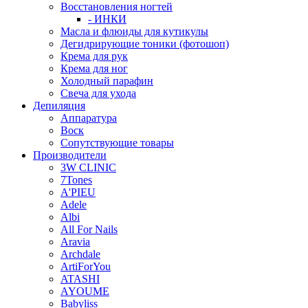
Восстановления ногтей
- ИНКИ
Масла и флюиды для кутикулы
Дегидрирующие тоники (фотошоп)
Крема для рук
Крема для ног
Холодный парафин
Свеча для ухода
Депиляция
Аппаратура
Воск
Сопутствующие товары
Производители
3W CLINIC
7Tones
A'PIEU
Adele
Albi
All For Nails
Aravia
Archdale
ArtiForYou
ATASHI
AYOUME
Babyliss