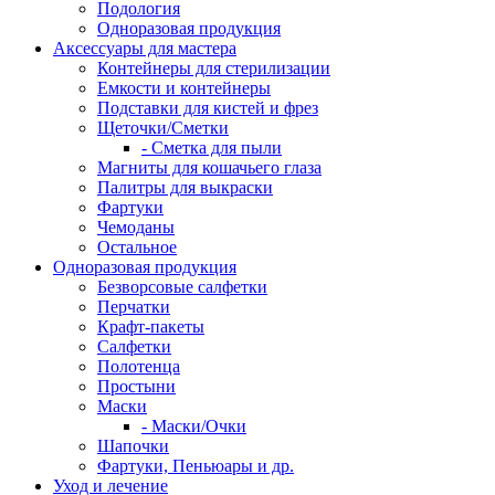
Подология
Одноразовая продукция
Аксессуары для мастера
Контейнеры для стерилизации
Емкости и контейнеры
Подставки для кистей и фрез
Щеточки/Сметки
- Сметка для пыли
Магниты для кошачьего глаза
Палитры для выкраски
Фартуки
Чемоданы
Остальное
Одноразовая продукция
Безворсовые салфетки
Перчатки
Крафт-пакеты
Салфетки
Полотенца
Простыни
Маски
- Маски/Очки
Шапочки
Фартуки, Пеньюары и др.
Уход и лечение