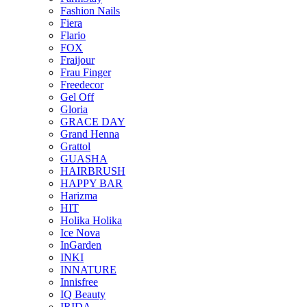
Fashion Nails
Fiera
Flario
FOX
Fraijour
Frau Finger
Freedecor
Gel Off
Gloria
GRACE DAY
Grand Henna
Grattol
GUASHA
HAIRBRUSH
HAPPY BAR
Harizma
HIT
Holika Holika
Ice Nova
InGarden
INKI
INNATURE
Innisfree
IQ Beauty
IRIDA