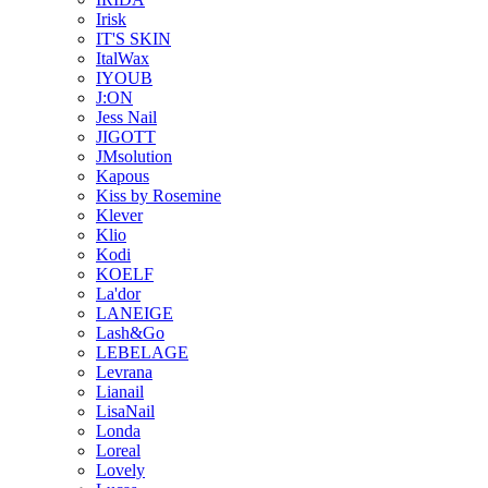
Irisk
IT'S SKIN
ItalWax
IYOUB
J:ON
Jess Nail
JIGOTT
JMsolution
Kapous
Kiss by Rosemine
Klever
Klio
Kodi
KOELF
La'dor
LANEIGE
Lash&Go
LEBELAGE
Levrana
Lianail
LisaNail
Londa
Loreal
Lovely