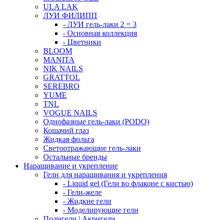
ULA LAK
ЛУИ ФИЛИПП
- ЛУИ гель-лаки 2 = 3
- Основная коллекция
- Цветники
BLOOM
MANITA
NIK NAILS
GRATTOL
SEREBRO
YUME
TNL
VOGUE NAILS
Однофазные гель-лаки (PODO)
Кошачий глаз
Жидкая фольга
Светоотражающие гель-лаки
Остальные бренды
Наращивание и укрепление
Гели для наращивания и укрепления
- Liquid gel (Гели во флаконе с кистью)
- Гели-желе
- Жидкие гели
- Моделирующие гели
Полигели | Акригели