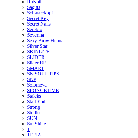
RuNail
Sagitta
Schwarzkopf
Secret Key
Secret Nails
Serebro
Severina
Sexy Brow Henna
Silver Star
SKINLITE
SLIDER
Slider RF
SMART
SN SOUL TIPS
SNP
Solomeya
SPONGETIME
Staleks
Start Epil
Strong
Studio
SUN
SunShine
T
TEFIA