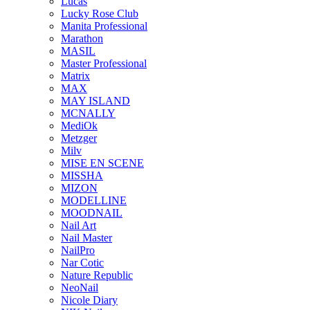
Lucas
Lucky Rose Club
Manita Professional
Marathon
MASIL
Master Professional
Matrix
MAX
MAY ISLAND
MCNALLY
MediOk
Metzger
Milv
MISE EN SCENE
MISSHA
MIZON
MODELLINE
MOODNAIL
Nail Art
Nail Master
NailPro
Nar Cotic
Nature Republic
NeoNail
Nicole Diary