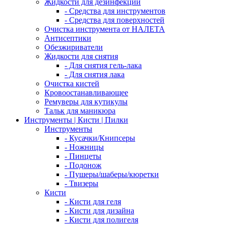
Жидкости для дезинфекции
- Средства для инструментов
- Средства для поверхностей
Очистка инструмента от НАЛЕТА
Антисептики
Обезжириватели
Жидкости для снятия
- Для снятия гель-лака
- Для снятия лака
Очистка кистей
Кровоостанавливающее
Ремуверы для кутикулы
Тальк для маникюра
Инструменты | Кисти | Пилки
Инструменты
- Кусачки/Книпсеры
- Ножницы
- Пинцеты
- Подонож
- Пушеры/шаберы/кюретки
- Твизеры
Кисти
- Кисти для геля
- Кисти для дизайна
- Кисти для полигеля