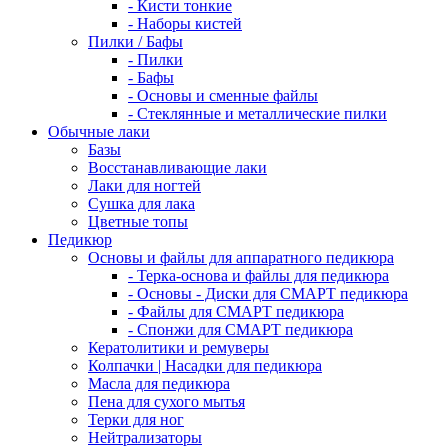
- Кисти тонкие
- Наборы кистей
Пилки / Бафы
- Пилки
- Бафы
- Основы и сменные файлы
- Стеклянные и металлические пилки
Обычные лаки
Базы
Восстанавливающие лаки
Лаки для ногтей
Сушка для лака
Цветные топы
Педикюр
Основы и файлы для аппаратного педикюра
- Терка-основа и файлы для педикюра
- Основы - Диски для СМАРТ педикюра
- Файлы для СМАРТ педикюра
- Спонжи для СМАРТ педикюра
Кератолитики и ремуверы
Колпачки | Насадки для педикюра
Масла для педикюра
Пена для сухого мытья
Терки для ног
Нейтрализаторы