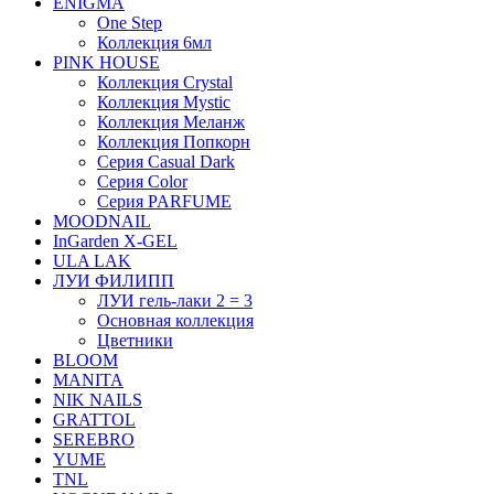
ENIGMA
One Step
Коллекция 6мл
PINK HOUSE
Коллекция Crystal
Коллекция Mystic
Коллекция Меланж
Коллекция Попкорн
Серия Casual Dark
Серия Color
Серия PARFUME
MOODNAIL
InGarden X-GEL
ULA LAK
ЛУИ ФИЛИПП
ЛУИ гель-лаки 2 = 3
Основная коллекция
Цветники
BLOOM
MANITA
NIK NAILS
GRATTOL
SEREBRO
YUME
TNL