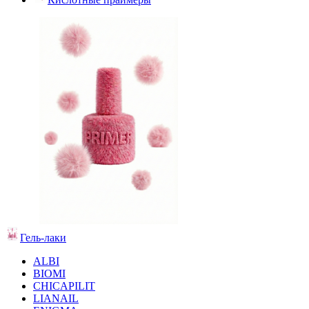
Гель-лаки
ALBI
BIOMI
CHICAPILIT
LIANAIL