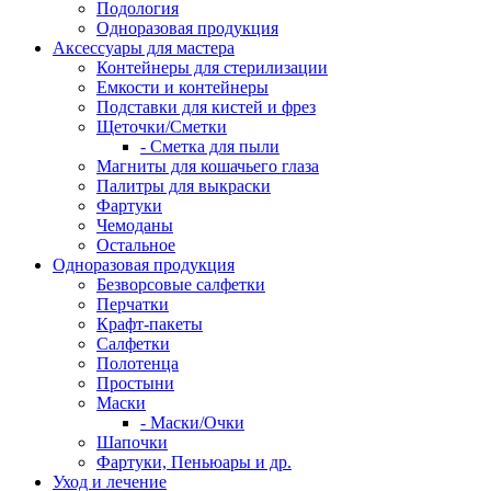
Подология
Одноразовая продукция
Аксессуары для мастера
Контейнеры для стерилизации
Емкости и контейнеры
Подставки для кистей и фрез
Щеточки/Сметки
- Сметка для пыли
Магниты для кошачьего глаза
Палитры для выкраски
Фартуки
Чемоданы
Остальное
Одноразовая продукция
Безворсовые салфетки
Перчатки
Крафт-пакеты
Салфетки
Полотенца
Простыни
Маски
- Маски/Очки
Шапочки
Фартуки, Пеньюары и др.
Уход и лечение