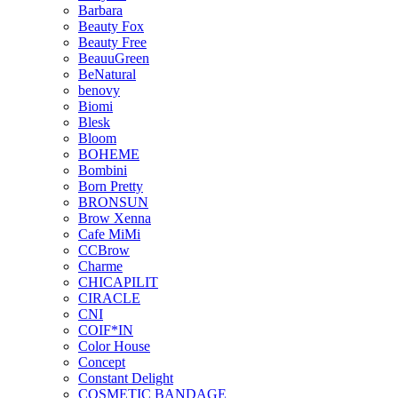
Barbara
Beauty Fox
Beauty Free
BeauuGreen
BeNatural
benovy
Biomi
Blesk
Bloom
BOHEME
Bombini
Born Pretty
BRONSUN
Brow Xenna
Cafe MiMi
CCBrow
Charme
CHICAPILIT
CIRACLE
CNI
COIF*IN
Color House
Concept
Constant Delight
COSMETIC BANDAGE