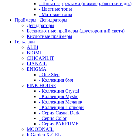
- Топы с эффектами (шиммер, блестки и др.)
- Цветные топы
- Матовые топы
Праймеры | Дегидраторы
Дегидраторы
Бескислотные праймеры (двусторонний скотч)
Кислотные праймеры
Гель-лаки
ALBI
BIOMI
CHICAPILIT
LIANAIL
ENIGMA
- One Step
- Коллекция 6мл
PINK HOUSE
- Коллекция Crystal
- Коллекция Mystic
- Коллекция Меланж
- Коллекция Попкорн
- Серия Casual Dark
- Серия Color
- Серия PARFUME
MOODNAIL
InGarden X-GEL