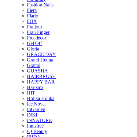
Fashion Nails
Fiera
Flario
FOX
Fraijour
Frau Finger
Freedecor
Gel Off
Gloria
GRACE DAY
Grand Henna
Grattol
GUASHA
HAIRBRUSH
HAPPY BAR
Harizma
HIT
Holika Holika
Ice Nova
InGarden
INKI
INNATURE
Innisfree
IQ Beauty
IRIDA