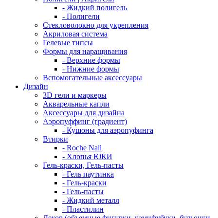
- Жидкий полигель
- Полигели
Стекловолокно для укрепления
Акриловая система
Гелевые типсы
Формы для наращивания
- Верхние формы
- Нижние формы
Вспомогательные аксессуары
Дизайн
3D гели и маркеры
Акварельные капли
Аксессуары для дизайна
Аэропуффинг (градиент)
- Кушоны для аэропуфинга
Втирки
- Roche Nail
- Хлопья ЮКИ
Гель-краски, Гель-пасты
- Гель паутинка
- Гель-краски
- Гель-пасты
- Жидкий металл
- Пластилин
Декор (объемные фигурки, камифубуки, бульонки