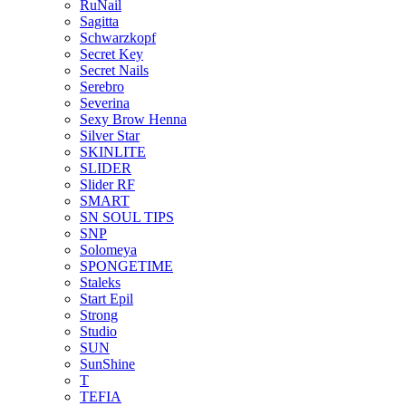
RuNail
Sagitta
Schwarzkopf
Secret Key
Secret Nails
Serebro
Severina
Sexy Brow Henna
Silver Star
SKINLITE
SLIDER
Slider RF
SMART
SN SOUL TIPS
SNP
Solomeya
SPONGETIME
Staleks
Start Epil
Strong
Studio
SUN
SunShine
T
TEFIA