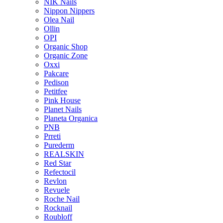
NIK Nails
Nippon Nippers
Olea Nail
Ollin
OPI
Organic Shop
Organic Zone
Oxxi
Pakcare
Pedison
Petitfee
Pink House
Planet Nails
Planeta Organica
PNB
Prreti
Purederm
REALSKIN
Red Star
Refectocil
Revlon
Revuele
Roche Nail
Rocknail
Roubloff