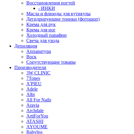
Восстановления ногтей
- ИНКИ
Масла и флюиды для кутикулы
Дегидрирующие тоники (фотошоп)
Крема для рук
Крема для ног
Холодный парафин
Свеча для ухода
Депиляция
Аппаратура
Воск
Сопутствующие товары
Производители
3W CLINIC
7Tones
A'PIEU
Adele
Albi
All For Nails
Aravia
Archdale
ArtiForYou
ATASHI
AYOUME
Babyliss