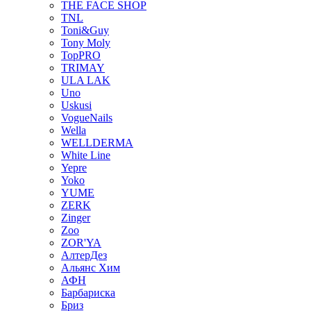
THE FACE SHOP
TNL
Toni&Guy
Tony Moly
TopPRO
TRIMAY
ULA LAK
Uno
Uskusi
VogueNails
Wella
WELLDERMA
White Line
Yepre
Yoko
YUME
ZERK
Zinger
Zoo
ZOR'YA
АлтерДез
Альянс Хим
АФН
Барбариска
Бриз