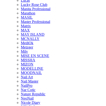
Lucas
Lucky Rose Club
Manita Professional
Marathon
MASIL
Master Professional
Matrix
MAX
MAY ISLAND
MCNALLY
MediOk
Metzger
Milv
MISE EN SCENE
MISSHA
MIZON
MODELLINE
MOODNAIL
Nail Art
Nail Master
NailPro
Nar Cotic
Nature Republic
NeoNail
Nicole Diary