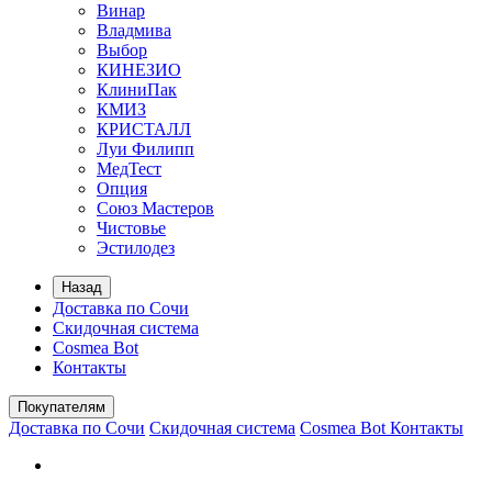
Винар
Владмива
Выбор
КИНЕЗИО
КлиниПак
КМИЗ
КРИСТАЛЛ
Луи Филипп
МедТест
Опция
Союз Мастеров
Чистовье
Эстилодез
Назад
Доставка по Сочи
Скидочная система
Cosmea Bot
Контакты
Покупателям
Доставка по Сочи
Скидочная система
Cosmea Bot
Контакты