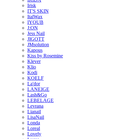
Irisk
IT'S SKIN
ItalWax
IYOUB
J:ON
Jess Nail
JIGOTT
JMsolution
Kapous
Kiss by Rosemine
Klever
Klio
Kodi
KOELF
La'dor
LANEIGE
Lash&Go
LEBELAGE
Levrana
Lianail
LisaNail
Londa
Loreal
Lovely