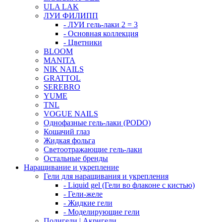
ULA LAK
ЛУИ ФИЛИПП
- ЛУИ гель-лаки 2 = 3
- Основная коллекция
- Цветники
BLOOM
MANITA
NIK NAILS
GRATTOL
SEREBRO
YUME
TNL
VOGUE NAILS
Однофазные гель-лаки (PODO)
Кошачий глаз
Жидкая фольга
Светоотражающие гель-лаки
Остальные бренды
Наращивание и укрепление
Гели для наращивания и укрепления
- Liquid gel (Гели во флаконе с кистью)
- Гели-желе
- Жидкие гели
- Моделирующие гели
Полигели | Акригели