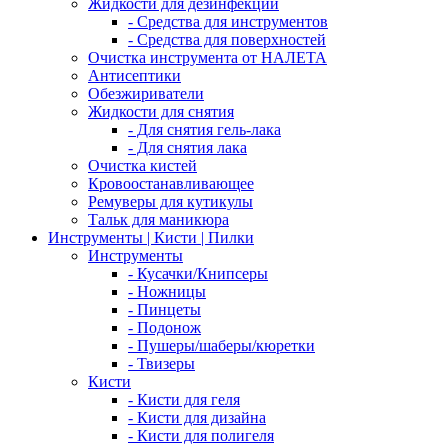
Жидкости для дезинфекции
- Средства для инструментов
- Средства для поверхностей
Очистка инструмента от НАЛЕТА
Антисептики
Обезжириватели
Жидкости для снятия
- Для снятия гель-лака
- Для снятия лака
Очистка кистей
Кровоостанавливающее
Ремуверы для кутикулы
Тальк для маникюра
Инструменты | Кисти | Пилки
Инструменты
- Кусачки/Книпсеры
- Ножницы
- Пинцеты
- Подонож
- Пушеры/шаберы/кюретки
- Твизеры
Кисти
- Кисти для геля
- Кисти для дизайна
- Кисти для полигеля