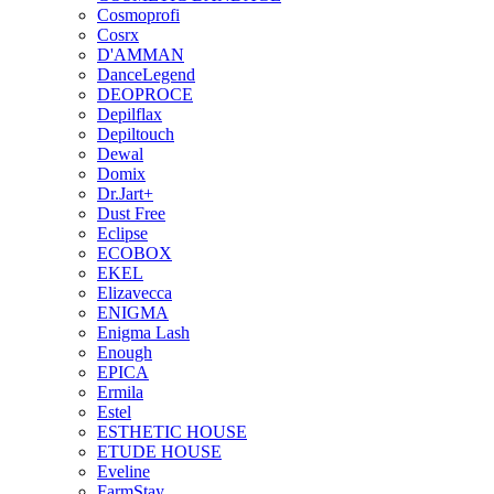
Cosmoprofi
Cosrx
D'AMMAN
DanceLegend
DEOPROCE
Depilflax
Depiltouch
Dewal
Domix
Dr.Jart+
Dust Free
Eclipse
ECOBOX
EKEL
Elizavecca
ENIGMA
Enigma Lash
Enough
EPICA
Ermila
Estel
ESTHETIC HOUSE
ETUDE HOUSE
Eveline
FarmStay