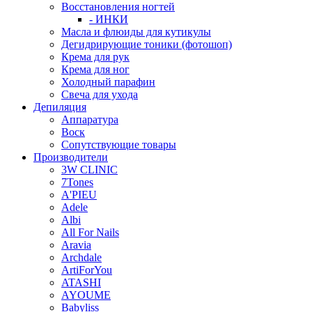
Восстановления ногтей
- ИНКИ
Масла и флюиды для кутикулы
Дегидрирующие тоники (фотошоп)
Крема для рук
Крема для ног
Холодный парафин
Свеча для ухода
Депиляция
Аппаратура
Воск
Сопутствующие товары
Производители
3W CLINIC
7Tones
A'PIEU
Adele
Albi
All For Nails
Aravia
Archdale
ArtiForYou
ATASHI
AYOUME
Babyliss