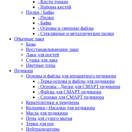
- Кисти тонкие
- Наборы кистей
Пилки / Бафы
- Пилки
- Бафы
- Основы и сменные файлы
- Стеклянные и металлические пилки
Обычные лаки
Базы
Восстанавливающие лаки
Лаки для ногтей
Сушка для лака
Цветные топы
Педикюр
Основы и файлы для аппаратного педикюра
- Терка-основа и файлы для педикюра
- Основы - Диски для СМАРТ педикюра
- Файлы для СМАРТ педикюра
- Спонжи для СМАРТ педикюра
Кератолитики и ремуверы
Колпачки | Насадки для педикюра
Масла для педикюра
Пена для сухого мытья
Терки для ног
Нейтрализаторы