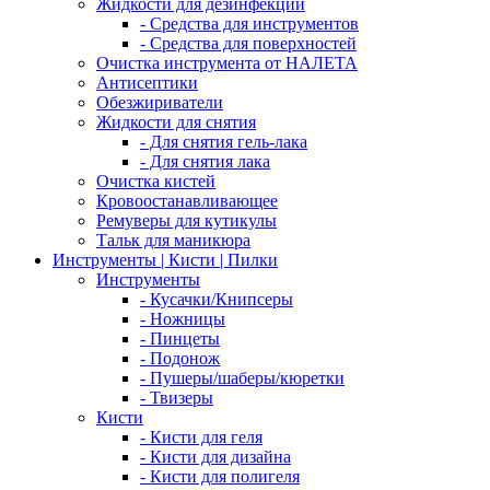
Жидкости для дезинфекции
- Средства для инструментов
- Средства для поверхностей
Очистка инструмента от НАЛЕТА
Антисептики
Обезжириватели
Жидкости для снятия
- Для снятия гель-лака
- Для снятия лака
Очистка кистей
Кровоостанавливающее
Ремуверы для кутикулы
Тальк для маникюра
Инструменты | Кисти | Пилки
Инструменты
- Кусачки/Книпсеры
- Ножницы
- Пинцеты
- Подонож
- Пушеры/шаберы/кюретки
- Твизеры
Кисти
- Кисти для геля
- Кисти для дизайна
- Кисти для полигеля