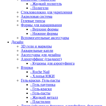
- Жидкий полигель
- Полигели
Стекловолокно для укрепления
Акриловая система
Гелевые типсы
Формы для наращивания
- Верхние формы
- Нижние формы
Вспомогательные аксессуары
Дизайн
3D гели и маркеры
Акварельные капли
Аксессуары для дизайна
Аэропуффинг (градиент)
- Кушоны для аэропуфинга
Втирки
- Roche Nail
- Хлопья ЮКИ
Гель-краски, Гель-пасты
- Гель паутинка
- Гель-краски
- Гель-пасты
- Жидкий металл
- Пластилин
Декор (объемные фигурки, камифубуки, бульонки