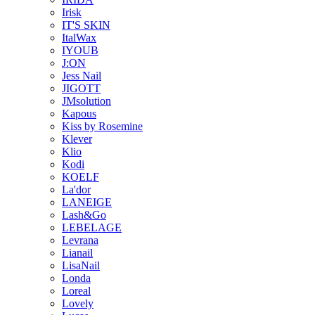
Irisk
IT'S SKIN
ItalWax
IYOUB
J:ON
Jess Nail
JIGOTT
JMsolution
Kapous
Kiss by Rosemine
Klever
Klio
Kodi
KOELF
La'dor
LANEIGE
Lash&Go
LEBELAGE
Levrana
Lianail
LisaNail
Londa
Loreal
Lovely