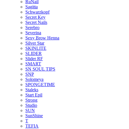
RuNail
Sagitta
Schwarzkopf
Secret Key
Secret Nails
Serebro
Severina
Sexy Brow Henna
Silver Star
SKINLITE
SLIDER
Slider RF
SMART
SN SOUL TIPS
SNP
Solomeya
SPONGETIME
Staleks
Start Epil
Strong
Studio
SUN
SunShine
T
TEFIA