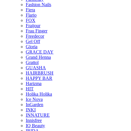
Fashion Nails
Fiera
Flario
FOX
Fraijour
Frau Finger
Freedecor
Gel Off
Gloria
GRACE DAY
Grand Henna
Grattol
GUASHA
HAIRBRUSH
HAPPY BAR
Harizma
HIT
Holika Holika
Ice Nova
InGarden
INKI
INNATURE
Innisfree
IQ Beauty
IRIDA