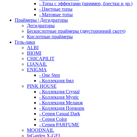
- Топы с эффектами (шиммер, блестки и др.)
- Цветные топы
- Матовые топы
Праймеры | Дегидраторы
Дегидраторы
Бескислотные праймеры (двусторонний скотч)
Кислотные праймеры
Гель-лаки
ALBI
BIOMI
CHICAPILIT
LIANAIL
ENIGMA
- One Step
- Коллекция 6мл
PINK HOUSE
- Коллекция Crystal
- Коллекция Mystic
- Коллекция Меланж
- Коллекция Попкорн
- Серия Casual Dark
- Серия Color
- Серия PARFUME
MOODNAIL
InGarden X-GEL