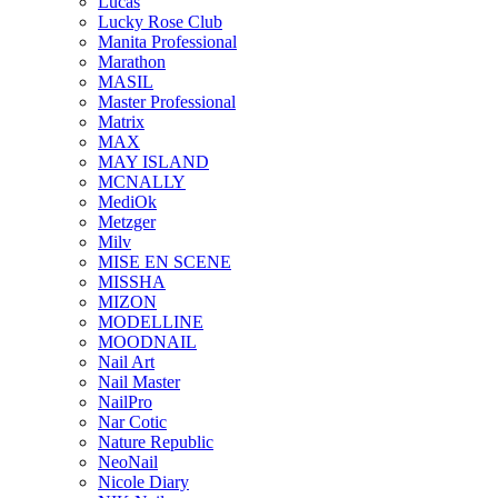
Lucas
Lucky Rose Club
Manita Professional
Marathon
MASIL
Master Professional
Matrix
MAX
MAY ISLAND
MCNALLY
MediOk
Metzger
Milv
MISE EN SCENE
MISSHA
MIZON
MODELLINE
MOODNAIL
Nail Art
Nail Master
NailPro
Nar Cotic
Nature Republic
NeoNail
Nicole Diary