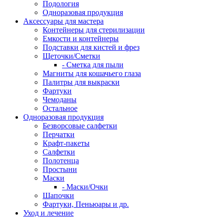
Подология
Одноразовая продукция
Аксессуары для мастера
Контейнеры для стерилизации
Емкости и контейнеры
Подставки для кистей и фрез
Щеточки/Сметки
- Сметка для пыли
Магниты для кошачьего глаза
Палитры для выкраски
Фартуки
Чемоданы
Остальное
Одноразовая продукция
Безворсовые салфетки
Перчатки
Крафт-пакеты
Салфетки
Полотенца
Простыни
Маски
- Маски/Очки
Шапочки
Фартуки, Пеньюары и др.
Уход и лечение