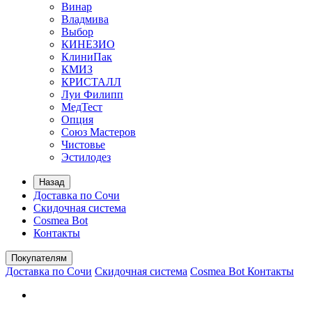
Винар
Владмива
Выбор
КИНЕЗИО
КлиниПак
КМИЗ
КРИСТАЛЛ
Луи Филипп
МедТест
Опция
Союз Мастеров
Чистовье
Эстилодез
Назад
Доставка по Сочи
Скидочная система
Cosmea Bot
Контакты
Покупателям
Доставка по Сочи
Скидочная система
Cosmea Bot
Контакты