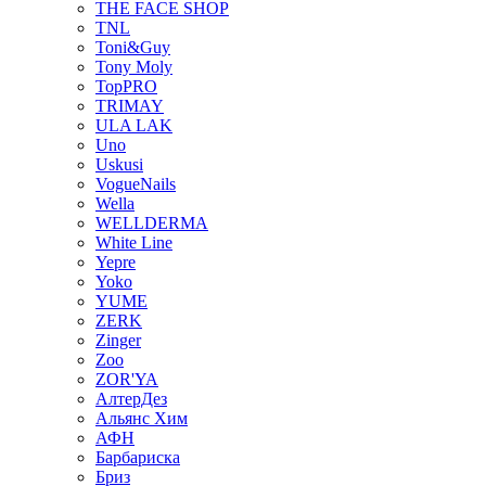
THE FACE SHOP
TNL
Toni&Guy
Tony Moly
TopPRO
TRIMAY
ULA LAK
Uno
Uskusi
VogueNails
Wella
WELLDERMA
White Line
Yepre
Yoko
YUME
ZERK
Zinger
Zoo
ZOR'YA
АлтерДез
Альянс Хим
АФН
Барбариска
Бриз