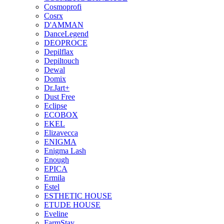
Cosmoprofi
Cosrx
D'AMMAN
DanceLegend
DEOPROCE
Depilflax
Depiltouch
Dewal
Domix
Dr.Jart+
Dust Free
Eclipse
ECOBOX
EKEL
Elizavecca
ENIGMA
Enigma Lash
Enough
EPICA
Ermila
Estel
ESTHETIC HOUSE
ETUDE HOUSE
Eveline
FarmStay