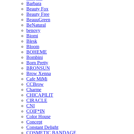
Barbara
Beauty Fox
Beauty Free
BeauuGreen
BeNatural
benovy
Biomi
Blesk
Bloom
BOHEME
Bombini
Born Pretty
BRONSUN
Brow Xenna
Cafe MiMi
CCBrow
Charme
CHICAPILIT
CIRACLE
CNI
COIF*IN
Color House
Concept
Constant Delight
COSMETIC BANDAGE