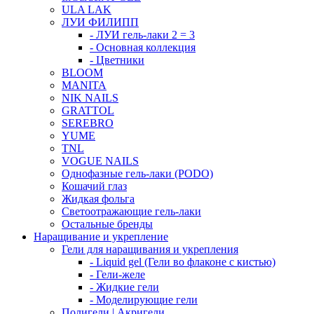
ULA LAK
ЛУИ ФИЛИПП
- ЛУИ гель-лаки 2 = 3
- Основная коллекция
- Цветники
BLOOM
MANITA
NIK NAILS
GRATTOL
SEREBRO
YUME
TNL
VOGUE NAILS
Однофазные гель-лаки (PODO)
Кошачий глаз
Жидкая фольга
Светоотражающие гель-лаки
Остальные бренды
Наращивание и укрепление
Гели для наращивания и укрепления
- Liquid gel (Гели во флаконе с кистью)
- Гели-желе
- Жидкие гели
- Моделирующие гели
Полигели | Акригели