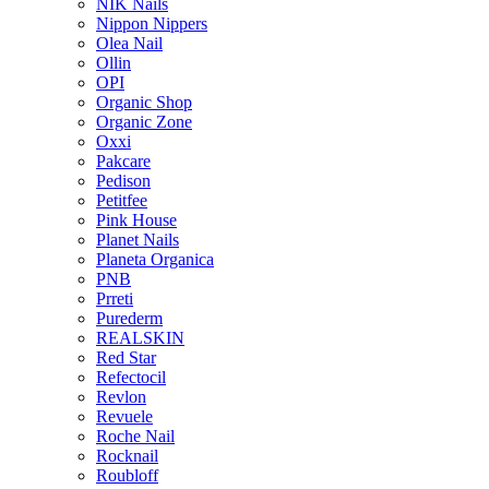
NIK Nails
Nippon Nippers
Olea Nail
Ollin
OPI
Organic Shop
Organic Zone
Oxxi
Pakcare
Pedison
Petitfee
Pink House
Planet Nails
Planeta Organica
PNB
Prreti
Purederm
REALSKIN
Red Star
Refectocil
Revlon
Revuele
Roche Nail
Rocknail
Roubloff