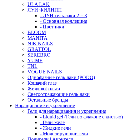
ULA LAK
ЛУИ ФИЛИПП
- ЛУИ гель-лаки 2 = 3
- Основная коллекция
- Цветники
BLOOM
MANITA
NIK NAILS
GRATTOL
SEREBRO
YUME
TNL
VOGUE NAILS
Однофазные гель-лаки (PODO)
Кошачий глаз
Жидкая фольга
Светоотражающие гель-лаки
Остальные бренды
Наращивание и укрепление
Гели для наращивания и укрепления
- Liquid gel (Гели во флаконе с кистью)
- Гели-желе
- Жидкие гели
- Моделирующие гели
Полигели | Акригели