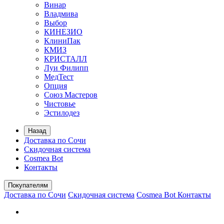
Винар
Владмива
Выбор
КИНЕЗИО
КлиниПак
КМИЗ
КРИСТАЛЛ
Луи Филипп
МедТест
Опция
Союз Мастеров
Чистовье
Эстилодез
Назад
Доставка по Сочи
Скидочная система
Cosmea Bot
Контакты
Покупателям
Доставка по Сочи
Скидочная система
Cosmea Bot
Контакты