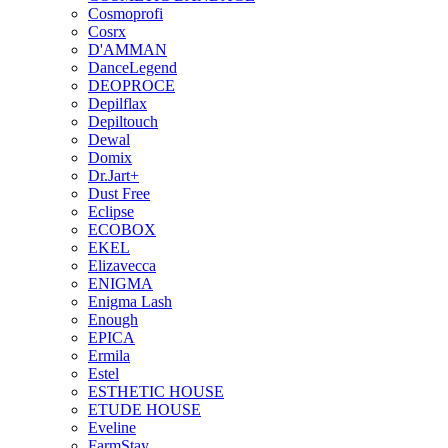
Cosmoprofi
Cosrx
D'AMMAN
DanceLegend
DEOPROCE
Depilflax
Depiltouch
Dewal
Domix
Dr.Jart+
Dust Free
Eclipse
ECOBOX
EKEL
Elizavecca
ENIGMA
Enigma Lash
Enough
EPICA
Ermila
Estel
ESTHETIC HOUSE
ETUDE HOUSE
Eveline
FarmStay