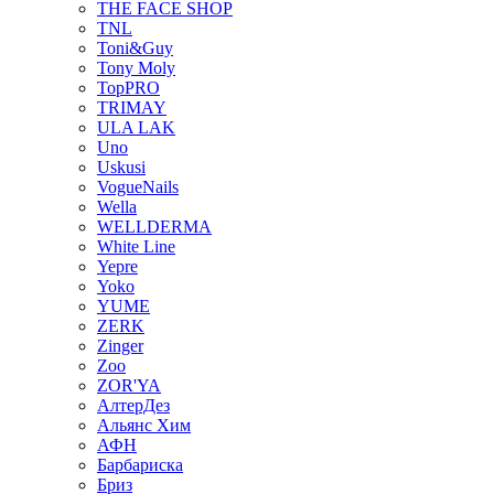
THE FACE SHOP
TNL
Toni&Guy
Tony Moly
TopPRO
TRIMAY
ULA LAK
Uno
Uskusi
VogueNails
Wella
WELLDERMA
White Line
Yepre
Yoko
YUME
ZERK
Zinger
Zoo
ZOR'YA
АлтерДез
Альянс Хим
АФН
Барбариска
Бриз