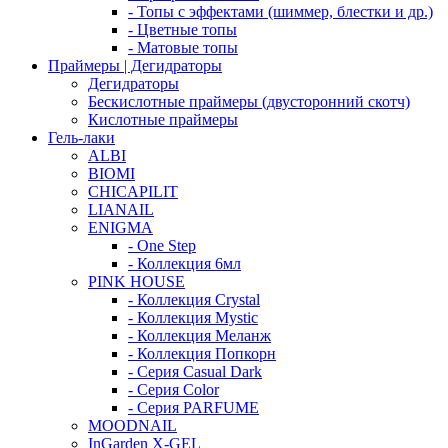
- Топы с эффектами (шиммер, блестки и др.)
- Цветные топы
- Матовые топы
Праймеры | Дегидраторы
Дегидраторы
Бескислотные праймеры (двусторонний скотч)
Кислотные праймеры
Гель-лаки
ALBI
BIOMI
CHICAPILIT
LIANAIL
ENIGMA
- One Step
- Коллекция 6мл
PINK HOUSE
- Коллекция Crystal
- Коллекция Mystic
- Коллекция Меланж
- Коллекция Попкорн
- Серия Casual Dark
- Серия Color
- Серия PARFUME
MOODNAIL
InGarden X-GEL