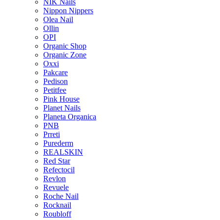
NIK Nails
Nippon Nippers
Olea Nail
Ollin
OPI
Organic Shop
Organic Zone
Oxxi
Pakcare
Pedison
Petitfee
Pink House
Planet Nails
Planeta Organica
PNB
Prreti
Purederm
REALSKIN
Red Star
Refectocil
Revlon
Revuele
Roche Nail
Rocknail
Roubloff