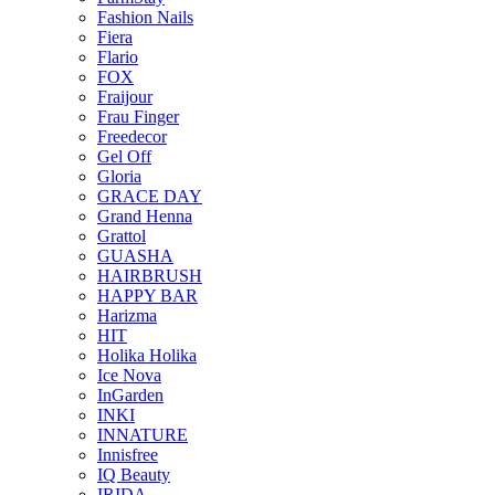
Fashion Nails
Fiera
Flario
FOX
Fraijour
Frau Finger
Freedecor
Gel Off
Gloria
GRACE DAY
Grand Henna
Grattol
GUASHA
HAIRBRUSH
HAPPY BAR
Harizma
HIT
Holika Holika
Ice Nova
InGarden
INKI
INNATURE
Innisfree
IQ Beauty
IRIDA