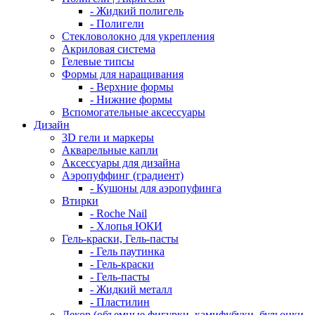
- Жидкий полигель
- Полигели
Стекловолокно для укрепления
Акриловая система
Гелевые типсы
Формы для наращивания
- Верхние формы
- Нижние формы
Вспомогательные аксессуары
Дизайн
3D гели и маркеры
Акварельные капли
Аксессуары для дизайна
Аэропуффинг (градиент)
- Кушоны для аэропуфинга
Втирки
- Roche Nail
- Хлопья ЮКИ
Гель-краски, Гель-пасты
- Гель паутинка
- Гель-краски
- Гель-пасты
- Жидкий металл
- Пластилин
Декор (объемные фигурки, камифубуки, бульонки