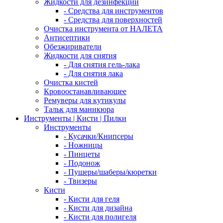
Жидкости для дезинфекции
- Средства для инструментов
- Средства для поверхностей
Очистка инструмента от НАЛЕТА
Антисептики
Обезжириватели
Жидкости для снятия
- Для снятия гель-лака
- Для снятия лака
Очистка кистей
Кровоостанавливающее
Ремуверы для кутикулы
Тальк для маникюра
Инструменты | Кисти | Пилки
Инструменты
- Кусачки/Книпсеры
- Ножницы
- Пинцеты
- Подонож
- Пушеры/шаберы/кюретки
- Твизеры
Кисти
- Кисти для геля
- Кисти для дизайна
- Кисти для полигеля