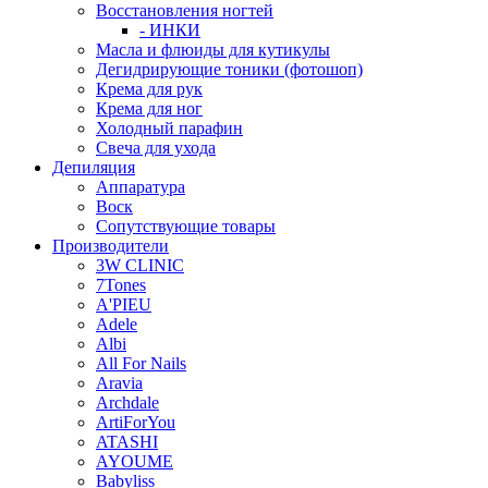
Восстановления ногтей
- ИНКИ
Масла и флюиды для кутикулы
Дегидрирующие тоники (фотошоп)
Крема для рук
Крема для ног
Холодный парафин
Свеча для ухода
Депиляция
Аппаратура
Воск
Сопутствующие товары
Производители
3W CLINIC
7Tones
A'PIEU
Adele
Albi
All For Nails
Aravia
Archdale
ArtiForYou
ATASHI
AYOUME
Babyliss