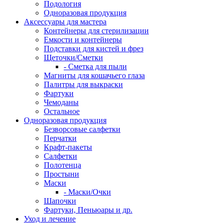
Подология
Одноразовая продукция
Аксессуары для мастера
Контейнеры для стерилизации
Емкости и контейнеры
Подставки для кистей и фрез
Щеточки/Сметки
- Сметка для пыли
Магниты для кошачьего глаза
Палитры для выкраски
Фартуки
Чемоданы
Остальное
Одноразовая продукция
Безворсовые салфетки
Перчатки
Крафт-пакеты
Салфетки
Полотенца
Простыни
Маски
- Маски/Очки
Шапочки
Фартуки, Пеньюары и др.
Уход и лечение