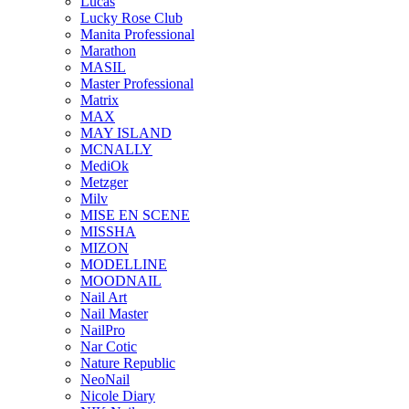
Lucas
Lucky Rose Club
Manita Professional
Marathon
MASIL
Master Professional
Matrix
MAX
MAY ISLAND
MCNALLY
MediOk
Metzger
Milv
MISE EN SCENE
MISSHA
MIZON
MODELLINE
MOODNAIL
Nail Art
Nail Master
NailPro
Nar Cotic
Nature Republic
NeoNail
Nicole Diary