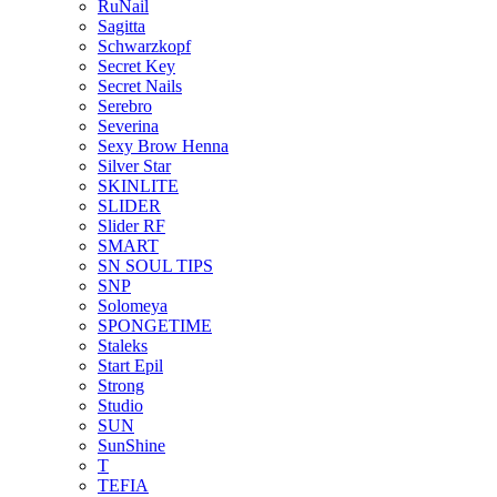
RuNail
Sagitta
Schwarzkopf
Secret Key
Secret Nails
Serebro
Severina
Sexy Brow Henna
Silver Star
SKINLITE
SLIDER
Slider RF
SMART
SN SOUL TIPS
SNP
Solomeya
SPONGETIME
Staleks
Start Epil
Strong
Studio
SUN
SunShine
T
TEFIA