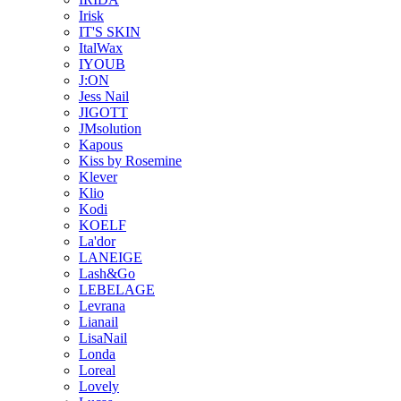
Irisk
IT'S SKIN
ItalWax
IYOUB
J:ON
Jess Nail
JIGOTT
JMsolution
Kapous
Kiss by Rosemine
Klever
Klio
Kodi
KOELF
La'dor
LANEIGE
Lash&Go
LEBELAGE
Levrana
Lianail
LisaNail
Londa
Loreal
Lovely