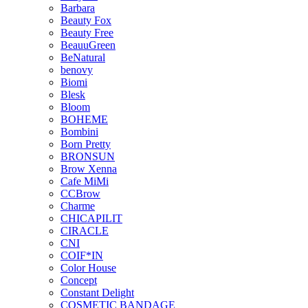
Barbara
Beauty Fox
Beauty Free
BeauuGreen
BeNatural
benovy
Biomi
Blesk
Bloom
BOHEME
Bombini
Born Pretty
BRONSUN
Brow Xenna
Cafe MiMi
CCBrow
Charme
CHICAPILIT
CIRACLE
CNI
COIF*IN
Color House
Concept
Constant Delight
COSMETIC BANDAGE