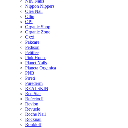
NIK Nails
Nippon Nippers
Olea Nail
Ollin
OPI
Organic Shop
Organic Zone
Oxxi
Pakcare
Pedison
Petitfee
Pink House
Planet Nails
Planeta Organica
PNB
Prreti
Purederm
REALSKIN
Red Star
Refectocil
Revlon
Revuele
Roche Nail
Rocknail
Roubloff