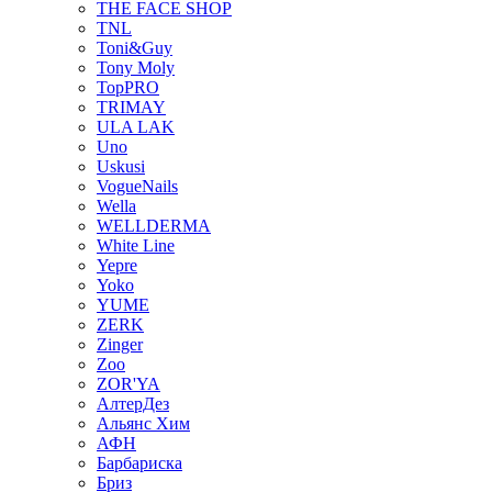
THE FACE SHOP
TNL
Toni&Guy
Tony Moly
TopPRO
TRIMAY
ULA LAK
Uno
Uskusi
VogueNails
Wella
WELLDERMA
White Line
Yepre
Yoko
YUME
ZERK
Zinger
Zoo
ZOR'YA
АлтерДез
Альянс Хим
АФН
Барбариска
Бриз