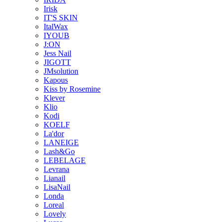
Irisk
IT'S SKIN
ItalWax
IYOUB
J:ON
Jess Nail
JIGOTT
JMsolution
Kapous
Kiss by Rosemine
Klever
Klio
Kodi
KOELF
La'dor
LANEIGE
Lash&Go
LEBELAGE
Levrana
Lianail
LisaNail
Londa
Loreal
Lovely