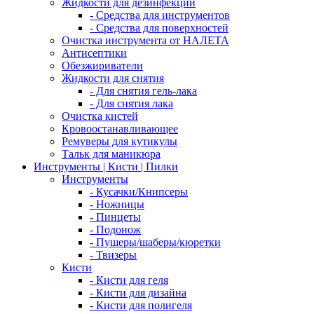
Жидкости для дезинфекции
- Средства для инструментов
- Средства для поверхностей
Очистка инструмента от НАЛЕТА
Антисептики
Обезжириватели
Жидкости для снятия
- Для снятия гель-лака
- Для снятия лака
Очистка кистей
Кровоостанавливающее
Ремуверы для кутикулы
Тальк для маникюра
Инструменты | Кисти | Пилки
Инструменты
- Кусачки/Книпсеры
- Ножницы
- Пинцеты
- Подонож
- Пушеры/шаберы/кюретки
- Твизеры
Кисти
- Кисти для геля
- Кисти для дизайна
- Кисти для полигеля