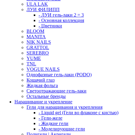
ULA LAK
ЛУИ ФИЛИПП
- ЛУИ гель-лаки 2 = 3
- Основная коллекция
- Цветники
BLOOM
MANITA
NIK NAILS
GRATTOL
SEREBRO
YUME
TNL
VOGUE NAILS
Однофазные гель-лаки (PODO)
Кошачий глаз
Жидкая фольга
Светоотражающие гель-лаки
Остальные бренды
Наращивание и укрепление
Гели для наращивания и укрепления
- Liquid gel (Гели во флаконе с кистью)
- Гели-желе
- Жидкие гели
- Моделирующие гели
Полигели | Акригели