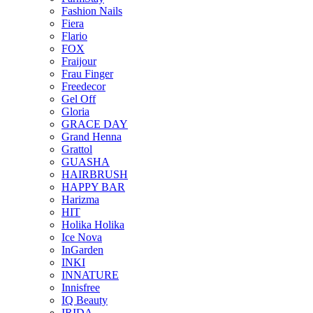
Fashion Nails
Fiera
Flario
FOX
Fraijour
Frau Finger
Freedecor
Gel Off
Gloria
GRACE DAY
Grand Henna
Grattol
GUASHA
HAIRBRUSH
HAPPY BAR
Harizma
HIT
Holika Holika
Ice Nova
InGarden
INKI
INNATURE
Innisfree
IQ Beauty
IRIDA