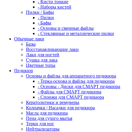
- Кисти тонкие
- Наборы кистей
Пилки / Бафы
- Пилки
- Бафы
- Основы и сменные файлы
- Стеклянные и металлические пилки
Обычные лаки
Базы
Восстанавливающие лаки
Лаки для ногтей
Сушка для лака
Цветные топы
Педикюр
Основы и файлы для аппаратного педикюра
- Терка-основа и файлы для педикюра
- Основы - Диски для СМАРТ педикюра
- Файлы для СМАРТ педикюра
- Спонжи для СМАРТ педикюра
Кератолитики и ремуверы
Колпачки | Насадки для педикюра
Масла для педикюра
Пена для сухого мытья
Терки для ног
Нейтрализаторы