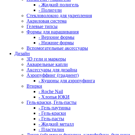
- Жидкий полигель
- Полигели
Стекловолокно для укрепления
Акриловая система
Гелевые типсы
Формы для наращивания
- Верхние формы
- Нижние формы
Вспомогательные аксессуары
Дизайн
3D гели и маркеры
Акварельные капли
Аксессуары для дизайна
Аэропуффинг (градиент)
- Кушоны для аэропуфинга
Втирки
- Roche Nail
- Хлопья ЮКИ
Гель-краски, Гель-пасты
- Гель паутинка
- Гель-краски
- Гель-пасты
- Жидкий металл
- Пластилин
Декор (объемные фигурки, камифубуки, бульонки