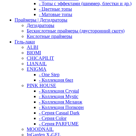
- Топы с эффектами (шиммер, блестки и др.)
- Цветные топы
- Матовые топы
Праймеры | Дегидраторы
Дегидраторы
Бескислотные праймеры (двусторонний скотч)
Кислотные праймеры
Гель-лаки
ALBI
BIOMI
CHICAPILIT
LIANAIL
ENIGMA
- One Step
- Коллекция 6мл
PINK HOUSE
- Коллекция Crystal
- Коллекция Mystic
- Коллекция Меланж
- Коллекция Попкорн
- Серия Casual Dark
- Серия Color
- Серия PARFUME
MOODNAIL
InGarden X-GEL