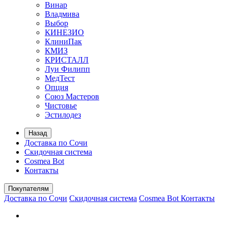
Винар
Владмива
Выбор
КИНЕЗИО
КлиниПак
КМИЗ
КРИСТАЛЛ
Луи Филипп
МедТест
Опция
Союз Мастеров
Чистовье
Эстилодез
Назад
Доставка по Сочи
Скидочная система
Cosmea Bot
Контакты
Покупателям
Доставка по Сочи
Скидочная система
Cosmea Bot
Контакты