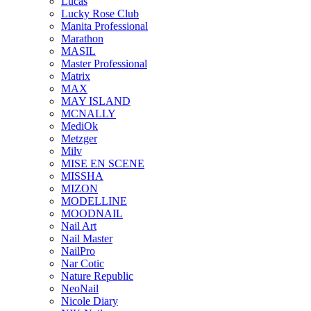
Lucas
Lucky Rose Club
Manita Professional
Marathon
MASIL
Master Professional
Matrix
MAX
MAY ISLAND
MCNALLY
MediOk
Metzger
Milv
MISE EN SCENE
MISSHA
MIZON
MODELLINE
MOODNAIL
Nail Art
Nail Master
NailPro
Nar Cotic
Nature Republic
NeoNail
Nicole Diary