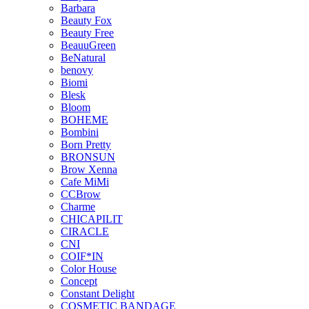
Barbara
Beauty Fox
Beauty Free
BeauuGreen
BeNatural
benovy
Biomi
Blesk
Bloom
BOHEME
Bombini
Born Pretty
BRONSUN
Brow Xenna
Cafe MiMi
CCBrow
Charme
CHICAPILIT
CIRACLE
CNI
COIF*IN
Color House
Concept
Constant Delight
COSMETIC BANDAGE