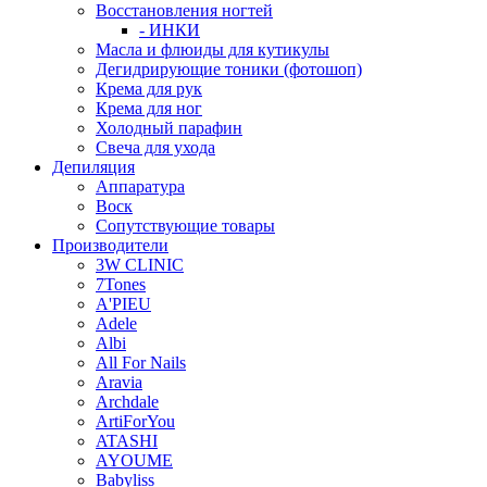
Восстановления ногтей
- ИНКИ
Масла и флюиды для кутикулы
Дегидрирующие тоники (фотошоп)
Крема для рук
Крема для ног
Холодный парафин
Свеча для ухода
Депиляция
Аппаратура
Воск
Сопутствующие товары
Производители
3W CLINIC
7Tones
A'PIEU
Adele
Albi
All For Nails
Aravia
Archdale
ArtiForYou
ATASHI
AYOUME
Babyliss