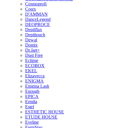
Cosmoprofi
Cosrx
D'AMMAN
DanceLegend
DEOPROCE
Depilflax
Depiltouch
Dewal
Domix
Dr.Jart+
Dust Free
Eclipse
ECOBOX
EKEL
Elizavecca
ENIGMA
Enigma Lash
Enough
EPICA
Ermila
Estel
ESTHETIC HOUSE
ETUDE HOUSE
Eveline
FarmStay