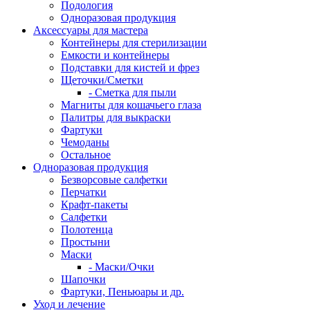
Подология
Одноразовая продукция
Аксессуары для мастера
Контейнеры для стерилизации
Емкости и контейнеры
Подставки для кистей и фрез
Щеточки/Сметки
- Сметка для пыли
Магниты для кошачьего глаза
Палитры для выкраски
Фартуки
Чемоданы
Остальное
Одноразовая продукция
Безворсовые салфетки
Перчатки
Крафт-пакеты
Салфетки
Полотенца
Простыни
Маски
- Маски/Очки
Шапочки
Фартуки, Пеньюары и др.
Уход и лечение