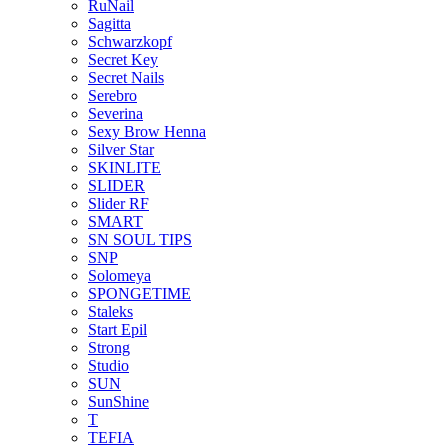
RuNail
Sagitta
Schwarzkopf
Secret Key
Secret Nails
Serebro
Severina
Sexy Brow Henna
Silver Star
SKINLITE
SLIDER
Slider RF
SMART
SN SOUL TIPS
SNP
Solomeya
SPONGETIME
Staleks
Start Epil
Strong
Studio
SUN
SunShine
T
TEFIA