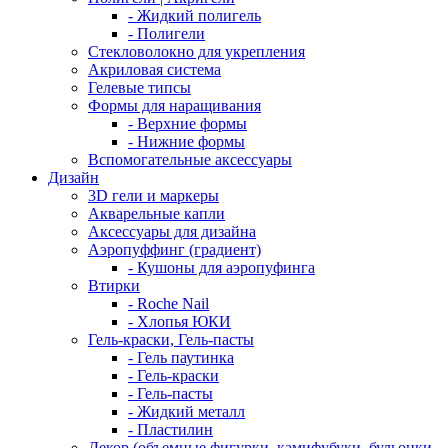
- Жидкий полигель
- Полигели
Стекловолокно для укрепления
Акриловая система
Гелевые типсы
Формы для наращивания
- Верхние формы
- Нижние формы
Вспомогательные аксессуары
Дизайн
3D гели и маркеры
Акварельные капли
Аксессуары для дизайна
Аэропуффинг (градиент)
- Кушоны для аэропуфинга
Втирки
- Roche Nail
- Хлопья ЮКИ
Гель-краски, Гель-пасты
- Гель паутинка
- Гель-краски
- Гель-пасты
- Жидкий металл
- Пластилин
Декор (объемные фигурки, камифубуки, бульонки