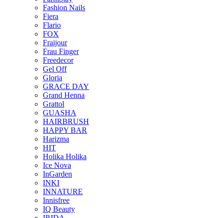
Fashion Nails
Fiera
Flario
FOX
Fraijour
Frau Finger
Freedecor
Gel Off
Gloria
GRACE DAY
Grand Henna
Grattol
GUASHA
HAIRBRUSH
HAPPY BAR
Harizma
HIT
Holika Holika
Ice Nova
InGarden
INKI
INNATURE
Innisfree
IQ Beauty
IRIDA