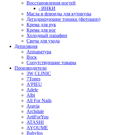
Восстановления ногтей
- ИНКИ
Масла и флюиды для кутикулы
Дегидрирующие тоники (фотошоп)
Крема для рук
Крема для ног
Холодный парафин
Свеча для ухода
Депиляция
Аппаратура
Воск
Сопутствующие товары
Производители
3W CLINIC
7Tones
A'PIEU
Adele
Albi
All For Nails
Aravia
Archdale
ArtiForYou
ATASHI
AYOUME
Babyliss