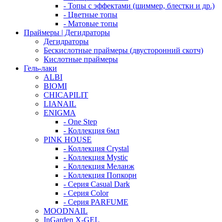
- Топы с эффектами (шиммер, блестки и др.)
- Цветные топы
- Матовые топы
Праймеры | Дегидраторы
Дегидраторы
Бескислотные праймеры (двусторонний скотч)
Кислотные праймеры
Гель-лаки
ALBI
BIOMI
CHICAPILIT
LIANAIL
ENIGMA
- One Step
- Коллекция 6мл
PINK HOUSE
- Коллекция Crystal
- Коллекция Mystic
- Коллекция Меланж
- Коллекция Попкорн
- Серия Casual Dark
- Серия Color
- Серия PARFUME
MOODNAIL
InGarden X-GEL