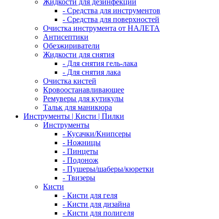
Жидкости для дезинфекции
- Средства для инструментов
- Средства для поверхностей
Очистка инструмента от НАЛЕТА
Антисептики
Обезжириватели
Жидкости для снятия
- Для снятия гель-лака
- Для снятия лака
Очистка кистей
Кровоостанавливающее
Ремуверы для кутикулы
Тальк для маникюра
Инструменты | Кисти | Пилки
Инструменты
- Кусачки/Книпсеры
- Ножницы
- Пинцеты
- Подонож
- Пушеры/шаберы/кюретки
- Твизеры
Кисти
- Кисти для геля
- Кисти для дизайна
- Кисти для полигеля