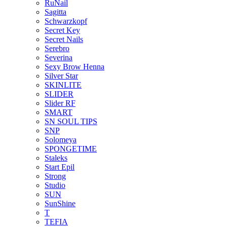
RuNail
Sagitta
Schwarzkopf
Secret Key
Secret Nails
Serebro
Severina
Sexy Brow Henna
Silver Star
SKINLITE
SLIDER
Slider RF
SMART
SN SOUL TIPS
SNP
Solomeya
SPONGETIME
Staleks
Start Epil
Strong
Studio
SUN
SunShine
T
TEFIA