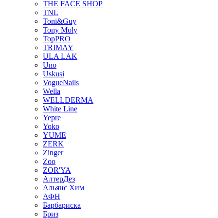
THE FACE SHOP
TNL
Toni&Guy
Tony Moly
TopPRO
TRIMAY
ULA LAK
Uno
Uskusi
VogueNails
Wella
WELLDERMA
White Line
Yepre
Yoko
YUME
ZERK
Zinger
Zoo
ZOR'YA
АлтерДез
Альянс Хим
АФН
Барбариска
Бриз