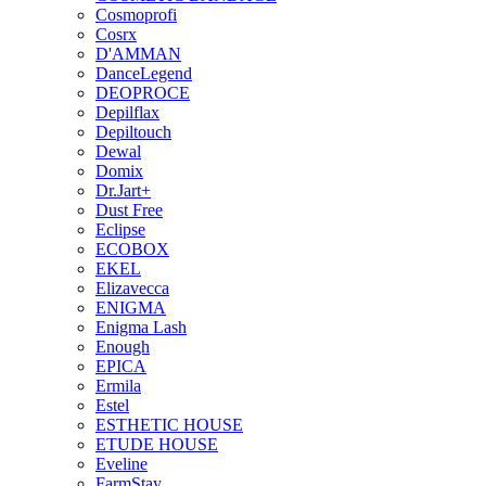
Cosmoprofi
Cosrx
D'AMMAN
DanceLegend
DEOPROCE
Depilflax
Depiltouch
Dewal
Domix
Dr.Jart+
Dust Free
Eclipse
ECOBOX
EKEL
Elizavecca
ENIGMA
Enigma Lash
Enough
EPICA
Ermila
Estel
ESTHETIC HOUSE
ETUDE HOUSE
Eveline
FarmStay