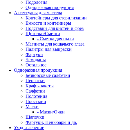
Подология
Одноразовая продукция
Аксессуары для мастера
Контейнеры для стерилизации
Емкости и контейнеры
Подставки для кистей и фрез
Щеточки/Сметки
- Сметка для пыли
Магниты для кошачьего глаза
Палитры для выкраски
Фартуки
Чемоданы
Остальное
Одноразовая продукция
Безворсовые салфетки
Перчатки
Крафт-пакеты
Салфетки
Полотенца
Простыни
Маски
- Маски/Очки
Шапочки
Фартуки, Пеньюары и др.
Уход и лечение