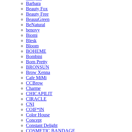
Barbara
Beauty Fox
Beauty Free
BeauuGreen
BeNatural
benovy
Biomi
Blesk
Bloom
BOHEME
Bombini
Born Pretty
BRONSUN
Brow Xenna
Cafe MiMi
CCBrow
Charme
CHICAPILIT
CIRACLE
CNI
COIF*IN
Color House
Concept
Constant Delight
COSMETIC BANDAGE