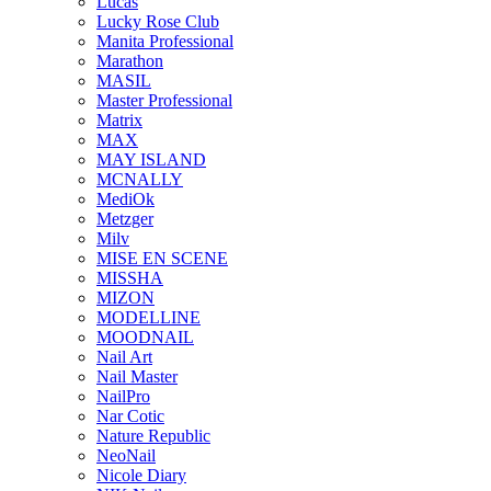
Lucas
Lucky Rose Club
Manita Professional
Marathon
MASIL
Master Professional
Matrix
MAX
MAY ISLAND
MCNALLY
MediOk
Metzger
Milv
MISE EN SCENE
MISSHA
MIZON
MODELLINE
MOODNAIL
Nail Art
Nail Master
NailPro
Nar Cotic
Nature Republic
NeoNail
Nicole Diary