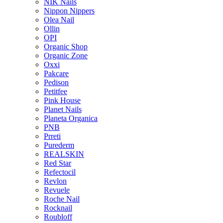
NIK Nails
Nippon Nippers
Olea Nail
Ollin
OPI
Organic Shop
Organic Zone
Oxxi
Pakcare
Pedison
Petitfee
Pink House
Planet Nails
Planeta Organica
PNB
Prreti
Purederm
REALSKIN
Red Star
Refectocil
Revlon
Revuele
Roche Nail
Rocknail
Roubloff