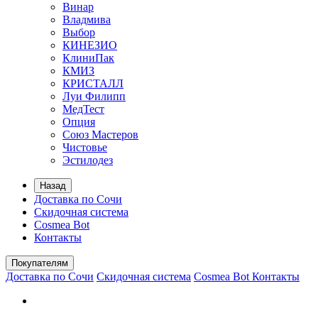
Винар
Владмива
Выбор
КИНЕЗИО
КлиниПак
КМИЗ
КРИСТАЛЛ
Луи Филипп
МедТест
Опция
Союз Мастеров
Чистовье
Эстилодез
Назад
Доставка по Сочи
Скидочная система
Cosmea Bot
Контакты
Покупателям
Доставка по Сочи
Скидочная система
Cosmea Bot
Контакты