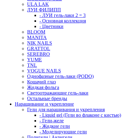
ULA LAK
ЛУИ ФИЛИПП
- ЛУИ гель-лаки 2 = 3
- Основная коллекция
- Цветники
BLOOM
MANITA
NIK NAILS
GRATTOL
SEREBRO
YUME
TNL
VOGUE NAILS
Однофазные гель-лаки (PODO)
Кошачий глаз
Жидкая фольга
Светоотражающие гель-лаки
Остальные бренды
Наращивание и укрепление
Гели для наращивания и укрепления
- Liquid gel (Гели во флаконе с кистью)
- Гели-желе
- Жидкие гели
- Моделирующие гели
Полигели | Акригели