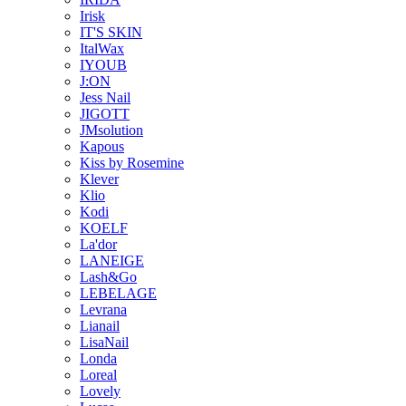
Irisk
IT'S SKIN
ItalWax
IYOUB
J:ON
Jess Nail
JIGOTT
JMsolution
Kapous
Kiss by Rosemine
Klever
Klio
Kodi
KOELF
La'dor
LANEIGE
Lash&Go
LEBELAGE
Levrana
Lianail
LisaNail
Londa
Loreal
Lovely