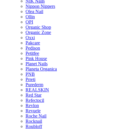
NIK Nails
Nippon Nippers
Olea Nail
Ollin
OPI
Organic Shop
Organic Zone
Oxxi
Pakcare
Pedison
Petitfee
Pink House
Planet Nails
Planeta Organica
PNB
Prreti
Purederm
REALSKIN
Red Star
Refectocil
Revlon
Revuele
Roche Nail
Rocknail
Roubloff