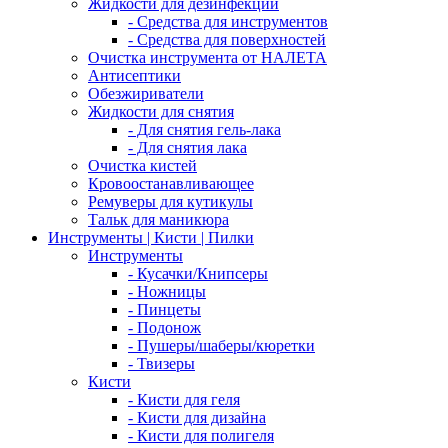
Жидкости для дезинфекции
- Средства для инструментов
- Средства для поверхностей
Очистка инструмента от НАЛЕТА
Антисептики
Обезжириватели
Жидкости для снятия
- Для снятия гель-лака
- Для снятия лака
Очистка кистей
Кровоостанавливающее
Ремуверы для кутикулы
Тальк для маникюра
Инструменты | Кисти | Пилки
Инструменты
- Кусачки/Книпсеры
- Ножницы
- Пинцеты
- Подонож
- Пушеры/шаберы/кюретки
- Твизеры
Кисти
- Кисти для геля
- Кисти для дизайна
- Кисти для полигеля