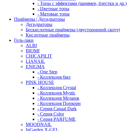
- Топы с эффектами (шиммер, блестки и др.)
- Цветные топы
- Матовые топы
Праймеры | Дегидраторы
Дегидраторы
Бескислотные праймеры (двусторонний скотч)
Кислотные праймеры
Гель-лаки
ALBI
BIOMI
CHICAPILIT
LIANAIL
ENIGMA
- One Step
- Коллекция 6мл
PINK HOUSE
- Коллекция Crystal
- Коллекция Mystic
- Коллекция Меланж
- Коллекция Попкорн
- Серия Casual Dark
- Серия Color
- Серия PARFUME
MOODNAIL
InGarden X-GEL