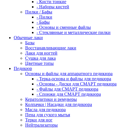
- Кисти тонкие
- Наборы кистей
Пилки / Бафы
- Пилки
- Бафы
- Основы и сменные файлы
- Стеклянные и металлические пилки
Обычные лаки
Базы
Восстанавливающие лаки
Лаки для ногтей
Сушка для лака
Цветные топы
Педикюр
Основы и файлы для аппаратного педикюра
- Терка-основа и файлы для педикюра
- Основы - Диски для СМАРТ педикюра
- Файлы для СМАРТ педикюра
- Спонжи для СМАРТ педикюра
Кератолитики и ремуверы
Колпачки | Насадки для педикюра
Масла для педикюра
Пена для сухого мытья
Терки для ног
Нейтрализаторы