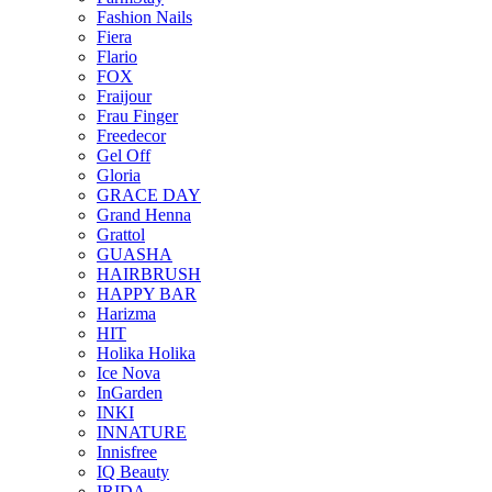
Fashion Nails
Fiera
Flario
FOX
Fraijour
Frau Finger
Freedecor
Gel Off
Gloria
GRACE DAY
Grand Henna
Grattol
GUASHA
HAIRBRUSH
HAPPY BAR
Harizma
HIT
Holika Holika
Ice Nova
InGarden
INKI
INNATURE
Innisfree
IQ Beauty
IRIDA