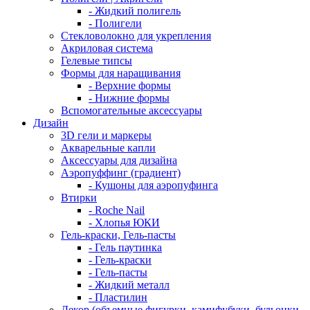
- Жидкий полигель
- Полигели
Стекловолокно для укрепления
Акриловая система
Гелевые типсы
Формы для наращивания
- Верхние формы
- Нижние формы
Вспомогательные аксессуары
Дизайн
3D гели и маркеры
Акварельные капли
Аксессуары для дизайна
Аэропуффинг (градиент)
- Кушоны для аэропуфинга
Втирки
- Roche Nail
- Хлопья ЮКИ
Гель-краски, Гель-пасты
- Гель паутинка
- Гель-краски
- Гель-пасты
- Жидкий металл
- Пластилин
Декор (объемные фигурки, камифубуки, бульонки