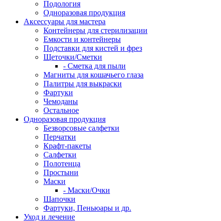
Подология
Одноразовая продукция
Аксессуары для мастера
Контейнеры для стерилизации
Емкости и контейнеры
Подставки для кистей и фрез
Щеточки/Сметки
- Сметка для пыли
Магниты для кошачьего глаза
Палитры для выкраски
Фартуки
Чемоданы
Остальное
Одноразовая продукция
Безворсовые салфетки
Перчатки
Крафт-пакеты
Салфетки
Полотенца
Простыни
Маски
- Маски/Очки
Шапочки
Фартуки, Пеньюары и др.
Уход и лечение