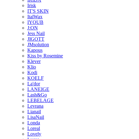
Irisk
IT'S SKIN
ItalWax
IYOUB
J:ON
Jess Nail
JIGOTT
JMsolution
Kapous
Kiss by Rosemine
Klever
Klio
Kodi
KOELF
La'dor
LANEIGE
Lash&Go
LEBELAGE
Levrana
Lianail
LisaNail
Londa
Loreal
Lovely