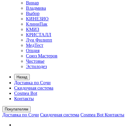
Винар
Владмива
Выбор
КИНЕЗИО
КлиниПак
КМИЗ
КРИСТАЛЛ
Луи Филипп
МедТест
Опция
Союз Мастеров
Чистовье
Эстилодез
Назад
Доставка по Сочи
Скидочная система
Cosmea Bot
Контакты
Покупателям
Доставка по Сочи
Скидочная система
Cosmea Bot
Контакты