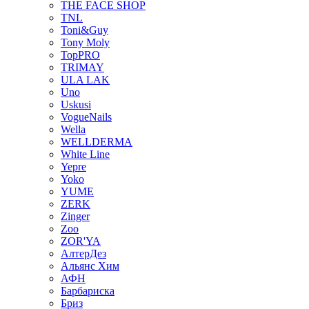
THE FACE SHOP
TNL
Toni&Guy
Tony Moly
TopPRO
TRIMAY
ULA LAK
Uno
Uskusi
VogueNails
Wella
WELLDERMA
White Line
Yepre
Yoko
YUME
ZERK
Zinger
Zoo
ZOR'YA
АлтерДез
Альянс Хим
АФН
Барбариска
Бриз