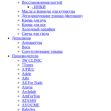
Восстановления ногтей
- ИНКИ
Масла и флюиды для кутикулы
Дегидрирующие тоники (фотошоп)
Крема для рук
Крема для ног
Холодный парафин
Свеча для ухода
Депиляция
Аппаратура
Воск
Сопутствующие товары
Производители
3W CLINIC
7Tones
A'PIEU
Adele
Albi
All For Nails
Aravia
Archdale
ArtiForYou
ATASHI
AYOUME
Babyliss