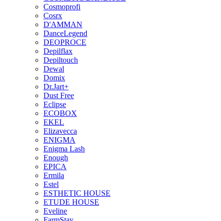
Cosmoprofi
Cosrx
D'AMMAN
DanceLegend
DEOPROCE
Depilflax
Depiltouch
Dewal
Domix
Dr.Jart+
Dust Free
Eclipse
ECOBOX
EKEL
Elizavecca
ENIGMA
Enigma Lash
Enough
EPICA
Ermila
Estel
ESTHETIC HOUSE
ETUDE HOUSE
Eveline
FarmStay