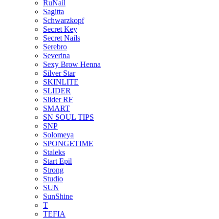
RuNail
Sagitta
Schwarzkopf
Secret Key
Secret Nails
Serebro
Severina
Sexy Brow Henna
Silver Star
SKINLITE
SLIDER
Slider RF
SMART
SN SOUL TIPS
SNP
Solomeya
SPONGETIME
Staleks
Start Epil
Strong
Studio
SUN
SunShine
T
TEFIA