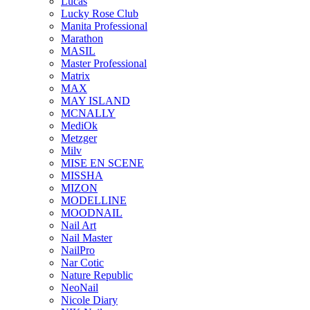
Lucas
Lucky Rose Club
Manita Professional
Marathon
MASIL
Master Professional
Matrix
MAX
MAY ISLAND
MCNALLY
MediOk
Metzger
Milv
MISE EN SCENE
MISSHA
MIZON
MODELLINE
MOODNAIL
Nail Art
Nail Master
NailPro
Nar Cotic
Nature Republic
NeoNail
Nicole Diary