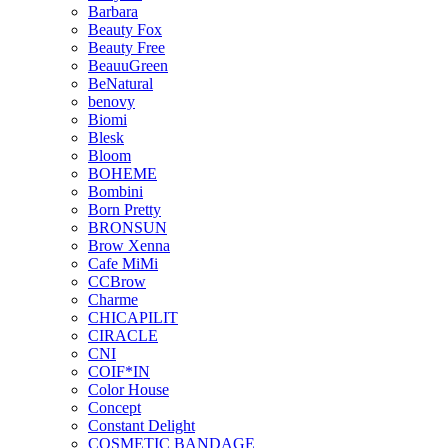
Barbara
Beauty Fox
Beauty Free
BeauuGreen
BeNatural
benovy
Biomi
Blesk
Bloom
BOHEME
Bombini
Born Pretty
BRONSUN
Brow Xenna
Cafe MiMi
CCBrow
Charme
CHICAPILIT
CIRACLE
CNI
COIF*IN
Color House
Concept
Constant Delight
COSMETIC BANDAGE