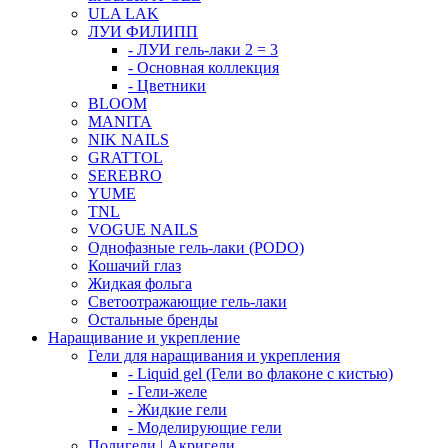
ULA LAK
ЛУИ ФИЛИПП
- ЛУИ гель-лаки 2 = 3
- Основная коллекция
- Цветники
BLOOM
MANITA
NIK NAILS
GRATTOL
SEREBRO
YUME
TNL
VOGUE NAILS
Однофазные гель-лаки (PODO)
Кошачий глаз
Жидкая фольга
Светоотражающие гель-лаки
Остальные бренды
Наращивание и укрепление
Гели для наращивания и укрепления
- Liquid gel (Гели во флаконе с кистью)
- Гели-желе
- Жидкие гели
- Моделирующие гели
Полигели | Акригели