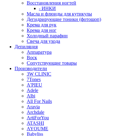
Восстановления ногтей
- ИНКИ
Масла и флюиды для кутикулы
Дегидрирующие тоники (фотошоп)
Крема для рук
Крема для ног
Холодный парафин
Свеча для ухода
Депиляция
Аппаратура
Воск
Сопутствующие товары
Производители
3W CLINIC
7Tones
A'PIEU
Adele
Albi
All For Nails
Aravia
Archdale
ArtiForYou
ATASHI
AYOUME
Babyliss