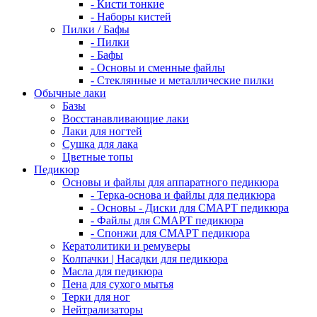
- Кисти тонкие
- Наборы кистей
Пилки / Бафы
- Пилки
- Бафы
- Основы и сменные файлы
- Стеклянные и металлические пилки
Обычные лаки
Базы
Восстанавливающие лаки
Лаки для ногтей
Сушка для лака
Цветные топы
Педикюр
Основы и файлы для аппаратного педикюра
- Терка-основа и файлы для педикюра
- Основы - Диски для СМАРТ педикюра
- Файлы для СМАРТ педикюра
- Спонжи для СМАРТ педикюра
Кератолитики и ремуверы
Колпачки | Насадки для педикюра
Масла для педикюра
Пена для сухого мытья
Терки для ног
Нейтрализаторы