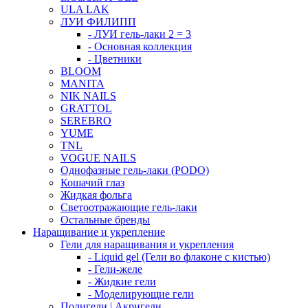
ULA LAK
ЛУИ ФИЛИПП
- ЛУИ гель-лаки 2 = 3
- Основная коллекция
- Цветники
BLOOM
MANITA
NIK NAILS
GRATTOL
SEREBRO
YUME
TNL
VOGUE NAILS
Однофазные гель-лаки (PODO)
Кошачий глаз
Жидкая фольга
Светоотражающие гель-лаки
Остальные бренды
Наращивание и укрепление
Гели для наращивания и укрепления
- Liquid gel (Гели во флаконе с кистью)
- Гели-желе
- Жидкие гели
- Моделирующие гели
Полигели | Акригели