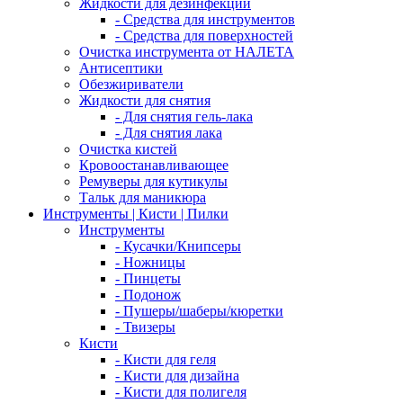
Жидкости для дезинфекции
- Средства для инструментов
- Средства для поверхностей
Очистка инструмента от НАЛЕТА
Антисептики
Обезжириватели
Жидкости для снятия
- Для снятия гель-лака
- Для снятия лака
Очистка кистей
Кровоостанавливающее
Ремуверы для кутикулы
Тальк для маникюра
Инструменты | Кисти | Пилки
Инструменты
- Кусачки/Книпсеры
- Ножницы
- Пинцеты
- Подонож
- Пушеры/шаберы/кюретки
- Твизеры
Кисти
- Кисти для геля
- Кисти для дизайна
- Кисти для полигеля