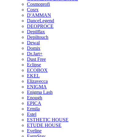
Cosmoprofi
Cosrx
D'AMMAN
DanceLegend
DEOPROCE
Depilflax
Depiltouch
Dewal
Domix
Dr.Jart+
Dust Free
Eclipse
ECOBOX
EKEL
Elizavecca
ENIGMA
Enigma Lash
Enough
EPICA
Ermila
Estel
ESTHETIC HOUSE
ETUDE HOUSE
Eveline
FarmStay