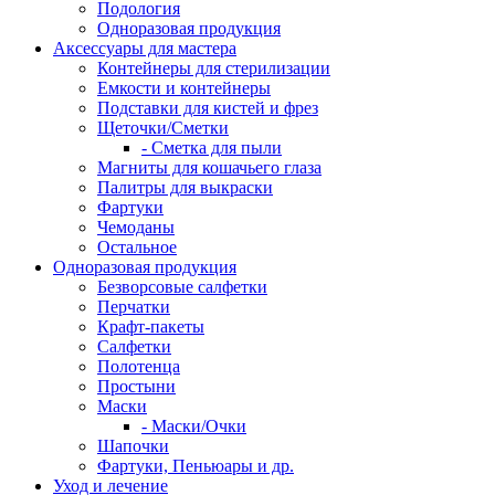
Подология
Одноразовая продукция
Аксессуары для мастера
Контейнеры для стерилизации
Емкости и контейнеры
Подставки для кистей и фрез
Щеточки/Сметки
- Сметка для пыли
Магниты для кошачьего глаза
Палитры для выкраски
Фартуки
Чемоданы
Остальное
Одноразовая продукция
Безворсовые салфетки
Перчатки
Крафт-пакеты
Салфетки
Полотенца
Простыни
Маски
- Маски/Очки
Шапочки
Фартуки, Пеньюары и др.
Уход и лечение