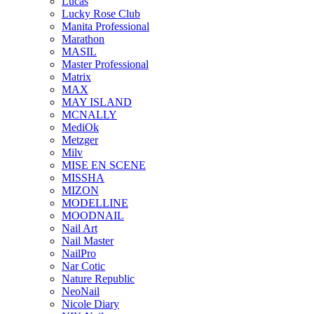
Lucas
Lucky Rose Club
Manita Professional
Marathon
MASIL
Master Professional
Matrix
MAX
MAY ISLAND
MCNALLY
MediOk
Metzger
Milv
MISE EN SCENE
MISSHA
MIZON
MODELLINE
MOODNAIL
Nail Art
Nail Master
NailPro
Nar Cotic
Nature Republic
NeoNail
Nicole Diary