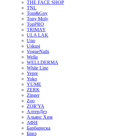
THE FACE SHOP
TNL
Toni&Guy
Tony Moly
TopPRO
TRIMAY
ULA LAK
Uno
Uskusi
VogueNails
Wella
WELLDERMA
White Line
Yepre
Yoko
YUME
ZERK
Zinger
Zoo
ZOR'YA
АлтерДез
Альянс Хим
АФН
Барбариска
Бриз