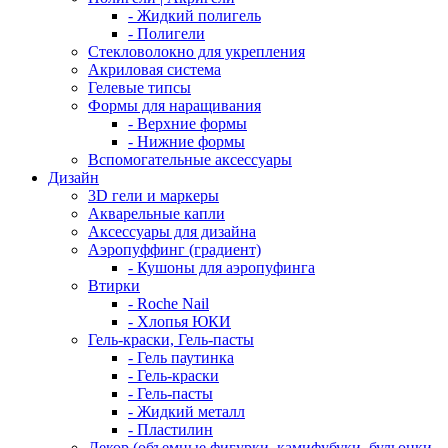
- Жидкий полигель
- Полигели
Стекловолокно для укрепления
Акриловая система
Гелевые типсы
Формы для наращивания
- Верхние формы
- Нижние формы
Вспомогательные аксессуары
Дизайн
3D гели и маркеры
Акварельные капли
Аксессуары для дизайна
Аэропуффинг (градиент)
- Кушоны для аэропуфинга
Втирки
- Roche Nail
- Хлопья ЮКИ
Гель-краски, Гель-пасты
- Гель паутинка
- Гель-краски
- Гель-пасты
- Жидкий металл
- Пластилин
Декор (объемные фигурки, камифубуки, бульонки