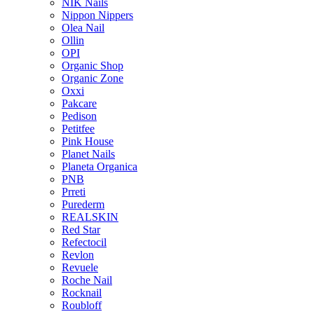
NIK Nails
Nippon Nippers
Olea Nail
Ollin
OPI
Organic Shop
Organic Zone
Oxxi
Pakcare
Pedison
Petitfee
Pink House
Planet Nails
Planeta Organica
PNB
Prreti
Purederm
REALSKIN
Red Star
Refectocil
Revlon
Revuele
Roche Nail
Rocknail
Roubloff