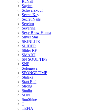
RuNail
Sagitta
Schwarzkopf
Secret Key
Secret Nails
Serebro
Severina
Sexy Brow Henna
Silver Star
SKINLITE
SLIDER
Slider RF
SMART
SN SOUL TIPS
SNP
Solomeya
SPONGETIME
Staleks
Start Epil
Strong
Studio
SUN
SunShine
T
TEFIA