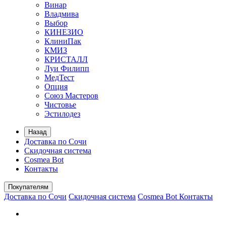
Винар
Владмива
Выбор
КИНЕЗИО
КлиниПак
КМИЗ
КРИСТАЛЛ
Луи Филипп
МедТест
Опция
Союз Мастеров
Чистовье
Эстилодез
Назад
Доставка по Сочи
Скидочная система
Cosmea Bot
Контакты
Покупателям
Доставка по Сочи
Скидочная система
Cosmea Bot
Контакты