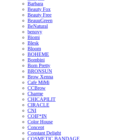
Barbara
Beauty Fox
Beauty Free
BeauuGreen
BeNatural
benovy
Biomi
Blesk
Bloom
BOHEME
Bombini
Born Pretty
BRONSUN
Brow Xenna
Cafe MiMi
CCBrow
Charme
CHICAPILIT
CIRACLE
CNI
COIF*IN
Color House
Concept
Constant Delight
COSMETIC BANDAGE