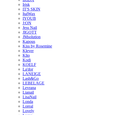
Irisk
IT'S SKIN
ItalWax
IYOUB
J:ON
Jess Nail
JIGOTT
JMsolution
Kapous
Kiss by Rosemine
Klever
Klio
Kodi
KOELF
La'dor
LANEIGE
Lash&Go
LEBELAGE
Levrana
Lianail
LisaNail
Londa
Loreal
Lovely