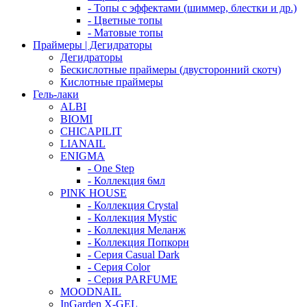
- Топы с эффектами (шиммер, блестки и др.)
- Цветные топы
- Матовые топы
Праймеры | Дегидраторы
Дегидраторы
Бескислотные праймеры (двусторонний скотч)
Кислотные праймеры
Гель-лаки
ALBI
BIOMI
CHICAPILIT
LIANAIL
ENIGMA
- One Step
- Коллекция 6мл
PINK HOUSE
- Коллекция Crystal
- Коллекция Mystic
- Коллекция Меланж
- Коллекция Попкорн
- Серия Casual Dark
- Серия Color
- Серия PARFUME
MOODNAIL
InGarden X-GEL