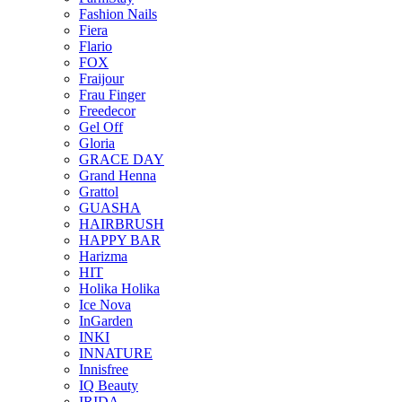
Fashion Nails
Fiera
Flario
FOX
Fraijour
Frau Finger
Freedecor
Gel Off
Gloria
GRACE DAY
Grand Henna
Grattol
GUASHA
HAIRBRUSH
HAPPY BAR
Harizma
HIT
Holika Holika
Ice Nova
InGarden
INKI
INNATURE
Innisfree
IQ Beauty
IRIDA