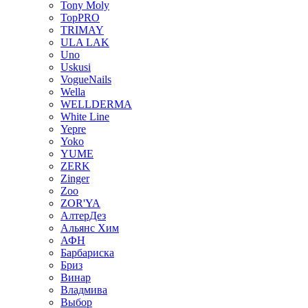
Tony Moly
TopPRO
TRIMAY
ULA LAK
Uno
Uskusi
VogueNails
Wella
WELLDERMA
White Line
Yepre
Yoko
YUME
ZERK
Zinger
Zoo
ZOR'YA
АлтерДез
Альянс Хим
АФН
Барбариска
Бриз
Винар
Владмива
Выбор