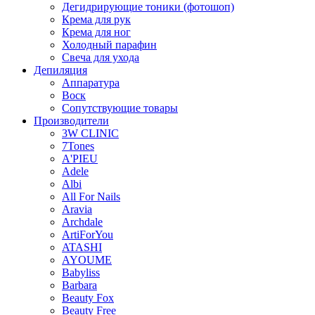
Дегидрирующие тоники (фотошоп)
Крема для рук
Крема для ног
Холодный парафин
Свеча для ухода
Депиляция
Аппаратура
Воск
Сопутствующие товары
Производители
3W CLINIC
7Tones
A'PIEU
Adele
Albi
All For Nails
Aravia
Archdale
ArtiForYou
ATASHI
AYOUME
Babyliss
Barbara
Beauty Fox
Beauty Free