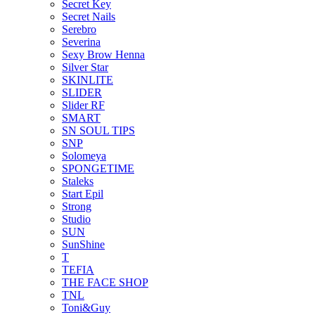
Secret Key
Secret Nails
Serebro
Severina
Sexy Brow Henna
Silver Star
SKINLITE
SLIDER
Slider RF
SMART
SN SOUL TIPS
SNP
Solomeya
SPONGETIME
Staleks
Start Epil
Strong
Studio
SUN
SunShine
T
TEFIA
THE FACE SHOP
TNL
Toni&Guy