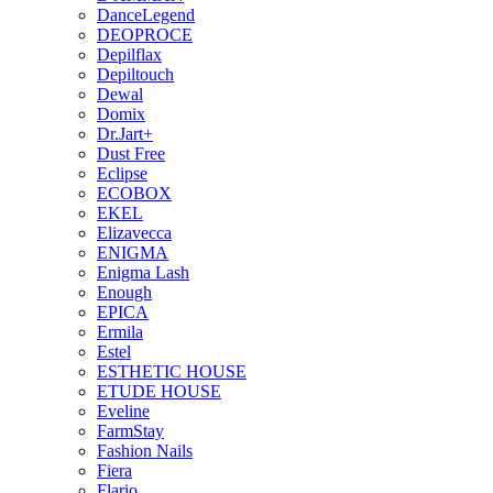
DanceLegend
DEOPROCE
Depilflax
Depiltouch
Dewal
Domix
Dr.Jart+
Dust Free
Eclipse
ECOBOX
EKEL
Elizavecca
ENIGMA
Enigma Lash
Enough
EPICA
Ermila
Estel
ESTHETIC HOUSE
ETUDE HOUSE
Eveline
FarmStay
Fashion Nails
Fiera
Flario