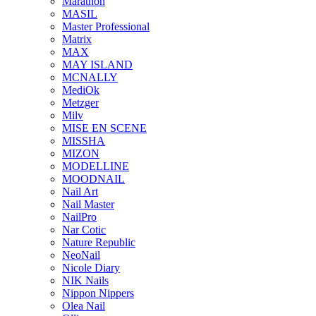
Marathon
MASIL
Master Professional
Matrix
MAX
MAY ISLAND
MCNALLY
MediOk
Metzger
Milv
MISE EN SCENE
MISSHA
MIZON
MODELLINE
MOODNAIL
Nail Art
Nail Master
NailPro
Nar Cotic
Nature Republic
NeoNail
Nicole Diary
NIK Nails
Nippon Nippers
Olea Nail