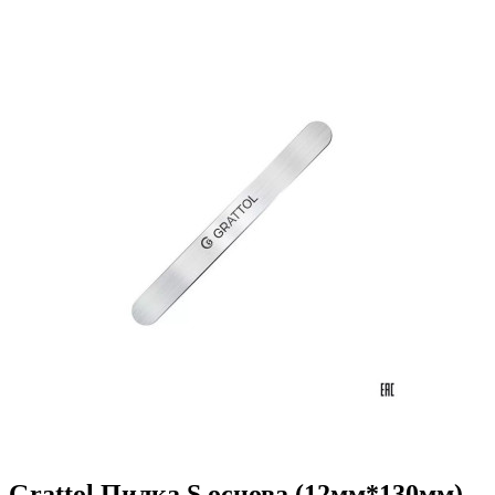
Grattol Пилка S основа (12мм*130мм)