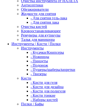
Очистка инструмента от НАЛЕТА
Антисептики
Обезжириватели
Жидкости для снятия
- Для снятия гель-лака
- Для снятия лака
Очистка кистей
Кровоостанавливающее
Ремуверы для кутикулы
Тальк для маникюра
Инструменты | Кисти | Пилки
Инструменты
- Кусачки/Книпсеры
- Ножницы
- Пинцеты
- Подонож
- Пушеры/шаберы/кюретки
- Твизеры
Кисти
- Кисти для геля
- Кисти для дизайна
- Кисти для полигеля
- Кисти тонкие
- Наборы кистей
Пилки / Бафы