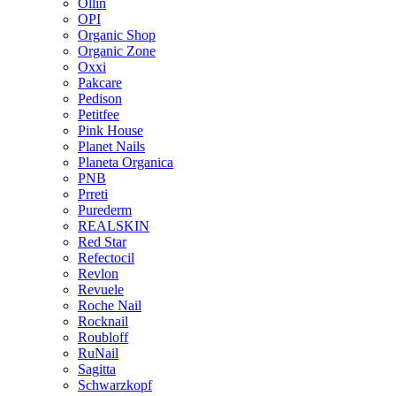
Ollin
OPI
Organic Shop
Organic Zone
Oxxi
Pakcare
Pedison
Petitfee
Pink House
Planet Nails
Planeta Organica
PNB
Prreti
Purederm
REALSKIN
Red Star
Refectocil
Revlon
Revuele
Roche Nail
Rocknail
Roubloff
RuNail
Sagitta
Schwarzkopf