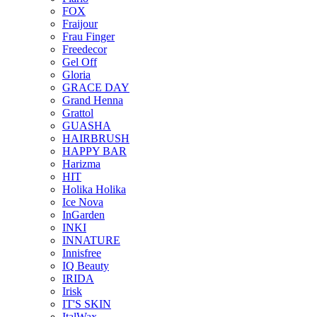
FOX
Fraijour
Frau Finger
Freedecor
Gel Off
Gloria
GRACE DAY
Grand Henna
Grattol
GUASHA
HAIRBRUSH
HAPPY BAR
Harizma
HIT
Holika Holika
Ice Nova
InGarden
INKI
INNATURE
Innisfree
IQ Beauty
IRIDA
Irisk
IT'S SKIN
ItalWax