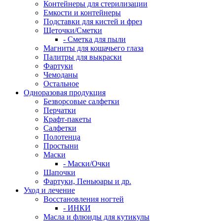
Контейнеры для стерилизации
Емкости и контейнеры
Подставки для кистей и фрез
Щеточки/Сметки
- Сметка для пыли
Магниты для кошачьего глаза
Палитры для выкраски
Фартуки
Чемоданы
Остальное
Одноразовая продукция
Безворсовые салфетки
Перчатки
Крафт-пакеты
Салфетки
Полотенца
Простыни
Маски
- Маски/Очки
Шапочки
Фартуки, Пеньюары и др.
Уход и лечение
Восстановления ногтей
- ИНКИ
Масла и флюиды для кутикулы