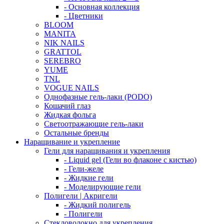
- Основная коллекция
- Цветники
BLOOM
MANITA
NIK NAILS
GRATTOL
SEREBRO
YUME
TNL
VOGUE NAILS
Однофазные гель-лаки (PODO)
Кошачий глаз
Жидкая фольга
Светоотражающие гель-лаки
Остальные бренды
Наращивание и укрепление
Гели для наращивания и укрепления
- Liquid gel (Гели во флаконе с кистью)
- Гели-желе
- Жидкие гели
- Моделирующие гели
Полигели | Акригели
- Жидкий полигель
- Полигели
Стекловолокно для укрепления