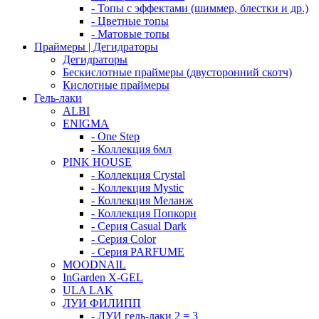
- Топы с эффектами (шиммер, блестки и др.)
- Цветные топы
- Матовые топы
Праймеры | Дегидраторы
Дегидраторы
Бескислотные праймеры (двусторонний скотч)
Кислотные праймеры
Гель-лаки
ALBI
ENIGMA
- One Step
- Коллекция 6мл
PINK HOUSE
- Коллекция Crystal
- Коллекция Mystic
- Коллекция Меланж
- Коллекция Попкорн
- Серия Casual Dark
- Серия Color
- Серия PARFUME
MOODNAIL
InGarden X-GEL
ULA LAK
ЛУИ ФИЛИПП
- ЛУИ гель-лаки 2 = 3