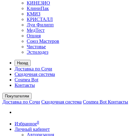
КИНЕЗИО
КлиниПак
КМИЗ
КРИСТАЛЛ
Луи Филипп
МедТест
Опция
Союз Мастеров
Чистовье
Эстилодез
Назад
Доставка по Сочи
Скидочная система
Cosmea Bot
Контакты
Покупателям
Доставка по Сочи
Скидочная система
Cosmea Bot
Контакты
0
Избранное
Личный кабинет
Авторизация