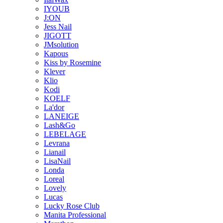
IYOUB
J:ON
Jess Nail
JIGOTT
JMsolution
Kapous
Kiss by Rosemine
Klever
Klio
Kodi
KOELF
La'dor
LANEIGE
Lash&Go
LEBELAGE
Levrana
Lianail
LisaNail
Londa
Loreal
Lovely
Lucas
Lucky Rose Club
Manita Professional