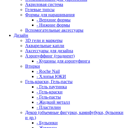
Акриловая система
Гелевые типсы
Формы для наращивания
- Верхние формы
- Нижние формы
Вспомогательные аксессуары
Дизайн
3D гели и маркеры
Акварельные капли
Аксессуары для дизайна
Аэропуффинг (градиент)
- Кушоны для аэропуфинга
Втирки
- Roche Nail
- Хлопья ЮКИ
Гель-краски, Гель-пасты
- Гель паутинка
- Гель-краски
- Гель-пасты
- Жидкий металл
- Пластилин
Декор (объемные фигурки, камифубуки, бульонки
и др.)
- Бульонки
- Жемчуги