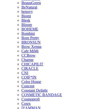
BeauuGreen
BeNatural
benovy
Biomi
Blesk
Bloom
BOHEME
Bombini
Born Pretty
BRONSUN
Brow Xenna
Cafe MiMi
CCBrow
Charme
CHICAPILIT
CIRACLE
CNI
COIF*IN
Color House
Concept
Constant Delight
COSMETIC BANDAGE
Cosmoprofi
Cosrx
D'AMMAN