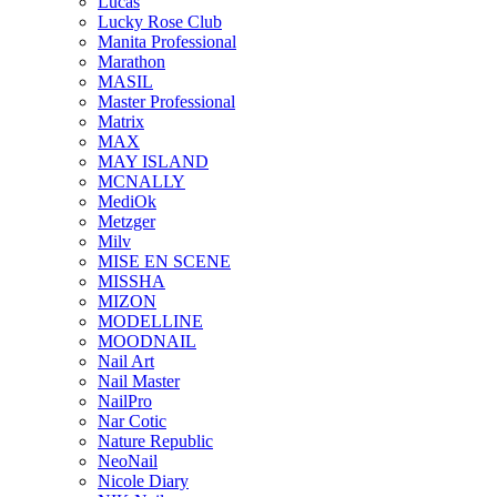
Lucas
Lucky Rose Club
Manita Professional
Marathon
MASIL
Master Professional
Matrix
MAX
MAY ISLAND
MCNALLY
MediOk
Metzger
Milv
MISE EN SCENE
MISSHA
MIZON
MODELLINE
MOODNAIL
Nail Art
Nail Master
NailPro
Nar Cotic
Nature Republic
NeoNail
Nicole Diary