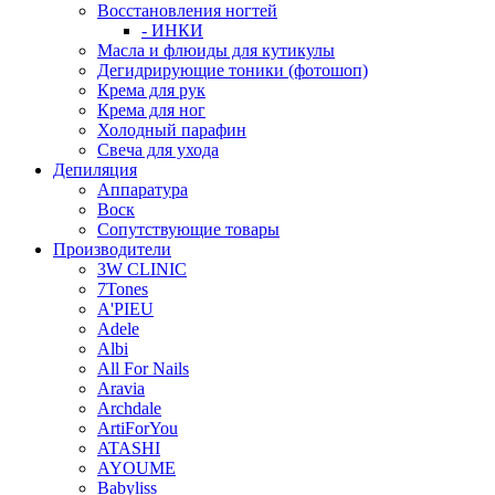
Восстановления ногтей
- ИНКИ
Масла и флюиды для кутикулы
Дегидрирующие тоники (фотошоп)
Крема для рук
Крема для ног
Холодный парафин
Свеча для ухода
Депиляция
Аппаратура
Воск
Сопутствующие товары
Производители
3W CLINIC
7Tones
A'PIEU
Adele
Albi
All For Nails
Aravia
Archdale
ArtiForYou
ATASHI
AYOUME
Babyliss