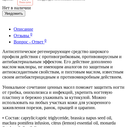
Ваша цена
Нет в наличии
Уведомить
Описание
0
Отзывы
0
Вопрос - Ответ
Антисептическое регенерирующее средство широкого
профиля действия с противогрибковым, противовирусным и
антибактериальным эффектом. Его действие дополнено
маслом маклюры, не имеющим аналогов по защитным и
антиоксидантным свойствам, и пихтовым маслом, известным
своим антибактерицидным и противомикробным действием.
Уникальное сочетание ценных масел поможет защитить ногти
от грибка, онихолизиса и инфекций, укрепить ногтевую
пластину и бережно ухаживать за кутикулой. Можно
использовать на любых участках кожи для ускоренного
заживления порезов, ранок, прыщей и царапин.
• Состав: caprylic/capric triglyceride, brassica napus seed oil,
maclura pomifera infusion, citrus (lemon) essential oil, monarda