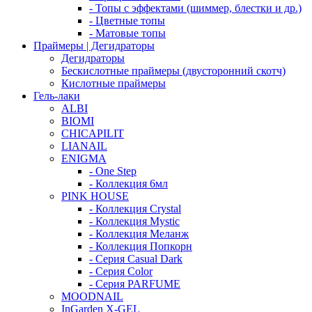
- Топы с эффектами (шиммер, блестки и др.)
- Цветные топы
- Матовые топы
Праймеры | Дегидраторы
Дегидраторы
Бескислотные праймеры (двусторонний скотч)
Кислотные праймеры
Гель-лаки
ALBI
BIOMI
CHICAPILIT
LIANAIL
ENIGMA
- One Step
- Коллекция 6мл
PINK HOUSE
- Коллекция Crystal
- Коллекция Mystic
- Коллекция Меланж
- Коллекция Попкорн
- Серия Casual Dark
- Серия Color
- Серия PARFUME
MOODNAIL
InGarden X-GEL