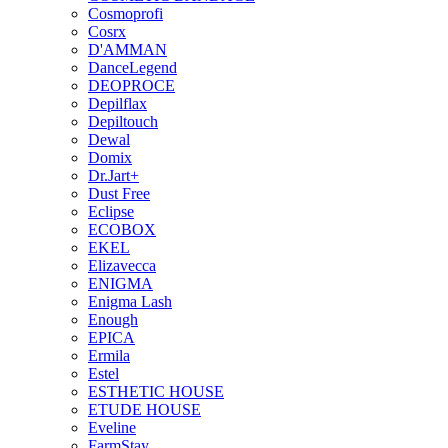
Cosmoprofi
Cosrx
D'AMMAN
DanceLegend
DEOPROCE
Depilflax
Depiltouch
Dewal
Domix
Dr.Jart+
Dust Free
Eclipse
ECOBOX
EKEL
Elizavecca
ENIGMA
Enigma Lash
Enough
EPICA
Ermila
Estel
ESTHETIC HOUSE
ETUDE HOUSE
Eveline
FarmStay