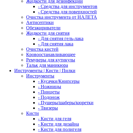
Жидкости для дезинфекции
- Средства для инструментов
- Средства для поверхностей
Очистка инструмента от НАЛЕТА
Антисептики
Обезжириватели
Жидкости для снятия
- Для снятия гель-лака
- Для снятия лака
Очистка кистей
Кровоостанавливающее
Ремуверы для кутикулы
Тальк для маникюра
Инструменты | Кисти | Пилки
Инструменты
- Кусачки/Книпсеры
- Ножницы
- Пинцеты
- Подонож
- Пушеры/шаберы/кюретки
- Твизеры
Кисти
- Кисти для геля
- Кисти для дизайна
- Кисти для полигеля