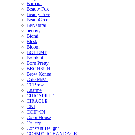
Barbara
Beauty Fox
Beauty Free
BeauuGreen
BeNatural
benovy
Biomi
Blesk
Bloom
BOHEME
Bombini
Born Pretty
BRONSUN
Brow Xenna
Cafe MiMi
CCBrow
Charme
CHICAPILIT
CIRACLE
CNI
COIF*IN
Color House
Concept
Constant Delight
COSMETIC BANDAGE