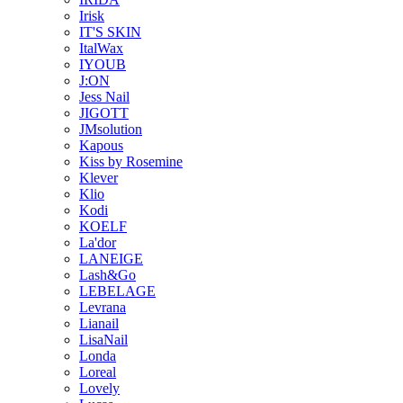
Irisk
IT'S SKIN
ItalWax
IYOUB
J:ON
Jess Nail
JIGOTT
JMsolution
Kapous
Kiss by Rosemine
Klever
Klio
Kodi
KOELF
La'dor
LANEIGE
Lash&Go
LEBELAGE
Levrana
Lianail
LisaNail
Londa
Loreal
Lovely