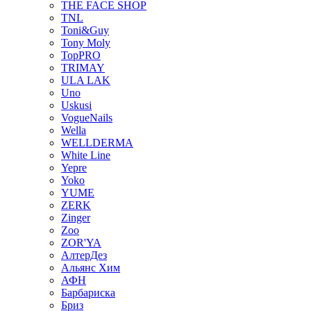
THE FACE SHOP
TNL
Toni&Guy
Tony Moly
TopPRO
TRIMAY
ULA LAK
Uno
Uskusi
VogueNails
Wella
WELLDERMA
White Line
Yepre
Yoko
YUME
ZERK
Zinger
Zoo
ZOR'YA
АлтерДез
Альянс Хим
АФН
Барбариска
Бриз