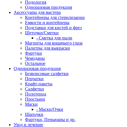
Подология
Одноразовая продукция
Аксессуары для мастера
Контейнеры для стерилизации
Емкости и контейнеры
Подставки для кистей и фрез
Щеточки/Сметки
- Сметка для пыли
Магниты для кошачьего глаза
Палитры для выкраски
Фартуки
Чемоданы
Остальное
Одноразовая продукция
Безворсовые салфетки
Перчатки
Крафт-пакеты
Салфетки
Полотенца
Простыни
Маски
- Маски/Очки
Шапочки
Фартуки, Пеньюары и др.
Уход и лечение