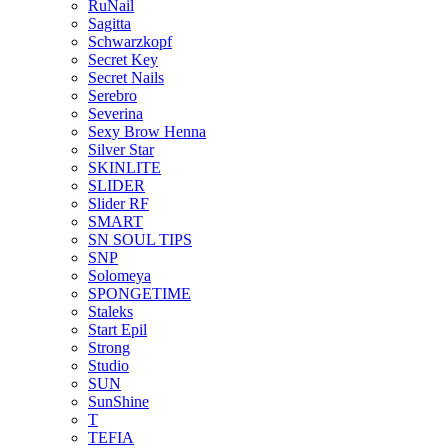
RuNail
Sagitta
Schwarzkopf
Secret Key
Secret Nails
Serebro
Severina
Sexy Brow Henna
Silver Star
SKINLITE
SLIDER
Slider RF
SMART
SN SOUL TIPS
SNP
Solomeya
SPONGETIME
Staleks
Start Epil
Strong
Studio
SUN
SunShine
T
TEFIA