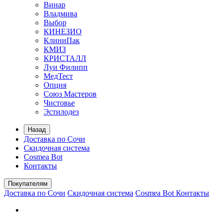
Винар
Владмива
Выбор
КИНЕЗИО
КлиниПак
КМИЗ
КРИСТАЛЛ
Луи Филипп
МедТест
Опция
Союз Мастеров
Чистовье
Эстилодез
Назад
Доставка по Сочи
Скидочная система
Cosmea Bot
Контакты
Покупателям
Доставка по Сочи
Скидочная система
Cosmea Bot
Контакты