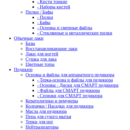
- Кисти тонкие
- Наборы кистей
Пилки / Бафы
- Пилки
- Бафы
- Основы и сменные файлы
- Стеклянные и металлические пилки
Обычные лаки
Базы
Восстанавливающие лаки
Лаки для ногтей
Сушка для лака
Цветные топы
Педикюр
Основы и файлы для аппаратного педикюра
- Терка-основа и файлы для педикюра
- Основы - Диски для СМАРТ педикюра
- Файлы для СМАРТ педикюра
- Спонжи для СМАРТ педикюра
Кератолитики и ремуверы
Колпачки | Насадки для педикюра
Масла для педикюра
Пена для сухого мытья
Терки для ног
Нейтрализаторы