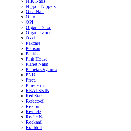
NIK Nails
Nippon Nippers
Olea Nail
Ollin
OPI
Organic Shop
Organic Zone
Oxxi
Pakcare
Pedison
Petitfee
Pink House
Planet Nails
Planeta Organica
PNB
Prreti
Purederm
REALSKIN
Red Star
Refectocil
Revlon
Revuele
Roche Nail
Rocknail
Roubloff