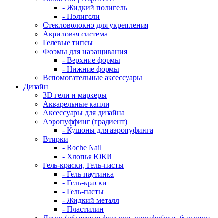
- Жидкий полигель
- Полигели
Стекловолокно для укрепления
Акриловая система
Гелевые типсы
Формы для наращивания
- Верхние формы
- Нижние формы
Вспомогательные аксессуары
Дизайн
3D гели и маркеры
Акварельные капли
Аксессуары для дизайна
Аэропуффинг (градиент)
- Кушоны для аэропуфинга
Втирки
- Roche Nail
- Хлопья ЮКИ
Гель-краски, Гель-пасты
- Гель паутинка
- Гель-краски
- Гель-пасты
- Жидкий металл
- Пластилин
Декор (объемные фигурки, камифубуки, бульонки