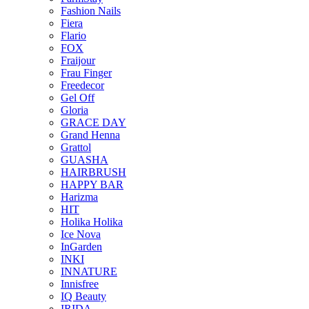
Fashion Nails
Fiera
Flario
FOX
Fraijour
Frau Finger
Freedecor
Gel Off
Gloria
GRACE DAY
Grand Henna
Grattol
GUASHA
HAIRBRUSH
HAPPY BAR
Harizma
HIT
Holika Holika
Ice Nova
InGarden
INKI
INNATURE
Innisfree
IQ Beauty
IRIDA