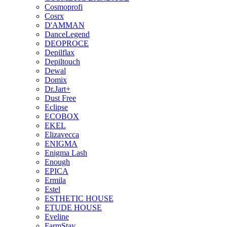
Cosmoprofi
Cosrx
D'AMMAN
DanceLegend
DEOPROCE
Depilflax
Depiltouch
Dewal
Domix
Dr.Jart+
Dust Free
Eclipse
ECOBOX
EKEL
Elizavecca
ENIGMA
Enigma Lash
Enough
EPICA
Ermila
Estel
ESTHETIC HOUSE
ETUDE HOUSE
Eveline
FarmStay