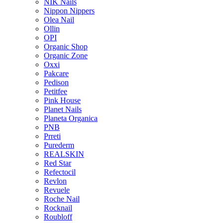
NIK Nails
Nippon Nippers
Olea Nail
Ollin
OPI
Organic Shop
Organic Zone
Oxxi
Pakcare
Pedison
Petitfee
Pink House
Planet Nails
Planeta Organica
PNB
Prreti
Purederm
REALSKIN
Red Star
Refectocil
Revlon
Revuele
Roche Nail
Rocknail
Roubloff