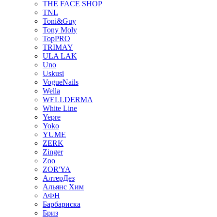
THE FACE SHOP
TNL
Toni&Guy
Tony Moly
TopPRO
TRIMAY
ULA LAK
Uno
Uskusi
VogueNails
Wella
WELLDERMA
White Line
Yepre
Yoko
YUME
ZERK
Zinger
Zoo
ZOR'YA
АлтерДез
Альянс Хим
АФН
Барбариска
Бриз