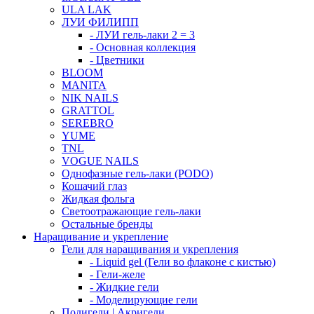
ULA LAK
ЛУИ ФИЛИПП
- ЛУИ гель-лаки 2 = 3
- Основная коллекция
- Цветники
BLOOM
MANITA
NIK NAILS
GRATTOL
SEREBRO
YUME
TNL
VOGUE NAILS
Однофазные гель-лаки (PODO)
Кошачий глаз
Жидкая фольга
Светоотражающие гель-лаки
Остальные бренды
Наращивание и укрепление
Гели для наращивания и укрепления
- Liquid gel (Гели во флаконе с кистью)
- Гели-желе
- Жидкие гели
- Моделирующие гели
Полигели | Акригели