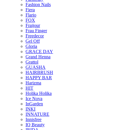
Fashion Nails
Fiera
Flario
FOX
Fraijour
Frau Finger
Freedecor
Gel Off
Gloria
GRACE DAY
Grand Henna
Grattol
GUASHA
HAIRBRUSH
HAPPY BAR
Harizma
HIT
Holika Holika
Ice Nova
InGarden
INKI
INNATURE
Innisfree
IQ Beauty
IRIDA