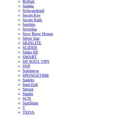
RuNail
Sagitta
Schwarzkopf
Secret Key
Secret Nails
Serebro
Severina
Sexy Brow Henna
Silver Star
SKINLITE
SLIDER
Slider RF
SMART
SN SOUL TIPS
SNP
Solomeya
SPONGETIME
Staleks
Start Epil
Strong
Studio
SUN
SunShine
T
TEFIA