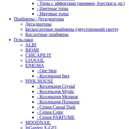
- Топы с эффектами (шиммер, блестки и др.)
- Цветные топы
- Матовые топы
Праймеры | Дегидраторы
Дегидраторы
Бескислотные праймеры (двусторонний скотч)
Кислотные праймеры
Гель-лаки
ALBI
BIOMI
CHICAPILIT
LIANAIL
ENIGMA
- One Step
- Коллекция 6мл
PINK HOUSE
- Коллекция Crystal
- Коллекция Mystic
- Коллекция Меланж
- Коллекция Попкорн
- Серия Casual Dark
- Серия Color
- Серия PARFUME
MOODNAIL
InGarden X-GEL