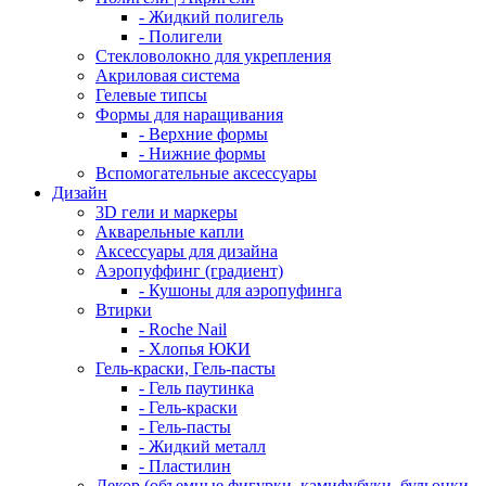
- Жидкий полигель
- Полигели
Стекловолокно для укрепления
Акриловая система
Гелевые типсы
Формы для наращивания
- Верхние формы
- Нижние формы
Вспомогательные аксессуары
Дизайн
3D гели и маркеры
Акварельные капли
Аксессуары для дизайна
Аэропуффинг (градиент)
- Кушоны для аэропуфинга
Втирки
- Roche Nail
- Хлопья ЮКИ
Гель-краски, Гель-пасты
- Гель паутинка
- Гель-краски
- Гель-пасты
- Жидкий металл
- Пластилин
Декор (объемные фигурки, камифубуки, бульонки