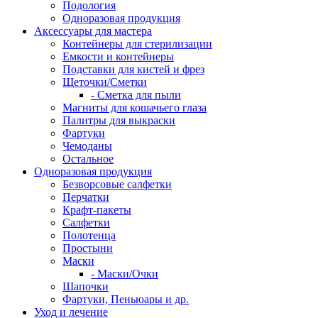
Подология
Одноразовая продукция
Аксессуары для мастера
Контейнеры для стерилизации
Емкости и контейнеры
Подставки для кистей и фрез
Щеточки/Сметки
- Сметка для пыли
Магниты для кошачьего глаза
Палитры для выкраски
Фартуки
Чемоданы
Остальное
Одноразовая продукция
Безворсовые салфетки
Перчатки
Крафт-пакеты
Салфетки
Полотенца
Простыни
Маски
- Маски/Очки
Шапочки
Фартуки, Пеньюары и др.
Уход и лечение