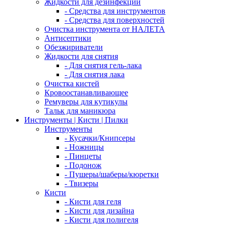
Жидкости для дезинфекции
- Средства для инструментов
- Средства для поверхностей
Очистка инструмента от НАЛЕТА
Антисептики
Обезжириватели
Жидкости для снятия
- Для снятия гель-лака
- Для снятия лака
Очистка кистей
Кровоостанавливающее
Ремуверы для кутикулы
Тальк для маникюра
Инструменты | Кисти | Пилки
Инструменты
- Кусачки/Книпсеры
- Ножницы
- Пинцеты
- Подонож
- Пушеры/шаберы/кюретки
- Твизеры
Кисти
- Кисти для геля
- Кисти для дизайна
- Кисти для полигеля