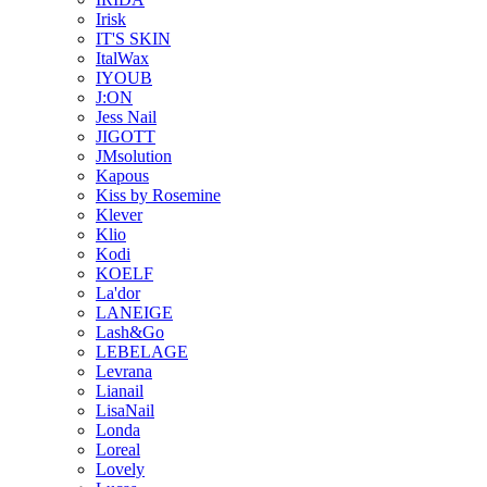
Irisk
IT'S SKIN
ItalWax
IYOUB
J:ON
Jess Nail
JIGOTT
JMsolution
Kapous
Kiss by Rosemine
Klever
Klio
Kodi
KOELF
La'dor
LANEIGE
Lash&Go
LEBELAGE
Levrana
Lianail
LisaNail
Londa
Loreal
Lovely