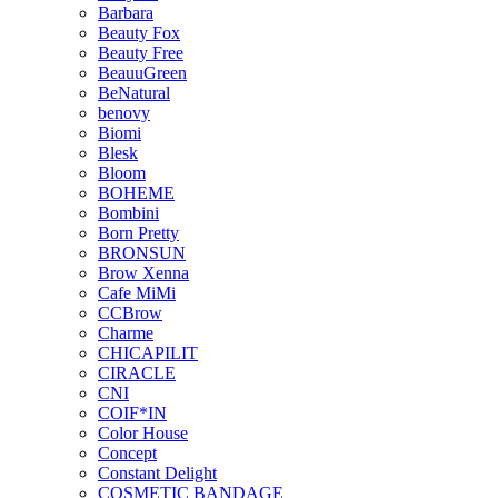
Barbara
Beauty Fox
Beauty Free
BeauuGreen
BeNatural
benovy
Biomi
Blesk
Bloom
BOHEME
Bombini
Born Pretty
BRONSUN
Brow Xenna
Cafe MiMi
CCBrow
Charme
CHICAPILIT
CIRACLE
CNI
COIF*IN
Color House
Concept
Constant Delight
COSMETIC BANDAGE