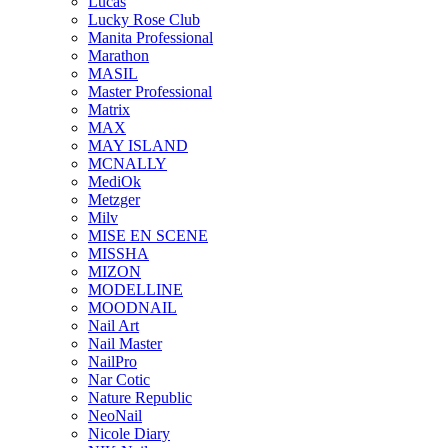
Lucas
Lucky Rose Club
Manita Professional
Marathon
MASIL
Master Professional
Matrix
MAX
MAY ISLAND
MCNALLY
MediOk
Metzger
Milv
MISE EN SCENE
MISSHA
MIZON
MODELLINE
MOODNAIL
Nail Art
Nail Master
NailPro
Nar Cotic
Nature Republic
NeoNail
Nicole Diary