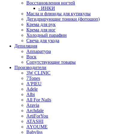
Восстановления ногтей
- ИНКИ
Масла и флюиды для кутикулы
Дегидрирующие тоники (фотошоп)
Крема для рук
Крема для ног
Холодный парафин
Свеча для ухода
Депиляция
Аппаратура
Воск
Сопутствующие товары
Производители
3W CLINIC
7Tones
A'PIEU
Adele
Albi
All For Nails
Aravia
Archdale
ArtiForYou
ATASHI
AYOUME
Babyliss