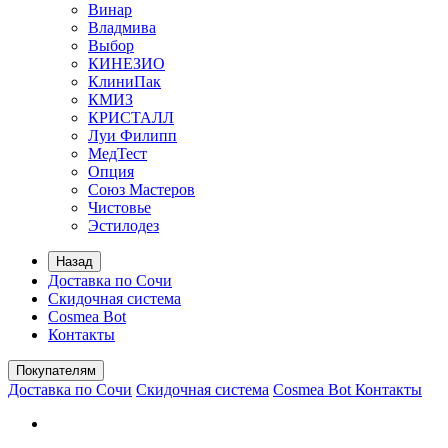
Винар
Владмива
Выбор
КИНЕЗИО
КлиниПак
КМИЗ
КРИСТАЛЛ
Луи Филипп
МедТест
Опция
Союз Мастеров
Чистовье
Эстилодез
Назад
Доставка по Сочи
Скидочная система
Cosmea Bot
Контакты
Покупателям
Доставка по Сочи
Скидочная система
Cosmea Bot
Контакты