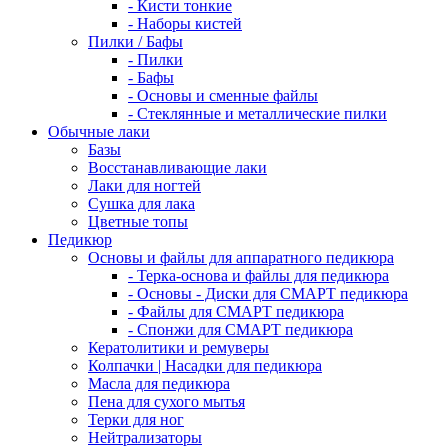
- Кисти тонкие
- Наборы кистей
Пилки / Бафы
- Пилки
- Бафы
- Основы и сменные файлы
- Стеклянные и металлические пилки
Обычные лаки
Базы
Восстанавливающие лаки
Лаки для ногтей
Сушка для лака
Цветные топы
Педикюр
Основы и файлы для аппаратного педикюра
- Терка-основа и файлы для педикюра
- Основы - Диски для СМАРТ педикюра
- Файлы для СМАРТ педикюра
- Спонжи для СМАРТ педикюра
Кератолитики и ремуверы
Колпачки | Насадки для педикюра
Масла для педикюра
Пена для сухого мытья
Терки для ног
Нейтрализаторы