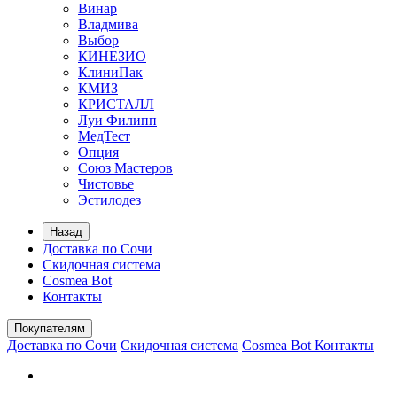
Винар
Владмива
Выбор
КИНЕЗИО
КлиниПак
КМИЗ
КРИСТАЛЛ
Луи Филипп
МедТест
Опция
Союз Мастеров
Чистовье
Эстилодез
Назад
Доставка по Сочи
Скидочная система
Cosmea Bot
Контакты
Покупателям
Доставка по Сочи
Скидочная система
Cosmea Bot
Контакты