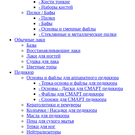
- Кисти тонкие
- Наборы кистей
Пилки / Бафы
- Пилки
- Бафы
- Основы и сменные файлы
- Стеклянные и металлические пилки
Обычные лаки
Базы
Восстанавливающие лаки
Лаки для ногтей
Сушка для лака
Цветные топы
Педикюр
Основы и файлы для аппаратного педикюра
- Терка-основа и файлы для педикюра
- Основы - Диски для СМАРТ педикюра
- Файлы для СМАРТ педикюра
- Спонжи для СМАРТ педикюра
Кератолитики и ремуверы
Колпачки | Насадки для педикюра
Масла для педикюра
Пена для сухого мытья
Терки для ног
Нейтрализаторы