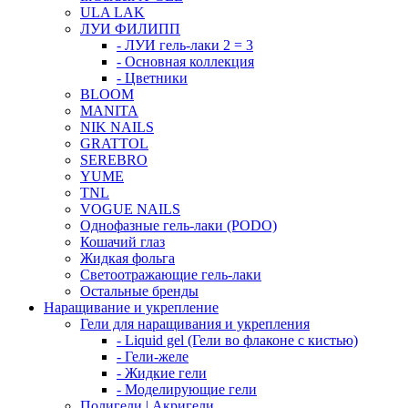
ULA LAK
ЛУИ ФИЛИПП
- ЛУИ гель-лаки 2 = 3
- Основная коллекция
- Цветники
BLOOM
MANITA
NIK NAILS
GRATTOL
SEREBRO
YUME
TNL
VOGUE NAILS
Однофазные гель-лаки (PODO)
Кошачий глаз
Жидкая фольга
Светоотражающие гель-лаки
Остальные бренды
Наращивание и укрепление
Гели для наращивания и укрепления
- Liquid gel (Гели во флаконе с кистью)
- Гели-желе
- Жидкие гели
- Моделирующие гели
Полигели | Акригели