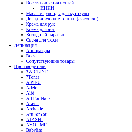
Восстановления ногтей
- ИНКИ
Масла и флюиды для кутикулы
Дегидрирующие тоники (фотошоп)
Крема для рук
Крема для ног
Холодный парафин
Свеча для ухода
Депиляция
Аппаратура
Воск
Сопутствующие товары
Производители
3W CLINIC
7Tones
A'PIEU
Adele
Albi
All For Nails
Aravia
Archdale
ArtiForYou
ATASHI
AYOUME
Babyliss