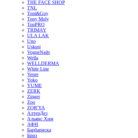
THE FACE SHOP
TNL
Toni&Guy
Tony Moly
TopPRO
TRIMAY
ULA LAK
Uno
Uskusi
VogueNails
Wella
WELLDERMA
White Line
Yepre
Yoko
YUME
ZERK
Zinger
Zoo
ZOR'YA
АлтерДез
Альянс Хим
АФН
Барбариска
Бриз