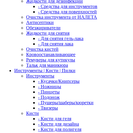
Жидкости для дезинфекции
- Средства для инструментов
- Средства для поверхностей
Очистка инструмента от НАЛЕТА
Антисептики
Обезжириватели
Жидкости для снятия
- Для снятия гель-лака
- Для снятия лака
Очистка кистей
Кровоостанавливающее
Ремуверы для кутикулы
Тальк для маникюра
Инструменты | Кисти | Пилки
Инструменты
- Кусачки/Книпсеры
- Ножницы
- Пинцеты
- Подонож
- Пушеры/шаберы/кюретки
- Твизеры
Кисти
- Кисти для геля
- Кисти для дизайна
- Кисти для полигеля