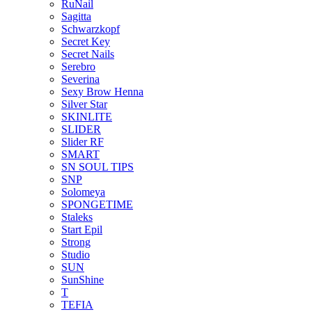
RuNail
Sagitta
Schwarzkopf
Secret Key
Secret Nails
Serebro
Severina
Sexy Brow Henna
Silver Star
SKINLITE
SLIDER
Slider RF
SMART
SN SOUL TIPS
SNP
Solomeya
SPONGETIME
Staleks
Start Epil
Strong
Studio
SUN
SunShine
T
TEFIA