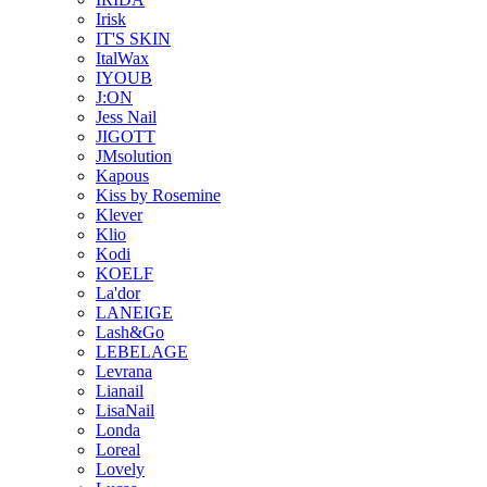
Irisk
IT'S SKIN
ItalWax
IYOUB
J:ON
Jess Nail
JIGOTT
JMsolution
Kapous
Kiss by Rosemine
Klever
Klio
Kodi
KOELF
La'dor
LANEIGE
Lash&Go
LEBELAGE
Levrana
Lianail
LisaNail
Londa
Loreal
Lovely