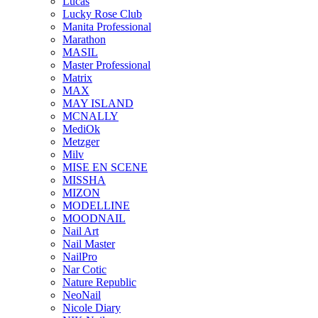
Lucas
Lucky Rose Club
Manita Professional
Marathon
MASIL
Master Professional
Matrix
MAX
MAY ISLAND
MCNALLY
MediOk
Metzger
Milv
MISE EN SCENE
MISSHA
MIZON
MODELLINE
MOODNAIL
Nail Art
Nail Master
NailPro
Nar Cotic
Nature Republic
NeoNail
Nicole Diary