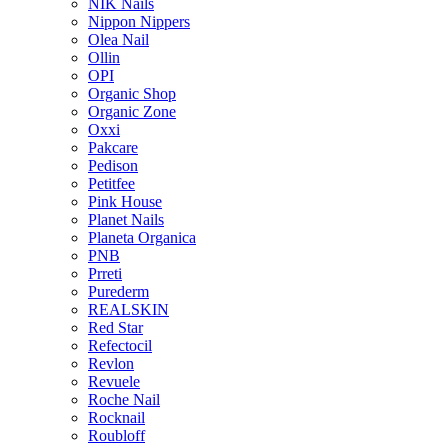
NIK Nails
Nippon Nippers
Olea Nail
Ollin
OPI
Organic Shop
Organic Zone
Oxxi
Pakcare
Pedison
Petitfee
Pink House
Planet Nails
Planeta Organica
PNB
Prreti
Purederm
REALSKIN
Red Star
Refectocil
Revlon
Revuele
Roche Nail
Rocknail
Roubloff