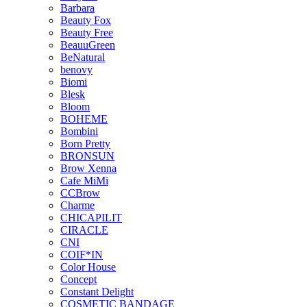
Barbara
Beauty Fox
Beauty Free
BeauuGreen
BeNatural
benovy
Biomi
Blesk
Bloom
BOHEME
Bombini
Born Pretty
BRONSUN
Brow Xenna
Cafe MiMi
CCBrow
Charme
CHICAPILIT
CIRACLE
CNI
COIF*IN
Color House
Concept
Constant Delight
COSMETIC BANDAGE