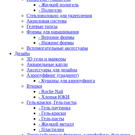
- Жидкий полигель
- Полигели
Стекловолокно для укрепления
Акриловая система
Гелевые типсы
Формы для наращивания
- Верхние формы
- Нижние формы
Вспомогательные аксессуары
Дизайн
3D гели и маркеры
Акварельные капли
Аксессуары для дизайна
Аэропуффинг (градиент)
- Кушоны для аэропуфинга
Втирки
- Roche Nail
- Хлопья ЮКИ
Гель-краски, Гель-пасты
- Гель паутинка
- Гель-краски
- Гель-пасты
- Жидкий металл
- Пластилин
Декор (объемные фигурки, камифубуки, бульонки