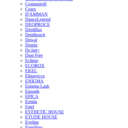
Cosmoprofi
Cosrx
D'AMMAN
DanceLegend
DEOPROCE
Depilflax
Depiltouch
Dewal
Domix
Dr.Jart+
Dust Free
Eclipse
ECOBOX
EKEL
Elizavecca
ENIGMA
Enigma Lash
Enough
EPICA
Ermila
Estel
ESTHETIC HOUSE
ETUDE HOUSE
Eveline
FarmStay