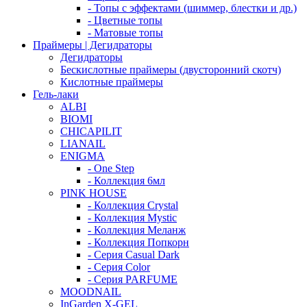
- Топы с эффектами (шиммер, блестки и др.)
- Цветные топы
- Матовые топы
Праймеры | Дегидраторы
Дегидраторы
Бескислотные праймеры (двусторонний скотч)
Кислотные праймеры
Гель-лаки
ALBI
BIOMI
CHICAPILIT
LIANAIL
ENIGMA
- One Step
- Коллекция 6мл
PINK HOUSE
- Коллекция Crystal
- Коллекция Mystic
- Коллекция Меланж
- Коллекция Попкорн
- Серия Casual Dark
- Серия Color
- Серия PARFUME
MOODNAIL
InGarden X-GEL