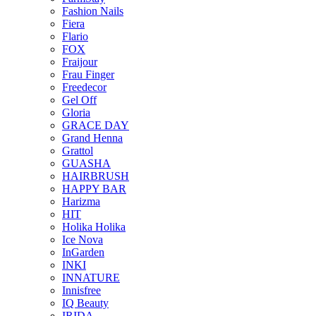
Fashion Nails
Fiera
Flario
FOX
Fraijour
Frau Finger
Freedecor
Gel Off
Gloria
GRACE DAY
Grand Henna
Grattol
GUASHA
HAIRBRUSH
HAPPY BAR
Harizma
HIT
Holika Holika
Ice Nova
InGarden
INKI
INNATURE
Innisfree
IQ Beauty
IRIDA