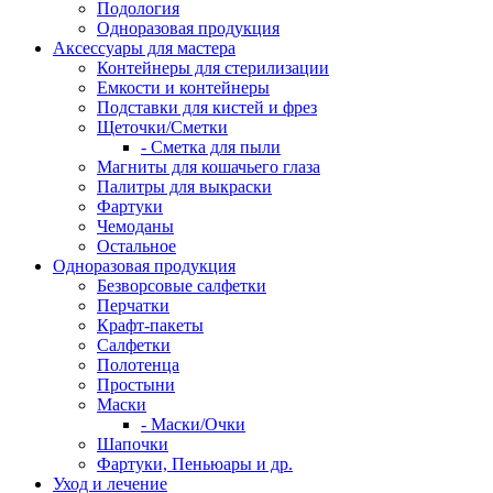
Подология
Одноразовая продукция
Аксессуары для мастера
Контейнеры для стерилизации
Емкости и контейнеры
Подставки для кистей и фрез
Щеточки/Сметки
- Сметка для пыли
Магниты для кошачьего глаза
Палитры для выкраски
Фартуки
Чемоданы
Остальное
Одноразовая продукция
Безворсовые салфетки
Перчатки
Крафт-пакеты
Салфетки
Полотенца
Простыни
Маски
- Маски/Очки
Шапочки
Фартуки, Пеньюары и др.
Уход и лечение