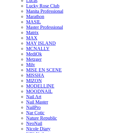
Lucas
Lucky Rose Club
Manita Professional
Marathon
MASIL
Master Professional
Matrix
MAX
MAY ISLAND
MCNALLY
MediOk
Metzger
Milv
MISE EN SCENE
MISSHA
MIZON
MODELLINE
MOODNAIL
Nail Art
Nail Master
NailPro
Nar Cotic
Nature Republic
NeoNail
Nicole Diary