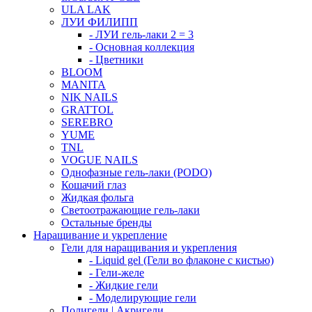
ULA LAK
ЛУИ ФИЛИПП
- ЛУИ гель-лаки 2 = 3
- Основная коллекция
- Цветники
BLOOM
MANITA
NIK NAILS
GRATTOL
SEREBRO
YUME
TNL
VOGUE NAILS
Однофазные гель-лаки (PODO)
Кошачий глаз
Жидкая фольга
Светоотражающие гель-лаки
Остальные бренды
Наращивание и укрепление
Гели для наращивания и укрепления
- Liquid gel (Гели во флаконе с кистью)
- Гели-желе
- Жидкие гели
- Моделирующие гели
Полигели | Акригели