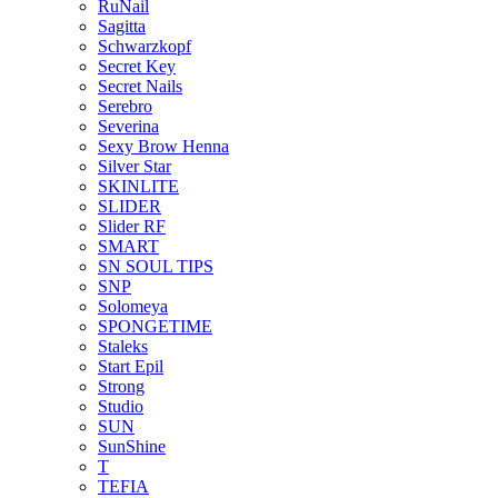
RuNail
Sagitta
Schwarzkopf
Secret Key
Secret Nails
Serebro
Severina
Sexy Brow Henna
Silver Star
SKINLITE
SLIDER
Slider RF
SMART
SN SOUL TIPS
SNP
Solomeya
SPONGETIME
Staleks
Start Epil
Strong
Studio
SUN
SunShine
T
TEFIA