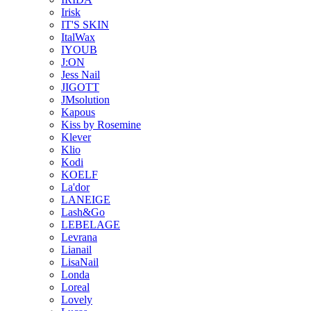
Irisk
IT'S SKIN
ItalWax
IYOUB
J:ON
Jess Nail
JIGOTT
JMsolution
Kapous
Kiss by Rosemine
Klever
Klio
Kodi
KOELF
La'dor
LANEIGE
Lash&Go
LEBELAGE
Levrana
Lianail
LisaNail
Londa
Loreal
Lovely