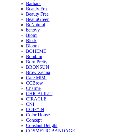
Barbara
Beauty Fox
Beauty Free
BeauuGreen
BeNatural
benovy
Biomi
Blesk
Bloom
BOHEME
Bombini
Born Pretty
BRONSUN
Brow Xenna
Cafe MiMi
CCBrow
Charme
CHICAPILIT
CIRACLE
CNI
COIF*IN
Color House
Concept
Constant Delight
COSMETIC BANDAGE