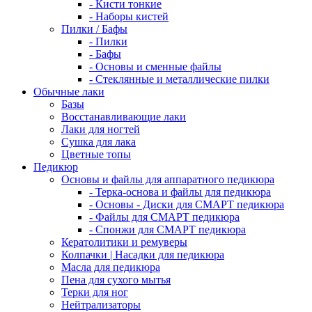
- Кисти тонкие
- Наборы кистей
Пилки / Бафы
- Пилки
- Бафы
- Основы и сменные файлы
- Стеклянные и металлические пилки
Обычные лаки
Базы
Восстанавливающие лаки
Лаки для ногтей
Сушка для лака
Цветные топы
Педикюр
Основы и файлы для аппаратного педикюра
- Терка-основа и файлы для педикюра
- Основы - Диски для СМАРТ педикюра
- Файлы для СМАРТ педикюра
- Спонжи для СМАРТ педикюра
Кератолитики и ремуверы
Колпачки | Насадки для педикюра
Масла для педикюра
Пена для сухого мытья
Терки для ног
Нейтрализаторы