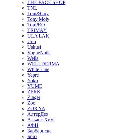
THE FACE SHOP
TNL
Toni&Guy
Tony Moly
TopPRO
TRIMAY
ULA LAK
Uno
Uskusi
VogueNails
Wella
WELLDERMA
White Line
Yepre
Yoko
YUME
ZERK
Zinger
Zoo
ZOR'YA
АлтерДез
Альянс Хим
АФН
Барбариска
Бриз