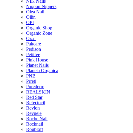
NIK Nails
Nippon Nippers
Olea Nail
Ollin
OPI
Organic Shop
Organic Zone
Oxxi
Pakcare
Pedison
Petitfee
Pink House
Planet Nails
Planeta Organica
PNB
Prreti
Purederm
REALSKIN
Red Star
Refectocil
Revlon
Revuele
Roche Nail
Rocknail
Roubloff