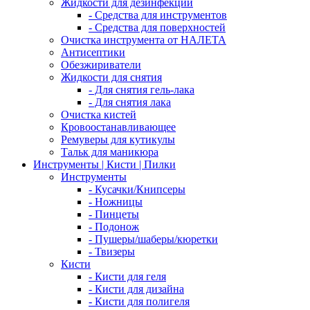
Жидкости для дезинфекции
- Средства для инструментов
- Средства для поверхностей
Очистка инструмента от НАЛЕТА
Антисептики
Обезжириватели
Жидкости для снятия
- Для снятия гель-лака
- Для снятия лака
Очистка кистей
Кровоостанавливающее
Ремуверы для кутикулы
Тальк для маникюра
Инструменты | Кисти | Пилки
Инструменты
- Кусачки/Книпсеры
- Ножницы
- Пинцеты
- Подонож
- Пушеры/шаберы/кюретки
- Твизеры
Кисти
- Кисти для геля
- Кисти для дизайна
- Кисти для полигеля