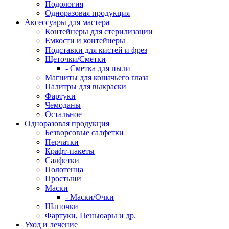
Подология
Одноразовая продукция
Аксессуары для мастера
Контейнеры для стерилизации
Емкости и контейнеры
Подставки для кистей и фрез
Щеточки/Сметки
- Сметка для пыли
Магниты для кошачьего глаза
Палитры для выкраски
Фартуки
Чемоданы
Остальное
Одноразовая продукция
Безворсовые салфетки
Перчатки
Крафт-пакеты
Салфетки
Полотенца
Простыни
Маски
- Маски/Очки
Шапочки
Фартуки, Пеньюары и др.
Уход и лечение