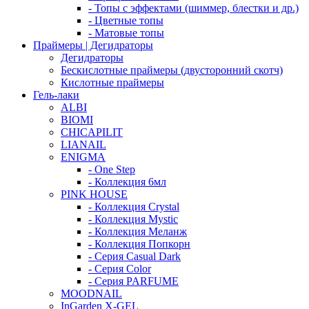
- Топы с эффектами (шиммер, блестки и др.)
- Цветные топы
- Матовые топы
Праймеры | Дегидраторы
Дегидраторы
Бескислотные праймеры (двусторонний скотч)
Кислотные праймеры
Гель-лаки
ALBI
BIOMI
CHICAPILIT
LIANAIL
ENIGMA
- One Step
- Коллекция 6мл
PINK HOUSE
- Коллекция Crystal
- Коллекция Mystic
- Коллекция Меланж
- Коллекция Попкорн
- Серия Casual Dark
- Серия Color
- Серия PARFUME
MOODNAIL
InGarden X-GEL