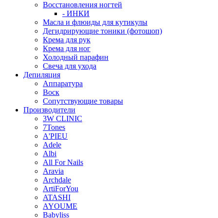
Восстановления ногтей
- ИНКИ
Масла и флюиды для кутикулы
Дегидрирующие тоники (фотошоп)
Крема для рук
Крема для ног
Холодный парафин
Свеча для ухода
Депиляция
Аппаратура
Воск
Сопутствующие товары
Производители
3W CLINIC
7Tones
A'PIEU
Adele
Albi
All For Nails
Aravia
Archdale
ArtiForYou
ATASHI
AYOUME
Babyliss