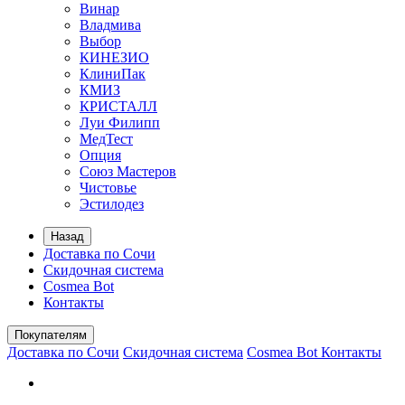
Винар
Владмива
Выбор
КИНЕЗИО
КлиниПак
КМИЗ
КРИСТАЛЛ
Луи Филипп
МедТест
Опция
Союз Мастеров
Чистовье
Эстилодез
Назад
Доставка по Сочи
Скидочная система
Cosmea Bot
Контакты
Покупателям
Доставка по Сочи
Скидочная система
Cosmea Bot
Контакты