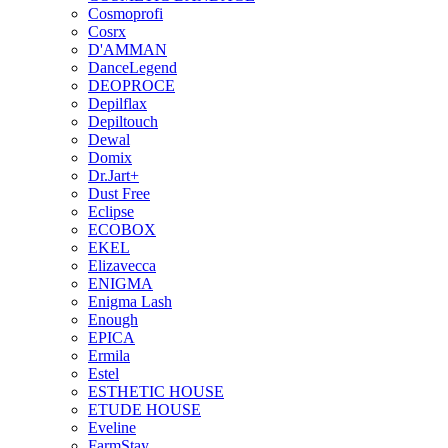
Cosmoprofi
Cosrx
D'AMMAN
DanceLegend
DEOPROCE
Depilflax
Depiltouch
Dewal
Domix
Dr.Jart+
Dust Free
Eclipse
ECOBOX
EKEL
Elizavecca
ENIGMA
Enigma Lash
Enough
EPICA
Ermila
Estel
ESTHETIC HOUSE
ETUDE HOUSE
Eveline
FarmStay