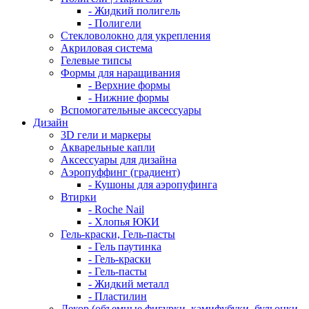
- Жидкий полигель
- Полигели
Стекловолокно для укрепления
Акриловая система
Гелевые типсы
Формы для наращивания
- Верхние формы
- Нижние формы
Вспомогательные аксессуары
Дизайн
3D гели и маркеры
Акварельные капли
Аксессуары для дизайна
Аэропуффинг (градиент)
- Кушоны для аэропуфинга
Втирки
- Roche Nail
- Хлопья ЮКИ
Гель-краски, Гель-пасты
- Гель паутинка
- Гель-краски
- Гель-пасты
- Жидкий металл
- Пластилин
Декор (объемные фигурки, камифубуки, бульонки