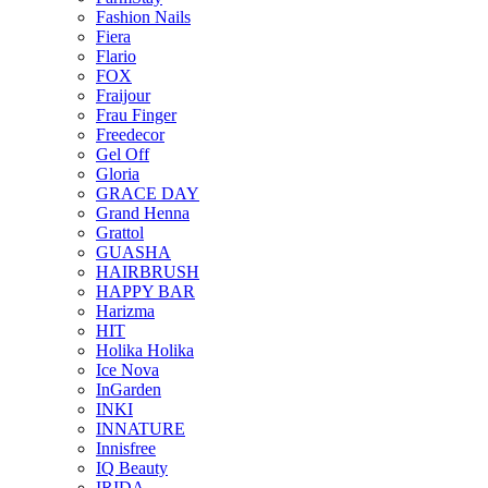
Fashion Nails
Fiera
Flario
FOX
Fraijour
Frau Finger
Freedecor
Gel Off
Gloria
GRACE DAY
Grand Henna
Grattol
GUASHA
HAIRBRUSH
HAPPY BAR
Harizma
HIT
Holika Holika
Ice Nova
InGarden
INKI
INNATURE
Innisfree
IQ Beauty
IRIDA