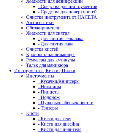
Жидкости для дезинфекции
- Средства для инструментов
- Средства для поверхностей
Очистка инструмента от НАЛЕТА
Антисептики
Обезжириватели
Жидкости для снятия
- Для снятия гель-лака
- Для снятия лака
Очистка кистей
Кровоостанавливающее
Ремуверы для кутикулы
Тальк для маникюра
Инструменты | Кисти | Пилки
Инструменты
- Кусачки/Книпсеры
- Ножницы
- Пинцеты
- Подонож
- Пушеры/шаберы/кюретки
- Твизеры
Кисти
- Кисти для геля
- Кисти для дизайна
- Кисти для полигеля