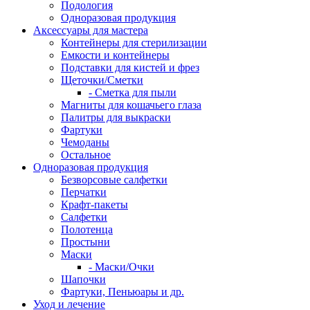
Подология
Одноразовая продукция
Аксессуары для мастера
Контейнеры для стерилизации
Емкости и контейнеры
Подставки для кистей и фрез
Щеточки/Сметки
- Сметка для пыли
Магниты для кошачьего глаза
Палитры для выкраски
Фартуки
Чемоданы
Остальное
Одноразовая продукция
Безворсовые салфетки
Перчатки
Крафт-пакеты
Салфетки
Полотенца
Простыни
Маски
- Маски/Очки
Шапочки
Фартуки, Пеньюары и др.
Уход и лечение