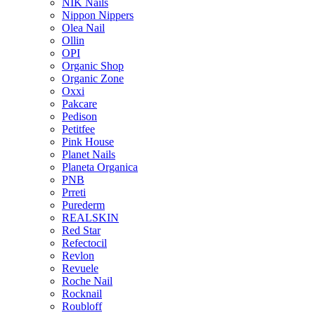
NIK Nails
Nippon Nippers
Olea Nail
Ollin
OPI
Organic Shop
Organic Zone
Oxxi
Pakcare
Pedison
Petitfee
Pink House
Planet Nails
Planeta Organica
PNB
Prreti
Purederm
REALSKIN
Red Star
Refectocil
Revlon
Revuele
Roche Nail
Rocknail
Roubloff