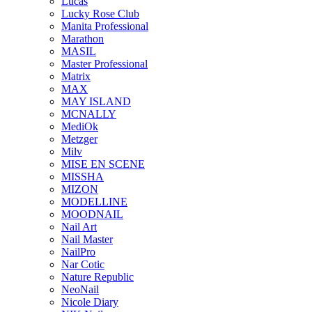
Lucas
Lucky Rose Club
Manita Professional
Marathon
MASIL
Master Professional
Matrix
MAX
MAY ISLAND
MCNALLY
MediOk
Metzger
Milv
MISE EN SCENE
MISSHA
MIZON
MODELLINE
MOODNAIL
Nail Art
Nail Master
NailPro
Nar Cotic
Nature Republic
NeoNail
Nicole Diary