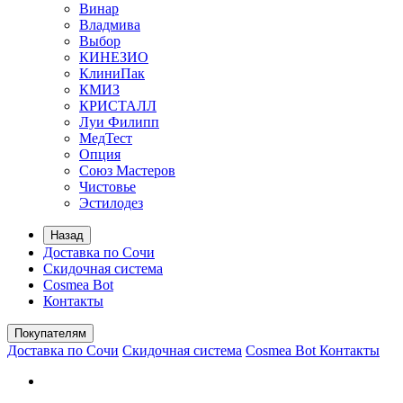
Винар
Владмива
Выбор
КИНЕЗИО
КлиниПак
КМИЗ
КРИСТАЛЛ
Луи Филипп
МедТест
Опция
Союз Мастеров
Чистовье
Эстилодез
Назад
Доставка по Сочи
Скидочная система
Cosmea Bot
Контакты
Покупателям
Доставка по Сочи
Скидочная система
Cosmea Bot
Контакты