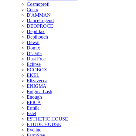
Cosmoprofi
Cosrx
D'AMMAN
DanceLegend
DEOPROCE
Depilflax
Depiltouch
Dewal
Domix
Dr.Jart+
Dust Free
Eclipse
ECOBOX
EKEL
Elizavecca
ENIGMA
Enigma Lash
Enough
EPICA
Ermila
Estel
ESTHETIC HOUSE
ETUDE HOUSE
Eveline
FarmStay