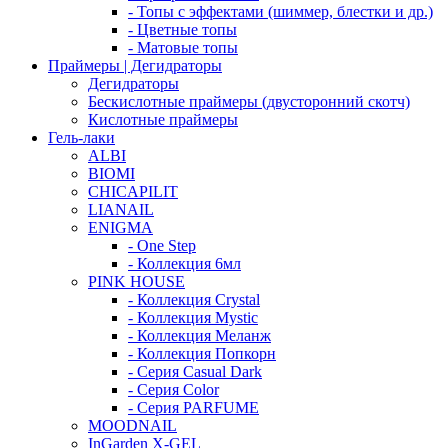
- Топы с эффектами (шиммер, блестки и др.)
- Цветные топы
- Матовые топы
Праймеры | Дегидраторы
Дегидраторы
Бескислотные праймеры (двусторонний скотч)
Кислотные праймеры
Гель-лаки
ALBI
BIOMI
CHICAPILIT
LIANAIL
ENIGMA
- One Step
- Коллекция 6мл
PINK HOUSE
- Коллекция Crystal
- Коллекция Mystic
- Коллекция Меланж
- Коллекция Попкорн
- Серия Casual Dark
- Серия Color
- Серия PARFUME
MOODNAIL
InGarden X-GEL