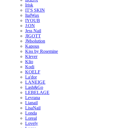
Irisk
IT'S SKIN
ItalWax
IYOUB
J:ON
Jess Nail
JIGOTT
JMsolution
Kapous
Kiss by Rosemine
Klever
Klio
Kodi
KOELF
La'dor
LANEIGE
Lash&Go
LEBELAGE
Levrana
Lianail
LisaNail
Londa
Loreal
Lovely