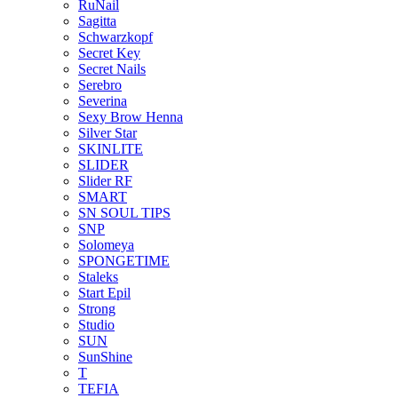
RuNail
Sagitta
Schwarzkopf
Secret Key
Secret Nails
Serebro
Severina
Sexy Brow Henna
Silver Star
SKINLITE
SLIDER
Slider RF
SMART
SN SOUL TIPS
SNP
Solomeya
SPONGETIME
Staleks
Start Epil
Strong
Studio
SUN
SunShine
T
TEFIA