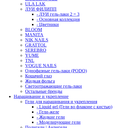
ULA LAK
ЛУИ ФИЛИПП
- ЛУИ гель-лаки 2 = 3
- Основная коллекция
- Цветники
BLOOM
MANITA
NIK NAILS
GRATTOL
SEREBRO
YUME
TNL
VOGUE NAILS
Однофазные гель-лаки (PODO)
Кошачий глаз
Жидкая фольга
Светоотражающие гель-лаки
Остальные бренды
Наращивание и укрепление
Гели для наращивания и укрепления
- Liquid gel (Гели во флаконе с кистью)
- Гели-желе
- Жидкие гели
- Моделирующие гели
Полигели | Акригели