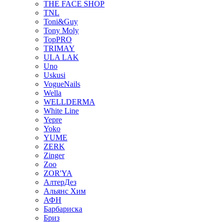
THE FACE SHOP
TNL
Toni&Guy
Tony Moly
TopPRO
TRIMAY
ULA LAK
Uno
Uskusi
VogueNails
Wella
WELLDERMA
White Line
Yepre
Yoko
YUME
ZERK
Zinger
Zoo
ZOR'YA
АлтерДез
Альянс Хим
АФН
Барбариска
Бриз