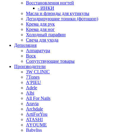
Восстановления ногтей
- ИНКИ
Масла и флюиды для кутикулы
Дегидрирующие тоники (фотошоп)
Крема для рук
Крема для ног
Холодный парафин
Свеча для ухода
Депиляция
Аппаратура
Воск
Сопутствующие товары
Производители
3W CLINIC
7Tones
A'PIEU
Adele
Albi
All For Nails
Aravia
Archdale
ArtiForYou
ATASHI
AYOUME
Babyliss