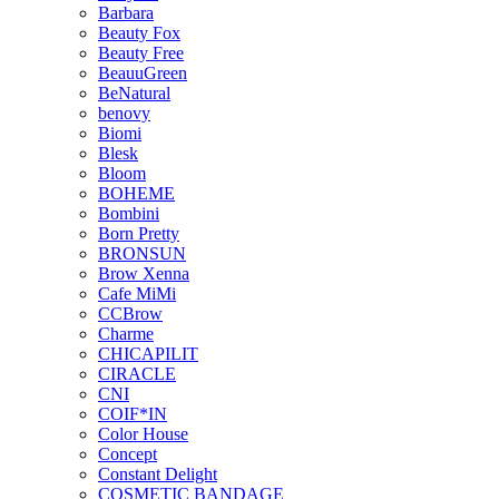
Barbara
Beauty Fox
Beauty Free
BeauuGreen
BeNatural
benovy
Biomi
Blesk
Bloom
BOHEME
Bombini
Born Pretty
BRONSUN
Brow Xenna
Cafe MiMi
CCBrow
Charme
CHICAPILIT
CIRACLE
CNI
COIF*IN
Color House
Concept
Constant Delight
COSMETIC BANDAGE