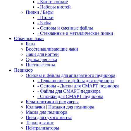
- Кисти тонкие
- Наборы кистей
Пилки / Бафы
- Пилки
- Бафы
- Основы и сменные файлы
- Стеклянные и металлические пилки
Обычные лаки
Базы
Восстанавливающие лаки
Лаки для ногтей
Сушка для лака
Цветные топы
Педикюр
Основы и файлы для аппаратного педикюра
- Терка-основа и файлы для педикюра
- Основы - Диски для СМАРТ педикюра
- Файлы для СМАРТ педикюра
- Спонжи для СМАРТ педикюра
Кератолитики и ремуверы
Колпачки | Насадки для педикюра
Масла для педикюра
Пена для сухого мытья
Терки для ног
Нейтрализаторы