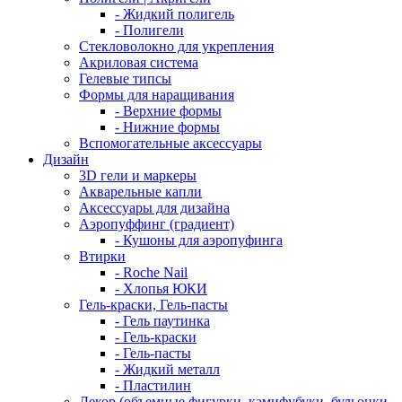
- Жидкий полигель
- Полигели
Стекловолокно для укрепления
Акриловая система
Гелевые типсы
Формы для наращивания
- Верхние формы
- Нижние формы
Вспомогательные аксессуары
Дизайн
3D гели и маркеры
Акварельные капли
Аксессуары для дизайна
Аэропуффинг (градиент)
- Кушоны для аэропуфинга
Втирки
- Roche Nail
- Хлопья ЮКИ
Гель-краски, Гель-пасты
- Гель паутинка
- Гель-краски
- Гель-пасты
- Жидкий металл
- Пластилин
Декор (объемные фигурки, камифубуки, бульонки