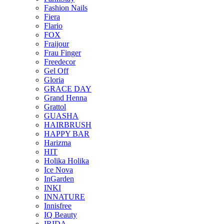
Fashion Nails
Fiera
Flario
FOX
Fraijour
Frau Finger
Freedecor
Gel Off
Gloria
GRACE DAY
Grand Henna
Grattol
GUASHA
HAIRBRUSH
HAPPY BAR
Harizma
HIT
Holika Holika
Ice Nova
InGarden
INKI
INNATURE
Innisfree
IQ Beauty
IRIDA