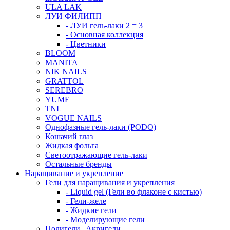
ULA LAK
ЛУИ ФИЛИПП
- ЛУИ гель-лаки 2 = 3
- Основная коллекция
- Цветники
BLOOM
MANITA
NIK NAILS
GRATTOL
SEREBRO
YUME
TNL
VOGUE NAILS
Однофазные гель-лаки (PODO)
Кошачий глаз
Жидкая фольга
Светоотражающие гель-лаки
Остальные бренды
Наращивание и укрепление
Гели для наращивания и укрепления
- Liquid gel (Гели во флаконе с кистью)
- Гели-желе
- Жидкие гели
- Моделирующие гели
Полигели | Акригели