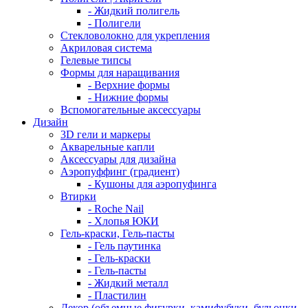
- Жидкий полигель
- Полигели
Стекловолокно для укрепления
Акриловая система
Гелевые типсы
Формы для наращивания
- Верхние формы
- Нижние формы
Вспомогательные аксессуары
Дизайн
3D гели и маркеры
Акварельные капли
Аксессуары для дизайна
Аэропуффинг (градиент)
- Кушоны для аэропуфинга
Втирки
- Roche Nail
- Хлопья ЮКИ
Гель-краски, Гель-пасты
- Гель паутинка
- Гель-краски
- Гель-пасты
- Жидкий металл
- Пластилин
Декор (объемные фигурки, камифубуки, бульонки