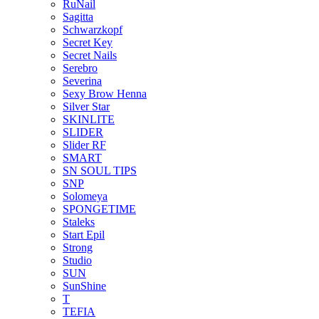
RuNail
Sagitta
Schwarzkopf
Secret Key
Secret Nails
Serebro
Severina
Sexy Brow Henna
Silver Star
SKINLITE
SLIDER
Slider RF
SMART
SN SOUL TIPS
SNP
Solomeya
SPONGETIME
Staleks
Start Epil
Strong
Studio
SUN
SunShine
T
TEFIA