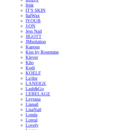
Irisk
IT'S SKIN
ItalWax
IYOUB
J:ON
Jess Nail
JIGOTT
JMsolution
Kapous
Kiss by Rosemine
Klever
Klio
Kodi
KOELF
La'dor
LANEIGE
Lash&Go
LEBELAGE
Levrana
Lianail
LisaNail
Londa
Loreal
Lovely