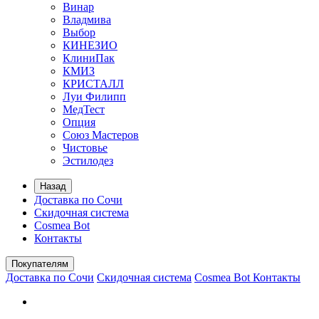
Винар
Владмива
Выбор
КИНЕЗИО
КлиниПак
КМИЗ
КРИСТАЛЛ
Луи Филипп
МедТест
Опция
Союз Мастеров
Чистовье
Эстилодез
Назад
Доставка по Сочи
Скидочная система
Cosmea Bot
Контакты
Покупателям
Доставка по Сочи
Скидочная система
Cosmea Bot
Контакты