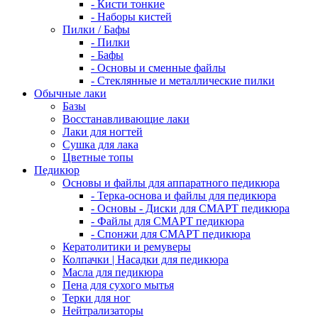
- Кисти тонкие
- Наборы кистей
Пилки / Бафы
- Пилки
- Бафы
- Основы и сменные файлы
- Стеклянные и металлические пилки
Обычные лаки
Базы
Восстанавливающие лаки
Лаки для ногтей
Сушка для лака
Цветные топы
Педикюр
Основы и файлы для аппаратного педикюра
- Терка-основа и файлы для педикюра
- Основы - Диски для СМАРТ педикюра
- Файлы для СМАРТ педикюра
- Спонжи для СМАРТ педикюра
Кератолитики и ремуверы
Колпачки | Насадки для педикюра
Масла для педикюра
Пена для сухого мытья
Терки для ног
Нейтрализаторы