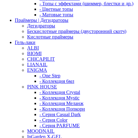
- Топы с эффектами (шиммер, блестки и др.)
- Цветные топы
- Матовые топы
Праймеры | Дегидраторы
Дегидраторы
Бескислотные праймеры (двусторонний скотч)
Кислотные праймеры
Гель-лаки
ALBI
BIOMI
CHICAPILIT
LIANAIL
ENIGMA
- One Step
- Коллекция 6мл
PINK HOUSE
- Коллекция Crystal
- Коллекция Mystic
- Коллекция Меланж
- Коллекция Попкорн
- Серия Casual Dark
- Серия Color
- Серия PARFUME
MOODNAIL
InGarden X-GEL