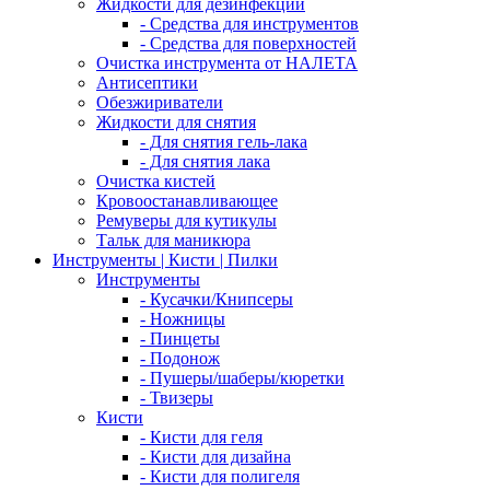
Жидкости для дезинфекции
- Средства для инструментов
- Средства для поверхностей
Очистка инструмента от НАЛЕТА
Антисептики
Обезжириватели
Жидкости для снятия
- Для снятия гель-лака
- Для снятия лака
Очистка кистей
Кровоостанавливающее
Ремуверы для кутикулы
Тальк для маникюра
Инструменты | Кисти | Пилки
Инструменты
- Кусачки/Книпсеры
- Ножницы
- Пинцеты
- Подонож
- Пушеры/шаберы/кюретки
- Твизеры
Кисти
- Кисти для геля
- Кисти для дизайна
- Кисти для полигеля