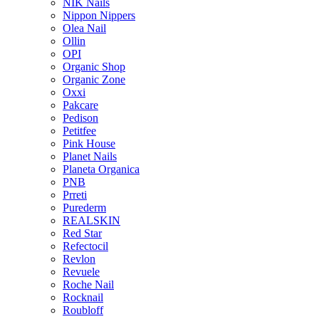
NIK Nails
Nippon Nippers
Olea Nail
Ollin
OPI
Organic Shop
Organic Zone
Oxxi
Pakcare
Pedison
Petitfee
Pink House
Planet Nails
Planeta Organica
PNB
Prreti
Purederm
REALSKIN
Red Star
Refectocil
Revlon
Revuele
Roche Nail
Rocknail
Roubloff