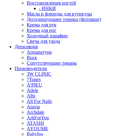
Восстановления ногтей
- ИНКИ
Масла и флюиды для кутикулы
Дегидрирующие тоники (фотошоп)
Крема для рук
Крема для ног
Холодный парафин
Свеча для ухода
Депиляция
Аппаратура
Воск
Сопутствующие товары
Производители
3W CLINIC
7Tones
A'PIEU
Adele
Albi
All For Nails
Aravia
Archdale
ArtiForYou
ATASHI
AYOUME
Babyliss