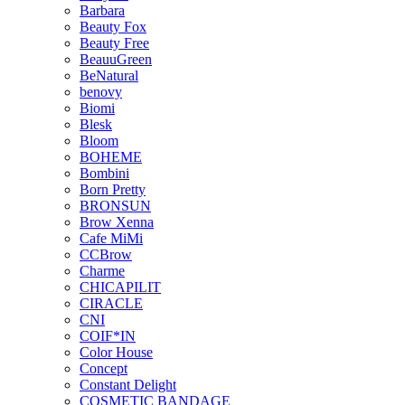
Barbara
Beauty Fox
Beauty Free
BeauuGreen
BeNatural
benovy
Biomi
Blesk
Bloom
BOHEME
Bombini
Born Pretty
BRONSUN
Brow Xenna
Cafe MiMi
CCBrow
Charme
CHICAPILIT
CIRACLE
CNI
COIF*IN
Color House
Concept
Constant Delight
COSMETIC BANDAGE