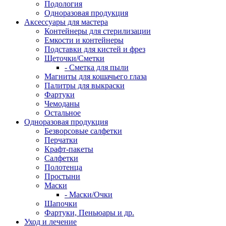
Подология
Одноразовая продукция
Аксессуары для мастера
Контейнеры для стерилизации
Емкости и контейнеры
Подставки для кистей и фрез
Щеточки/Сметки
- Сметка для пыли
Магниты для кошачьего глаза
Палитры для выкраски
Фартуки
Чемоданы
Остальное
Одноразовая продукция
Безворсовые салфетки
Перчатки
Крафт-пакеты
Салфетки
Полотенца
Простыни
Маски
- Маски/Очки
Шапочки
Фартуки, Пеньюары и др.
Уход и лечение