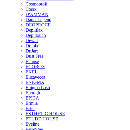
Cosmoprofi
Cosrx
D'AMMAN
DanceLegend
DEOPROCE
Depilflax
Depiltouch
Dewal
Domix
Dr.Jart+
Dust Free
Eclipse
ECOBOX
EKEL
Elizavecca
ENIGMA
Enigma Lash
Enough
EPICA
Ermila
Estel
ESTHETIC HOUSE
ETUDE HOUSE
Eveline
FarmStay