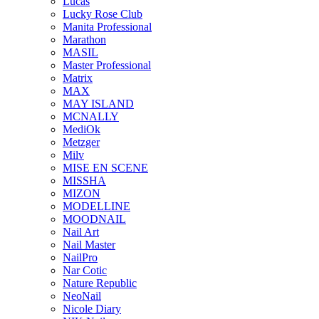
Lucas
Lucky Rose Club
Manita Professional
Marathon
MASIL
Master Professional
Matrix
MAX
MAY ISLAND
MCNALLY
MediOk
Metzger
Milv
MISE EN SCENE
MISSHA
MIZON
MODELLINE
MOODNAIL
Nail Art
Nail Master
NailPro
Nar Cotic
Nature Republic
NeoNail
Nicole Diary