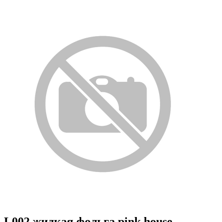
L002 жидкая фольга pink house