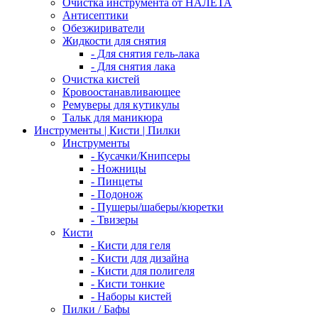
Очистка инструмента от НАЛЕТА
Антисептики
Обезжириватели
Жидкости для снятия
- Для снятия гель-лака
- Для снятия лака
Очистка кистей
Кровоостанавливающее
Ремуверы для кутикулы
Тальк для маникюра
Инструменты | Кисти | Пилки
Инструменты
- Кусачки/Книпсеры
- Ножницы
- Пинцеты
- Подонож
- Пушеры/шаберы/кюретки
- Твизеры
Кисти
- Кисти для геля
- Кисти для дизайна
- Кисти для полигеля
- Кисти тонкие
- Наборы кистей
Пилки / Бафы