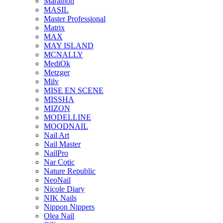
Marathon
MASIL
Master Professional
Matrix
MAX
MAY ISLAND
MCNALLY
MediOk
Metzger
Milv
MISE EN SCENE
MISSHA
MIZON
MODELLINE
MOODNAIL
Nail Art
Nail Master
NailPro
Nar Cotic
Nature Republic
NeoNail
Nicole Diary
NIK Nails
Nippon Nippers
Olea Nail