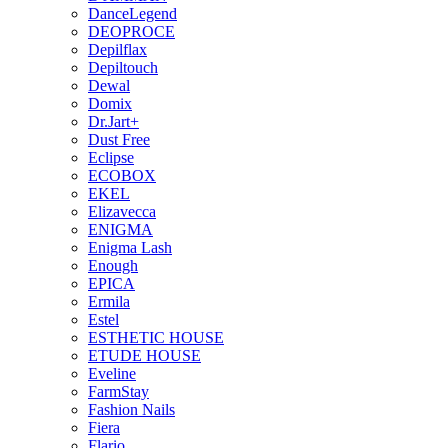
DanceLegend
DEOPROCE
Depilflax
Depiltouch
Dewal
Domix
Dr.Jart+
Dust Free
Eclipse
ECOBOX
EKEL
Elizavecca
ENIGMA
Enigma Lash
Enough
EPICA
Ermila
Estel
ESTHETIC HOUSE
ETUDE HOUSE
Eveline
FarmStay
Fashion Nails
Fiera
Flario