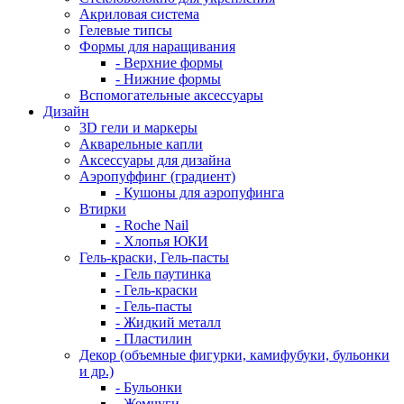
Акриловая система
Гелевые типсы
Формы для наращивания
- Верхние формы
- Нижние формы
Вспомогательные аксессуары
Дизайн
3D гели и маркеры
Акварельные капли
Аксессуары для дизайна
Аэропуффинг (градиент)
- Кушоны для аэропуфинга
Втирки
- Roche Nail
- Хлопья ЮКИ
Гель-краски, Гель-пасты
- Гель паутинка
- Гель-краски
- Гель-пасты
- Жидкий металл
- Пластилин
Декор (объемные фигурки, камифубуки, бульонки
и др.)
- Бульонки
- Жемчуги