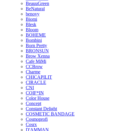
BeauuGreen
BeNatural
benovy
Biomi
Blesk
Bloom
BOHEME
Bombini
Born Pretty
BRONSUN
Brow Xenna
Cafe MiMi
CCBrow
Charme
CHICAPILIT
CIRACLE
CNI
COIF*IN
Color House
Concept
Constant Delight
COSMETIC BANDAGE
Cosmoprofi
Cosrx
D'AMMAN