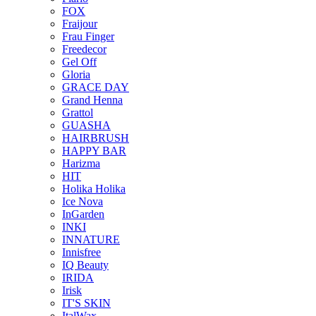
FOX
Fraijour
Frau Finger
Freedecor
Gel Off
Gloria
GRACE DAY
Grand Henna
Grattol
GUASHA
HAIRBRUSH
HAPPY BAR
Harizma
HIT
Holika Holika
Ice Nova
InGarden
INKI
INNATURE
Innisfree
IQ Beauty
IRIDA
Irisk
IT'S SKIN
ItalWax