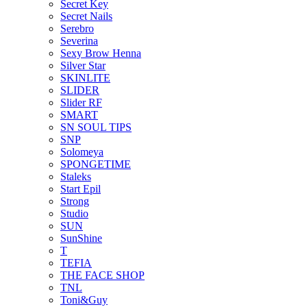
Secret Key
Secret Nails
Serebro
Severina
Sexy Brow Henna
Silver Star
SKINLITE
SLIDER
Slider RF
SMART
SN SOUL TIPS
SNP
Solomeya
SPONGETIME
Staleks
Start Epil
Strong
Studio
SUN
SunShine
T
TEFIA
THE FACE SHOP
TNL
Toni&Guy