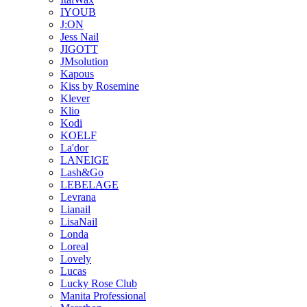
IYOUB
J:ON
Jess Nail
JIGOTT
JMsolution
Kapous
Kiss by Rosemine
Klever
Klio
Kodi
KOELF
La'dor
LANEIGE
Lash&Go
LEBELAGE
Levrana
Lianail
LisaNail
Londa
Loreal
Lovely
Lucas
Lucky Rose Club
Manita Professional