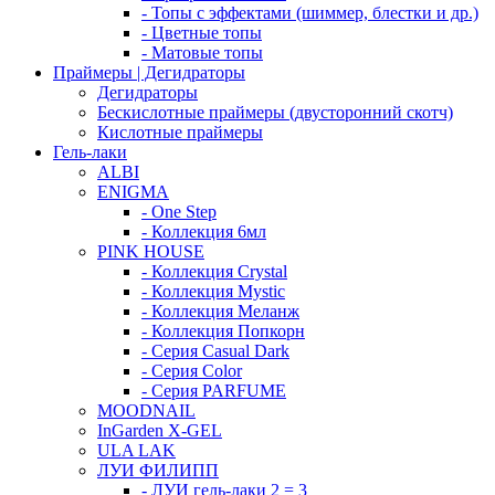
- Топы с эффектами (шиммер, блестки и др.)
- Цветные топы
- Матовые топы
Праймеры | Дегидраторы
Дегидраторы
Бескислотные праймеры (двусторонний скотч)
Кислотные праймеры
Гель-лаки
ALBI
ENIGMA
- One Step
- Коллекция 6мл
PINK HOUSE
- Коллекция Crystal
- Коллекция Mystic
- Коллекция Меланж
- Коллекция Попкорн
- Серия Casual Dark
- Серия Color
- Серия PARFUME
MOODNAIL
InGarden X-GEL
ULA LAK
ЛУИ ФИЛИПП
- ЛУИ гель-лаки 2 = 3