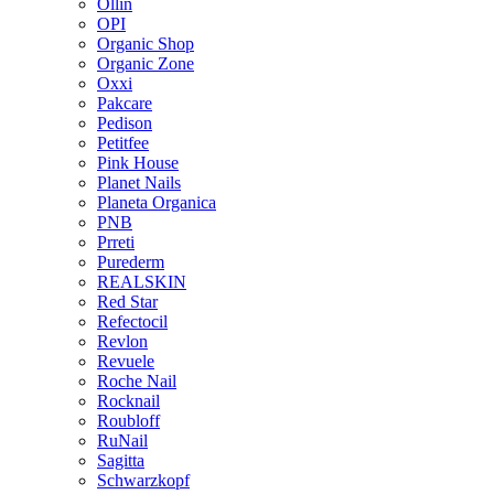
Ollin
OPI
Organic Shop
Organic Zone
Oxxi
Pakcare
Pedison
Petitfee
Pink House
Planet Nails
Planeta Organica
PNB
Prreti
Purederm
REALSKIN
Red Star
Refectocil
Revlon
Revuele
Roche Nail
Rocknail
Roubloff
RuNail
Sagitta
Schwarzkopf