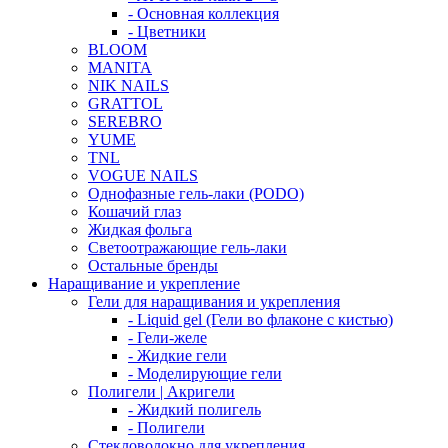
- Основная коллекция
- Цветники
BLOOM
MANITA
NIK NAILS
GRATTOL
SEREBRO
YUME
TNL
VOGUE NAILS
Однофазные гель-лаки (PODO)
Кошачий глаз
Жидкая фольга
Светоотражающие гель-лаки
Остальные бренды
Наращивание и укрепление
Гели для наращивания и укрепления
- Liquid gel (Гели во флаконе с кистью)
- Гели-желе
- Жидкие гели
- Моделирующие гели
Полигели | Акригели
- Жидкий полигель
- Полигели
Стекловолокно для укрепления