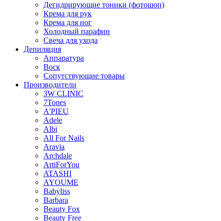
Дегидрирующие тоники (фотошоп)
Крема для рук
Крема для ног
Холодный парафин
Свеча для ухода
Депиляция
Аппаратура
Воск
Сопутствующие товары
Производители
3W CLINIC
7Tones
A'PIEU
Adele
Albi
All For Nails
Aravia
Archdale
ArtiForYou
ATASHI
AYOUME
Babyliss
Barbara
Beauty Fox
Beauty Free