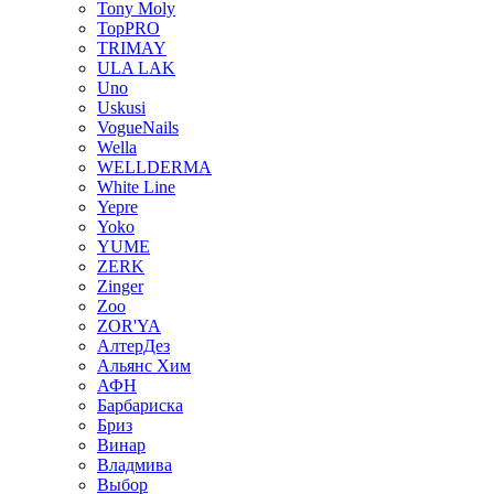
Tony Moly
TopPRO
TRIMAY
ULA LAK
Uno
Uskusi
VogueNails
Wella
WELLDERMA
White Line
Yepre
Yoko
YUME
ZERK
Zinger
Zoo
ZOR'YA
АлтерДез
Альянс Хим
АФН
Барбариска
Бриз
Винар
Владмива
Выбор