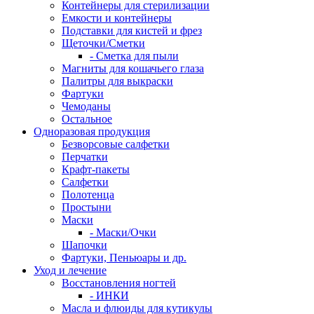
Контейнеры для стерилизации
Емкости и контейнеры
Подставки для кистей и фрез
Щеточки/Сметки
- Сметка для пыли
Магниты для кошачьего глаза
Палитры для выкраски
Фартуки
Чемоданы
Остальное
Одноразовая продукция
Безворсовые салфетки
Перчатки
Крафт-пакеты
Салфетки
Полотенца
Простыни
Маски
- Маски/Очки
Шапочки
Фартуки, Пеньюары и др.
Уход и лечение
Восстановления ногтей
- ИНКИ
Масла и флюиды для кутикулы