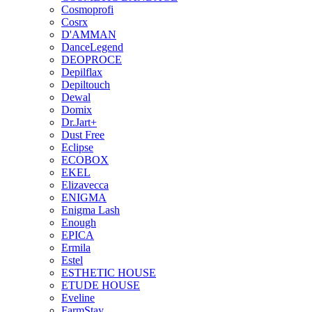
Cosmoprofi
Cosrx
D'AMMAN
DanceLegend
DEOPROCE
Depilflax
Depiltouch
Dewal
Domix
Dr.Jart+
Dust Free
Eclipse
ECOBOX
EKEL
Elizavecca
ENIGMA
Enigma Lash
Enough
EPICA
Ermila
Estel
ESTHETIC HOUSE
ETUDE HOUSE
Eveline
FarmStay