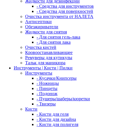
Жидкости для дезинфекции
- Средства для инструментов
- Средства для поверхностей
Очистка инструмента от НАЛЕТА
Антисептики
Обезжириватели
Жидкости для снятия
- Для снятия гель-лака
- Для снятия лака
Очистка кистей
Кровоостанавливающее
Ремуверы для кутикулы
Тальк для маникюра
Инструменты | Кисти | Пилки
Инструменты
- Кусачки/Книпсеры
- Ножницы
- Пинцеты
- Подонож
- Пушеры/шаберы/кюретки
- Твизеры
Кисти
- Кисти для геля
- Кисти для дизайна
- Кисти для полигеля