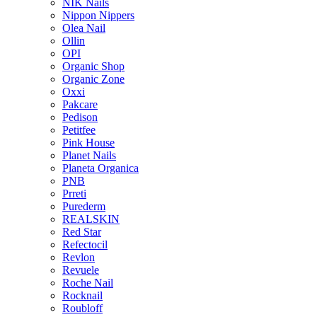
NIK Nails
Nippon Nippers
Olea Nail
Ollin
OPI
Organic Shop
Organic Zone
Oxxi
Pakcare
Pedison
Petitfee
Pink House
Planet Nails
Planeta Organica
PNB
Prreti
Purederm
REALSKIN
Red Star
Refectocil
Revlon
Revuele
Roche Nail
Rocknail
Roubloff