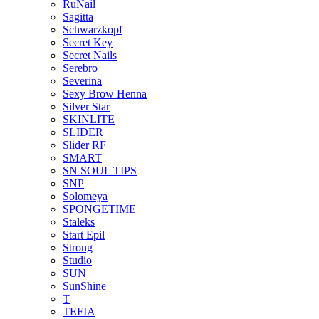
RuNail
Sagitta
Schwarzkopf
Secret Key
Secret Nails
Serebro
Severina
Sexy Brow Henna
Silver Star
SKINLITE
SLIDER
Slider RF
SMART
SN SOUL TIPS
SNP
Solomeya
SPONGETIME
Staleks
Start Epil
Strong
Studio
SUN
SunShine
T
TEFIA