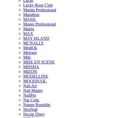
Lucas
Lucky Rose Club
Manita Professional
Marathon
MASIL
Master Professional
Matrix
MAX
MAY ISLAND
MCNALLY
MediOk
Metzger
Milv
MISE EN SCENE
MISSHA
MIZON
MODELLINE
MOODNAIL
Nail Art
Nail Master
NailPro
Nar Cotic
Nature Republic
NeoNail
Nicole Diary