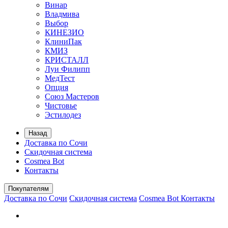
Винар
Владмива
Выбор
КИНЕЗИО
КлиниПак
КМИЗ
КРИСТАЛЛ
Луи Филипп
МедТест
Опция
Союз Мастеров
Чистовье
Эстилодез
Назад
Доставка по Сочи
Скидочная система
Cosmea Bot
Контакты
Покупателям
Доставка по Сочи
Скидочная система
Cosmea Bot
Контакты