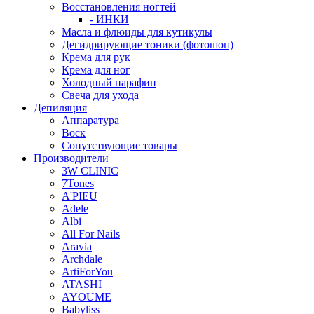
Восстановления ногтей
- ИНКИ
Масла и флюиды для кутикулы
Дегидрирующие тоники (фотошоп)
Крема для рук
Крема для ног
Холодный парафин
Свеча для ухода
Депиляция
Аппаратура
Воск
Сопутствующие товары
Производители
3W CLINIC
7Tones
A'PIEU
Adele
Albi
All For Nails
Aravia
Archdale
ArtiForYou
ATASHI
AYOUME
Babyliss