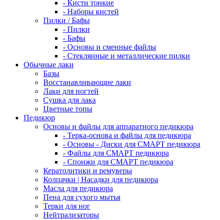
- Кисти тонкие
- Наборы кистей
Пилки / Бафы
- Пилки
- Бафы
- Основы и сменные файлы
- Стеклянные и металлические пилки
Обычные лаки
Базы
Восстанавливающие лаки
Лаки для ногтей
Сушка для лака
Цветные топы
Педикюр
Основы и файлы для аппаратного педикюра
- Терка-основа и файлы для педикюра
- Основы - Диски для СМАРТ педикюра
- Файлы для СМАРТ педикюра
- Спонжи для СМАРТ педикюра
Кератолитики и ремуверы
Колпачки | Насадки для педикюра
Масла для педикюра
Пена для сухого мытья
Терки для ног
Нейтрализаторы