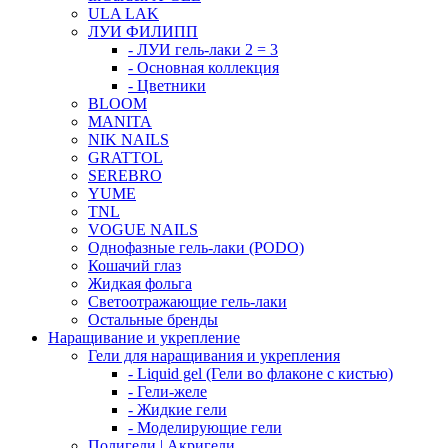
ULA LAK
ЛУИ ФИЛИПП
- ЛУИ гель-лаки 2 = 3
- Основная коллекция
- Цветники
BLOOM
MANITA
NIK NAILS
GRATTOL
SEREBRO
YUME
TNL
VOGUE NAILS
Однофазные гель-лаки (PODO)
Кошачий глаз
Жидкая фольга
Светоотражающие гель-лаки
Остальные бренды
Наращивание и укрепление
Гели для наращивания и укрепления
- Liquid gel (Гели во флаконе с кистью)
- Гели-желе
- Жидкие гели
- Моделирующие гели
Полигели | Акригели