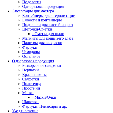
Подология
Одноразовая продукция
Аксессуары для мастера
Контейнеры для стерилизации
Емкости и контейнеры
Подставки для кистей и фрез
Щеточки/Сметки
- Сметка для пыли
Магниты для кошачьего глаза
Палитры для выкраски
Фартуки
Чемоданы
Остальное
Одноразовая продукция
Безворсовые салфетки
Перчатки
Крафт-пакеты
Салфетки
Полотенца
Простыни
Маски
- Маски/Очки
Шапочки
Фартуки, Пеньюары и др.
Уход и лечение