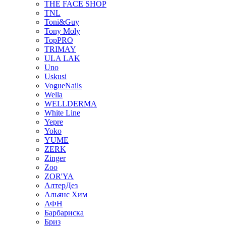
THE FACE SHOP
TNL
Toni&Guy
Tony Moly
TopPRO
TRIMAY
ULA LAK
Uno
Uskusi
VogueNails
Wella
WELLDERMA
White Line
Yepre
Yoko
YUME
ZERK
Zinger
Zoo
ZOR'YA
АлтерДез
Альянс Хим
АФН
Барбариска
Бриз