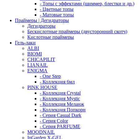
- Топы с эффектами (шиммер, блестки и др.)
- Цветные топы
- Матовые топы
Праймеры | Дегидраторы
Дегидраторы
Бескислотные праймеры (двусторонний скотч)
Кислотные праймеры
Гель-лаки
ALBI
BIOMI
CHICAPILIT
LIANAIL
ENIGMA
- One Step
- Коллекция 6мл
PINK HOUSE
- Коллекция Crystal
- Коллекция Mystic
- Коллекция Меланж
- Коллекция Попкорн
- Серия Casual Dark
- Серия Color
- Серия PARFUME
MOODNAIL
InGarden X-GEL