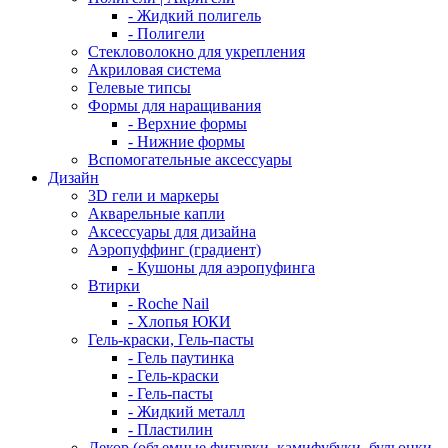
- Жидкий полигель
- Полигели
Стекловолокно для укрепления
Акриловая система
Гелевые типсы
Формы для наращивания
- Верхние формы
- Нижние формы
Вспомогательные аксессуары
Дизайн
3D гели и маркеры
Акварельные капли
Аксессуары для дизайна
Аэропуффинг (градиент)
- Кушоны для аэропуфинга
Втирки
- Roche Nail
- Хлопья ЮКИ
Гель-краски, Гель-пасты
- Гель паутинка
- Гель-краски
- Гель-пасты
- Жидкий металл
- Пластилин
Декор (объемные фигурки, камифубуки, бульонки