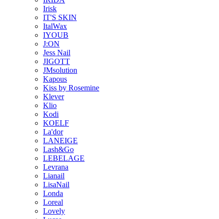
Irisk
IT'S SKIN
ItalWax
IYOUB
J:ON
Jess Nail
JIGOTT
JMsolution
Kapous
Kiss by Rosemine
Klever
Klio
Kodi
KOELF
La'dor
LANEIGE
Lash&Go
LEBELAGE
Levrana
Lianail
LisaNail
Londa
Loreal
Lovely