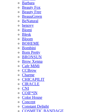
Barbara
Beauty Fox
Beauty Free
BeauuGreen
BeNatural
benovy
Biomi
Blesk
Bloom
BOHEME
Bombini
Born Pretty
BRONSUN
Brow Xenna
Cafe MiMi
CCBrow
Charme
CHICAPILIT
CIRACLE
CNI
COIF*IN
Color House
Concept
Constant Delight
COSMETIC BANDAGE