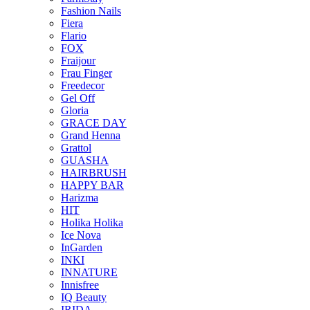
Fashion Nails
Fiera
Flario
FOX
Fraijour
Frau Finger
Freedecor
Gel Off
Gloria
GRACE DAY
Grand Henna
Grattol
GUASHA
HAIRBRUSH
HAPPY BAR
Harizma
HIT
Holika Holika
Ice Nova
InGarden
INKI
INNATURE
Innisfree
IQ Beauty
IRIDA