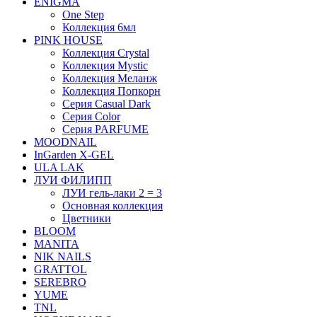
ENIGMA
One Step
Коллекция 6мл
PINK HOUSE
Коллекция Crystal
Коллекция Mystic
Коллекция Меланж
Коллекция Попкорн
Серия Casual Dark
Серия Color
Серия PARFUME
MOODNAIL
InGarden X-GEL
ULA LAK
ЛУИ ФИЛИПП
ЛУИ гель-лаки 2 = 3
Основная коллекция
Цветники
BLOOM
MANITA
NIK NAILS
GRATTOL
SEREBRO
YUME
TNL