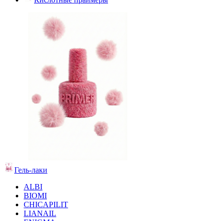
Гель-лаки
ALBI
BIOMI
CHICAPILIT
LIANAIL