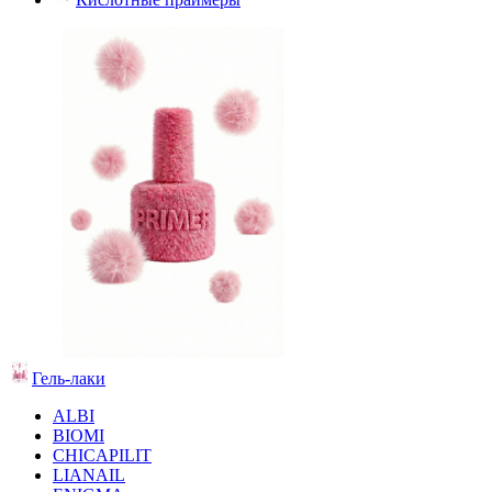
Гель-лаки
ALBI
BIOMI
CHICAPILIT
LIANAIL