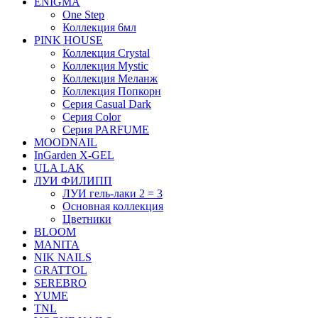
ENIGMA
One Step
Коллекция 6мл
PINK HOUSE
Коллекция Crystal
Коллекция Mystic
Коллекция Меланж
Коллекция Попкорн
Серия Casual Dark
Серия Color
Серия PARFUME
MOODNAIL
InGarden X-GEL
ULA LAK
ЛУИ ФИЛИПП
ЛУИ гель-лаки 2 = 3
Основная коллекция
Цветники
BLOOM
MANITA
NIK NAILS
GRATTOL
SEREBRO
YUME
TNL