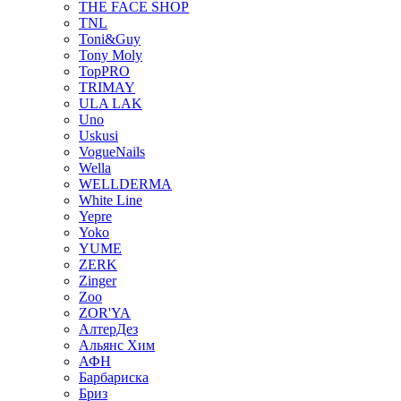
THE FACE SHOP
TNL
Toni&Guy
Tony Moly
TopPRO
TRIMAY
ULA LAK
Uno
Uskusi
VogueNails
Wella
WELLDERMA
White Line
Yepre
Yoko
YUME
ZERK
Zinger
Zoo
ZOR'YA
АлтерДез
Альянс Хим
АФН
Барбариска
Бриз