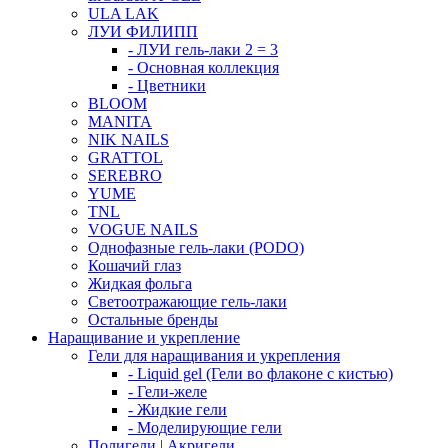
ULA LAK
ЛУИ ФИЛИПП
- ЛУИ гель-лаки 2 = 3
- Основная коллекция
- Цветники
BLOOM
MANITA
NIK NAILS
GRATTOL
SEREBRO
YUME
TNL
VOGUE NAILS
Однофазные гель-лаки (PODO)
Кошачий глаз
Жидкая фольга
Светоотражающие гель-лаки
Остальные бренды
Наращивание и укрепление
Гели для наращивания и укрепления
- Liquid gel (Гели во флаконе с кистью)
- Гели-желе
- Жидкие гели
- Моделирующие гели
Полигели | Акригели