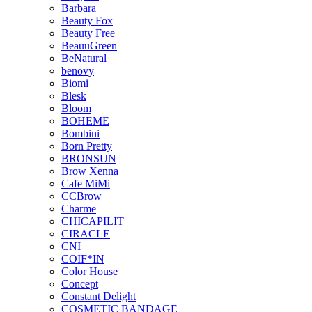
Barbara
Beauty Fox
Beauty Free
BeauuGreen
BeNatural
benovy
Biomi
Blesk
Bloom
BOHEME
Bombini
Born Pretty
BRONSUN
Brow Xenna
Cafe MiMi
CCBrow
Charme
CHICAPILIT
CIRACLE
CNI
COIF*IN
Color House
Concept
Constant Delight
COSMETIC BANDAGE