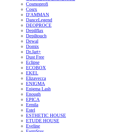
Cosmoprofi
Cosrx
D'AMMAN
DanceLegend
DEOPROCE
Depilflax
Depiltouch
Dewal
Domix
Dr.Jart+
Dust Free
Eclipse
ECOBOX
EKEL
Elizavecca
ENIGMA
Enigma Lash
Enough
EPICA
Ermila
Estel
ESTHETIC HOUSE
ETUDE HOUSE
Eveline
FarmStay