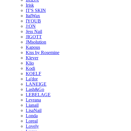
Irisk
IT'S SKIN
ItalWax
IYOUB
J:ON
Jess Nail
JIGOTT
JMsolution
Kapous
Kiss by Rosemine
Klever
Klio
Kodi
KOELF
La'dor
LANEIGE
Lash&Go
LEBELAGE
Levrana
Lianail
LisaNail
Londa
Loreal
Lovely