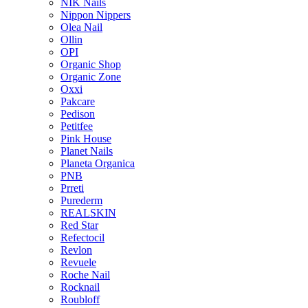
NIK Nails
Nippon Nippers
Olea Nail
Ollin
OPI
Organic Shop
Organic Zone
Oxxi
Pakcare
Pedison
Petitfee
Pink House
Planet Nails
Planeta Organica
PNB
Prreti
Purederm
REALSKIN
Red Star
Refectocil
Revlon
Revuele
Roche Nail
Rocknail
Roubloff