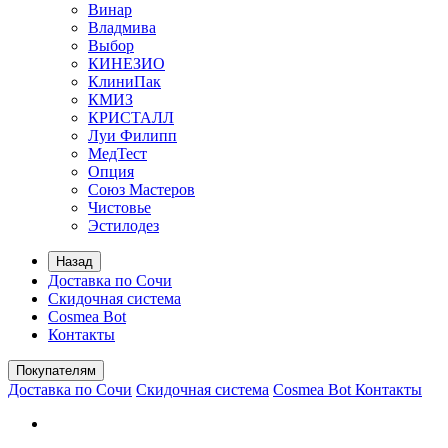
Винар
Владмива
Выбор
КИНЕЗИО
КлиниПак
КМИЗ
КРИСТАЛЛ
Луи Филипп
МедТест
Опция
Союз Мастеров
Чистовье
Эстилодез
Назад
Доставка по Сочи
Скидочная система
Cosmea Bot
Контакты
Покупателям
Доставка по Сочи
Скидочная система
Cosmea Bot
Контакты