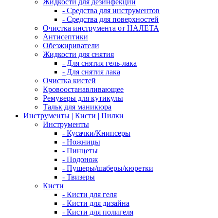
Жидкости для дезинфекции
- Средства для инструментов
- Средства для поверхностей
Очистка инструмента от НАЛЕТА
Антисептики
Обезжириватели
Жидкости для снятия
- Для снятия гель-лака
- Для снятия лака
Очистка кистей
Кровоостанавливающее
Ремуверы для кутикулы
Тальк для маникюра
Инструменты | Кисти | Пилки
Инструменты
- Кусачки/Книпсеры
- Ножницы
- Пинцеты
- Подонож
- Пушеры/шаберы/кюретки
- Твизеры
Кисти
- Кисти для геля
- Кисти для дизайна
- Кисти для полигеля