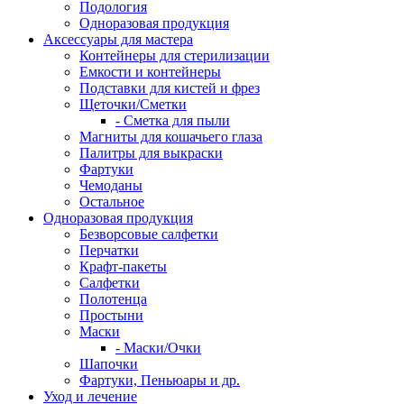
Подология
Одноразовая продукция
Аксессуары для мастера
Контейнеры для стерилизации
Емкости и контейнеры
Подставки для кистей и фрез
Щеточки/Сметки
- Сметка для пыли
Магниты для кошачьего глаза
Палитры для выкраски
Фартуки
Чемоданы
Остальное
Одноразовая продукция
Безворсовые салфетки
Перчатки
Крафт-пакеты
Салфетки
Полотенца
Простыни
Маски
- Маски/Очки
Шапочки
Фартуки, Пеньюары и др.
Уход и лечение