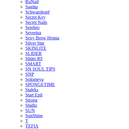
RuNail
Sagitta
Schwarzkopf
Secret Key
Secret Nails
Serebro
Severina
Sexy Brow Henna
Silver Star
SKINLITE
SLIDER
Slider RF
SMART
SN SOUL TIPS
SNP
Solomeya
SPONGETIME
Staleks
Start Epil
Strong
Studio
SUN
SunShine
T
TEFIA