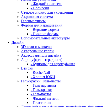
- Жидкий полигель
- Полигели
Стекловолокно для укрепления
Акриловая система
Гелевые типсы
Формы для наращивания
- Верхние формы
- Нижние формы
Вспомогательные аксессуары
Дизайн
3D гели и маркеры
Акварельные капли
Аксессуары для дизайна
Аэропуффинг (градиент)
- Кушоны для аэропуфинга
Втирки
- Roche Nail
- Хлопья ЮКИ
Гель-краски, Гель-пасты
- Гель паутинка
- Гель-краски
- Гель-пасты
- Жидкий металл
- Пластилин
Декор (объемные фигурки, камифубуки, бульонки