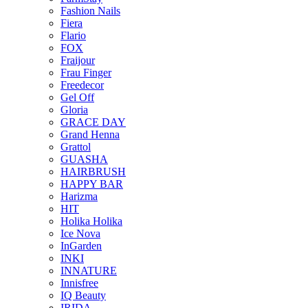
Fashion Nails
Fiera
Flario
FOX
Fraijour
Frau Finger
Freedecor
Gel Off
Gloria
GRACE DAY
Grand Henna
Grattol
GUASHA
HAIRBRUSH
HAPPY BAR
Harizma
HIT
Holika Holika
Ice Nova
InGarden
INKI
INNATURE
Innisfree
IQ Beauty
IRIDA