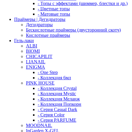
- Топы с эффектами (шиммер, блестки и др.)
- Цветные топы
- Матовые топы
Праймеры | Дегидраторы
Дегидраторы
Бескислотные праймеры (двусторонний скотч)
Кислотные праймеры
Гель-лаки
ALBI
BIOMI
CHICAPILIT
LIANAIL
ENIGMA
- One Step
- Коллекция 6мл
PINK HOUSE
- Коллекция Crystal
- Коллекция Mystic
- Коллекция Меланж
- Коллекция Попкорн
- Серия Casual Dark
- Серия Color
- Серия PARFUME
MOODNAIL
InGarden X-GEL