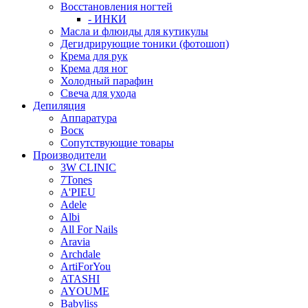
Восстановления ногтей
- ИНКИ
Масла и флюиды для кутикулы
Дегидрирующие тоники (фотошоп)
Крема для рук
Крема для ног
Холодный парафин
Свеча для ухода
Депиляция
Аппаратура
Воск
Сопутствующие товары
Производители
3W CLINIC
7Tones
A'PIEU
Adele
Albi
All For Nails
Aravia
Archdale
ArtiForYou
ATASHI
AYOUME
Babyliss