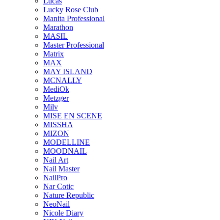
Lucas
Lucky Rose Club
Manita Professional
Marathon
MASIL
Master Professional
Matrix
MAX
MAY ISLAND
MCNALLY
MediOk
Metzger
Milv
MISE EN SCENE
MISSHA
MIZON
MODELLINE
MOODNAIL
Nail Art
Nail Master
NailPro
Nar Cotic
Nature Republic
NeoNail
Nicole Diary