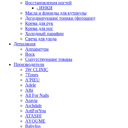
Восстановления ногтей
- ИНКИ
Масла и флюиды для кутикулы
Дегидрирующие тоники (фотошоп)
Крема для рук
Крема для ног
Холодный парафин
Свеча для ухода
Депиляция
Аппаратура
Воск
Сопутствующие товары
Производители
3W CLINIC
7Tones
A'PIEU
Adele
Albi
All For Nails
Aravia
Archdale
ArtiForYou
ATASHI
AYOUME
Babyliss