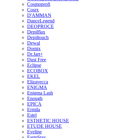
Cosmoprofi
Cosrx
D'AMMAN
DanceLegend
DEOPROCE
Depilflax
Depiltouch
Dewal
Domix
Dr.Jart+
Dust Free
Eclipse
ECOBOX
EKEL
Elizavecca
ENIGMA
Enigma Lash
Enough
EPICA
Ermila
Estel
ESTHETIC HOUSE
ETUDE HOUSE
Eveline
FarmStay