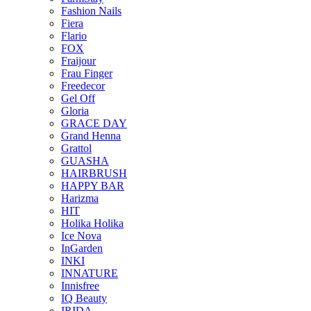
Fashion Nails
Fiera
Flario
FOX
Fraijour
Frau Finger
Freedecor
Gel Off
Gloria
GRACE DAY
Grand Henna
Grattol
GUASHA
HAIRBRUSH
HAPPY BAR
Harizma
HIT
Holika Holika
Ice Nova
InGarden
INKI
INNATURE
Innisfree
IQ Beauty
IRIDA