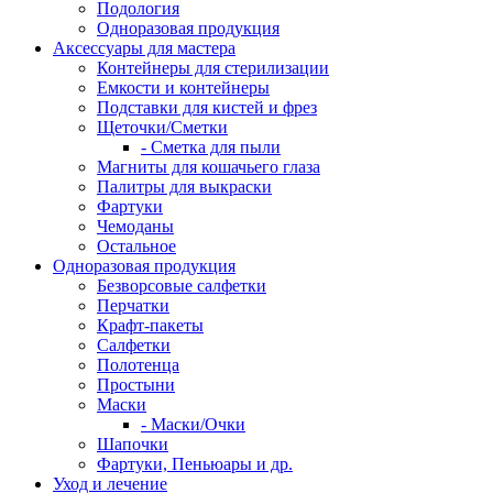
Подология
Одноразовая продукция
Аксессуары для мастера
Контейнеры для стерилизации
Емкости и контейнеры
Подставки для кистей и фрез
Щеточки/Сметки
- Сметка для пыли
Магниты для кошачьего глаза
Палитры для выкраски
Фартуки
Чемоданы
Остальное
Одноразовая продукция
Безворсовые салфетки
Перчатки
Крафт-пакеты
Салфетки
Полотенца
Простыни
Маски
- Маски/Очки
Шапочки
Фартуки, Пеньюары и др.
Уход и лечение