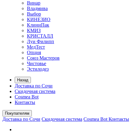
Винар
Владмива
Выбор
КИНЕЗИО
КлиниПак
КМИЗ
КРИСТАЛЛ
Луи Филипп
МедТест
Опция
Союз Мастеров
Чистовье
Эстилодез
Назад
Доставка по Сочи
Скидочная система
Cosmea Bot
Контакты
Покупателям
Доставка по Сочи
Скидочная система
Cosmea Bot
Контакты