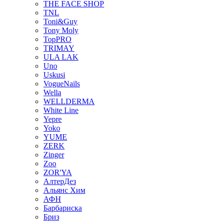
THE FACE SHOP
TNL
Toni&Guy
Tony Moly
TopPRO
TRIMAY
ULA LAK
Uno
Uskusi
VogueNails
Wella
WELLDERMA
White Line
Yepre
Yoko
YUME
ZERK
Zinger
Zoo
ZOR'YA
АлтерДез
Альянс Хим
АФН
Барбариска
Бриз