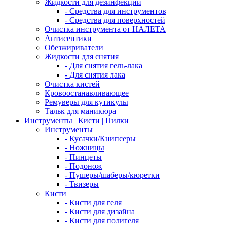
Жидкости для дезинфекции
- Средства для инструментов
- Средства для поверхностей
Очистка инструмента от НАЛЕТА
Антисептики
Обезжириватели
Жидкости для снятия
- Для снятия гель-лака
- Для снятия лака
Очистка кистей
Кровоостанавливающее
Ремуверы для кутикулы
Тальк для маникюра
Инструменты | Кисти | Пилки
Инструменты
- Кусачки/Книпсеры
- Ножницы
- Пинцеты
- Подонож
- Пушеры/шаберы/кюретки
- Твизеры
Кисти
- Кисти для геля
- Кисти для дизайна
- Кисти для полигеля