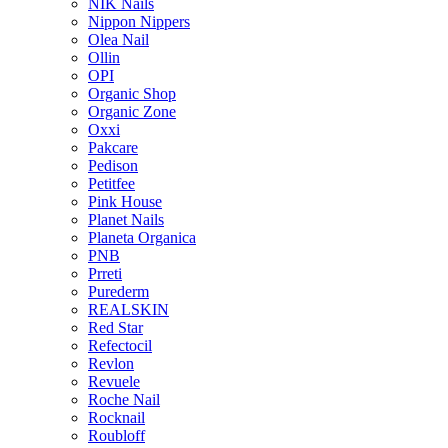
NIK Nails
Nippon Nippers
Olea Nail
Ollin
OPI
Organic Shop
Organic Zone
Oxxi
Pakcare
Pedison
Petitfee
Pink House
Planet Nails
Planeta Organica
PNB
Prreti
Purederm
REALSKIN
Red Star
Refectocil
Revlon
Revuele
Roche Nail
Rocknail
Roubloff