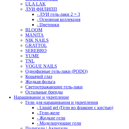
ULA LAK
ЛУИ ФИЛИПП
- ЛУИ гель-лаки 2 = 3
- Основная коллекция
- Цветники
BLOOM
MANITA
NIK NAILS
GRATTOL
SEREBRO
YUME
TNL
VOGUE NAILS
Однофазные гель-лаки (PODO)
Кошачий глаз
Жидкая фольга
Светоотражающие гель-лаки
Остальные бренды
Наращивание и укрепление
Гели для наращивания и укрепления
- Liquid gel (Гели во флаконе с кистью)
- Гели-желе
- Жидкие гели
- Моделирующие гели
Полигели | Акригели