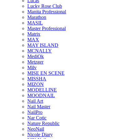
Lucas
Lucky Rose Club
Manita Professional
Marathon
MASIL
Master Professional
Matrix
MAX
MAY ISLAND
MCNALLY
MediOk
Metzger
Milv
MISE EN SCENE
MISSHA
MIZON
MODELLINE
MOODNAIL
Nail Art
Nail Master
NailPro
Nar Cotic
Nature Republic
NeoNail
Nicole Diary