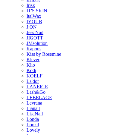
Irisk
IT'S SKIN
ItalWax
IYOUB
J:ON
Jess Nail
JIGOTT
JMsolution
Kapous
Kiss by Rosemine
Klever
Klio
Kodi
KOELF
La'dor
LANEIGE
Lash&Go
LEBELAGE
Levrana
Lianail
LisaNail
Londa
Loreal
Lovely