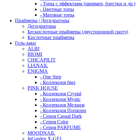
- Топы с эффектами (шиммер, блестки и др.)
- Цветные топы
- Матовые топы
Праймеры | Дегидраторы
Дегидраторы
Бескислотные праймеры (двусторонний скотч)
Кислотные праймеры
Гель-лаки
ALBI
BIOMI
CHICAPILIT
LIANAIL
ENIGMA
- One Step
- Коллекция 6мл
PINK HOUSE
- Коллекция Crystal
- Коллекция Mystic
- Коллекция Меланж
- Коллекция Попкорн
- Серия Casual Dark
- Серия Color
- Серия PARFUME
MOODNAIL
InGarden X-GEL