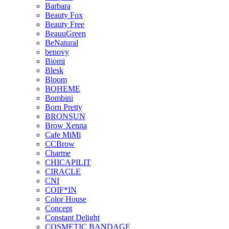
Barbara
Beauty Fox
Beauty Free
BeauuGreen
BeNatural
benovy
Biomi
Blesk
Bloom
BOHEME
Bombini
Born Pretty
BRONSUN
Brow Xenna
Cafe MiMi
CCBrow
Charme
CHICAPILIT
CIRACLE
CNI
COIF*IN
Color House
Concept
Constant Delight
COSMETIC BANDAGE