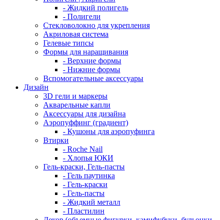
- Жидкий полигель
- Полигели
Стекловолокно для укрепления
Акриловая система
Гелевые типсы
Формы для наращивания
- Верхние формы
- Нижние формы
Вспомогательные аксессуары
Дизайн
3D гели и маркеры
Акварельные капли
Аксессуары для дизайна
Аэропуффинг (градиент)
- Кушоны для аэропуфинга
Втирки
- Roche Nail
- Хлопья ЮКИ
Гель-краски, Гель-пасты
- Гель паутинка
- Гель-краски
- Гель-пасты
- Жидкий металл
- Пластилин
Декор (объемные фигурки, камифубуки, бульонки