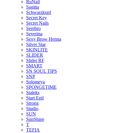
RuNail
Sagitta
Schwarzkopf
Secret Key
Secret Nails
Serebro
Severina
Sexy Brow Henna
Silver Star
SKINLITE
SLIDER
Slider RF
SMART
SN SOUL TIPS
SNP
Solomeya
SPONGETIME
Staleks
Start Epil
Strong
Studio
SUN
SunShine
T
TEFIA