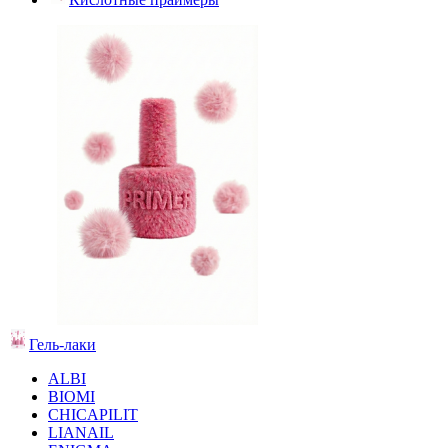
Гель-лаки
ALBI
BIOMI
CHICAPILIT
LIANAIL