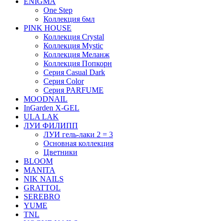
ENIGMA
One Step
Коллекция 6мл
PINK HOUSE
Коллекция Crystal
Коллекция Mystic
Коллекция Меланж
Коллекция Попкорн
Серия Casual Dark
Серия Color
Серия PARFUME
MOODNAIL
InGarden X-GEL
ULA LAK
ЛУИ ФИЛИПП
ЛУИ гель-лаки 2 = 3
Основная коллекция
Цветники
BLOOM
MANITA
NIK NAILS
GRATTOL
SEREBRO
YUME
TNL