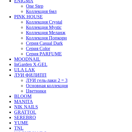
ENIGMA
One Step
Коллекция 6мл
PINK HOUSE
Коллекция Crystal
Коллекция Mystic
Коллекция Меланж
Коллекция Попкорн
Серия Casual Dark
Серия Color
Серия PARFUME
MOODNAIL
InGarden X-GEL
ULA LAK
ЛУИ ФИЛИПП
ЛУИ гель-лаки 2 = 3
Основная коллекция
Цветники
BLOOM
MANITA
NIK NAILS
GRATTOL
SEREBRO
YUME
TNL