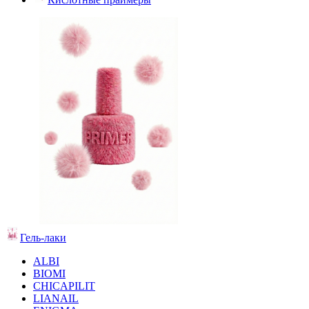
Гель-лаки
ALBI
BIOMI
CHICAPILIT
LIANAIL