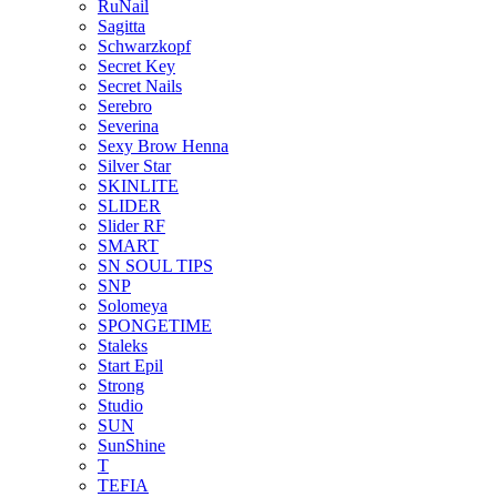
RuNail
Sagitta
Schwarzkopf
Secret Key
Secret Nails
Serebro
Severina
Sexy Brow Henna
Silver Star
SKINLITE
SLIDER
Slider RF
SMART
SN SOUL TIPS
SNP
Solomeya
SPONGETIME
Staleks
Start Epil
Strong
Studio
SUN
SunShine
T
TEFIA