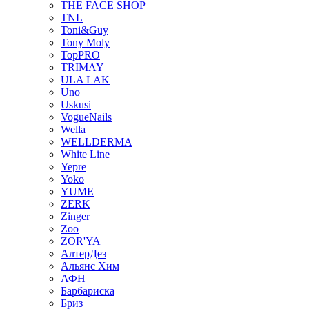
THE FACE SHOP
TNL
Toni&Guy
Tony Moly
TopPRO
TRIMAY
ULA LAK
Uno
Uskusi
VogueNails
Wella
WELLDERMA
White Line
Yepre
Yoko
YUME
ZERK
Zinger
Zoo
ZOR'YA
АлтерДез
Альянс Хим
АФН
Барбариска
Бриз