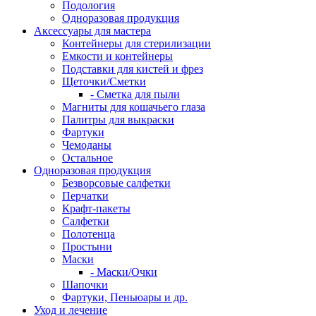
Подология
Одноразовая продукция
Аксессуары для мастера
Контейнеры для стерилизации
Емкости и контейнеры
Подставки для кистей и фрез
Щеточки/Сметки
- Сметка для пыли
Магниты для кошачьего глаза
Палитры для выкраски
Фартуки
Чемоданы
Остальное
Одноразовая продукция
Безворсовые салфетки
Перчатки
Крафт-пакеты
Салфетки
Полотенца
Простыни
Маски
- Маски/Очки
Шапочки
Фартуки, Пеньюары и др.
Уход и лечение