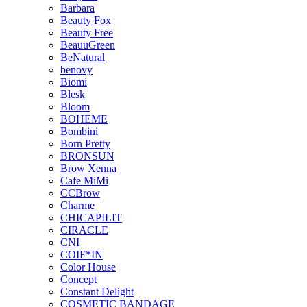
Barbara
Beauty Fox
Beauty Free
BeauuGreen
BeNatural
benovy
Biomi
Blesk
Bloom
BOHEME
Bombini
Born Pretty
BRONSUN
Brow Xenna
Cafe MiMi
CCBrow
Charme
CHICAPILIT
CIRACLE
CNI
COIF*IN
Color House
Concept
Constant Delight
COSMETIC BANDAGE