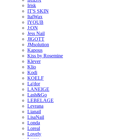
Irisk
IT'S SKIN
ItalWax
IYOUB
J:ON
Jess Nail
JIGOTT
JMsolution
Kapous
Kiss by Rosemine
Klever
Klio
Kodi
KOELF
La'dor
LANEIGE
Lash&Go
LEBELAGE
Levrana
Lianail
LisaNail
Londa
Loreal
Lovely