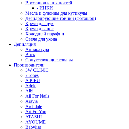
Восстановления ногтей
- ИНКИ
Масла и флюиды для кутикулы
Дегидрирующие тоники (фотошоп)
Крема для рук
Крема для ног
Холодный парафин
Свеча для ухода
Депиляция
Аппаратура
Воск
Сопутствующие товары
Производители
3W CLINIC
7Tones
A'PIEU
Adele
Albi
All For Nails
Aravia
Archdale
ArtiForYou
ATASHI
AYOUME
Babyliss