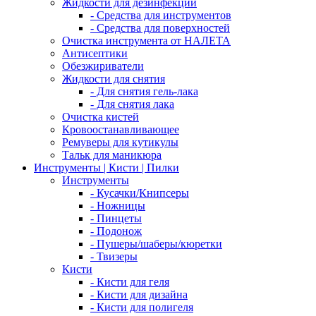
Жидкости для дезинфекции
- Средства для инструментов
- Средства для поверхностей
Очистка инструмента от НАЛЕТА
Антисептики
Обезжириватели
Жидкости для снятия
- Для снятия гель-лака
- Для снятия лака
Очистка кистей
Кровоостанавливающее
Ремуверы для кутикулы
Тальк для маникюра
Инструменты | Кисти | Пилки
Инструменты
- Кусачки/Книпсеры
- Ножницы
- Пинцеты
- Подонож
- Пушеры/шаберы/кюретки
- Твизеры
Кисти
- Кисти для геля
- Кисти для дизайна
- Кисти для полигеля