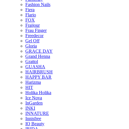
Fashion Nails
Fiera
Flario
FOX
Fraijour
Frau Finger
Freedecor
Gel Off
Gloria
GRACE DAY
Grand Henna
Grattol
GUASHA
HAIRBRUSH
HAPPY BAR
Harizma
HIT
Holika Holika
Ice Nova
InGarden
INKI
INNATURE
Innisfree
IQ Beauty
IRIDA