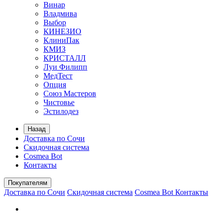
Винар
Владмива
Выбор
КИНЕЗИО
КлиниПак
КМИЗ
КРИСТАЛЛ
Луи Филипп
МедТест
Опция
Союз Мастеров
Чистовье
Эстилодез
Назад
Доставка по Сочи
Скидочная система
Cosmea Bot
Контакты
Покупателям
Доставка по Сочи
Скидочная система
Cosmea Bot
Контакты