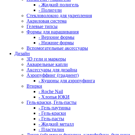
- Жидкий полигель
- Полигели
Стекловолокно для укрепления
Акриловая система
Гелевые типсы
Формы для наращивания
- Верхние формы
- Нижние формы
Вспомогательные аксессуары
Дизайн
3D гели и маркеры
Акварельные капли
Аксессуары для дизайна
Аэропуффинг (градиент)
- Кушоны для аэропуфинга
Втирки
- Roche Nail
- Хлопья ЮКИ
Гель-краски, Гель-пасты
- Гель паутинка
- Гель-краски
- Гель-пасты
- Жидкий металл
- Пластилин
Декор (объемные фигурки, камифубуки, бульонки