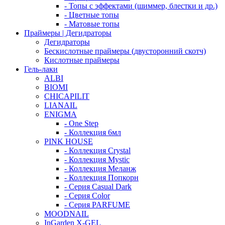
- Топы с эффектами (шиммер, блестки и др.)
- Цветные топы
- Матовые топы
Праймеры | Дегидраторы
Дегидраторы
Бескислотные праймеры (двусторонний скотч)
Кислотные праймеры
Гель-лаки
ALBI
BIOMI
CHICAPILIT
LIANAIL
ENIGMA
- One Step
- Коллекция 6мл
PINK HOUSE
- Коллекция Crystal
- Коллекция Mystic
- Коллекция Меланж
- Коллекция Попкорн
- Серия Casual Dark
- Серия Color
- Серия PARFUME
MOODNAIL
InGarden X-GEL