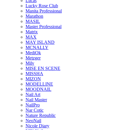
Lucas
Lucky Rose Club
Manita Professional
Marathon
MASIL
Master Professional
Matrix
MAX
MAY ISLAND
MCNALLY
MediOk
Metzger
Milv
MISE EN SCENE
MISSHA
MIZON
MODELLINE
MOODNAIL
Nail Art
Nail Master
NailPro
Nar Cotic
Nature Republic
NeoNail
Nicole Diary