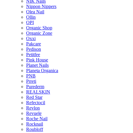
NIK Nails
Nippon Nippers
Olea Nail
Ollin
OPI
Organic Shop
Organic Zone
Oxxi
Pakcare
Pedison
Petitfee
Pink House
Planet Nails
Planeta Organica
PNB
Prreti
Purederm
REALSKIN
Red Star
Refectocil
Revlon
Revuele
Roche Nail
Rocknail
Roubloff