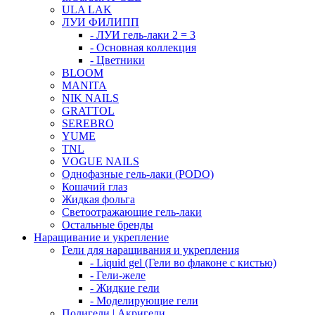
ULA LAK
ЛУИ ФИЛИПП
- ЛУИ гель-лаки 2 = 3
- Основная коллекция
- Цветники
BLOOM
MANITA
NIK NAILS
GRATTOL
SEREBRO
YUME
TNL
VOGUE NAILS
Однофазные гель-лаки (PODO)
Кошачий глаз
Жидкая фольга
Светоотражающие гель-лаки
Остальные бренды
Наращивание и укрепление
Гели для наращивания и укрепления
- Liquid gel (Гели во флаконе с кистью)
- Гели-желе
- Жидкие гели
- Моделирующие гели
Полигели | Акригели