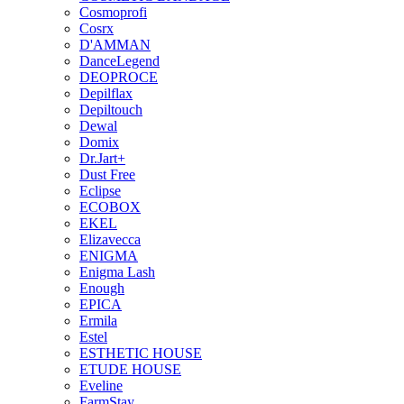
Cosmoprofi
Cosrx
D'AMMAN
DanceLegend
DEOPROCE
Depilflax
Depiltouch
Dewal
Domix
Dr.Jart+
Dust Free
Eclipse
ECOBOX
EKEL
Elizavecca
ENIGMA
Enigma Lash
Enough
EPICA
Ermila
Estel
ESTHETIC HOUSE
ETUDE HOUSE
Eveline
FarmStay