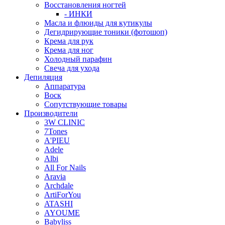
Восстановления ногтей
- ИНКИ
Масла и флюиды для кутикулы
Дегидрирующие тоники (фотошоп)
Крема для рук
Крема для ног
Холодный парафин
Свеча для ухода
Депиляция
Аппаратура
Воск
Сопутствующие товары
Производители
3W CLINIC
7Tones
A'PIEU
Adele
Albi
All For Nails
Aravia
Archdale
ArtiForYou
ATASHI
AYOUME
Babyliss