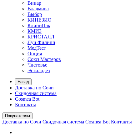
Винар
Владмива
Выбор
КИНЕЗИО
КлиниПак
КМИЗ
КРИСТАЛЛ
Луи Филипп
МедТест
Опция
Союз Мастеров
Чистовье
Эстилодез
Назад
Доставка по Сочи
Скидочная система
Cosmea Bot
Контакты
Покупателям
Доставка по Сочи
Скидочная система
Cosmea Bot
Контакты