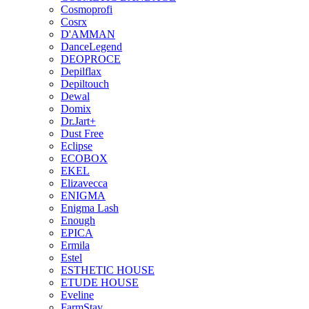
Cosmoprofi
Cosrx
D'AMMAN
DanceLegend
DEOPROCE
Depilflax
Depiltouch
Dewal
Domix
Dr.Jart+
Dust Free
Eclipse
ECOBOX
EKEL
Elizavecca
ENIGMA
Enigma Lash
Enough
EPICA
Ermila
Estel
ESTHETIC HOUSE
ETUDE HOUSE
Eveline
FarmStay