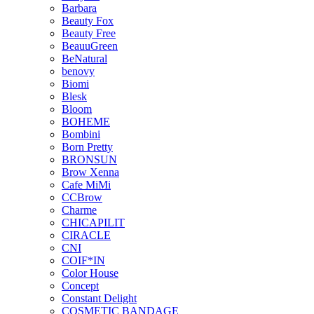
Barbara
Beauty Fox
Beauty Free
BeauuGreen
BeNatural
benovy
Biomi
Blesk
Bloom
BOHEME
Bombini
Born Pretty
BRONSUN
Brow Xenna
Cafe MiMi
CCBrow
Charme
CHICAPILIT
CIRACLE
CNI
COIF*IN
Color House
Concept
Constant Delight
COSMETIC BANDAGE