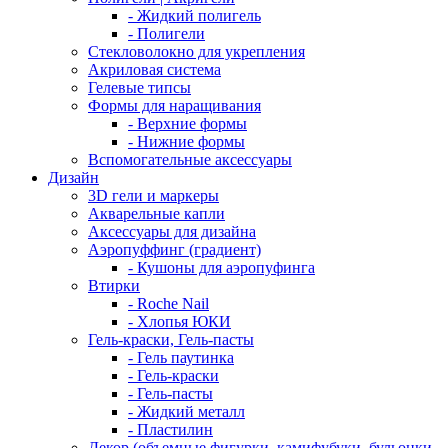
- Жидкий полигель
- Полигели
Стекловолокно для укрепления
Акриловая система
Гелевые типсы
Формы для наращивания
- Верхние формы
- Нижние формы
Вспомогательные аксессуары
Дизайн
3D гели и маркеры
Акварельные капли
Аксессуары для дизайна
Аэропуффинг (градиент)
- Кушоны для аэропуфинга
Втирки
- Roche Nail
- Хлопья ЮКИ
Гель-краски, Гель-пасты
- Гель паутинка
- Гель-краски
- Гель-пасты
- Жидкий металл
- Пластилин
Декор (объемные фигурки, камифубуки, бульонки