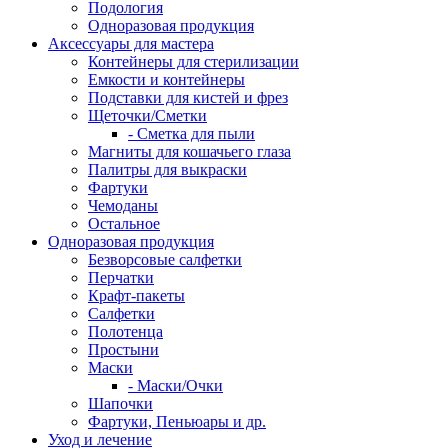
Подология
Одноразовая продукция
Аксессуары для мастера
Контейнеры для стерилизации
Емкости и контейнеры
Подставки для кистей и фрез
Щеточки/Сметки
- Сметка для пыли
Магниты для кошачьего глаза
Палитры для выкраски
Фартуки
Чемоданы
Остальное
Одноразовая продукция
Безворсовые салфетки
Перчатки
Крафт-пакеты
Салфетки
Полотенца
Простыни
Маски
- Маски/Очки
Шапочки
Фартуки, Пеньюары и др.
Уход и лечение