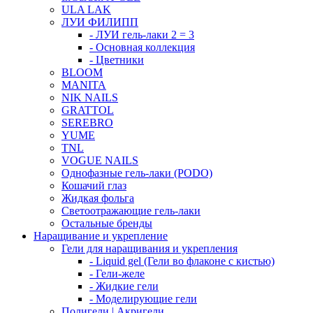
ULA LAK
ЛУИ ФИЛИПП
- ЛУИ гель-лаки 2 = 3
- Основная коллекция
- Цветники
BLOOM
MANITA
NIK NAILS
GRATTOL
SEREBRO
YUME
TNL
VOGUE NAILS
Однофазные гель-лаки (PODO)
Кошачий глаз
Жидкая фольга
Светоотражающие гель-лаки
Остальные бренды
Наращивание и укрепление
Гели для наращивания и укрепления
- Liquid gel (Гели во флаконе с кистью)
- Гели-желе
- Жидкие гели
- Моделирующие гели
Полигели | Акригели