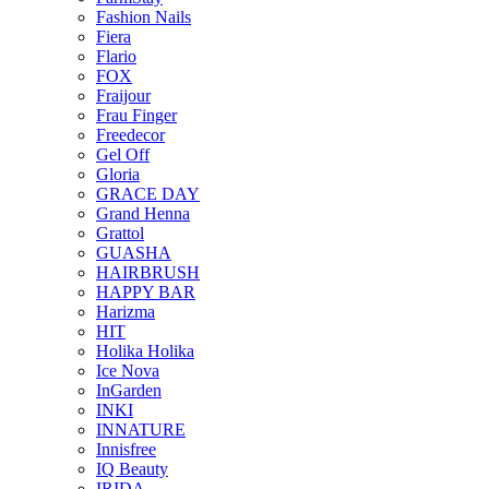
Fashion Nails
Fiera
Flario
FOX
Fraijour
Frau Finger
Freedecor
Gel Off
Gloria
GRACE DAY
Grand Henna
Grattol
GUASHA
HAIRBRUSH
HAPPY BAR
Harizma
HIT
Holika Holika
Ice Nova
InGarden
INKI
INNATURE
Innisfree
IQ Beauty
IRIDA