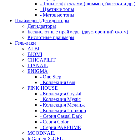
- Топы с эффектами (шиммер, блестки и др.)
- Цветные топы
- Матовые топы
Праймеры | Дегидраторы
Дегидраторы
Бескислотные праймеры (двусторонний скотч)
Кислотные праймеры
Гель-лаки
ALBI
BIOMI
CHICAPILIT
LIANAIL
ENIGMA
- One Step
- Коллекция 6мл
PINK HOUSE
- Коллекция Crystal
- Коллекция Mystic
- Коллекция Меланж
- Коллекция Попкорн
- Серия Casual Dark
- Серия Color
- Серия PARFUME
MOODNAIL
InGarden X-GEL