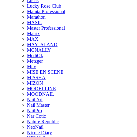
Lucas
Lucky Rose Club
Manita Professional
Marathon
MASIL
Master Professional
Matrix
MAX
MAY ISLAND
MCNALLY
MediOk
Metzger
Milv
MISE EN SCENE
MISSHA
MIZON
MODELLINE
MOODNAIL
Nail Art
Nail Master
NailPro
Nar Cotic
Nature Republic
NeoNail
Nicole Diary