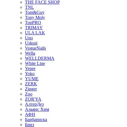
THE FACE SHOP
TNL
Toni&Guy
Tony Moly
TopPRO
TRIMAY
ULA LAK
Uno
Uskusi
VogueNails
Wella
WELLDERMA
White Line
Yepre
Yoko
YUME
ZERK
Zinger
Zoo
ZOR'YA
АлтерДез
Альянс Хим
АФН
Барбариска
Бриз