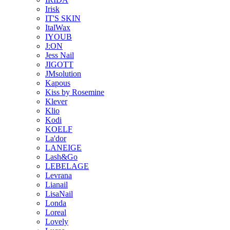
Irisk
IT'S SKIN
ItalWax
IYOUB
J:ON
Jess Nail
JIGOTT
JMsolution
Kapous
Kiss by Rosemine
Klever
Klio
Kodi
KOELF
La'dor
LANEIGE
Lash&Go
LEBELAGE
Levrana
Lianail
LisaNail
Londa
Loreal
Lovely