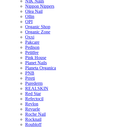
NIK Nails
Nippon Nippers
Olea Nail
Ollin
OPI
Organic Shop
Organic Zone
Oxxi
Pakcare
Pedison
Petitfee
Pink House
Planet Nails
Planeta Organica
PNB
Prreti
Purederm
REALSKIN
Red Star
Refectocil
Revlon
Revuele
Roche Nail
Rocknail
Roubloff