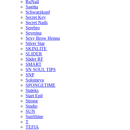
RuNail
Sagitta
Schwarzkopf
Secret Key
Secret Nails
Serebro
Severina
Sexy Brow Henna
Silver Star
SKINLITE
SLIDER
Slider RF
SMART
SN SOUL TIPS
SNP
Solomeya
SPONGETIME
Staleks
Start Epil
Strong
Studio
SUN
SunShine
T
TEFIA