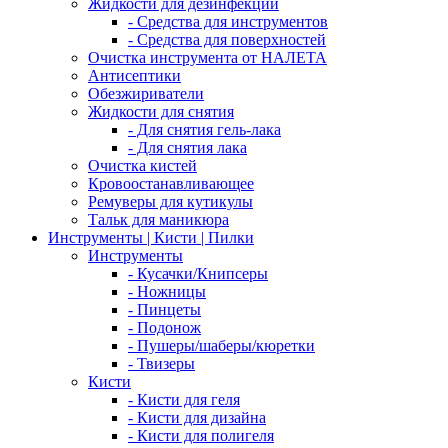
Жидкости для дезинфекции
- Средства для инструментов
- Средства для поверхностей
Очистка инструмента от НАЛЕТА
Антисептики
Обезжириватели
Жидкости для снятия
- Для снятия гель-лака
- Для снятия лака
Очистка кистей
Кровоостанавливающее
Ремуверы для кутикулы
Тальк для маникюра
Инструменты | Кисти | Пилки
Инструменты
- Кусачки/Книпсеры
- Ножницы
- Пинцеты
- Подонож
- Пушеры/шаберы/кюретки
- Твизеры
Кисти
- Кисти для геля
- Кисти для дизайна
- Кисти для полигеля