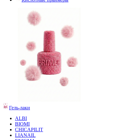
Гель-лаки
ALBI
BIOMI
CHICAPILIT
LIANAIL