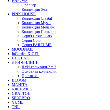
ENIGMA
One Step
Коллекция 6мл
PINK HOUSE
Коллекция Crystal
Коллекция Mystic
Коллекция Меланж
Коллекция Попкорн
Серия Casual Dark
Серия Color
Серия PARFUME
MOODNAIL
InGarden X-GEL
ULA LAK
ЛУИ ФИЛИПП
ЛУИ гель-лаки 2 = 3
Основная коллекция
Цветники
BLOOM
MANITA
NIK NAILS
GRATTOL
SEREBRO
YUME
TNL