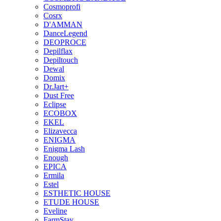
Cosmoprofi
Cosrx
D'AMMAN
DanceLegend
DEOPROCE
Depilflax
Depiltouch
Dewal
Domix
Dr.Jart+
Dust Free
Eclipse
ECOBOX
EKEL
Elizavecca
ENIGMA
Enigma Lash
Enough
EPICA
Ermila
Estel
ESTHETIC HOUSE
ETUDE HOUSE
Eveline
FarmStay