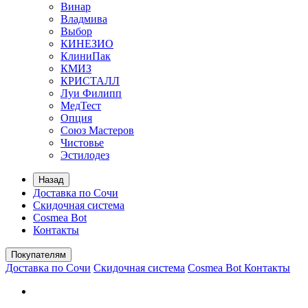
Винар
Владмива
Выбор
КИНЕЗИО
КлиниПак
КМИЗ
КРИСТАЛЛ
Луи Филипп
МедТест
Опция
Союз Мастеров
Чистовье
Эстилодез
Назад
Доставка по Сочи
Скидочная система
Cosmea Bot
Контакты
Покупателям
Доставка по Сочи
Скидочная система
Cosmea Bot
Контакты