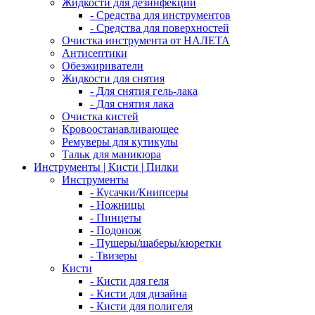
Жидкости для дезинфекции
- Средства для инструментов
- Средства для поверхностей
Очистка инструмента от НАЛЕТА
Антисептики
Обезжириватели
Жидкости для снятия
- Для снятия гель-лака
- Для снятия лака
Очистка кистей
Кровоостанавливающее
Ремуверы для кутикулы
Тальк для маникюра
Инструменты | Кисти | Пилки
Инструменты
- Кусачки/Книпсеры
- Ножницы
- Пинцеты
- Подонож
- Пушеры/шаберы/кюретки
- Твизеры
Кисти
- Кисти для геля
- Кисти для дизайна
- Кисти для полигеля