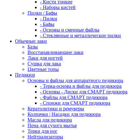
- Кисти тонкие
- Наборы кистей
Пилки / Бафы
- Пилки
- Бафы
- Основы и сменные файлы
- Стеклянные и металлические пилки
Обычные лаки
Базы
Восстанавливающие лаки
Лаки для ногтей
Сушка для лака
Цветные топы
Педикюр
Основы и файлы для аппаратного педикюра
- Терка-основа и файлы для педикюра
- Основы - Диски для СМАРТ педикюра
- Файлы для СМАРТ педикюра
- Спонжи для СМАРТ педикюра
Кератолитики и ремуверы
Колпачки | Насадки для педикюра
Масла для педикюра
Пена для сухого мытья
Терки для ног
Нейтрализаторы