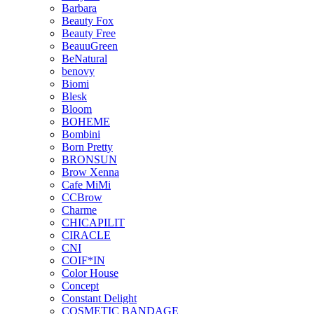
Barbara
Beauty Fox
Beauty Free
BeauuGreen
BeNatural
benovy
Biomi
Blesk
Bloom
BOHEME
Bombini
Born Pretty
BRONSUN
Brow Xenna
Cafe MiMi
CCBrow
Charme
CHICAPILIT
CIRACLE
CNI
COIF*IN
Color House
Concept
Constant Delight
COSMETIC BANDAGE