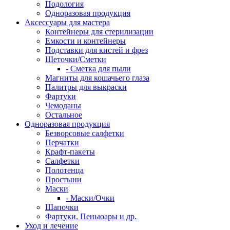
Подология
Одноразовая продукция
Аксессуары для мастера
Контейнеры для стерилизации
Емкости и контейнеры
Подставки для кистей и фрез
Щеточки/Сметки
- Сметка для пыли
Магниты для кошачьего глаза
Палитры для выкраски
Фартуки
Чемоданы
Остальное
Одноразовая продукция
Безворсовые салфетки
Перчатки
Крафт-пакеты
Салфетки
Полотенца
Простыни
Маски
- Маски/Очки
Шапочки
Фартуки, Пеньюары и др.
Уход и лечение