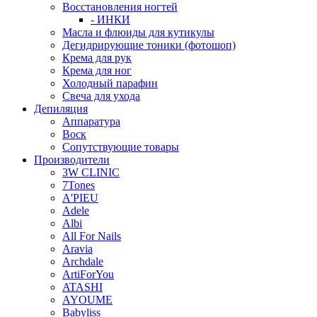
Восстановления ногтей
- ИНКИ
Масла и флюиды для кутикулы
Дегидрирующие тоники (фотошоп)
Крема для рук
Крема для ног
Холодный парафин
Свеча для ухода
Депиляция
Аппаратура
Воск
Сопутствующие товары
Производители
3W CLINIC
7Tones
A'PIEU
Adele
Albi
All For Nails
Aravia
Archdale
ArtiForYou
ATASHI
AYOUME
Babyliss