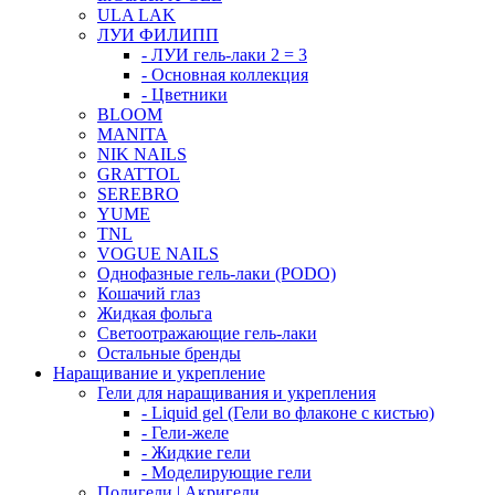
ULA LAK
ЛУИ ФИЛИПП
- ЛУИ гель-лаки 2 = 3
- Основная коллекция
- Цветники
BLOOM
MANITA
NIK NAILS
GRATTOL
SEREBRO
YUME
TNL
VOGUE NAILS
Однофазные гель-лаки (PODO)
Кошачий глаз
Жидкая фольга
Светоотражающие гель-лаки
Остальные бренды
Наращивание и укрепление
Гели для наращивания и укрепления
- Liquid gel (Гели во флаконе с кистью)
- Гели-желе
- Жидкие гели
- Моделирующие гели
Полигели | Акригели