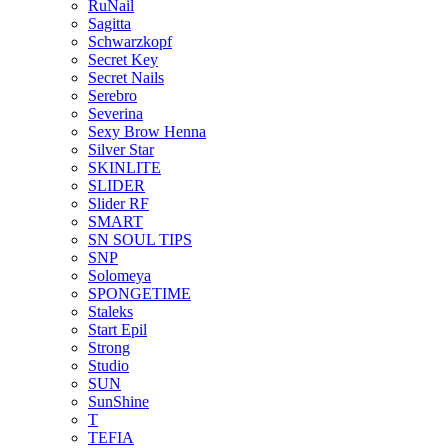
RuNail
Sagitta
Schwarzkopf
Secret Key
Secret Nails
Serebro
Severina
Sexy Brow Henna
Silver Star
SKINLITE
SLIDER
Slider RF
SMART
SN SOUL TIPS
SNP
Solomeya
SPONGETIME
Staleks
Start Epil
Strong
Studio
SUN
SunShine
T
TEFIA