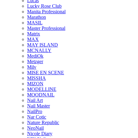
Lucas
Lucky Rose Club
Manita Professional
Marathon
MASIL
Master Professional
Matrix
MAX
MAY ISLAND
MCNALLY
MediOk
Metzger
Milv
MISE EN SCENE
MISSHA
MIZON
MODELLINE
MOODNAIL
Nail Art
Nail Master
NailPro
Nar Cotic
Nature Republic
NeoNail
Nicole Diary