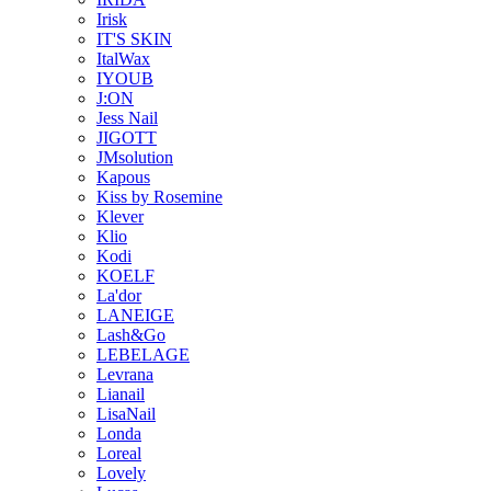
Irisk
IT'S SKIN
ItalWax
IYOUB
J:ON
Jess Nail
JIGOTT
JMsolution
Kapous
Kiss by Rosemine
Klever
Klio
Kodi
KOELF
La'dor
LANEIGE
Lash&Go
LEBELAGE
Levrana
Lianail
LisaNail
Londa
Loreal
Lovely