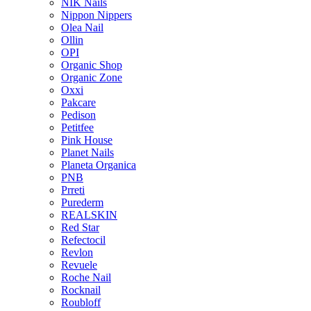
NIK Nails
Nippon Nippers
Olea Nail
Ollin
OPI
Organic Shop
Organic Zone
Oxxi
Pakcare
Pedison
Petitfee
Pink House
Planet Nails
Planeta Organica
PNB
Prreti
Purederm
REALSKIN
Red Star
Refectocil
Revlon
Revuele
Roche Nail
Rocknail
Roubloff