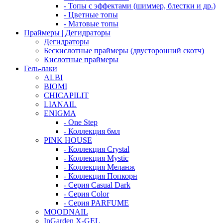
- Топы с эффектами (шиммер, блестки и др.)
- Цветные топы
- Матовые топы
Праймеры | Дегидраторы
Дегидраторы
Бескислотные праймеры (двусторонний скотч)
Кислотные праймеры
Гель-лаки
ALBI
BIOMI
CHICAPILIT
LIANAIL
ENIGMA
- One Step
- Коллекция 6мл
PINK HOUSE
- Коллекция Crystal
- Коллекция Mystic
- Коллекция Меланж
- Коллекция Попкорн
- Серия Casual Dark
- Серия Color
- Серия PARFUME
MOODNAIL
InGarden X-GEL