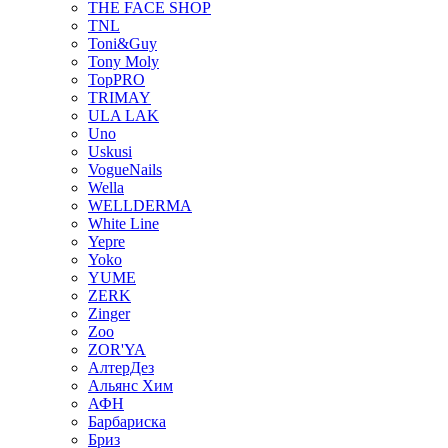
THE FACE SHOP
TNL
Toni&Guy
Tony Moly
TopPRO
TRIMAY
ULA LAK
Uno
Uskusi
VogueNails
Wella
WELLDERMA
White Line
Yepre
Yoko
YUME
ZERK
Zinger
Zoo
ZOR'YA
АлтерДез
Альянс Хим
АФН
Барбариска
Бриз