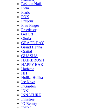
Fashion Nails
Fiera
Flario
FOX
Fraijour
Frau Finger
Freedecor
Gel Off
Gloria
GRACE DAY
Grand Henna
Grattol
GUASHA
HAIRBRUSH
HAPPY BAR
Harizma
HIT
Holika Holika
Ice Nova
InGarden
INKI
INNATURE
Innisfree
IQ Beauty
IRIDA