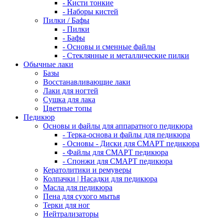
- Кисти тонкие
- Наборы кистей
Пилки / Бафы
- Пилки
- Бафы
- Основы и сменные файлы
- Стеклянные и металлические пилки
Обычные лаки
Базы
Восстанавливающие лаки
Лаки для ногтей
Сушка для лака
Цветные топы
Педикюр
Основы и файлы для аппаратного педикюра
- Терка-основа и файлы для педикюра
- Основы - Диски для СМАРТ педикюра
- Файлы для СМАРТ педикюра
- Спонжи для СМАРТ педикюра
Кератолитики и ремуверы
Колпачки | Насадки для педикюра
Масла для педикюра
Пена для сухого мытья
Терки для ног
Нейтрализаторы