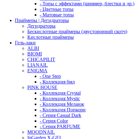
- Топы с эффектами (шиммер, блестки и др.)
- Цветные топы
- Матовые топы
Праймеры | Дегидраторы
Дегидраторы
Бескислотные праймеры (двусторонний скотч)
Кислотные праймеры
Гель-лаки
ALBI
BIOMI
CHICAPILIT
LIANAIL
ENIGMA
- One Step
- Коллекция 6мл
PINK HOUSE
- Коллекция Crystal
- Коллекция Mystic
- Коллекция Меланж
- Коллекция Попкорн
- Серия Casual Dark
- Серия Color
- Серия PARFUME
MOODNAIL
InGarden X-GEL