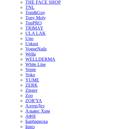
THE FACE SHOP
TNL
Toni&Guy
Tony Moly
TopPRO
TRIMAY
ULA LAK
Uno
Uskusi
VogueNails
Wella
WELLDERMA
White Line
Yepre
Yoko
YUME
ZERK
Zinger
Zoo
ZOR'YA
АлтерДез
Альянс Хим
АФН
Барбариска
Бриз