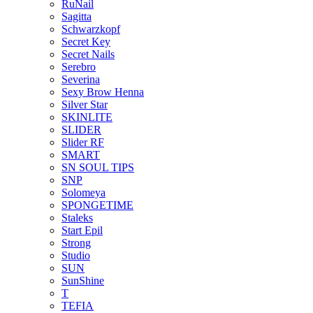
RuNail
Sagitta
Schwarzkopf
Secret Key
Secret Nails
Serebro
Severina
Sexy Brow Henna
Silver Star
SKINLITE
SLIDER
Slider RF
SMART
SN SOUL TIPS
SNP
Solomeya
SPONGETIME
Staleks
Start Epil
Strong
Studio
SUN
SunShine
T
TEFIA