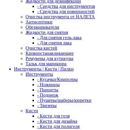
Жидкости для дезинфекции
- Средства для инструментов
- Средства для поверхностей
Очистка инструмента от НАЛЕТА
Антисептики
Обезжириватели
Жидкости для снятия
- Для снятия гель-лака
- Для снятия лака
Очистка кистей
Кровоостанавливающее
Ремуверы для кутикулы
Тальк для маникюра
Инструменты | Кисти | Пилки
Инструменты
- Кусачки/Книпсеры
- Ножницы
- Пинцеты
- Подонож
- Пушеры/шаберы/кюретки
- Твизеры
Кисти
- Кисти для геля
- Кисти для дизайна
- Кисти для полигеля