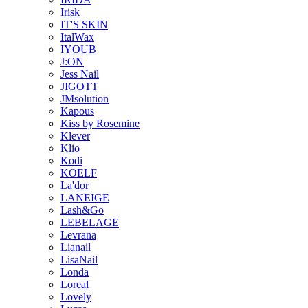
Irisk
IT'S SKIN
ItalWax
IYOUB
J:ON
Jess Nail
JIGOTT
JMsolution
Kapous
Kiss by Rosemine
Klever
Klio
Kodi
KOELF
La'dor
LANEIGE
Lash&Go
LEBELAGE
Levrana
Lianail
LisaNail
Londa
Loreal
Lovely