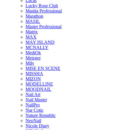
Lucas
Lucky Rose Club
Manita Professional
Marathon
MASIL
Master Professional
Matrix
MAX
MAY ISLAND
MCNALLY
MediOk
Metzger
Milv
MISE EN SCENE
MISSHA
MIZON
MODELLINE
MOODNAIL
Nail Art
Nail Master
NailPro
Nar Cotic
Nature Republic
NeoNail
Nicole Diary