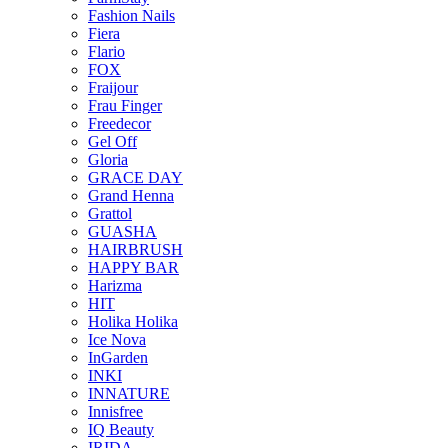
Fashion Nails
Fiera
Flario
FOX
Fraijour
Frau Finger
Freedecor
Gel Off
Gloria
GRACE DAY
Grand Henna
Grattol
GUASHA
HAIRBRUSH
HAPPY BAR
Harizma
HIT
Holika Holika
Ice Nova
InGarden
INKI
INNATURE
Innisfree
IQ Beauty
IRIDA