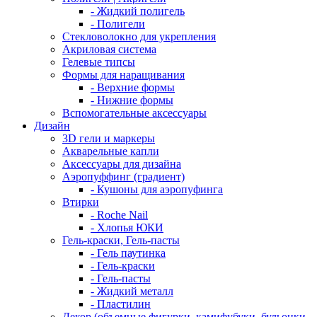
- Жидкий полигель
- Полигели
Стекловолокно для укрепления
Акриловая система
Гелевые типсы
Формы для наращивания
- Верхние формы
- Нижние формы
Вспомогательные аксессуары
Дизайн
3D гели и маркеры
Акварельные капли
Аксессуары для дизайна
Аэропуффинг (градиент)
- Кушоны для аэропуфинга
Втирки
- Roche Nail
- Хлопья ЮКИ
Гель-краски, Гель-пасты
- Гель паутинка
- Гель-краски
- Гель-пасты
- Жидкий металл
- Пластилин
Декор (объемные фигурки, камифубуки, бульонки