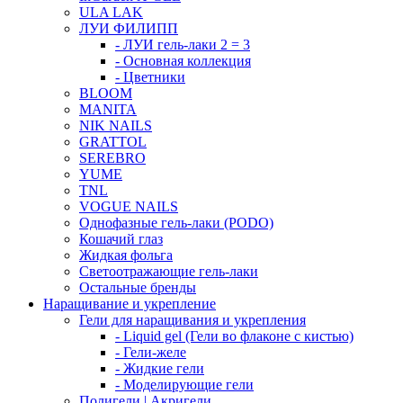
ULA LAK
ЛУИ ФИЛИПП
- ЛУИ гель-лаки 2 = 3
- Основная коллекция
- Цветники
BLOOM
MANITA
NIK NAILS
GRATTOL
SEREBRO
YUME
TNL
VOGUE NAILS
Однофазные гель-лаки (PODO)
Кошачий глаз
Жидкая фольга
Светоотражающие гель-лаки
Остальные бренды
Наращивание и укрепление
Гели для наращивания и укрепления
- Liquid gel (Гели во флаконе с кистью)
- Гели-желе
- Жидкие гели
- Моделирующие гели
Полигели | Акригели