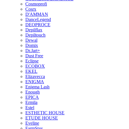
Cosmoprofi
Cosrx
D'AMMAN
DanceLegend
DEOPROCE
Depilflax
Depiltouch
Dewal
Domix
Dr.Jart+
Dust Free
Eclipse
ECOBOX
EKEL
Elizavecca
ENIGMA
Enigma Lash
Enough
EPICA
Ermila
Estel
ESTHETIC HOUSE
ETUDE HOUSE
Eveline
FarmStay