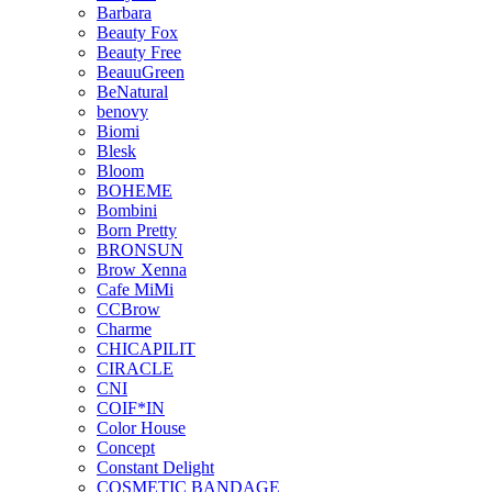
Barbara
Beauty Fox
Beauty Free
BeauuGreen
BeNatural
benovy
Biomi
Blesk
Bloom
BOHEME
Bombini
Born Pretty
BRONSUN
Brow Xenna
Cafe MiMi
CCBrow
Charme
CHICAPILIT
CIRACLE
CNI
COIF*IN
Color House
Concept
Constant Delight
COSMETIC BANDAGE