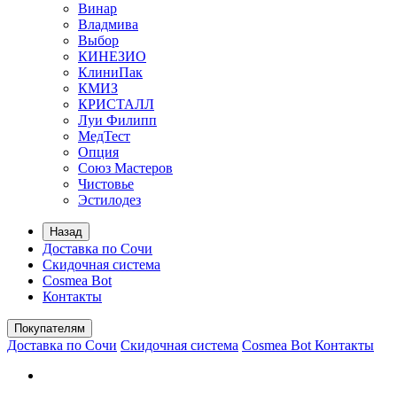
Винар
Владмива
Выбор
КИНЕЗИО
КлиниПак
КМИЗ
КРИСТАЛЛ
Луи Филипп
МедТест
Опция
Союз Мастеров
Чистовье
Эстилодез
Назад
Доставка по Сочи
Скидочная система
Cosmea Bot
Контакты
Покупателям
Доставка по Сочи
Скидочная система
Cosmea Bot
Контакты