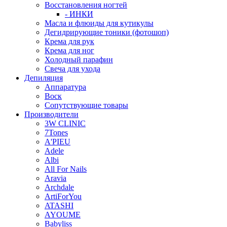
Восстановления ногтей
- ИНКИ
Масла и флюиды для кутикулы
Дегидрирующие тоники (фотошоп)
Крема для рук
Крема для ног
Холодный парафин
Свеча для ухода
Депиляция
Аппаратура
Воск
Сопутствующие товары
Производители
3W CLINIC
7Tones
A'PIEU
Adele
Albi
All For Nails
Aravia
Archdale
ArtiForYou
ATASHI
AYOUME
Babyliss