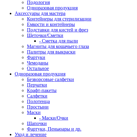
Подология
Одноразовая продукция
Аксессуары для мастера
Контейнеры для стерилизации
Емкости и контейнеры
Подставки для кистей и фрез
Щеточки/Сметки
- Сметка для пыли
Магниты для кошачьего глаза
Палитры для выкраски
Фартуки
Чемоданы
Остальное
Одноразовая продукция
Безворсовые салфетки
Перчатки
Крафт-пакеты
Салфетки
Полотенца
Простыни
Маски
- Маски/Очки
Шапочки
Фартуки, Пеньюары и др.
Уход и лечение