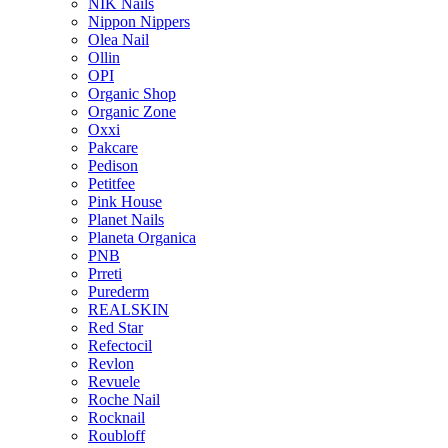
NIK Nails
Nippon Nippers
Olea Nail
Ollin
OPI
Organic Shop
Organic Zone
Oxxi
Pakcare
Pedison
Petitfee
Pink House
Planet Nails
Planeta Organica
PNB
Prreti
Purederm
REALSKIN
Red Star
Refectocil
Revlon
Revuele
Roche Nail
Rocknail
Roubloff