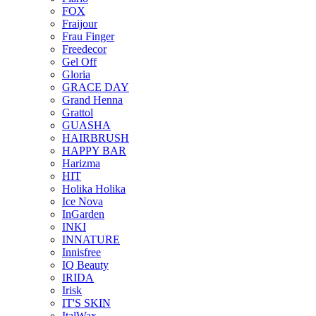
FOX
Fraijour
Frau Finger
Freedecor
Gel Off
Gloria
GRACE DAY
Grand Henna
Grattol
GUASHA
HAIRBRUSH
HAPPY BAR
Harizma
HIT
Holika Holika
Ice Nova
InGarden
INKI
INNATURE
Innisfree
IQ Beauty
IRIDA
Irisk
IT'S SKIN
ItalWax