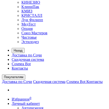
КИНЕЗИО
КлиниПак
КМИЗ
КРИСТАЛЛ
Луи Филипп
МедТест
Опция
Союз Мастеров
Чистовье
Эстилодез
Назад
Доставка по Сочи
Скидочная система
Cosmea Bot
Контакты
Покупателям
Доставка по Сочи
Скидочная система
Cosmea Bot
Контакты
0
Избранное
Личный кабинет
Авторизация