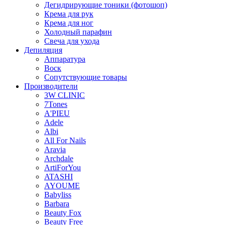
Дегидрирующие тоники (фотошоп)
Крема для рук
Крема для ног
Холодный парафин
Свеча для ухода
Депиляция
Аппаратура
Воск
Сопутствующие товары
Производители
3W CLINIC
7Tones
A'PIEU
Adele
Albi
All For Nails
Aravia
Archdale
ArtiForYou
ATASHI
AYOUME
Babyliss
Barbara
Beauty Fox
Beauty Free