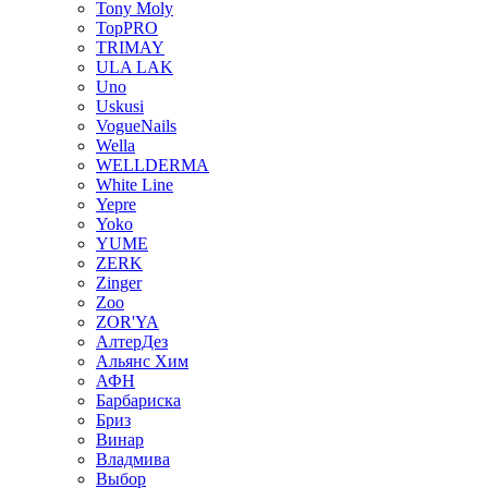
Tony Moly
TopPRO
TRIMAY
ULA LAK
Uno
Uskusi
VogueNails
Wella
WELLDERMA
White Line
Yepre
Yoko
YUME
ZERK
Zinger
Zoo
ZOR'YA
АлтерДез
Альянс Хим
АФН
Барбариска
Бриз
Винар
Владмива
Выбор