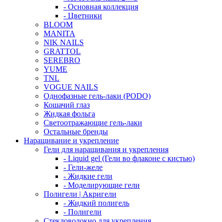
- Основная коллекция
- Цветники
BLOOM
MANITA
NIK NAILS
GRATTOL
SEREBRO
YUME
TNL
VOGUE NAILS
Однофазные гель-лаки (PODO)
Кошачий глаз
Жидкая фольга
Светоотражающие гель-лаки
Остальные бренды
Наращивание и укрепление
Гели для наращивания и укрепления
- Liquid gel (Гели во флаконе с кистью)
- Гели-желе
- Жидкие гели
- Моделирующие гели
Полигели | Акригели
- Жидкий полигель
- Полигели
Стекловолокно для укрепления