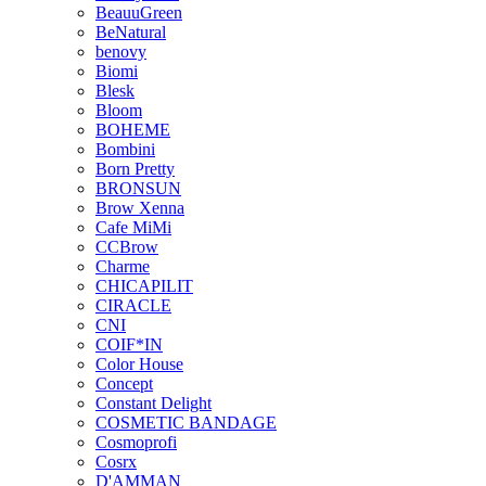
BeauuGreen
BeNatural
benovy
Biomi
Blesk
Bloom
BOHEME
Bombini
Born Pretty
BRONSUN
Brow Xenna
Cafe MiMi
CCBrow
Charme
CHICAPILIT
CIRACLE
CNI
COIF*IN
Color House
Concept
Constant Delight
COSMETIC BANDAGE
Cosmoprofi
Cosrx
D'AMMAN