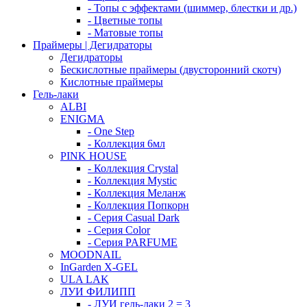
- Топы с эффектами (шиммер, блестки и др.)
- Цветные топы
- Матовые топы
Праймеры | Дегидраторы
Дегидраторы
Бескислотные праймеры (двусторонний скотч)
Кислотные праймеры
Гель-лаки
ALBI
ENIGMA
- One Step
- Коллекция 6мл
PINK HOUSE
- Коллекция Crystal
- Коллекция Mystic
- Коллекция Меланж
- Коллекция Попкорн
- Серия Casual Dark
- Серия Color
- Серия PARFUME
MOODNAIL
InGarden X-GEL
ULA LAK
ЛУИ ФИЛИПП
- ЛУИ гель-лаки 2 = 3