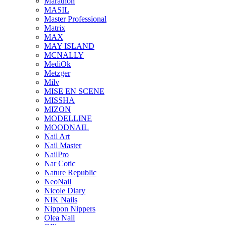
Marathon
MASIL
Master Professional
Matrix
MAX
MAY ISLAND
MCNALLY
MediOk
Metzger
Milv
MISE EN SCENE
MISSHA
MIZON
MODELLINE
MOODNAIL
Nail Art
Nail Master
NailPro
Nar Cotic
Nature Republic
NeoNail
Nicole Diary
NIK Nails
Nippon Nippers
Olea Nail