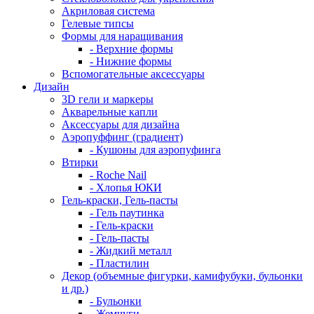
Акриловая система
Гелевые типсы
Формы для наращивания
- Верхние формы
- Нижние формы
Вспомогательные аксессуары
Дизайн
3D гели и маркеры
Акварельные капли
Аксессуары для дизайна
Аэропуффинг (градиент)
- Кушоны для аэропуфинга
Втирки
- Roche Nail
- Хлопья ЮКИ
Гель-краски, Гель-пасты
- Гель паутинка
- Гель-краски
- Гель-пасты
- Жидкий металл
- Пластилин
Декор (объемные фигурки, камифубуки, бульонки
и др.)
- Бульонки
- Жемчуги