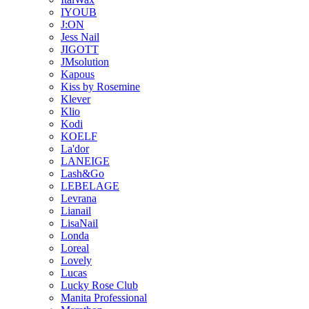
IYOUB
J:ON
Jess Nail
JIGOTT
JMsolution
Kapous
Kiss by Rosemine
Klever
Klio
Kodi
KOELF
La'dor
LANEIGE
Lash&Go
LEBELAGE
Levrana
Lianail
LisaNail
Londa
Loreal
Lovely
Lucas
Lucky Rose Club
Manita Professional