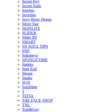
Secret Key
Secret Nails
Serebro
Severina
Sexy Brow Henna
Silver Star
SKINLITE
SLIDER
Slider RF
SMART
SN SOUL TIPS
SNP
Solomeya
SPONGETIME
Staleks
Start Epil
Strong
Studio
SUN
SunShine
T
TEFIA
THE FACE SHOP
TNL
Toni&Guy