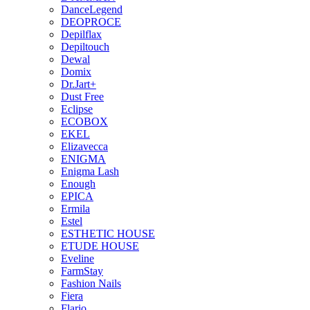
DanceLegend
DEOPROCE
Depilflax
Depiltouch
Dewal
Domix
Dr.Jart+
Dust Free
Eclipse
ECOBOX
EKEL
Elizavecca
ENIGMA
Enigma Lash
Enough
EPICA
Ermila
Estel
ESTHETIC HOUSE
ETUDE HOUSE
Eveline
FarmStay
Fashion Nails
Fiera
Flario