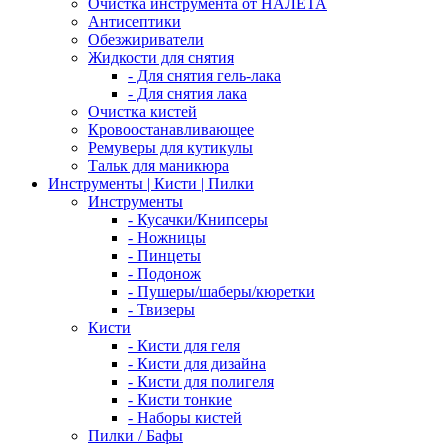
Очистка инструмента от НАЛЕТА
Антисептики
Обезжириватели
Жидкости для снятия
- Для снятия гель-лака
- Для снятия лака
Очистка кистей
Кровоостанавливающее
Ремуверы для кутикулы
Тальк для маникюра
Инструменты | Кисти | Пилки
Инструменты
- Кусачки/Книпсеры
- Ножницы
- Пинцеты
- Подонож
- Пушеры/шаберы/кюретки
- Твизеры
Кисти
- Кисти для геля
- Кисти для дизайна
- Кисти для полигеля
- Кисти тонкие
- Наборы кистей
Пилки / Бафы