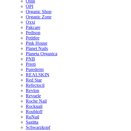
Ollin
OPI
Organic Shop
Organic Zone
Oxxi
Pakcare
Pedison
Petitfee
Pink House
Planet Nails
Planeta Organica
PNB
Prreti
Purederm
REALSKIN
Red Star
Refectocil
Revlon
Revuele
Roche Nail
Rocknail
Roubloff
RuNail
Sagitta
Schwarzkopf