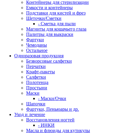
Контейнеры для стерилизации
Емкости и контейнеры
Подставки для кистей и фрез
Щеточки/Сметки
- Сметка для пыли
Магниты для кошачьего глаза
Палитры для выкраски
Фартуки
Чемоданы
Остальное
Одноразовая продукция
Безворсовые салфетки
Перчатки
Крафт-пакеты
Салфетки
Полотенца
Простыни
Маски
- Маски/Очки
Шапочки
Фартуки, Пеньюары и др.
Уход и лечение
Восстановления ногтей
- ИНКИ
Масла и флюиды для кутикулы