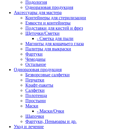
Подология
Одноразовая продукция
Аксессуары для мастера
Контейнеры для стерилизации
Емкости и контейнеры
Подставки для кистей и фрез
Щеточки/Сметки
- Сметка для пыли
Магниты для кошачьего глаза
Палитры для выкраски
Фартуки
Чемоданы
Остальное
Одноразовая продукция
Безворсовые салфетки
Перчатки
Крафт-пакеты
Салфетки
Полотенца
Простыни
Маски
- Маски/Очки
Шапочки
Фартуки, Пеньюары и др.
Уход и лечение