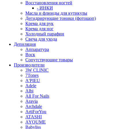
Восстановления ногтей
- ИНКИ
Масла и флюиды для кутикулы
Дегидрирующие тоники (фотошоп)
Крема для рук
Крема для ног
Холодный парафин
Свеча для ухода
Депиляция
Аппаратура
Воск
Сопутствующие товары
Производители
3W CLINIC
7Tones
A'PIEU
Adele
Albi
All For Nails
Aravia
Archdale
ArtiForYou
ATASHI
AYOUME
Babyliss