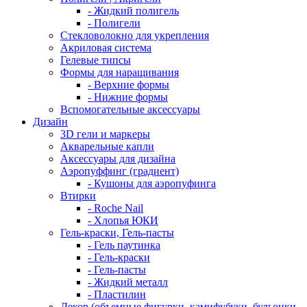
- Жидкий полигель
- Полигели
Стекловолокно для укрепления
Акриловая система
Гелевые типсы
Формы для наращивания
- Верхние формы
- Нижние формы
Вспомогательные аксессуары
Дизайн
3D гели и маркеры
Акварельные капли
Аксессуары для дизайна
Аэропуффинг (градиент)
- Кушоны для аэропуфинга
Втирки
- Roche Nail
- Хлопья ЮКИ
Гель-краски, Гель-пасты
- Гель паутинка
- Гель-краски
- Гель-пасты
- Жидкий металл
- Пластилин
Декор (объемные фигурки, камифубуки, бульонки