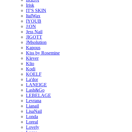
Irisk
IT'S SKIN
ItalWax
IYOUB
J:ON
Jess Nail
JIGOTT
JMsolution
Kapous
Kiss by Rosemine
Klever
Klio
Kodi
KOELF
La'dor
LANEIGE
Lash&Go
LEBELAGE
Levrana
Lianail
LisaNail
Londa
Loreal
Lovely