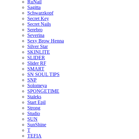
RuNail
Sagitta
Schwarzkopf
Secret Key
Secret Nails
Serebro
Severina
Sexy Brow Henna
Silver Star
SKINLITE
SLIDER
Slider RF
SMART
SN SOUL TIPS
SNP
Solomeya
SPONGETIME
Staleks
Start Epil
Strong
Studio
SUN
SunShine
T
TEFIA