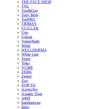
THE FACE SHOP
TNL
Toni&Guy
Tony Moly
TopPRO
TRIMAY
ULA LAK
Uno
Uskusi
VogueNails
Wella
WELLDERMA
White Line
Yepre
Yoko
YUME
ZERK
Zinger
Zoo
ZOR'YA
АлтерДез
Альянс Хим
АФН
Барбариска
Бриз