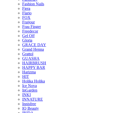
Fashion Nails
Fiera
Flario
FOX
Fraijour
Frau Finger
Freedecor
Gel Off
Gloria
GRACE DAY
Grand Henna
Grattol
GUASHA
HAIRBRUSH
HAPPY BAR
Harizma
HIT
Holika Holika
Ice Nova
InGarden
INKI
INNATURE
Innisfree
IQ Beauty
IRIDA