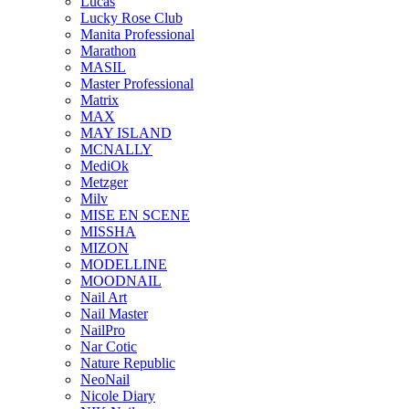
Lucas
Lucky Rose Club
Manita Professional
Marathon
MASIL
Master Professional
Matrix
MAX
MAY ISLAND
MCNALLY
MediOk
Metzger
Milv
MISE EN SCENE
MISSHA
MIZON
MODELLINE
MOODNAIL
Nail Art
Nail Master
NailPro
Nar Cotic
Nature Republic
NeoNail
Nicole Diary