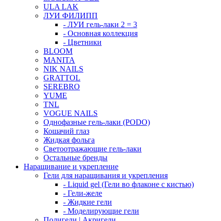
ULA LAK
ЛУИ ФИЛИПП
- ЛУИ гель-лаки 2 = 3
- Основная коллекция
- Цветники
BLOOM
MANITA
NIK NAILS
GRATTOL
SEREBRO
YUME
TNL
VOGUE NAILS
Однофазные гель-лаки (PODO)
Кошачий глаз
Жидкая фольга
Светоотражающие гель-лаки
Остальные бренды
Наращивание и укрепление
Гели для наращивания и укрепления
- Liquid gel (Гели во флаконе с кистью)
- Гели-желе
- Жидкие гели
- Моделирующие гели
Полигели | Акригели