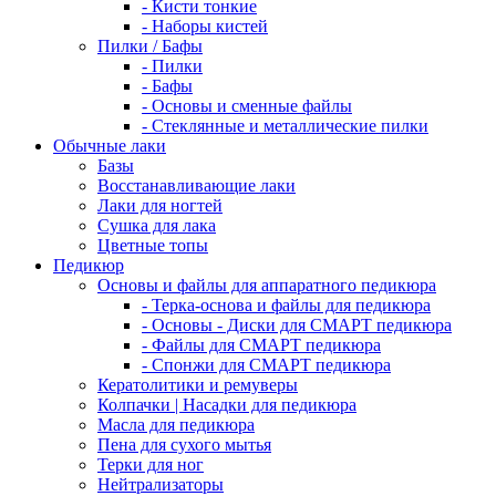
- Кисти тонкие
- Наборы кистей
Пилки / Бафы
- Пилки
- Бафы
- Основы и сменные файлы
- Стеклянные и металлические пилки
Обычные лаки
Базы
Восстанавливающие лаки
Лаки для ногтей
Сушка для лака
Цветные топы
Педикюр
Основы и файлы для аппаратного педикюра
- Терка-основа и файлы для педикюра
- Основы - Диски для СМАРТ педикюра
- Файлы для СМАРТ педикюра
- Спонжи для СМАРТ педикюра
Кератолитики и ремуверы
Колпачки | Насадки для педикюра
Масла для педикюра
Пена для сухого мытья
Терки для ног
Нейтрализаторы