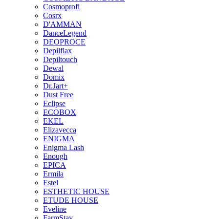
Cosmoprofi
Cosrx
D'AMMAN
DanceLegend
DEOPROCE
Depilflax
Depiltouch
Dewal
Domix
Dr.Jart+
Dust Free
Eclipse
ECOBOX
EKEL
Elizavecca
ENIGMA
Enigma Lash
Enough
EPICA
Ermila
Estel
ESTHETIC HOUSE
ETUDE HOUSE
Eveline
FarmStay