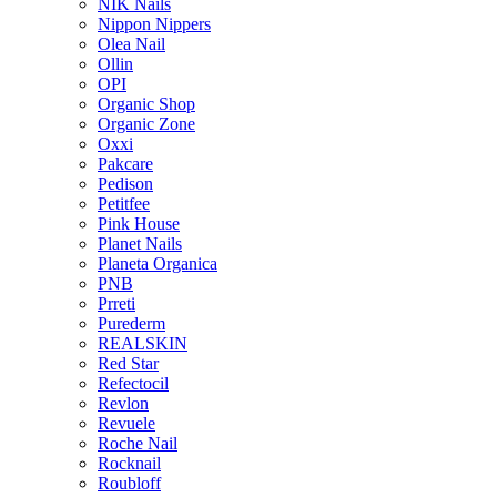
NIK Nails
Nippon Nippers
Olea Nail
Ollin
OPI
Organic Shop
Organic Zone
Oxxi
Pakcare
Pedison
Petitfee
Pink House
Planet Nails
Planeta Organica
PNB
Prreti
Purederm
REALSKIN
Red Star
Refectocil
Revlon
Revuele
Roche Nail
Rocknail
Roubloff