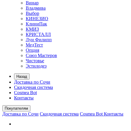
Винар
Владмива
Выбор
КИНЕЗИО
КлиниПак
КМИЗ
КРИСТАЛЛ
Луи Филипп
МедТест
Опция
Союз Мастеров
Чистовье
Эстилодез
Назад
Доставка по Сочи
Скидочная система
Cosmea Bot
Контакты
Покупателям
Доставка по Сочи
Скидочная система
Cosmea Bot
Контакты