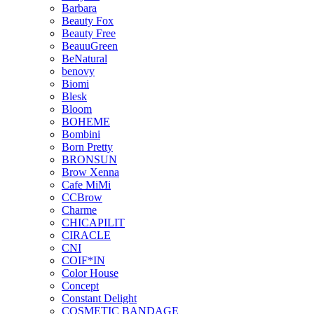
Barbara
Beauty Fox
Beauty Free
BeauuGreen
BeNatural
benovy
Biomi
Blesk
Bloom
BOHEME
Bombini
Born Pretty
BRONSUN
Brow Xenna
Cafe MiMi
CCBrow
Charme
CHICAPILIT
CIRACLE
CNI
COIF*IN
Color House
Concept
Constant Delight
COSMETIC BANDAGE