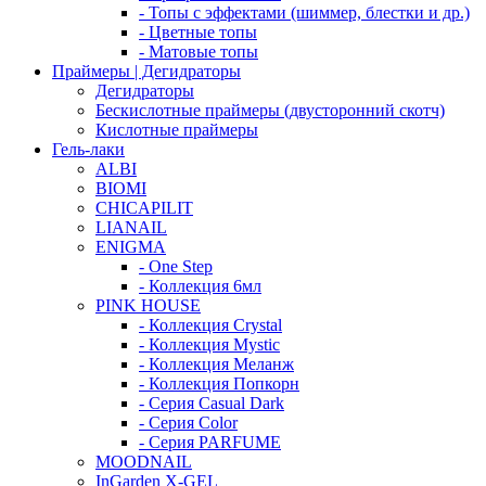
- Топы с эффектами (шиммер, блестки и др.)
- Цветные топы
- Матовые топы
Праймеры | Дегидраторы
Дегидраторы
Бескислотные праймеры (двусторонний скотч)
Кислотные праймеры
Гель-лаки
ALBI
BIOMI
CHICAPILIT
LIANAIL
ENIGMA
- One Step
- Коллекция 6мл
PINK HOUSE
- Коллекция Crystal
- Коллекция Mystic
- Коллекция Меланж
- Коллекция Попкорн
- Серия Casual Dark
- Серия Color
- Серия PARFUME
MOODNAIL
InGarden X-GEL