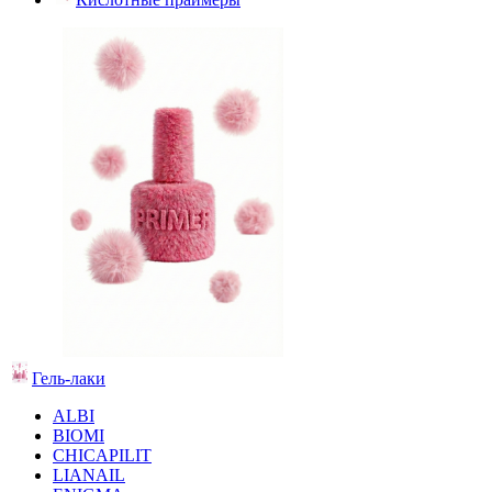
Гель-лаки
ALBI
BIOMI
CHICAPILIT
LIANAIL