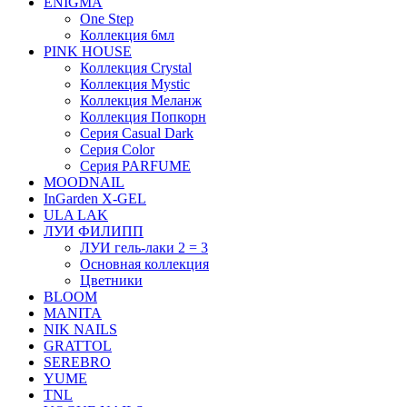
ENIGMA
One Step
Коллекция 6мл
PINK HOUSE
Коллекция Crystal
Коллекция Mystic
Коллекция Меланж
Коллекция Попкорн
Серия Casual Dark
Серия Color
Серия PARFUME
MOODNAIL
InGarden X-GEL
ULA LAK
ЛУИ ФИЛИПП
ЛУИ гель-лаки 2 = 3
Основная коллекция
Цветники
BLOOM
MANITA
NIK NAILS
GRATTOL
SEREBRO
YUME
TNL